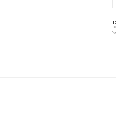
방
T
To
문
자
Ye
수