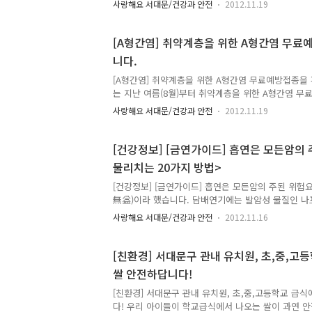
사랑해요 서대문/건강과 안전
2012.11.19
우리의 나트륨 섭취량이 권장량의 3배의 과다섭취와 
서대문구는 우리 주민들의 싱겁게 먹기실천 향상을 
(푸드코트)에서 건강한 식생활 체험홍보관을 운영합니다
[A형간염] 취약계층을 위한 A형간염 무료
울시 나트륨섭취감소사업 시범보건소에 선정되어 어린
니다.
염도모니터링, 상설염측정코너 운영 등 다양한 사업을
2012/08/08 - [사랑해요, 서대문/ 건강 서대문] 
[A형간염] 취약계층을 위한 A형간염 무료예방접종을
먹..
는 지난 여름(8월)부터 취약계층을 위한 A형간염 
실시하고 있습니다. 우리가 알고 있듯이 A형간염은 
사랑해요 서대문/건강과 안전
2012.11.19
반 병의원에서 접종을 원할 경우에는 비용이 발생합니
활수급자와 시설아동 및 저소득 방과 후 교실 이용아동
하에서 만12세까지 대상이 확대되었으며, 또한 미숙
[건강정보] [금연가이드] 흡연은 모든암의 
지원 대상자, 산모,신생아 도우미 지원대상, 신생아 
물리치는 20가지 방법>
스 지원대상 중 만 12~36개월 이하 영유아 등이 
다. ▣ 접종장소 : 서대문구보건소 2층 예방접종실▣ 
[건강정보] [금연가이드] 흡연은 모든암의 주된 위험
후5시, 둘째,..
無益)이라 했습니다. 담배연기에는 발암성 물질인 나
롤라이드, 비소, 카드뮴 등 해로운 물질들이 들어있습
사랑해요 서대문/건강과 안전
2012.11.16
작했다가 돌이킬 수 없는 늪에 빠지게 되는 흡연자들..
고 금연을 시도했다가 작심삼일 끝내버리는 분들도 종
렇다고 해서 담배를 아예 한번에 끊으라는 것이 아닌
[친환경] 서대문구 관내 유치원, 초,중,고
요합니다. 금연성공을 위해 참고해주세요. -> 매 순
쌀 안전하답니다!
사람들에게 금연을 시작했음을 알리세요. 도도한 자세
성공하지 못할 것에 대한 걱정으로 주눅이 들 필요도
[친환경] 서대문구 관내 유치원, 초,중,고등학교 급
지금 하려..
다! 우리 아이들이 학교급식에서 나오는 쌀이 과연 안