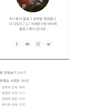
티스토리 블로그 운영을 종료합니
다.(2023.7.1.) 서대문구청 네이버
블로그에서 만나요!
류 전체보기
(5157)
랑해요 서대문
(2618)
문화와 교육
(480)
환경과 자연
(217)
경제와 협동
(324)
복지와 여성
(356)