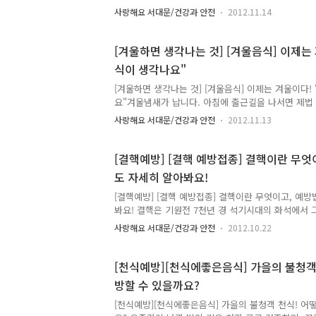
그만~!! 서대문구는 친환경 급식 식재료의 안전성을 
사랑해요 서대문/건강과 안전
2012.11.14
31일 서대문구 내 서연중학교, 연희중학교, 연북중학
사를 실시하였습니다. 이 안전성 검사는 2009년부터 
중, 고등학교에 공급하는 전라북도 완주군 친환경(무
[겨울하면 생각나는 것] [겨울음식] 이제는
해오던 것으로, 지난 10월에는 서연중학교, 연희중
식이 생각나요"
검사를 실시하였고, 그 결과 적합판정이 나왔습니다.
당 공무원이 학교 현장을 직접 방문하여 학교에서 사용
[겨울하면 생각나는 것] [겨울음식] 이제는 겨울이다!
을..
요"겨울냄새가 납니다. 아침에 출근길을 나서면 제법
이럴 때면 따뜻한 곳으로 따뜻한 음식을 찾게 됩니다. 
사랑해요 서대문/건강과 안전
2012.11.13
뜻한 음식. 우리 몸을 따뜻하게 해주는 음식들에 대해
로나마 따뜻함을 전해드리고 싶어요. 1. 호빵 남녀노
락모락 오르는 호빵은 겨울철 대표 간식거리 중 하나
[결핵예방] [결핵 예방접종] 결핵이란 무엇
한 팥소나 야채 등이 가득 든 홍빵은 같이 나누는 
도 자세히 알아봐요!
합니다. 이번 겨울에는 따뜻함을 나눌 분이 계신가요? 
식>한국- 계절별 : 겨울- 테마별 : 간식, 야식- 보관온도
[결핵예방] [결핵 예방접종] 결핵이란 무엇이고, 예
봐요! 결핵은 기원전 7천년 경 석기시대의 화석에서 
역사상 가장 많은 생명을 앗아간 감염 질환으로, 18
사랑해요 서대문/건강과 안전
2012.10.22
트 코흐(Robert Koch)가 결핵의 병원체인 결핵균(myc
tuberculosis)을 발견하여 같은 해 3월 학회에 
되었다고 합니다. 주로 폐결핵 환자로부터 나온 미세
[천식예방][천식에좋은음식] 가을의 불청객 
(droplet nuclei, 기침이나 재채기를 하면 결핵균
방할 수 있을까요?
나와 수분이 적어지면서 날아다니기 쉬운 형태로 된 
감염된다고 하여 모두 결핵에 걸리는 것은 아니며 대개
[천식예방][천식에좋은음식] 가을의 불청객 천식! 어