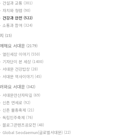
건설과 교통
(301)
자치와 청렴
(90)
건강과 안전
(522)
소통과 참여
(324)
공지
(15)
께해요 서대문
(2179)
열린세상 이야기
(550)
기자단이 본 세상
(1400)
서대문 건강밥상
(28)
서대문 역사이야기
(45)
러와요 서대문
(342)
서대문안산자락길
(69)
신촌 연세로
(92)
신촌 물총축제
(21)
독립민주축제
(76)
블로그콘텐츠공모전
(48)
Global Seodaemun(글로벌서대문)
(22)