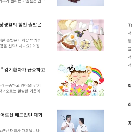
꽃가루가 날리는 가을철은 만
식은 폐 속에 있는 기관지가
 차고, 가랑가랑 하는 숨
 병을 말하는데, 기관지의
니다. 이런 증상들은 반복
직장생활의 힘찬 출발은
T
요인이 합쳐져서 나타납니
서
기관지 근육이 경련을 일으
렇다면 가을의 적병 천식!
 힘찬 출발은 아침밥 먹기부
통
침잠을 선택하시나요? 아침
블
 저녁에 과식을 했다면 거
서
있듯이 아침식사는 먹는 것이
또 잘 먹어야 합니다. 일
서
어지기까지 많은 시간이 소
록" 감기환자가 급증하고
요한 에너지가 바로 아침식
를 잘 먹을 수 있을까요?
도 하면서 장을 비워두고 일
최
자가 급증하고 있어요! 감기
최
침 저녁으로는 쌀쌀한 기운이
근
 일교차에 따라 감기에 걸리
글
제법 쌀쌀한 날씨인데도 외투
과
최
가 많은데, 이 때는 면역력
인
발생하고 있습니다. 우리는
 어르신 배드민턴 대회
기
이라는 말을 많이 사용하곤
글
공
그 위험성이 꽤 높은 질병입
것만으로도 100여종이 넘게
드민턴 대회가 개최됩니다.