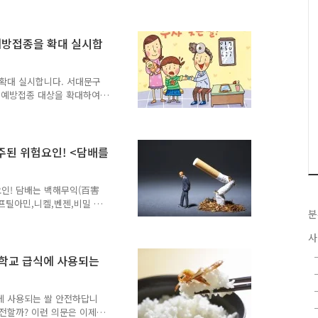
연관이 있다고 합니다. 우리
위해 유동인구가 많은 식당
. 서대문구는 2012년 서
예방접종을 확대 실시합
이 미각교육, 단체급식 국
 추진중이며 (이전글 보기)
- [상설염도측정코너][짠음식많이
 확대 실시합니다. 서대문구
무료예방접종 대상을 확대하여
필수예방접종이 아니므로 일
다. 그렇기 때문에 기초생
은 기존 12개월~36개월이
아 및 선천성 이상아 의료비
주된 위험요인! <담배를
청각선별 검사 및 영양플러
무료접종대상에 추가되었습니
접종시간 : 평일 오전9시~오
요인! 담배는 백해무익(百害
프틸아민,니켈,벤젠,비밀 크
분
니다. 무심코 호기심에 시
 "에이 나는 안될꺼야" 하
사
종 보곤 합니다. 하지만 그
 조금씩 줄여나가는 것이 중
등학교 급식에 사용되는
간 금연을 시작하세요. 주변
를 취할 이유는 없습니다.
 없습니다. 담담한 마음으로
식에 사용되는 쌀 안전하답니
전할까? 이런 의문은 이제