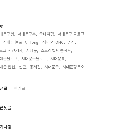
ag
대문구청,
서대문구통,
국내여행,
서대문구 블로그,
,
서대문 블로그,
Tong,
서대문TONG,
안산,
로그 시민기자,
서대문,
스토리텔링 콘서트,
대문블로그,
서대문구블로그,
서대문통,
대문 안산,
신촌,
홍제천,
서대문구,
서대문형무소,
근글
인기글
근댓글
지사항