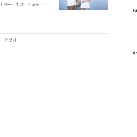
나 친구끼리 많이 하고는 하
페
 아니고 일상생활에서 가볍게
F
는 의심스런(?) 생각을하시
이
 운동효과가 대단합니다. 달
스
전신적으로 많은 근육을 쓰
북
주고 튼튼한 관절을 만들어
트
 되기 때문에 우리 어르신분
더보기
위
대문구는 홍제배드민턴 경기
터
플
A
러
그
인
C