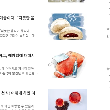
확보하기 위하여 지난 10월
교에서 친환경 쌀 안전성 검
서대문구 관내 유치원, 초,
농약) 쌀을 정기적으로 실시
 겨울이다! "따뜻한 음
학교, 연북중학교에서 안정성
 안전성 검사는 서대문구 담
중인 친환경 쌀 시료 1KG
 "따뜻한 음식이 생각나
 쌀쌀한 기운이 느껴집니다.
함
오늘은 TONG과 함께 따
서 알아볼까요? 이렇게 글
소 누구나 좋아하는 김이 모
입니다. 뜨거운 빵안에 달콤
이고, 예방법에 대해서
사람과 가까워지게 만들기도
음식정보 - 지역별 : 동양
 : 40~60도- 보관기간..
방법에 대해서도 자세히 알아
놀
그 흔적이 발견된 이래 인류
82년 독일의 세균학자 로버
obacterium
발표함으로써 세상에 알려지게
한 침방울 혹은 비말핵
천식! 어떻게 하면 예
이 들어 있는 입자가 공기 중에
것)에 의해 직접 감염되지만
 접촉자의 3..
떻게 하면 예방할 수 있을까