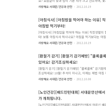
요? 요즘같이 낮과 밤의 기온 차가 크고 건조하며, 
성 호흡기질환인 천식이 가장 심해지기도 합니다. 천
사랑해요 서대문/건강과 안전
2012.10.19
아주 예민해진 상태로, 때때로 기관지가 좁아져서 숨이
소리가 들리면서 기침을 심하게 하는 증상을 나타내는
알레르기 염증 반응 때문에 발생하는 알레르기 질환입
[아침식사] [아침밥을 먹어야 하는 이유] 
적으로 발작적으로 나타나며 유전적 요인과 환경적 
아침밥 먹기부터!
다. 공기가 흐르는 길인 기관지 점막이 부어 오르고 
키면서 기관지가 막혀서 숨이 차게 되는 것이지요. 그
[아침식사] [아침밥을 먹어야 하는 이유] 직장생활의
어떻게 하면 예방할 ..
터! 보통 아침식사 하시나요? 아침을 먹기보다는 아
에 일어나자마자 밥을 먹자니 입맛도 없고, 만약 전날
사랑해요 서대문/건강과 안전
2012.10.19
르는 쪽으로 선택하고 말겠죠. 하지만 누구나 알고 
좋다고 합니다. 아침식사는 어떤 식사보다도 중요하고 
반적으로 우리가 섭취한 음식으로부터 에너지가 만들
[환절기 감기] [환절기 감기예방] "콜록콜
요되는데 낮에 직장에서 또는 학교에서 있을 때에 필
있어요! 감기조심하세요!
사로부터 공급되기 때문입니다. 어떻게 하면 아침식사
우선 아침 시간에 조금 일찍 일어나 가벼운 운동이라
[환절기 감기] [환절기 감기예방] "콜록콜록" 감기환
명 입맛을 돋워 주는 작..
조심하세요! 10월! 추석이 지나고, 이제는 제법 아
감도는 날씨가 되었네요. 하지만 낮에는 기온이 높아
사랑해요 서대문/건강과 안전
2012.10.08
는 분들이 급증하고 있다고 합니다. 아침 저녁으로 
를 챙겨입지 못했거나, 밤에 이불을 덮지 않고 잔 경우
이 급격하게 떨어져 감기에 걸리는 사례가 빈번하게 
[노인건강][배드민턴대회] 서대문안산에서
흔히 가벼운 질병을 일컬을 때 "감기와 같은 질병" 
가 개최됩니다.
합니다. 그러나 감기는 이렇게 가볍게 취급하기에는 
니다. 감기를 유발하는 바이러스는 정확하게 알려진 
[노인건강][배드민턴대회] 서대문안산에서 어르신 배