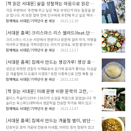
한 날 닭을 쪄먹는 것을 일컽어 '안동네찜닭' 이라고 부르던 것이
된 당근은 접시에 펼쳐서 한김 식혀주세요. 유부조림을 넣어주면
[책 읽은 서대문] 삶을 성찰하는 마음으로 읽은
안동찜닭이 되었다는 것입니다. 두번째 설은 1908년대 안동구
맛있는데요..
황현산의 <사소한 부탁>
가끔 주변에서 '추천해 주고 싶은 책은 무엇인가'라는 질문을 받
시장 '닭골목'의 한 음식점에서 손님들의 요구대로 음식에 여러
곤 합니다. 저 또한 얼마 전에 친구에세 추천해 주고 싶은 책이
가지 재료를 넣다 보니 찜닭이 되었다는 설입니다. 가장 설득력
있는지 물어보았어요. 그때 친구가 추천해준 책이 바로 황현산
있는 설은 안동구시장 닭골목 상인들이 서양식 프라이드 치킨점
함께해요 서대문/기자단이 본 세상
2021.12.20
(1945~2018)의 이었습니다. 그러고 보니 언젠가 신문기사에서
의 확장에 대응하기 위해 안동찜닭을 개발했다는 설입니다. 오늘
황현산 선생님에 대한 글을 읽은 기억이 떠올랐습니다. "... 고려
은 최고의 요리비결, 안동찜닭을 만들어 볼게요. 김선영 셰프님
[서대문 홈쿡] 크리스마스 리스 샐러드(feat.단
대학교 불어불문학과 교수를 지낸 우리나라의 대표적인 문학평
레시피를 응용해서 만들었어요. 재료..
감, 체다치즈) 만들기
크리스마스 리스는 서양에서 현관이나 방문에 걸어 악귀, 악령을
론가이며, 많은 책을 번역하고 지은 책도 만다. 2018년도 타계
막아주고 행운을 가져다준다는 의미가 있어요. 또한 환영이라는
한 그의 글은 많은 독자들에게 읽히고 있다.." 그래서일까요. 이
의미도 있어서 크리스마스에 사람들을 집으로 초대하면서 환영
책은 오래 만나지 못했다가 만나는 친구처럼 반가웠습니다. 작가
함께해요 서대문/기자단이 본 세상
2021.12.17
한다는 의미로 걸어두기도 합니다. 오늘은 크리스마스 리스 샐러
의 책은 이번에 처음 읽게 되었는데 읽고 난 후의 감동이 매우 컸
드를 만들어 볼게요. 재료 어린잎 1/2팩, 방울토마토 10개, 단감
습니다. 모두 67편의 산문이 실려 있는데 유려하고 군더더기 없
[서대문 홈쿡] 집에서 만드는 생강가루! 생강 효
1/2개, 삶은 달걀 1개, 적양배추채 약간, 체다치즈 1장, 블랙 올
이 깔끔하고 담백..
능은?
생강은 따뜻한 성질의 식재료로서 감기에 효과가 좋아요. 지금같
리브 1큰술, 캔옥수수 1큰술, 시판 발사믹 드레싱 5큰술 등 어린
은 겨울철에 더 도움이 되겠죠? 또한 식중독으로 인한 복통 설사
잎, 단감, 적양배추, 방울토마토, 삶은 달걀, 체다치즈, 캔옥수수
에도 효과가 있답니다. 혈액순환 촉진에도 도움을 준다고 하네
알, 블랙올리브 등등을 준비합니다. 기호에 따라서 좋아하는 걸
함께해요 서대문/기자단이 본 세상
2021.12.08
요. 생강차, 생강청, 생강주 등등 여러 메뉴로도 만들어 먹을 수
넣으시면 됩니다. 저는 어린잎 박스가 큰 팩이라서 반 팩이 들어
있으며 주로 양념에 많이 사용하는데요. 집에서 생강 제철일 때
갔어요. 작은 팩이면 한 팩을 다 쓰시면 될꺼 같습니다. 방울토마
[책 읽는 서대문] 미래 문명 비판 문학의 고전, 올
생강을 구입해와서 생강가루를 직접 만들어 먹으면 너무 좋아요.
토는 깨끗..
더스 헉슬리의 <멋진 신세계>
올더스 헉슬리(1894~1963)의 소설을 처음으로 읽었습니다. 헉
오늘은 집에서 생강가루를 만들어 볼까합니다. 재료 생강 1kg
슬리는 옥스퍼드대학에서 영문학을 전공한 작가로 재치 있고 풍
먼저 생강을 준비하세요. 생강 양은 상관없습니다. 껍질이 잘 벗
자적인 소설을 많이 썼으며 책을 통해 엄청난 양의 지적 정보까
겨지도록 생강을 부러뜨려 주세요. 그리고 물에 20분 정도 불려
함께해요 서대문/기자단이 본 세상
2021.12.07
지 독자들에게 전달해주는 천재적인 작품을 남긴 것으로 유명합
주세요. 그래야 흙도 가라앉고 세척하기 편해요. 양파 망에 생강
니다. 20세기에 쓰인 미래소설인 는 1932년에 발표되었으니 거
을 넣고 문질러주면 껍질이 잘 벗겨진답니다. 생강을 잠깐 냉동
[서대문 홈쿡] 집에서 만드는 겨울철 별미, 밤단호
의 90년 전의 소설입니다. 그런데 그 시절에 어쩌면 이렇게 미래
실에 넣었다가 양파망에서 문..
박죽! 단호박죽 만드는 법
단호박은 호박 가운데 전분과 미네랄, 비타민 등의 함량이 많고
를 내다보는 글(2500년을 배경으로)을 쓸 수 있었으며 지금 현