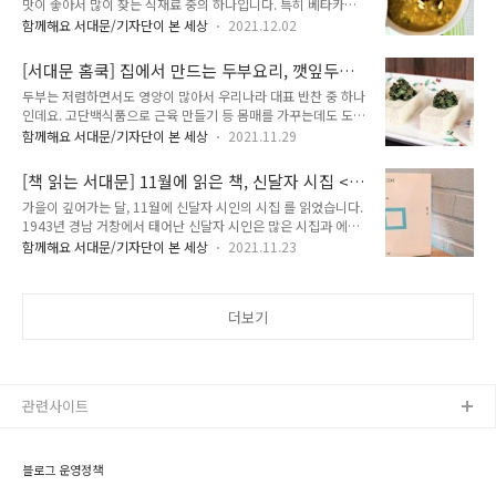
맛이 좋아서 많이 찾는 식재료 중의 하나입니다. 특히 베타카로
재 일어나고 있는 과학 문명의 발달을 꿰뚫어 볼 수 있었을까 하
틴이 많아서 체내에서 비타민A로 전환되면 눈 건강에도 도움을
는 놀라움이 컸습니다. 아주 오래 전임에도 과학의 발달로 인간
함께해요 서대문/기자단이 본 세상
2021.12.02
준다고 합니다. 좋은 단호박 고르는 법은 색깔이 고르게 짙고 단
이 모두 인공적으로 제고되는 미래 사회를 현실감 있게 그릴 수
단하며 크기에 비해 무거운 것을 고르는 것이 좋으며, 서늘한 곳
있었을까요? 만들어질 때부터 계급이 정해지다니.. 알파계급, 베
[서대문 홈쿡] 집에서 만드는 두부요리, 깻잎두부
에 보관하면 좋습니다. 오래 보관하려면 씨와 내용물을 긁어내고
타계급, 델타계급, 감마계..
찜!
두부는 저렴하면서도 영양이 많아서 우리나라 대표 반찬 중 하나
비닐랩으로 싸서 냉동 보관하는 것이 좋아요. 오늘은 밤단호박죽
인데요. 고단백식품으로 근육 만들기 등 몸매를 가꾸는데도 도움
을 만들어 볼게요. 재료 단호박 1개 (1kg), 불린 찹쌀 1과 1/2컵,
이 되며, 다이어트에도 도움이 됩니다. 두부의 효능 알고계신가
팥 1/2컵, 강낭콩과 검은콩 합해서 1/2컵, 밤 6개, 물 4컵, 설탕
함께해요 서대문/기자단이 본 세상
2021.11.29
요? 특리놀레산을 함유하고 있어서 콜레스테롤을 낮춰주고 올리
3큰술, 꽃소금 1큰술, 대추 3개, 잣 약간 등 동네 언니가 나눠주
고당이 장의 움직임을 활성화하여 소화흡수를 도와준다고 하네
신 단호박입니다. 껍질에 영양이 많아서 껍질째 사용할 것이므..
[책 읽는 서대문] 11월에 읽은 책, 신달자 시집 <
요. 두부 보관법은 엷은 소금물에 담가서 보관하면 좀더 오래 신
살 흐르다>를 읽고
가을이 깊어가는 달, 11월에 신달자 시인의 시집 를 읽었습니다.
선하게 유지할 수가 있어요. 깻잎은 칼륨과 칼슘 등의 무기질이
1943년 경남 거창에서 태어난 신달자 시인은 많은 시집과 에세
풍부하며 비타민 A, 비타민 C도 함유하고 있는데요. 비타민 C가
이집을 발간했고 2012년에는 대한민국 은관문화훈장을 수훈하
많아서 흡연이나 스트레스가 많은 사람, 콜레스테롤 수치가 높은
함께해요 서대문/기자단이 본 세상
2021.11.23
였어요. 몇 해 전 서대문구 50플러스센터에서 신달자 시인의 강
사람에게 좋아요. 오늘은 깻잎두부찜을 만들어 볼게요. 위가 편
연을 들었기에 공감되는 시가 참 많았습니다. 마음을 울리는 시
안한 밥상으로 좋아요. 저도 방송에서 보고 만들었어요. 재료 두
가 많아서 눈물이 핑 돌기도 했습니다. 자연을 노래하고, 순간순
부 1모, 깻잎 6장, 된장 1큰술,..
더보기
간의 감정이 스며들어 있으며, 지나온 생의 아픔이 고스란히 느
껴져서 눈물겹기도 합니다. 황현산 선생님은 발문에서 이렇게 말
씀하셨습니다. "햇빛에 드러난 삶도, 삶은 자주 팍팍한 모래밭인
데, 신달자 시인에게는 그럴수록 밀도 높은 시의 순간이 허공에
한 장 그림이 걸리듯 문득 치솟아 오르고 합니다. 신달자 시인은
관련사이트
어느 길목에서나 그 시를 만..
블로그 운영정책