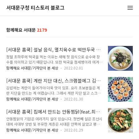
서대문구청 티스토리 블로그
함께해요 서대문
2179
[서대문 홈쿡] 설날 음식, 멸치육수로 떡만두국 끓
이는 법!
정월 초하루에 떡국을 먹는 이유는 새해 첫 음식으로 순수와 장
수를 의미하고 있기 때문입니다. 또한 떡국을 첨세병이라 여겨
한살 더 먹게 된다고 믿었습니다. 오늘은 간단하게 멸치육수를
함께해요 서대문/기자단이 본 세상
2022.02.01
이용하여 떡만두국을 만들어 보겠습니다. 재료 떡국떡 430g, 만
두 6개, 멸치육수 7컵, 대파 1/3대, 당근채 약간, 달걀 2개, 불린
[서대문 홈쿡] 계란 지단 대신, 스크램블에그 김밥
표고버섯 4조각, 국간장 1큰술, 소금 약간, 김가루 약간, 참기름
(feat.백종원 클라쓰)
김밥에는 계란이 들어가야 더욱 맛이 있죠. 요리 초보분들은 계
약간, 통깨 약간 (2인분) 먼저 떡국떡을 준비하세요. 찬물에 떡국
란 지단을 만드는 게 어렵습니다. 그래서 계란 지단 말고 스크램
떡을 30분 담갔다가 물기를 빼주세요. 만두는 김치만두와 고기
블 에그로 만들어 김밥을 만들어 보세요. 계란의 부드러운 맛도
만두입니다. 색상으로 구분이 가지요? 빨간 게 김치만두입니다.
함께해요 서대문/기자단이 본 세상
2022.01.30
좋고 만들기도 쉬워서 더욱 좋답니다. 오늘은 백종원표 스크램블
말린 표고버섯을 넣어줄 것인데요. 없으면 생략하셔도 됩니다.
에그 김밥을 만들어 볼게요. 재료 단무지 1줄, 계란 2개(밑간용
물에 설탕을 약간 넣고 불리면 빨리 잘 불려지고요. 만져보아서
[서대문 홈쿡] 집에서 만드는 안동찜닭(feat.최고
맛소금 약간, 설탕 약간), 당근채볶음 1/3줌, 유부조림 1/2줌, 김
부들부들 ..
의 요리비결)
안동찜닭의 기원은 여러가지 설이 있습니다. 첫번째 설은 조선시
밥김 1장, 밥 테니스공 크기, 참기름 약간, 통깨 약간 등(김밥 1줄
대에 사대부 양반 및 부유한 계층은 서대문 안쪽에 살았고 평민
분량) 먼저 단무지를 준비하세요. 그리고 당근은 곱게 채썰어주
같은 가난한 계층은 서대문 바깥쪽에 살아, 사대문 안쪽을 '안동
세요. 팬에 기름을 두르고 당근을 볶다가 설탕 약간과 맛소금 1
함께해요 서대문/기자단이 본 세상
2022.01.29
네, 바깥쪽을 '바깥동네'라고 불렀는데 도성 안쪽 사람들이 특별
작은술을 넣어 볶아줍니다. 설탕은 조미료 역할을 합니다. 완성