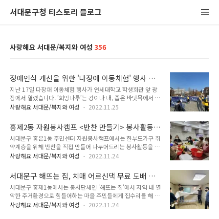
서대문구청 티스토리 블로그
사랑해요 서대문/복지와 여성
356
장애인식 개선을 위한 '다장애 이동체험' 행사 개
최
지난 17일 다장애 이동체험 행사가 연세대학교 학생회관 앞 광
장에서 열렸습니다. '희망나루'는 강이나 내, 좁은 바닷목에서 배
가 건너 다니고 육지를 연결하는 장소인 '나루'에서 시작된 말로
사랑해요 서대문/복지와 여성
2022.11.25
장애인과 비장애인이 서로 이해하고 소통하는 공간을 의미합니
다. 행사장에 지체, 시각·편마비, 무장애존(ZONE)을 체험할 수
홍제2동 자원봉사캠프 <반찬 만들기> 봉사활동
있는 부스를 설치하여 참가자들이 장애인이 일상생활에서 겪는
"한부모가구 취약계층 물품지원, 안부확인"
서대문구 홍은1동 주민센터 자원봉사캠프에서는 한부모가구 취
어려움을 몸소 체험할 수 있도록 했습니다. 행사에는 연세대학교
약계층을 위해 반찬을 직접 만들어 나누어드리는 봉사활동을 진
교직원 및 학생 등 300여 명이 참가하여 ▲ 휠체어를 타고 장애
행했습니다. 이번 반찬 만들기 봉사는 주민센터에서 선정한 조손
물 통과하기 ▲ 안대를 쓰고 점자블록 이동·자화상 그리기·원
사랑해요 서대문/복지와 여성
2022.11.24
가정 및 한부모가정 취약계층 25가구를 대상으로 불고기, 진미
하는 음료수 찾기 ▲ 저주파 치료기를 팔에 장착하고 블록 쌓기
채, 김치 등 반찬을 직접 만들고 포장하여 전달하는 활동이었습
를 체험하며 장애인들의 일상 불편을 공감하고 편의시설의 필요
서대문구 해뜨는 집, 치매 어르신댁 무료 도배 봉
니다. 서로 안부도 확인하고 감사 인사를 나누는 뜻깊은 시간이
성을 깨닫는 자리가 되었습니다. ..
사
서대문구 홍제1동에서는 봉사단체인 '해뜨는 집'에서 지역 내 열
되었습니다. 항상 어려운 이웃을 위해 다양한 봉사활동을 계획하
악한 주거환경으로 힘들어하는 마을 주민들에게 집수리를 해 주
고 실천하는 자원봉사캠페에 감사드립니다. 문의: 홍은2동 주민
는 봉사활동을 지속적으로 해오고 있습니다. 지난 일요일 자원봉
센터 ☎ 02-330-8508
사랑해요 서대문/복지와 여성
2022.11.24
사자 6명이 모여 홍제1동에 거주하는 혼자 사는 초기치매어르신