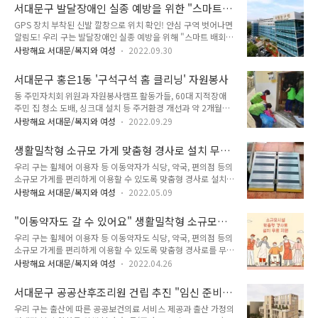
집의 도배봉사를 해주셨습니다. 도배 후 어르신 집이 훨씬 쾌적
서대문구 발달장애인 실종 예방을 위한 "스마트
해지고 깨끗해졌습니다. 도배된 모습을 보고 만족해하시는 어르
기기(GPS 장치, 세이프 깔창, 손목 밴드) 지원"
GPS 장치 부착된 신발 깔창으로 위치 확인! 안심 구역 벗어나면
신을 보고 '해뜨는 집' 봉사자 여러분이 뿌듯해 하셨습니다. 따뜻
알림도! 우리 구는 발달장애인 실종 예방을 위해 "스마트 배회감
한 손길을 보내주신 '해뜨는 집' 여러분 감사합니다.
지기"와 "통신비"를 지원합니다. 대상은 관내 거주하는 발달장
사랑해요 서대문/복지와 여성
2022.09.30
애인 또는 관내 장애인 시설을 이용하는 서울시 거주 발달장애인
이며 수혜 인원은 통 250명입니다. 지원 품목은 GPS(위성위치
서대문구 홍은1동 '구석구석 홈 클리닝' 자원봉사
확인시스템) 장치, 세이프 깔창, 손목 밴드며 기기 사용에 필요한
동 주민자치회 위원과 자원봉사캠프 활동가들, 60대 지적장애
통신비도 2년 동안 무상 지원합니다. GPS 장치를 세이프 깔창
주민 집 청소 도배, 싱크대 설치 등 주거환경 개선과 약 2개월간
에 부착해 발달장애인의 신발에 넣어 놓으면 이를 신고 이동할
의 식사 지원도 추진 서대문구 홍은1동은 동 주민자치회 위원과
때 보호자가 그 위치를 실시간 확인할 수 있습니다. 또한 미리 설
사랑해요 서대문/복지와 여성
2022.09.29
자원봉사캠프 활동가 10여 명이 관내 60대 지적장애 주민 A씨
정해 둔 안심 구역을 벗어나면 보호자에게 스마트폰 앱으로 경고
의 집을 말끔히 청소해 드렸습니다. 혼자 사는 A씨는 거동이 불
알림 메시지가 발송돼 위기 상황에 신속한 대처가 가능합니다.
생활밀착형 소규모 가게 맞춤형 경사로 설치 무
편해 평소 집 안 청소를 잘 하지 못했습니다. 최근에는 빗길에 넘
깔창 형태여서 기기 ..
료 지원 "이동약자도 걱정 없이"
우리 구는 휠체어 이용자 등 이동약자가 식당, 약국, 편의점 등의
어져 치료가 시급한 상황에서 동주민센터 복지플레너가 병원에
소규모 가게를 편리하게 이용할 수 있도록 맞춤형 경사로 설치를
동행해 입원을 도왔습니다. 홍은1동 자원봉사캠프장을 포함한
무료로 지원합니다. 서대문구 내 소규모 점포의 경사로 설치는
자원봉사 주민들은 화장실까지 포함해 집 안을 깨끗이 쓸고 닦고
사랑해요 서대문/복지와 여성
2022.05.09
법적 의무사항이 아니어서 휠체어를 탄 장애인이 드나들기 어려
고장 난 가전제품과 사용이 어려운 가재도구를 치웠으며 뒷정리
운 경우가 많습니다. 2022년 생활밀착형 맞춤형 경사로 설치 지
도 깔끔하게 마쳤습니다. 또한 A씨가 퇴원 후 불편함 없이 일상
"이동약자도 갈 수 있어요" 생활밀착형 소규모시
원 사업을 위한 수행기관 모집 공고가 현재 진행 중입니다. 소규
생활을 할 수 있도록 생필품을 구..
설(식당, 약국, 편의점 등) 맞춤형 경사로 설치 무
우리 구는 휠체어 이용자 등 이동약자도 식당, 약국, 편의점 등의
모 생활편의시설의 신청 접수를 받아 선정된 80여곳에 맞춤형
료 지원
소규모 가게를 편리하게 이용할 수 있도록 맞춤형 경사로를 무료
경사로 설치를 전액 무료로 지원합니다. 이후 모니터링단을 운영
지원합니다. 서대문구 지역사회 내 소규모 점포의 경사로 설치는
하여 경사로에 대한 관리 및 유지보수도 병행할 예정입니다. 문
사랑해요 서대문/복지와 여성
2022.04.26
법적 의무사항이 아닌 곳이 대부분이어서 휠체어를 탄 장애인이
의 : 서대문구청 사회복지과 ☎ 02-330-1241
이용하기 어려운 경우가 많습니다. 이에 구는 휠체어 이용자 등
서대문구 공공산후조리원 건립 추진 "임신 준비
이동약자도 소규모 생활편의시설을 편리하게 이용할 수 있도록
부터 출산과 육아까지"
우리 구는 출산에 따른 공공보건의료 서비스 제공과 출산 가정의
올해 80여 곳을 신청 접수 받아 전액 무료로 설치 지원할 계획입