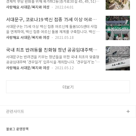
경제적 부담 완화를 위해 북가좌2동(증가로30길 45, 49, 51)에
니다. 2022년 생활밀착형 맞춤형 경사로 설치 지원 사업을 위해
공공산후조리원을 건립합니다. '서대문구 공공산후조리원'은 연
수행기관을 공모중에 있습니다. 장애인종합복지관과 협업하여
사랑해요 서대문/복지와 여성
2022.04.01
면적 1,351㎡에 지하 1층, 지상 4층 규모로 모자동실(산모와 신
지역사회 인식 확산을 위한 장애인식개선 캠페인도 진행합니다.
생아가 같이 있는 방) 12개소와 모자녀건강센터, 주차장 등으로
또한 모니터링단을 운영하여 경사로에 대한 관리, 유지보수도 병
서대문구, 코로나19 백신 접종 75세 이상 어르신
구성됩니다. 공사는 올해 10월까지로 계획돼 있습니다. 2022년
행할 예정입니다.
에게 돌봄SOS센터 적극 연계
서대문구는 75세 이상 백신 접종 어르신께 돌봄SOS센터 사업
연말이면 첫 산모를 맞이할 수 있을 전망입니다. 지난해 12월 제
을 연계하여, 백신 접종 어르신 돌봄 체계를 구축합니다. 백신 접
정한 '서대문구 공공산후조리원 설치·운영 및 임산부 지원 조
종 시, 사전·사후에 돌봄SOS센터 서비스 연계를 통해 백신 접종
례'에 따르면 조리원은 산모와 신생아의 산후조리 및 건강관리를
사랑해요 서대문/복지와 여성
2021.05.18
센터 동행을 비롯해 접종 후 이상반응 여부 확인 및 면역체계 회
위한 보건의료서비스와 산모 교육 프로그램 등을 수행합니다. 이
복을 위한 일시재가, 식사지원, 주거편의 서비스를 지원하여 백
용기간은 14일로 연간 최대 312명의 산모가 입소할 수 있습니
국내 최초 반려동물 친화형 청년 공공임대주택
신 접종에서 소외되는 어르신이 없도록 지원하고자 하는 취지입
다. 기본 ..
'견우일가' 입주식
서대문구는 반려견을 키우는 청년들을 위한 국내 최초의 맞춤형
니다. 서대문구 돌봄SOS센터는 돌봄이 필요한 중장년, 장애인,
공공임대주택 '견우일가' 입주식을 개최합니다. '견우일가'는 '1
노인에게 맞춤형 8종 돌봄 서비스(일시재가, 단기시설, 동행지
인 청년가구가 반려견을 매개로 한 가족처럼 사는 집'이란 뜻을
원, 주거편의, 식사지원, 안부확인, 건강지원서비스)를 연계하여,
사랑해요 서대문/복지와 여성
2021.05.12
담고 있으며 서대문구에서 공급한 다섯 번째 청년주택입니다. 일
긴급하고 일시적인 돌봄 욕구를 해소하기 위한 사업입니다. 중위
반 청년임대주택으로 2016년 북가좌동 '이와일가', 2018년 남
소득 85%이하 대상자에게 연간 158만 원 한도 내에서 돌봄 서
가좌동 '청년누리', 2019년 홍은동 '청년미래공동체주택', 2020
비스를 제공하고 있습니..
더보기
년 홍은동 '우리가'를 선보였습니다. '견우일가' 입주식은 '청년
도 동물도 행복한 서대문구!'란 캐치프레이즈 아래, 주택 건립 과
정과 입주자 인터뷰를 담은 영상 상영, 입주 소감 발표, 현판 제
작 등으로 진행됩니다. 또한 청년 주거빈곤과 실업, 동물 학대와
유기를 바이러스로 비유하고, 이들 백신주사로 물리친다는 의미
관련사이트
의 '백신이..
블로그 운영정책