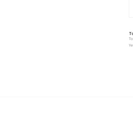
방
T
To
문
자
Ye
수