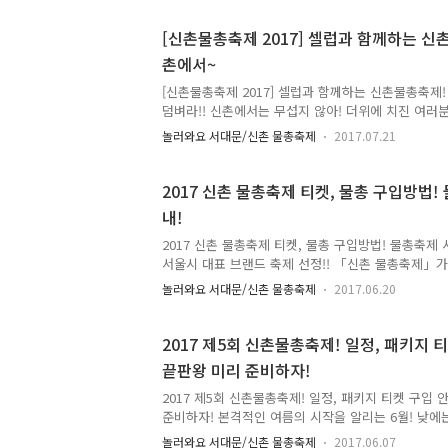
총축제 후기 시간을 가져볼까 합니다! 후기도 기대하셔도 
2017 신촌 물총축제의 컨셉! 바로 '지구인 VS 외계
[신촌물총축제 2017] 셀럽과 함께하는 신
먼스 현장입니다~ 두둠칫 두둠칫!! 잠시 영상으로 감
촌에서~
컨셉으로 찾아오는 '신촌 물총축제' 벌써 내년이 기다
은 셀럽들도 함께 했는데요. 협찬사 부스를 찾은 하정우,
[신촌물총축제 2017] 셀럽과 함께하는 신촌물총축제
덤벼라!! 신촌에서는 무섭지 않아! 더위에 치진 여러분
다리고 기다리던!! 2017 제5회 신촌 물총축제가 7월 
놀러와요 서대문/신촌 물총축제
2017.07.21
연세로에서 열립니다~ 서울 도심 한복판에서 열리는 여
가 멀리가지 마세요~ 신촌에서 한여름 더위 몽땅 날려버
물총축제 컨셉 "신촌에 불시착한 외계인과 이에 맞서
2017 신촌 물총축제 티켓, 물총 구입방법!
이 퍼레이드 이후 '물의 여신'을 납치한 순간, 지구
내!
인들과 물총대전을 선포하고 축제가 시작됩니다! 2017
2017. 7. 29.(토) ~ 7. 30.(일) / 10:..
2017 신촌 물총축제 티켓, 물총 구입방법! 물총축제 시
서울시 대표 브랜드 축제 선정!! 「신촌 물총축제」가
보로 많이 힘드실텐데요.. 두렵지 않아요! 우리에게는
놀러와요 서대문/신촌 물총축제
2017.06.20
오늘은 Tong지기가 ▲ 신촌 물총축제 티켓, 물총 구
소에 대해 안내해드릴게요~ 지금부터 집중!! ▲ 201
VS 외계인 ※ 2017. 7.8.(토) ~ 7.9.(일)에 
2017 제5회 신촌물총축제! 일정, 패키지 
다. 다행히 지난 주말과 월요일 전국적으로 내린 비
끝판왕 미리 준비하자!
도움이 될 것으로 보입니다. 우리구에서도 가뭄 극복
이고 있으며, 행사 또한 주변사항을 또한 주변사항을.
2017 제5회 신촌물총축제! 일정, 패키지 티켓 구입 
준비하자! 본격적인 여름의 시작을 알리는 6월! 낮에
데요..ㅠㅠ 이렇게 더운 여름 생각는 것? 여름은 뭐다
놀러와요 서대문/신촌 물총축제
2017.06.07