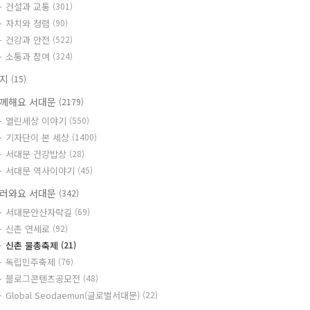
건설과 교통
(301)
자치와 청렴
(90)
건강과 안전
(522)
소통과 참여
(324)
공지
(15)
께해요 서대문
(2179)
열린세상 이야기
(550)
기자단이 본 세상
(1400)
서대문 건강밥상
(28)
서대문 역사이야기
(45)
러와요 서대문
(342)
서대문안산자락길
(69)
신촌 연세로
(92)
신촌 물총축제
(21)
독립민주축제
(76)
블로그콘텐츠공모전
(48)
Global Seodaemun(글로벌서대문)
(22)