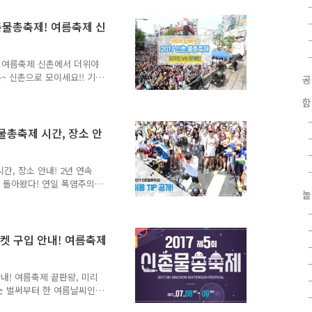
좋아요~ Let's GO!!!
인' 이였죠. 외계군단의 퍼포
촌물총축제! 여름축제 신
상해볼까요~ ^^ 매번 새로운
려집니다 ^^ 물총축제를 찾
 ..
! 여름축제 신촌에서 더위야
~ 신촌으로 모이세요!! 기
29일 ~ 30일 이틀동안 신촌
함
름축제 끝판왕!!!! #여름휴
리세요 ^0^ 2017 신촌
는 지구인"입니다. 외계군단
 물총축제 시간, 장소 안
인들은 원형 우주선에서 외계
 신촌 물총축제 ● 일 시 :
간, 장소 안내! 2년 연속
 돌아왔다! 연일 폭염주의
놀
 #물총축제가 있잖아요~ ^^
입방법 ▲ 물총축제 시간, 장
7 신촌물총축제 컨셉, 지구인
개최하는 신촌 물총축제는 취소하였습니
티켓 구입 안내! 여름축제
로 가뭄 해갈에 조금이나마
을 위해 다양한 노력을 기울
.
안내! 여름축제 끝판왕, 미리
는 벌써부터 한 여름날씨인
? 물놀이다!!! 그중에서도