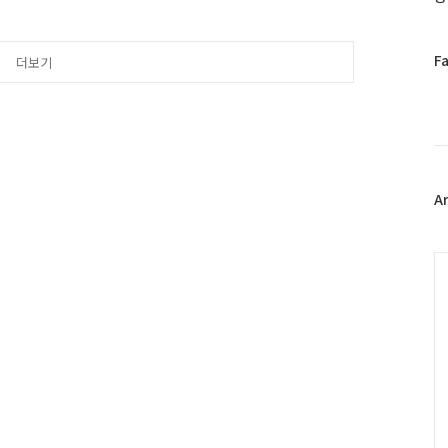
신촌 물총축제" ○ 일 시 :
 ○ 행사 진행시간 : 10시 ~
이블' 분 류 시 간 내 용 공
페
e Brand Zone Family
F
더보기
이
스
북
트
위
터
플
A
러
그
인
C