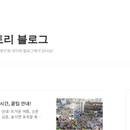
토리 블로그
서대문구청 네이버 블로그에서 만나요!
시간, 꿀팁 안내!
 안내! 뜨거운 여름, 신촌
 요즘, 놓치면 후회할 축제
"가 개최됩니다. 서울 도심
름 더위도 몽땅 날려버리