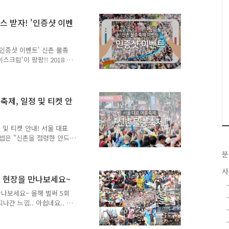
국과 세계 각지 용병과의 물
설치된 메인무대를 중심으로
 받자! '인증샷 이벤
2019 제7회 신촌 물총축
/ 13시~21시 ☞ 개막식 : 7월 6일
인증샷 이벤트' 신촌 물총
크림'이 팡팡!! 2018 신
제는 이벤트도 함께 합니다!
 아이스크림을 쏩니다!!!
다! 참여해주세요~^0^
기간 : 2018. 7. 7.(토)
축제, 일정 및 티켓 안
7. 8.(일) 11:00 ~ 21:00 / 신촌
● 이벤트 참여방법 ① 서대문구
 및 티켓 안내! 서울 대표
컨셉은 "신촌을 점령한 안드로
리는 올해의 악당은 바로 "안드
분
간'의 물총대결이 펼쳐집니
 신촌물총축제 일정, 티켓에
사
18년 7월 7일(토) ~ 7월 8
로 현장을 만나보세요~
대 ● 주최 및 주관 : 무언가 ●
만나보세요~ 올해 벌써 5회
- 안드로이드 VS 인간 물총대
간 느낌.. 아쉽네요.. ㅠ
무 너무 너무 감사드려요^^
래는 시간! 2017 신촌 물