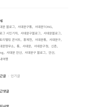
ag
대문 블로그,
서대문구통,
서대문TONG,
로그 시민기자,
서대문구블로그,
서대문블로그,
토리텔링 콘서트,
홍제천,
서대문통,
서대문구,
대문형무소,
통,
서대문,
서대문구청,
신촌,
ng,
서대문 안산,
서대문구 블로그,
안산,
내여행,
근글
인기글
근댓글
지사항