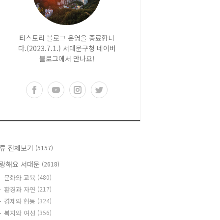
티스토리 블로그 운영을 종료합니
다.(2023.7.1.) 서대문구청 네이버
블로그에서 만나요!
류 전체보기
(5157)
랑해요 서대문
(2618)
문화와 교육
(480)
환경과 자연
(217)
경제와 협동
(324)
복지와 여성
(356)