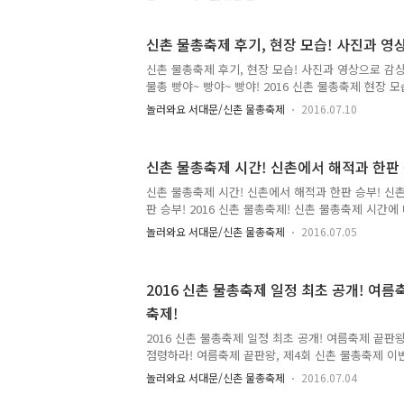
바로 '신촌물총축제' 도심 속에서 즐기는 물놀이, 
찾아갑니다! 서울 대표 축제로 선정된 꿀잼! 핵잼! 
만나볼까요~ ^^ 신촌물총축제는 언제? 2017. 7. 8.(토) ~ 
신촌 물총축제 후기, 현장 모습! 사진과 
(토)~7.9.(일)에 개최하는 신촌 물총축제는 취소하
신촌 물총축제 후기, 현장 모습! 사진과 영상으로 감상
월요일 전국적으로 내린 비로 가뭄 해갈에 조금이나마
물총 빵야~ 빵야~ 빵야! 2016 신촌 물총축제 현장 
다. 우리구에서도 가뭄 극복을 위해 다양한..
모습! ^^ 신촌 물총축제 후기 공개합니다! tong지
놀러와요 서대문/신촌 물총축제
2016.07.10
현장을 느껴보세요~ 지금까지 7월 9일 첫날의 모습
됐지만~ 신촌은 더위를 느낄 수 없었답니다 ^^ 물총 
현장을 영상으로 만나볼까요~!! 지금도 한창 진행중인
신촌 물총축제 시간! 신촌에서 해적과 한판 
바로 공개합니다~ ^^ 현장으로 GO GO~ 어른들만 즐
총대장~ 우리 친구들 ^^ 아이들에게 최고의 여름 선물
신촌 물총축제 시간! 신촌에서 해적과 한판 승부! 신
에 있다면~ 고민하지 말고 현장으로 출발!! ^^ 19시..
판 승부! 2016 신촌 물총축제! 신촌 물총축제 시간에
알려드릴게요~ 타임 테이블 check!! :: 2016 신촌 
놀러와요 서대문/신촌 물총축제
2016.07.05
용 공 통 10:00 · 축제 시작! 해적기지 무기창고 Servic
Family Zone Part1 13:00 ~ 13:15 · MC 등장 B
출정퍼포먼스 : 제4회 신촌 물총축제의 돛을 펼치다 ·
2016 신촌 물총축제 일정 최초 공개! 여름
차 입장 퍼레이드 13:15 ~ 14:00 · 물총 대전 + 디제잉 1
축제!
릿 공연 안내 및 각 Post 안내 방송 · 해적선 위 phot.
2016 신촌 물총축제 일정 최초 공개! 여름축제 끝판
점령하라! 여름축제 끝판왕, 제4회 신촌 물총축제 이번
10일 신촌 연세로에서 해적과의 한판 승부! 여러분 
놀러와요 서대문/신촌 물총축제
2016.07.04
일정, 공연, 체험부스 등 모두 공개합니다. 여름더위