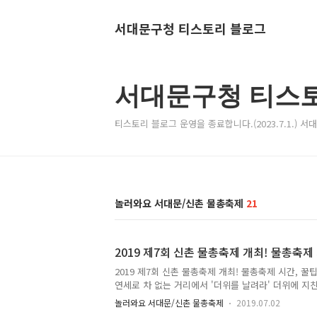
서대문구청 티스토리 블로그
서대문구청 티스
티스토리 블로그 운영을 종료합니다.(2023.7.1.) 
놀러와요 서대문/신촌 물총축제
21
2019 제7회 신촌 물총축제 개최! 물총축제 
2019 제7회 신촌 물총축제 개최! 물총축제 시간, 꿀팁
연세로 차 없는 거리에서 '더위를 날려라' 더위에 지친
가 열립니다. 제7회 신촌 물총축제 "왕국을 탈환하라
놀러와요 서대문/신촌 물총축제
2019.07.02
한복판에서 여름휴가 기분도 만끽하고 푹푹찌는 한여