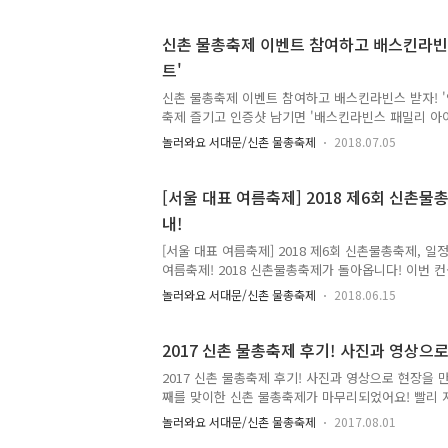
자! 이번 신촌 물총축제는 왕국(신촌)을 정렴한 반란
총대전을 선포하는 것을 시작으로 연세로 정중앙에 
신촌 물총축제 이벤트 참여하고 배스킨라빈스
왕국을 탈환하기 위한 치열한 물총싸움이 전개됩니다! 
트'
제 ● 일 시 : 2019. 7. 6.(토) ~ 2019. 7. 7.(일) 
(토) 오후2시 ● 장 소 : 신촌연세로 ● ..
신촌 물총축제 이벤트 참여하고 배스킨라빈스 받자! '
축제 즐기고 인증샷 남기면 '배스킨라빈스 패밀리 아이스
촌 물총축제가 이틀 앞으로 다가왔어요~ 이번 물총축
놀러와요 서대문/신촌 물총축제
2018.07.05
여러분의 센스 있는 인증샷을 남겨 주시면 추첨을 통해
'신촌 물총축제 페이스북 이벤트' 여러분이 주인공입니
2018년 신촌 물총축제 '페이스북 인증샷 이벤트' ● 이벤트 
[서울 대표 여름축제] 2018 제6회 신촌물총
~ 7. 9.(월) ※ 신촌 물총축제 기간 : 2018. 7. 7.(토) ~ 
내!
연세로 ● 당첨자 발표 : 2018. 7. 12.(목) 예정 
청..
[서울 대표 여름축제] 2018 제6회 신촌물총축제, 일정
여름축제! 2018 신촌물총축제가 돌아옵니다! 이번 
이드(Invasion of Android)" 입니다. 신촌을 노
놀러와요 서대문/신촌 물총축제
2018.06.15
로이드"입니다. 신촌을 무대로 '안드로이드' VS '인
다. 과연 그 승자는 누가 될까요? TONG지기와 함께
대해 알아봐요! 2018 제6회 신촌물총축제 ● 일 시 : 20
2017 신촌 물총축제 후기! 사진과 영상으
일(일) / 11:00 ~ 21:00 ● 장 소 : 신촌 연세로 일
2017 신촌 물총축제 후기! 사진과 영상으로 현장을 
후 원 : 서울특별시, 서대문구 ● 행사내용 - 개막식 
째를 맞이한 신촌 물총축제가 마무리되었어요! 빨리 지나
전 - ..
ㅠ 먼저 '신촌 물총축제'에 함께 해주신 여러분께 너
놀러와요 서대문/신촌 물총축제
2017.08.01
열정적인 여러분의 모습 꼭 기억할게요!^^ 아쉬움을 달