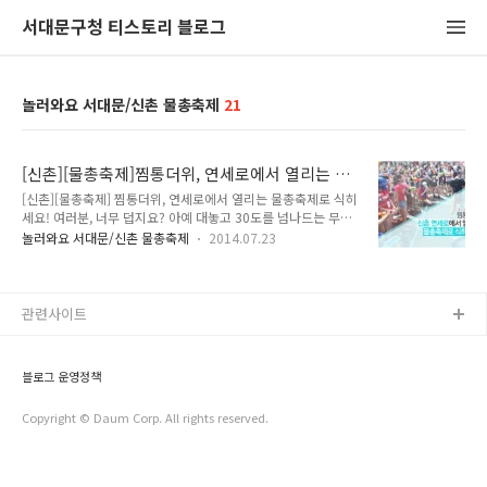
서대문구청 티스토리 블로그
놀러와요 서대문/신촌 물총축제
21
[신촌][물총축제]찜통더위, 연세로에서 열리는 물
총축제로 식히세요!
[신촌][물총축제] 찜통더위, 연세로에서 열리는 물총축제로 식히
세요! 여러분, 너무 덥지요? 아예 대놓고 30도를 넘나드는 무더
위에 몸도 마음도 축축 늘어지고, 흘리는 땀이 늘어 갈수록 불쾌
놀러와요 서대문/신촌 물총축제
2014.07.23
지수는 높아지는데요~ 후~끈 달아오른 서대문구를 식히기 위해
올해도 여김없이 돌아왔습니다~! 1회의 뜨거운 반응에 힘입어
제2회 신촌 연세로 물총축제가 열립니다! 신촌 물총축제는
2013년 시민분들의 적극적인 참여와 함께 열렬한 호응을 얻었
관련사이트
는데요. 올해도! 물총이라는 친근한 아이템을 가지고 놀이와 볼
거리가 결합한 문화의 장으로 마련하였습니다^^* 남녀노소 구
분 없이 누구나 참여하고 누릴 수 있는 시민 참여형 축제! 더불어
블로그 운영정책
지역경제도 쭉쭉 ~ ! 앞으로 서대문만의 독보적인 축제로 거듭날
것 같지 않나요?^^ 그럼 201..
Copyright © Daum Corp. All rights reserved.