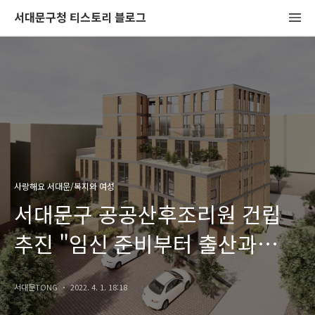
서대문구청 티스토리 블로그
사랑해요 서대문/복지와 여성
서대문구 공공산후조리원 건립
추진 "임신 준비부터 출산과
육아까지"
서대문TONG
2022. 4. 1. 18:18