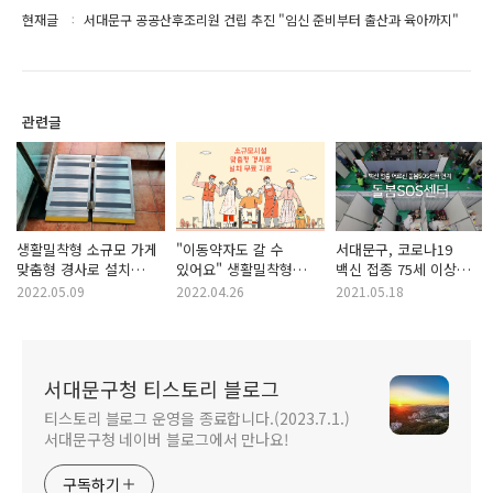
현재글
서대문구 공공산후조리원 건립 추진 "임신 준비부터 출산과 육아까지"
관련글
생활밀착형 소규모 가게
"이동약자도 갈 수
서대문구, 코로나19
맞춤형 경사로 설치
있어요" 생활밀착형
백신 접종 75세 이상
무료 지원 "이동약자도
소규모시설(식당, 약국,
어르신에게
2022.05.09
2022.04.26
2021.05.18
걱정 없이"
편의점 등) 맞춤형
돌봄SOS센터 적극 연계
경사로 설치 무료 지원
서대문구청 티스토리 블로그
티스토리 블로그 운영을 종료합니다.(2023.7.1.)
서대문구청 네이버 블로그에서 만나요!
구독하기