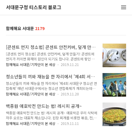
서대문구청 티스토리 블로그
함께해요 서대문
2179
[콘센트 먼지 청소법] 콘센트 안전커버, 덮개 만들
기
[콘센트 먼지 청소법] 콘센트 안전커버, 덮개 만들기! 콘센트에
먼지가 끼이면 화재의 원인이 되기도 합니다. 콘센트에 쌓인 먼
지 어떻게 청소하면 좋을까요?게다가 어린 아이들이 있는 집이
함께해요 서대문/기자단이 본 세상
2019.11.21
라면 안전에 더 신경이 쓰이지요. 콘센트에서 전자파가 나오는
데, 전자파를 막기 위해서도 콘센트 덮개가 필요합니다. 오늘은
청소년들의 끼와 재능을 한 자리에서 '제4회 서대
페트병을 재활용하여 콘센트 안전커버(덮개)를 만들어 볼게요.
문구 청소년 연합축제'
청소년들의 끼와 재능을 한 자리에서 '제4회 서대문구 청소년 연
준비물 페트병 1개, 가위, 칼, 라이터 등 집에서 흔히 볼 수 있는
합축제' 매년 서대문구에서는 청소년 연합축제가 개최되는데요.
먼지가 잔뜩 끼여있는 콘센트입니다. 청소 전에 반드시 전원 플
올해는 예년과는 달리 서대문구 뿐만 아니라 서초구, 은평구, 영
러그를 빼고 하셔야 하는거 아시죠?!!!! 먼저 콘센트에 끼여 있는
함께해요 서대문/기자단이 본 세상
2019.11.20
등포구 등 서울의 타 지역과도 연합해 타 지역의 청소년들도 한
먼지는 면봉으로 제거해주세요. 면봉을 이용해 청소를 해보았습
자리에 모여 더욱 뜻깊은 행사가 개최되었습니다. 이번 청소년
니다. 면봉이 이렇게 까매졌어요. 면봉으로 청소 후 깨끗해진 콘
백종원 애호박전 만드는 법! 레시피 공개~
연합축제에서는 '10대의 감성을 터뜨려라 Bursteen'이라는 주
센트입니다. 시간도 오래걸..
백종원 애호박전 만드는 법! 레시피 공개~ 애호박은 우리 식탁에
제로 총 다섯 가지 테마의 60개 체험부스에서 청소년들의 다양
자주 오르는 대표적 채소입니다. 된장 찌개를 비롯한 볶음, 전,
한 끼와 재능을 발휘할 수 있었습니다. 서대문구청 입구에 들어
무침, 죽, 국수의 고명 등으로 쓰임새가 다양한데요. 애호박이 좋
서면 이처럼 카드를 하나 받을 수 있었습니다. 60개의 체험부스
함께해요 서대문/기자단이 본 세상
2019.11.11
은점은 주성분인 당질과 비타민 A와 C가 풍부하여 소화흡수가
에서 60가지의 색다른 체험을 통해 스티커를 모으면 사은품으로