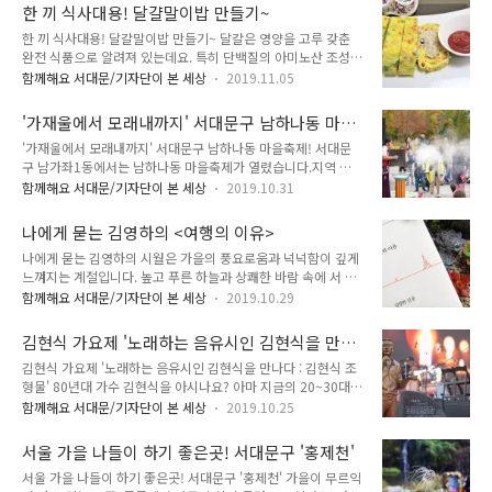
잘 되기 때문에 위궤양 환자도 쉽게 먹을 수 있고, 아이들 영양식
교환을 해주는 방식으로 행사가 진행되었습니다. 직접 인절미를
한 끼 식사대용! 달걀말이밥 만들기~
이나 이유식으로도 좋아요! 또 애호박 씨에 들어있는 레시틴 성
만들어서 먹을 수 있는 인절미 ..
한 끼 식사대용! 달걀말이밥 만들기~ 달걀은 영양을 고루 갖춘
분은 치매 예방과 두뇌 개발에 도움이 되는 것으로 알려져 있답
완전 식품으로 알려져 있는데요. 특히 단백질의 아미노산 조성은
니다. 애호박을 고를 때에는 연두색이면서 작고 윤기가 흐르며
영양학적으로 가장 이상적이라고 해도 과언이 아니죠. 흰자는 단
꼭지가 마르지 않은 것이 좋아요. 그리고 꼭지 주변이 들어가 있
함께해요 서대문/기자단이 본 세상
2019.11.05
백질이 주성분이고 노른자는 지방과 단백질이 주성분입니다. 건
고 크기에 비하여 무거운 것일수록 맛이 좋다고 합니다. 오늘은
강한 성인은 하루에 달걀 한 개씩을 먹어주면 좋아요. 오늘은 최
백종원 애호박전을 만들어 보겠습니다. 어렵지 않아요. TONG지
'가재울에서 모래내까지' 서대문구 남하나동 마을
고의 요리비결 정미경 셰프님의 달걀말이밥을 만들어 보겠습니
기와 함께 해볼까요 :)..
축제!
'가재울에서 모래내까지' 서대문구 남하나동 마을축제! 서대문
다, 달걀말이밥 만들기 재료 달걀 5개, 밥 200g, 당근 50g, 양파
구 남가좌1동에서는 남하나동 마을축제가 열렸습니다.지역 주
50g, 쪽파 30g, 소금 약간, 청주 1큰술, 후춧가루 약간, 참기름 1
민들이 주도적으로 축제를 주최하고 주민들간 문화 교류를 이끌
작은술, 통깨1/3작은술, 토마토케첩 약간 등 먼저 그릇에 달걀 5
함께해요 서대문/기자단이 본 세상
2019.10.31
어냈다는 점에서 다른 축제들과는 다른 축제였습니다. 축제명은
개와 소금 약간을 넣고 풀어준 뒤 청주 1큰술, 후춧가루를 약간
'가재울에서 모래내까지'입니다. 뉴타운으로 조성된 남가좌1동
넣어주세요!! 달걀에 소금을 넣는 이유는 달걀 흰자와 노른자가
나에게 묻는 김영하의 <여행의 이유>
이 과거 모래내에서 현재 가재울까지를 연결하다는 의미에서 축
잘 ..
나에게 묻는 김영하의 시월은 가을의 풍요로움과 넉넉함이 깊게
제명을 정했다고 합니다. 남가좌동 마을축제가 아닌, 모두가 하
느껴지는 계절입니다. 높고 푸른 하늘과 상쾌한 바람 속에 서 있
나가 된다는 의미에서 '남하나동 마을축제'였습니다. 지난 토요
노라면 어딘가로 훌쩍 여행을 떠나고 싶어지지요. 여행을 떠나는
일 하루만큼은 모두가 하나가 되어 축제를 즐기고, 다양한 체험
함께해요 서대문/기자단이 본 세상
2019.10.29
대신 김영하의 산문집인 를 읽기로 했습니다. 소설집과 산문집을
을 할 수 있는 축제의 장이 되었습니다. 그 현장으로 함께 가볼까
많이 출간했으며 다양한 독자층이 있는 김영하 작가는 9가지 이
요!! 금강산도 식후경이라고 했습니다.추억의 먹거리를 비롯해
김현식 가요제 '노래하는 음유시인 김현식을 만나
야기로 책을 풀어나가고 있습니다. ‘삶은 여행’이라는 표현을 많
부추전, 어묵, 떡볶이 등 간단한 식사 메뉴도 저렴..
다 : 김현식 조형물'
김현식 가요제 '노래하는 음유시인 김현식을 만나다 : 김현식 조
이 하지요. 작가는 참으로 많은 여행을 했습니다. 해외여행이 일
형물' 80년대 가수 김현식을 아시나요? 아마 지금의 20~30대는
반화되기 전부터(작가가 이십대 중반일 때부터) 여행을 다녔고,
잘 모르실 수도 있습니다. 그는 수많은 명곡들을 발표했지만 결
여행에서 돌아오면 집필하여 책을 발간하고, 또 다시 여행을 떠
함께해요 서대문/기자단이 본 세상
2019.10.25
코 순탄치 않은 삶을 살았다고 하네요. , 라는 곡이 많은 사랑을
납니다. 작가는 이야기 합니다. “여행이 내 인생이었고, 인생이
받으면서 지금까지도 대한민국 가요계의 전설로 통하고 있습니
곧 여행이었다”고. 자신의 일상적인 흔적이 전혀 없는 여행지의
서울 가을 나들이 하기 좋은곳! 서대문구 '홍제천'
다. 한국 가요사에 빼놓을 수 없는 명곡들을 남기고 간 김현식의
호텔에 묵으며 새롭게 발견하..
서울 가을 나들이 하기 좋은곳! 서대문구 '홍제천' 가을이 무르익
음악세계를 이해하고, 또 그를 잊지 않고자 서울 신촌에는 김현