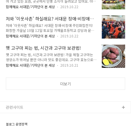
어 가고 있는 요즘, 곳곳에서 단풍 소식이 들려오고 있어요. 아
식 스토리텔링 골목길도 조성되었습니다. 골목길 조성과 함께 김
침, 저녁으로는 제법 쌀쌀한 바람이 불기도 합니다. 짧은 가을의
현식 조형물도 제작되었고, 김현식 가요제도 매년 개최되고 있습
함께해요 서대문/기자단이 본 세상
2019.10.22
정취를 담기 위해 카메라를 들고 사진 찍으러 떠나는 분들이 많
니다. 창천문화공원에 새롭게 세워진 김현식 조형물입니다. 김현
은데요. 하지만 꼭 지방으로 멀리 떠나야만 예쁜 사진, 인생 사진
식 가요제의 앞서 조형물 제막식도 함께 열렸습니다. 창천문화공
저와 '이웃사촌' 하실래요? 서대문 장애·비장애
을 건질 수 있는건 아니겠죠!! 서울에서도 찾아보면 가을을 느끼
원에서는 가요제와 함께 사진전..
주민화합잔치!
저와 '이웃사촌' 하실래요? 서대문 장애·비장애 주민화합잔치!
며 사진을 찍을 만한 곳이 많습니다. 이번에 소개할 곳은 바로 서
화창한 가을날 10월 12일 토요일 가재울초등학교 강당과 운동
대문구 홍제천입니다. 홍제천은 서울 종로구, 서대문구, 마포구
장, 가재울 어린이공원에서는 특별한 행사가 펼쳐졌어요. 바로
를 거쳐 흐르는 지방 2급 하천입니다.홍제천만의 매력이 있다면
함께해요 서대문/기자단이 본 세상
2019.10.22
서대문구 장애·비장애 주민화합잔치가 열렸는데요. 서대문구
하천 중간 중간에 징검다리가 놓여져 있어 물 흐르는 소리를 좀
지원을 받아 서대문구 지역사회보장협의체 장애인복지분과에서
더 가까이 마주할 수 있다는 점입니다. "졸졸졸 물 흐르는 소리
햇 고구마 찌는 법, 시간과 고구마 보관법!
주최를 하고 서대문장애인 종합복지관에서 주관을 했는데, 약
와 함께" 홍제천을 가..
햇 고구마 찌는 법, 시간과 고구마 보관법! 가을 제철 고구마는
700여 명이 참여를 하여 함께 즐거운 시간을 가졌어요. ▲ 장애
영양소가 뛰어날 뿐만 아니라 맛도 좋은데요. 고구마 효능으로는
·비장애 모두 사랑해요! 그날의 현장을 TONG지기가 함께 했습
각종 무기질과 비타민을 비롯해서 항산화 성분까지 함유하고 있
니다. ▲ 화합의 잔치 현장의 모습 아침 일찍부터 가재울초등학
함께해요 서대문/기자단이 본 세상
2019.10.21
어서 산성화된 몸을 중화시켜주고 면역력을 높여줍니다. 암예방
교 강당으로 오신 주민들로 자리를 메워 늦게 오신 주민들은 서
과 혈압을 낮추는 데 도움이 되고 다이어트, 노화방지, 피로해소
서 행사에 참여할 수밖에 없는 상황이 되었지요. 이 행사는 올해
에도 좋답니다. 오늘은 햇고구마로 찐고구마와 고구마 보관법까
8회째 열리는데요. 서대문구에 시립서대문노..
더보기
지 알려드릴게요. 재료 고구마 큰 것 4개, 물 찜기 바로 아래까지,
다시마 1장 (사방 10cm) 등 먼저 고구마는 껍질째 찬물에 식초
2큰술 정도 넣고 씻어줍니다. 맑은 물에 여러 번 헹궈주세요. 고
구마를 찔 때 다시마를 넣어주면 다시마 성분이 고구마를 더욱
맛있게 부드럽게 만들어주며 빨리 삶아지도록 해서 고구마를 삶
관련사이트
는 시간을 단축시켜 준다..
블로그 운영정책