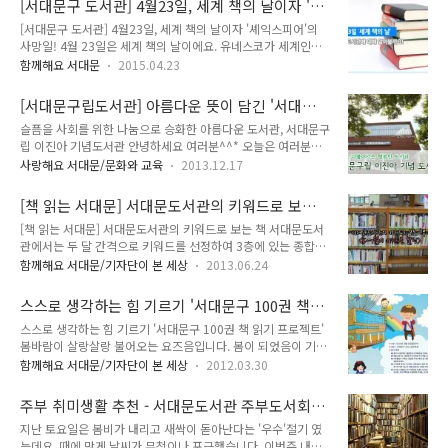
[서대문구 도서관] 4월23일, 세계 책의 날이자 '셰
건분소 1층 천연동하늘샘도서관 4월 28일 도서관 데이로 동우
아픔..
익스피어'의 사망일!
[서대문구 도서관] 4월23일, 세계 책의 날이자 '셰익스피어'의
어린이 집 유아들이 찾아와 책도 보고 명예사서 선생과 함께 놀
사망일! 4월 23일은 세계 책의 날이에요. 유네스코가 세계인의
이도 하는 날이에요. ▲도서관 데이 견학 온 동우 어린이 집 아이
독서 증진을 위해 정한 날로 정식 명칭은 '세계 책과 저작권의
들 도서관 바닥에 사방치기 놀이는 책을 읽으려 왔던 아이들에게
함께해요 서대문
2015.04.23
날'인데요. 4월 23일로 선정된 이유는 스페인의 카탈루냐 지방
도서관이 꼭 책만 봐야 하는 고정관념을 깨트린 것이지요. ▲ 아
에서는 4월 23일을 책을 사는 사람에게 꽃을 선물하는 '세인트
이들과 함께 하는 놀이 5월 2일에는 금화어린 집 영아반 아이들
[서대문구립도서관] 아름다운 뜻이 담긴 '서대문
조지' 축일로 기린다고 하네요. 책을 사는 사람에게 꽃을 선물하
이 선생님과 함께 산책하는 길에 도서..
구립 이진아 기념도서관' 방문해보아요^^*
슬픔을 사회를 위한 나눔으로 승화한 아름다운 도서관, 서대문구
는 날, 참 멋진거 같아요! 의 저자 '세르반테스'와 세계적인 문호
립 이진아 기념도서관 안녕하세요 여러분^^* 오늘은 여러분들
'셰익스피어'의 사망일이기도 하고요. 여러가지로 의미가 있는 4
에게 서대문구의 도서관을 소개해드리려고 해요! 그 곳은 바로
월 23일 이네요. 이렇게 의미있는 '세계 책의 날'을 맞아 지기와
사랑해요 서대문/문화와 교육
2013.12.17
'이진아 기념도서관'입니다! 이진아 기념도서관은 서대문구 독
함께 서대문구 도서관에 대해 알아봐요! "100권 책읽기", "북페
립문공원 뒤편에 위치해 있답니다. 설립일은 2005년 9월 15일
스티벌" 등 서대문도 책과 많은 인연을 맺고 있답니다. 이진아기
[책 읽는 서대문] 서대문도서관의 키워드로 보는
인데요. 왜 도서관 이름이 이진아인지, 이진아는 어떤 분인지 궁
념..
책 <6~7월의 키워드는 힐링>
[책 읽는 서대문] 서대문도서관의 키워드로 보는 책 서대문도서
금하실텐데요. 함께 서대문구립 이진아 기념도서관의 숨겨진 이
관에서는 두 달 간격으로 키워드를 선정하여 3층에 있는 종합자
야기와 도서관에 대해 함께 알아보시죠! 왜? 이진아기념도서관
료실에서 이라는 코너를 운영하고 있습니다. 오늘은 서대문도서
인가요? 서대문구립이진아기념도서관은 딸을 잃은 한 가족이 평
함께해요 서대문/기자단이 본 세상
2013.06.24
관에서 운영 중인 6-7월의 을 소개해 드릴게요. 6월 1일부터 7
소에 책을 좋아했던 딸을 위해 낸 건립 기금으로 지어진 도서관
월 31일까지, 선정 키워드는 6월 1일부터 7월 31일까지 선정된
이에요. 가족들이 너무나 사랑했던 딸의 이름이 이진아였답니다.
스스로 생각하는 힘 기르기 '서대문구 100권 책
키워드는 바로 입니다. 요즘에 '힐링'이라는 말, 많이 들어보셨지
그녀는 1980년 9월 15일 생으로 2003..
읽기 프로젝트'
스스로 생각하는 힘 기르기 '서대문구 100권 책 읽기 프로젝트'
요? 방송가에서도 힐링을 주제로 한 프로그램들이 많이 생겨나
봄바람이 살랑살랑 불어오는 요즈음입니다. 봄이 되었음이 기쁘
고, 서점가에서도 힐링이 열풍이라고 합니다. 이는 다시 생각해
기도 하면서, 봄이 어느 계절보다 짧다는 것을 알기에 벌써부터
보면 몸과 마음에 치유가 필요한 분들이 많다는 뜻이겠지요. 를
함께해요 서대문/기자단이 본 세상
2012.03.30
아쉬운 마음이 들지요. 봄에 무엇을 계획하고, 또 실천하고 계신
사전에서 찾아보면 '치료하여 병을 낫게 함'이라는 의미라는 것
가요? 포근한 봄날에 야외활동을 하는 것도 좋지만 때로는 차분
을 알 수 있습니다. 바쁜 현대 사회에서 사람들은 쉽게 지치기도
주부 취미생활 추천 - 서대문도서관 주부도서회
히 책을 읽는 것도 좋다는 생각을 해 봅니다. 야외활동과 독서를
하고, 사람들 간의 관계..
'글사랑'
지난 토요일은 봄비가 내리고 새싹이 돋아난다는 '우수'절기 였
함께 하면 더 좋겠지요? ^^ 그 방법이 여기에 있습니다. 특히 초
는데요. 때에 맞게 날씨가 무척이나 포근했습니다. 이번주 내내
등학생 자녀를 두신 부모님들에게 반가운 소식이 아닐 수 없지