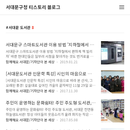
서대문구청 티스토리 블로그
서대문 도서관
8
서대문구 스마트도서관 이용 방법 '지하철에서 편
하게 책 빌리자'
서대문구 스마트도서관 이용 방법 '지하철에서 편하게 책 빌리
자' 바쁜 현대인들은 일부러 서점을 찾아가는 것도 번거로울 때
가 많습니다. 이렇게 바쁜 현대인들을 위해 서울지하철 2호선 아
함께해요 서대문/기자단이 본 세상
2019.01.21
현역과 3호선 홍제역에 '스마트 도서관'이 오픈했습니다. 스마트
도서관은 1년 365일 지하철 운행시간 내내 지하철역사에서 책
[서대문도서관 인문학 특강] 시인의 마음으로 바
을 무료로 빌리고 반납할 수 있는 도서관입니다. 지난 1월 8일,
라 본 산사, 그 오래된 풍경!
[서대문도서관 인문학 특강] 시인의 마음으로 바라 본 산사, 그
아현역에서 개관식이 개최된 이후 본격적인 운영에 들어갔습니
오래된 풍경! 깊을대로 깊어진 가을의 끝자락인 11월 29일 오후
다. 그럼 지금부터 지하철역 스마트도서관 이용 방법에 대해 알
7시부터 9시까지 서대문도서관 2층 세미나실에서 "2017 도서
아보도록 하겠습니다. 우선, 스마트도서관을 이용하려면 회원증
함께해요 서대문/기자단이 본 세상
2017.11.30
관대학 책으로 통하고 소리로 통하다. 5차 특강"이 열렸습니다.
이 필요합니다. 서대문구립도서관에 가서 도서회원증을 발급받
"시인의 마음으로 바라 본 산사, 그 오래된 풍경"이라는 포스터
으면 되는데요. 저는 서대문구 홍은도담도서관에 가서 발급받았
주민이 운영하는 문화쉼터! 주민 주도형 도서관,
문구처럼 강의를 듣는 동안 어디선가 고즈넉한 산사의 늦가을 바
습니다. 홍제역에서 서대문11번 마을버스를 타고..
서대문 천연동하늘샘도서관!
주민이 운영하는 문화쉼터! 주민 주도형 도서관, 서대문 천연동
람소리가 들려오는 듯 했습니다. 이번 강의는 의 작가인 이산하
하늘샘도서관! 항상 아이들의 웃음소리가 울려 퍼지는 작은 도
시인의 특강이었어요. 지난 4월, TONG을 통해 를 소개해 드린
서관이 있어요. 바로 천연동 영천시장 뒤에 천연동하늘샘도서관
적이 있지요. '피었으므로, 진다' ◀ (바로가기 클릭) 이산하 시인
함께해요 서대문/기자단이 본 세상
2017.05.08
이지요. 하늘처럼 푸르고 넓은 지식과 샘처럼 무한한 지혜가 샘
은 1987년 '제주 4·3사건'의 진실을 폭로하는 장편서사시 '한라
솟는 천연동작은도서관에 Tong지기가 찾아갔어요. ▲ 천연 보
산'을 발표해 국가보안법 위반으로 구속되었기도 했던, 시대의