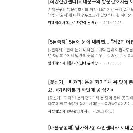
[희망건강센터]서대문구의 방문간호사를 
역 주민, 명지대학교 학생, 관내 초·중·고등학생과 
에 참여해 남가좌2동 골목길 담장에 아이들에게 친근
서대문구의 방문간호사를 아시나요? 지난 구정 업무
목길로 재탄생 하였습니다. 크리스마스 느낌 제대로!!
'방문간호사'에 대한 업무보고가 있었습니다. 서대문
로 탄생..
고 있는 방문간호사 운영에 대한 전반적인 내용을 들
함께해요 서대문/기자단이 본 세상
2014.02.25
얼마 전 천연동 주민센터를 방문했을 때 방문간호사 
터라 관심을 갖게 되었습니다. 보건소에 가야 받을 
민센터에서 받을 수 있다는 '방문간호사'에 대해 TO
[5월축제] 5월에 눈이 내리면... "제2회 
2동 주민센터를 방문해서 알아보았습니다. ^^ 천연
사를 만났습니다. 주민센터에서도 가장 바쁘게, 가장
[5월축제] 5월에 눈이 내리면... 개막 안내 이팝나무
있다는 동주민센터 직원의 칭찬에 손사래를 치며 아
년 5월 초순에서 말경에 꽃을 피우는 수종입니다. 풍
빽한 일정이 적힌 달력을..
송이송이 내리는 눈과 같아서 5월에 눈이 온다는 느낌
함께해요 서대문/기자단이 본 세상
2013.05.09
리는 것 같은 거리의 풍경이 상상만 해도 아름답습니다.
리에서 펼쳐지는 입체적인 축제 수많은 이팝나무를 마
다고 해서 여러분께 소식 알려 드립니다. 바로 인데요
[꽃심기] "퍼져라! 봄의 향기" 새 봄 맞이 
는 5월 11일 토요일 낮 12시부터 저녁 7시까지, 
요. <거리화분과 화단에 꽃 심기>
여 동 주민센터 앞 400여 미터 거리에서 제2회 이팝
가좌2동은 지난 2005년도에 동주민센터 앞으로 가로지
[꽃심기] "퍼져라! 봄의 향기" 새 봄 맞이 동네 곳곳 
화분에 예쁜 꽃(花) 심기! 서대문구 북가좌2동에서는 
민자치위원회, 자율방재단 등 직능단체회원과 가게주인
사랑해요 서대문/환경과 자연
2013.04.10
거리화분과 화단에 꽃 심기를 전개하여 오가는 주민
답니다. TONG과 함께 자세히 알아볼까요? 이날 작업
증산2교, 북가좌소방서 앞 화단, 은가공원 등 관내 
[마을공동체] 남가좌2동 주민센터와 서대
놓인 대형화분 100여개 분량으로 봄의 향기를 마음껏 