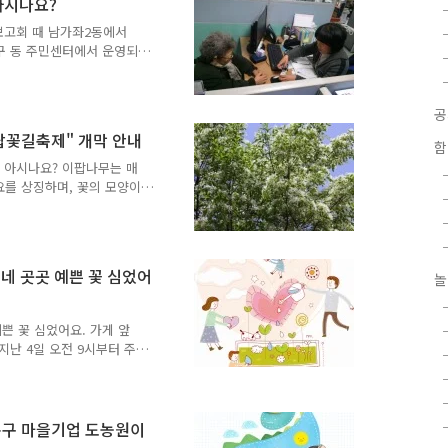
아시나요?
학부모님 등이 함께 자원봉사
한 벽화를 그려 깨끗한 골
보고회 때 남가좌2동에서
 고사리 같은 아이의 손길
구 동 주민센터에서 운영되
을 수 있었던 시간이었지요.
박향숙님을 만난 적이 있던
수 있었던 복지서비스를 동주
NG이 직접 천연동과 남가좌
이팝꽃길축제" 개막 안내
동 주민센터 박향숙 방문간호
함
 열심히 열정을 갖고 일하고
를 아시나요? 이팝나무는 매
니라고 하시지만 그녀의 빽
요를 상징하며, 꽃의 모양이
을 주지요. 5월에 눈이 내
 400여 미터 이팝나무 거
음껏 볼 수 있는 축제가 있
. 서대문구 북가좌2동은 오
동네 곳곳 예쁜 꽃 심었어
놀
불광천변 야외공연장을 비롯하
꽃길 축제를 개최합니다. 북
르는 GS25에서 해..
예쁜 꽃 심었어요. 가게 앞
지난 4일 오전 9시부터 주
 등 100여명이 함께 모여
들의 마음을 훈훈하게 하였
량은 1차로 해담는 다리,
주요 지점과 간선도로 곳곳에
문구 마을기업 도농원이
발산하는 비올라, 펜지, 데