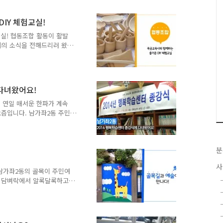
 한 곳이 있어서 찾아 갔
고 전단지와 쓰레기로 몸살을
IY 체험교실!
경거리도 생기게 되었답니
데요. 남가좌2동에 30년
교실! 협동조합 활동이 활발
 생각이 민화의 거리로 바꿔
d)의 소식을 전해드리러 왔답
 주민센터에서 "전문목공교육
내용으로 이루어 지는지 함께
 체험교실 일 시 : 2015
 12:00 대 상 : DIY에 관심 있
 다녀왔어요!
람터 (서대문구 증가로10길
) 수강인원 : 선착순 10명 (5
! 연일 매서운 한파가 계속
요즘입니다. 남가좌2동 주민
뜨거운 수강생들과 프로그램
 평생교육 활성화지원사업인
는? 교육부 행복학습센터 운영
분
자치구가 선정되었습니다. 금
부 지원금으로 행복학습센터를
사
 평생학습관을 중심으로 행
 남가좌2동의 골목이 주민여
 왔습니다. 총 12개의 강
한 담벼락에서 알록달록하고
게 아기자기하고 알록달록하
들지 않나요? 이 벽화는 서대
을공동체 사업으로 지원하고
난 11월 7일부터 3일간 지