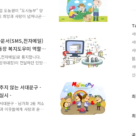
기애해한 분위기 속에서 지나
가 얼굴도 모르던 주민..
업 도농원이 "도시농부" 양
의 희망과 사랑이 넘쳐나곤
을 위한 교육프로그램을 운
T
육기간 : 2013년 4월 5일
시 실습은 밭에서 주로 휴일 오
서
 강의실 - 강사진 : 도시농업
문서(SMS,전자메일)
서
은퇴자와 은퇴예정 주민, 전업
 통장 복지도우미 역할
서
 함께 작목반 하실 분 - 수
,전자메일)로 통지합니다.
블
방위대장)이 전달하던 민방
서
기우편으로 통지합니다. (민
련 통지서를 전달하기 위해
신
을 받고 통지서를 전달하기
자장치로 시건되어 있어 만
추지 않는 서대문구 -
어려움을 겪던 것을 전자문
실시 -
최
최
일이 없도록 하고 통장 업
근
도록 하고자 합니다. [ 참
서대문구 - 남가좌 2동 저소
글
층과 이웃들에게 사랑과 온정
과
서대문구의 복지 사업을 서대
최
인
가는 요즈음은 이러한 복지
기
니다. 오늘은 남가좌 2동의
다. ^^ 서울형 사회적 기
글
공