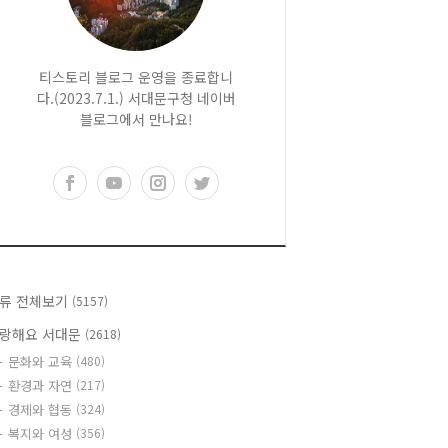
티스토리 블로그 운영을 종료합니
다.(2023.7.1.) 서대문구청 네이버
블로그에서 만나요!
류 전체보기
(5157)
랑해요 서대문
(2618)
문화와 교육
(480)
환경과 자연
(217)
경제와 협동
(324)
복지와 여성
(356)