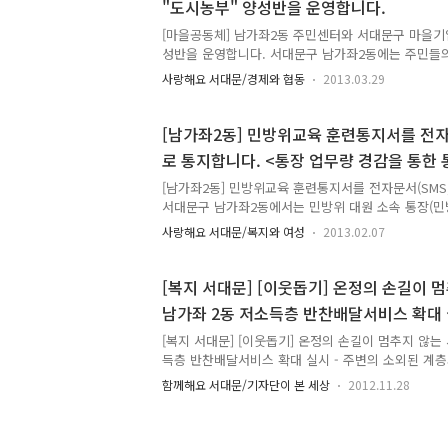
"도시농부" 양성반을 운영합니다.
이지, 크리산세업 등 총 3,500본을 심었습니다. 화
가던 주민들도 동참하여 아름다운 동네가꾸기 꽃 심기
[마을공동체] 남가좌2동 주민센터와 서대문구 마을기
성반을 운영합니다. 서대문구 남가좌2동에는 주민들
합니다. 남가좌2동 주민센터에서는 "도시농부" 양성
사랑해요 서대문/경제와 협동
2013.03.29
영합니다. TONG과 함께 자세히 한번 알아볼까요? - 교
~ 5월 12일 (총 5강) -> 매주 금요일 오후 2시~4
전 10시~12시 - 교육장소 : 남가좌2동 주민센터 5층
[남가좌2동] 민방위교육 훈련통지서를 전자
관련 종사자 - 교육대상 : 농사에 관심 있는 주민, 
로 통지합니다. <통장 업무량 경감을 통한
농 하실 분, 주말 농부하실 분, 귀농하실 분, 도농원과
집중>
강인원 : 30명 내외 - 참가비 : 수강료(5만원..
[남가좌2동] 민방위교육 훈련통지서를 전자문서(SMS
서대문구 남가좌2동에서는 민방위 대원 소속 통장(민
위교육 훈련 통지서를 전자문서(SMS,전자메일)와 등
사랑해요 서대문/복지와 여성
2013.02.07
방위 교육훈련관련 문자통지) 그 동안 민방위교육 훈
서 통장이 민방위 대원 또는 직계가족에게 수령 서명
위해 수차례 방문하여도 사람이 없거나 출입구가 전
[복지 서대문] [이웃돕기] 온정의 손길이 멈
나지 못하여 많은 시간을 소모하고 전달하지 못하는 
남가좌 2동 저소득층 반찬배달서비스 확대 
서 등으로 통지하여 안내를 못 받아 훈련에 불참하는 
무를 경감하여 “통장 복지도우미” 역할에 집중할 수 있
[복지 서대문] [이웃돕기] 온정의 손길이 멈추지 않는 
고 자료 ] ◎ 민방위..
득층 반찬배달서비스 확대 실시 - 주변의 소외된 계
의 손길이 가장 필요한 때는 바로 연말연시입니다. 
함께해요 서대문/기자단이 본 세상
2012.11.28
문TONG을 통해서 자주 전해 드리지만, 겨울이 깊어
사업을 전해 드리는 마음이 더욱 따뜻해져옴을 느낀답
저소득층 반찬배달 서비스 확대 실시 소식을 가져왔습니