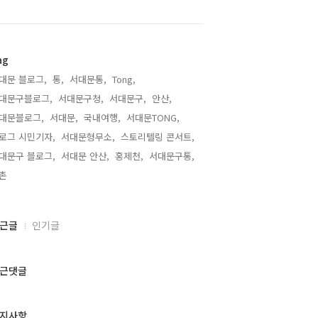
ag
대문 블로그,
통,
서대문통,
Tong,
대문구블로그,
서대문구청,
서대문구,
안산,
대문블로그,
서대문,
국내여행,
서대문TONG,
로그 시민기자,
서대문형무소,
스토리텔링 콘서트,
대문구 블로그,
서대문 안산,
홍제천,
서대문구통,
촌,
근글
인기글
근댓글
지사항