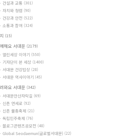
건설과 교통
(301)
자치와 청렴
(90)
건강과 안전
(522)
소통과 참여
(324)
공지
(15)
께해요 서대문
(2179)
열린세상 이야기
(550)
기자단이 본 세상
(1400)
서대문 건강밥상
(28)
서대문 역사이야기
(45)
러와요 서대문
(342)
서대문안산자락길
(69)
신촌 연세로
(92)
신촌 물총축제
(21)
독립민주축제
(76)
블로그콘텐츠공모전
(48)
Global Seodaemun(글로벌서대문)
(22)