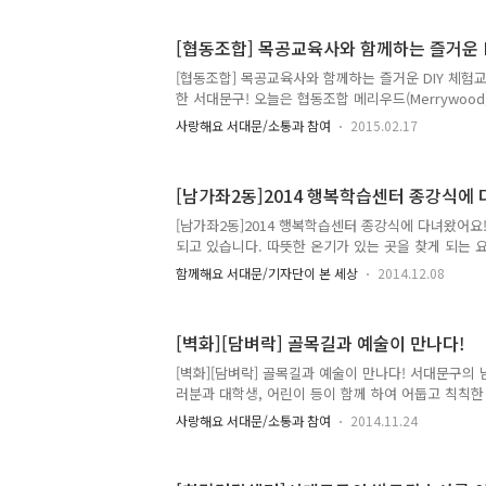
이나 지역 주민들이 함께 전봇대 거리를 활짝 피어나게
어요. ▲석류가 주렁주렁 달린 민화 담장 그동안 광
[협동조합] 목공교육사와 함께하는 즐거운 D
앓고 있었는데 민화를 그리면서 거리도 깨끗하고 구
다. 이렇게 되기까지는 한 사람의 아이디어가 중요했는
[협동조합] 목공교육사와 함께하는 즐거운 DIY 체험
이상 살다가 연희동으로 이사를 간 강석순(46세)씨의
한 서대문구! 오늘은 협동조합 메리우드(Merrywoo
놓게 되었답..
니다!! ^^ 3월부터 5월 매주 목요일마다 남가좌2동
사랑해요 서대문/소통과 참여
2015.02.17
사와 함께하는 DIY 체험교실"을 운영합니다! 어떤 
알아볼까요??^^ 전문목공교육사와 함께하는 즐거운 DIY
년 3월 ~ 5월 개 강 : 2015년 3월 5일 목요일 10:00 ~
[남가좌2동]2014 행복학습센터 종강식에
는 성인 누구나 장 소 : 남가좌2동주민센터 지하 꿈자
28) 수 강 료 : 3개월 간 12회 75,000원 재료비 별도
[남가좌2동]2014 행복학습센터 종강식에 다녀왔어요
명 미만 시 폐강..
되고 있습니다. 따뜻한 온기가 있는 곳을 찾게 되는 
센터 내 행복학습센터에서는 배움에 대한 열정으로 
함께해요 서대문/기자단이 본 세상
2014.12.08
관계자들이 모여 특별한 종강식을 가졌습니다. 지역
에 이 함께 했습니다^^ 2014 교육부 행복학습센터
도시로 선정된 전국 60개 도시 중에서 서울은 5개 
[벽화][담벼락] 골목길과 예술이 만나다!
천고, 송파구, 영등포구, 은평구, 서대문구는 교육
운영하게 되었습니다. 서대문구는 거점센터 서대문구
[벽화][담벼락] 골목길과 예술이 만나다! 서대문구의
복학습센터R, 행복학습센터M, 행복학습센터W를 운영해
러분과 대학생, 어린이 등이 함께 하여 어둡고 칙칙
좌에 256명의..
깨끗한 느낌의 골목길로 탄생하였어요~!! 바로 이렇
사랑해요 서대문/소통과 참여
2014.11.24
게 바뀌었는데요~ ^_^ 한층 더 밝고 귀여운 느낌이 
문구의 2014년 1% 주민참여예산제로 선정되어 마
있는 '골목길과 예술이 만나다' 사업의 활동 입니다. 지