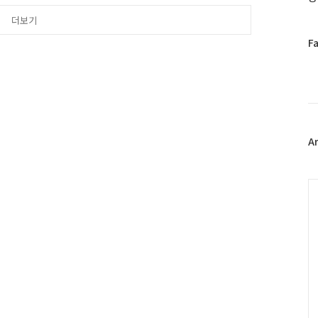
문구 복지허브 시범동인 남
 35가구에게 밑반찬을 나누
더보기
 기업인 에서 지원하고 대상
페
F
이
스
북
트
위
터
플
A
러
그
인
C