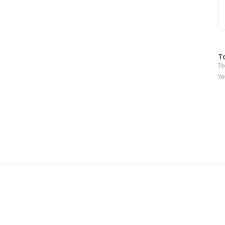
방
T
To
문
자
Ye
수