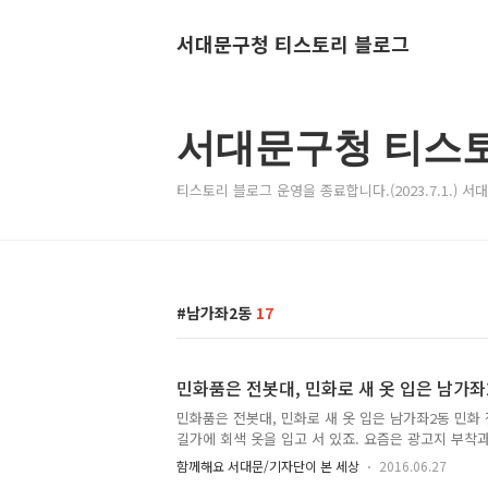
서대문구청 티스토리 블로그
서대문구청 티스
티스토리 블로그 운영을 종료합니다.(2023.7.1.) 
남가좌2동
17
민화품은 전봇대, 민화로 새 옷 입은 남가좌
민화품은 전봇대, 민화로 새 옷 입은 남가좌2동 민화 
길가에 회색 옷을 입고 서 있죠. 요즘은 광고지 부착
는 곳이 많아서 미관을 어둡게 하고 있어요. 이런 고
함께해요 서대문/기자단이 본 세상
2016.06.27
있다고 합니다. 바로 남가좌2동 주민자치위원회와 한