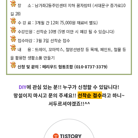
장 소 : 남가좌2동주민센터 지하 꿈자람터 (서대문구 증가로10
길 28)
수 강 료 : 3개월 간 12회 75,000원 재료비 별도)
수강인원 : 선착순 10명 (5명 미만 시 폐강 될 수 있습니다)
접수마감 : 3월 3일 선착순 접수
내 용 : 트레이, 꼬마박스, 철망선반장 등 목재, 페인트, 철물 등
을 활용한 생활소품 만들기
신청 및 문의 : 메리우드 협동조합 (010-8737-3379)
DIY
에 관심 있는 분!!
누구
가 신청할 수 있답니다!
망설이지 마시고 문의 주세요!!
선착순 접수
라고 하니~
서두
르셔야
겠죠!!^^