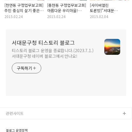
[천연동 구정업무보고회]
[충현동 구정업무보고회]
[사이버열린
주민 중심의 살기 좋은
아름다운 우리마을!
토론방]"서대문
마을이야기!
사랑, 희망 이야기!
건강프로젝트" 함께
2015.02.24
2015.02.24
2015.02.04
의견을 나누어 볼까요?
서대문구청 티스토리 블로그
티스토리 블로그 운영을 종료합니다.(2023.7.1.)
서대문구청 네이버 블로그에서 만나요!
구독하기
관련사이트
블로그 운영정책