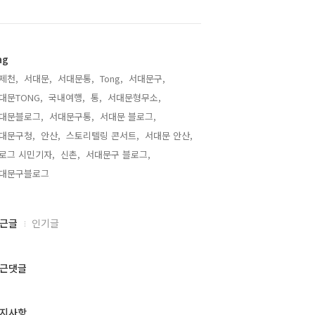
ag
제천,
서대문,
서대문통,
Tong,
서대문구,
대문TONG,
국내여행,
통,
서대문형무소,
대문블로그,
서대문구통,
서대문 블로그,
대문구청,
안산,
스토리텔링 콘서트,
서대문 안산,
로그 시민기자,
신촌,
서대문구 블로그,
대문구블로그,
근글
인기글
근댓글
지사항