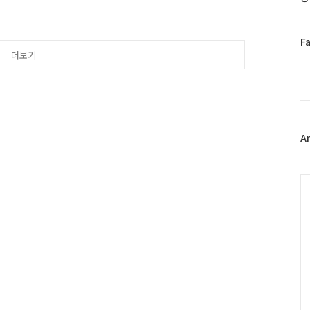
. 최근 대형마트,
등 대형유통업체의 증가로 어려움
터 10월 1일(월)까지 전통시
특히 매일 주정차가 허용되
페
F
4일(월)부터 종로구 통인시
이
더보기
2개가 된다고 합니다. ..
스
북
트
위
터
플
A
러
그
인
C