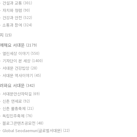
건설과 교통
(301)
자치와 청렴
(90)
건강과 안전
(522)
소통과 참여
(324)
공지
(15)
께해요 서대문
(2179)
열린세상 이야기
(550)
기자단이 본 세상
(1400)
서대문 건강밥상
(28)
서대문 역사이야기
(45)
러와요 서대문
(342)
서대문안산자락길
(69)
신촌 연세로
(92)
신촌 물총축제
(21)
독립민주축제
(76)
블로그콘텐츠공모전
(48)
Global Seodaemun(글로벌서대문)
(22)