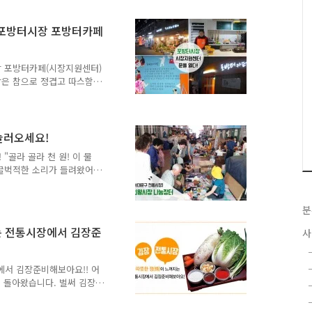
지고, 그곳에 다리가 14개
된 교량을 테마가 있는 교량
! 포방터시장 포방터카페
는 워킹그룹을 만들어 민과
환경 개선으로 포방교, 홍제
교량을 먼저 선택한 것도 함
장 포방터카페(시장지원센터)
장은 참으로 정겹고 따스함
린 적 있지요? 포방터시장은
요. 포방터시장에 전통시장
었다고 하여 다녀왔습니다.
 정보 제공, 주민 소통 공
놀러오세요!
었답니다. 여러분께 소개해
골라 골라 천 원! 이 물
터 진행하고 있는 "포방터시
시끌벅적한 소리가 들려왔어
 포방터시장 다시살림 프로
일날 주민들이 나와 나눔장터
들이 나와 봉사에 참여도 하
 봉사캠프장은 2011년부터
분
가 있는 물건을 고르네요.
지는 전통시장에서 김장준
사
메이드 제품을 판매 하러온
 요즘 아이들이 한 해 입
같아요. 새 물건도 있어서
에서 김장준비해보아요!! 어
 돌아왔습니다. 벌써 김장
있는데요. 서울시농수산식품
조사하여 발표하였습니다.