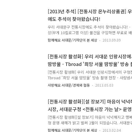
올해 서울시 김장 비용은 4인기준으로 유통업체는 평균
176,950원으로 나타났습니다. 이는 전통시장이 유
[2013년 추석] [전통시장 온누리상품권]
16%가 더 저렴하게 나타났는데요. 올해 김장 준비는
에도 추석이 찾아왔습니다!
대문구 전통시장에서 준비해보시면 어떨까요?^^ 서
작은 전통시장까지 많은 전통시장이 있는데요 대표
우리 서대문구 전통시장에도 추석이 찾아왔습니다! - 
는 인왕시장, 모래내시장,..
상(무게 10킬로그램 이상) 물건을 구입하면 무료로 
고 바람 또한 맑기 그지없는 계절입니다. 1년 중 가장
함께해요 서대문/기자단이 본 세상
2013.09.09
족 최대의 명절인 추석이 열흘 앞으로 다가왔습니다.
차례를 지내고 가족 친지와 함께 즐거운 시간을 함께 
고 서대문구 홍제동에 있는 재래시장인 인왕시장은 추
[전통시장 활성화] 우리 서대문 인왕시장
을까, 그 모습을 담아 보았습니다. 재래시장을 이용
땀방울 - Tbroad '희망 서울 땀방울' 방송 
이용하는 것보다 저렴한 가격으로 구입을 할 수 있지
주는 덤도 받을 수 있지요. 무엇보다 재래시장에서만 
[전통시장 활성화] 우리 서대문 인왕시장에서의 구청장
있어 더욱 좋..
Tbroad '희망 서울 땀방울' 방송 촬영 현장 - 사람냄
이 넘치는 곳, 우리 전통시장입니다. 특히, 우리 서
사랑해요 서대문/경제와 협동
2013.05.03
화공간과 젊음이 있는 시장이고요, 배송센터 운영으로
해 주고 있습니다. 인왕시장에 키다리아저씨 문석진 
촬영이 있었습니다. Tbroad 케이블 방송의 은 천만
[전통시장 활성화][설 장보기] 마음이 넉
가지 직업을 가지고 잘 어울려 살고 있는 서울에 값진
시장, 서대문구청 <전통시장 가는 날> 운영
고 소통의 장을 만들고자 하는 프로그램입니다. :) 
과 행복을 더해준 그 방송촬영 현장 TONG과 함께 보실
[전통시장 활성화][설 장보기] 마음이 넉넉해지고 행
청 운영 새해가 밝고 벌써 2월이 되었습니다. 서대문
지요. 영천시장, 인왕시장, 모래네시장, 포방터 시장 
함께해요 서대문/기자단이 본 세상
2013.02.04