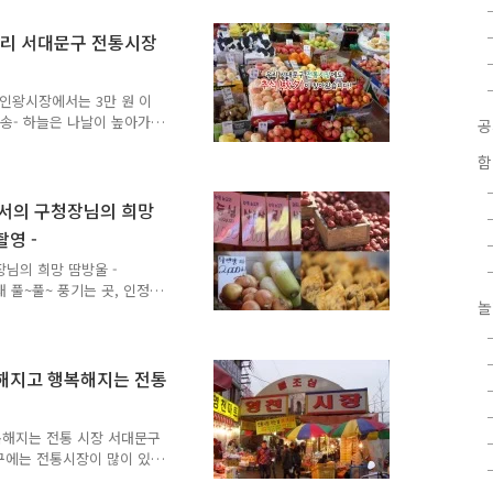
 210,390원 전통시장은
통업체보다 평균적으로 약
 우리 서대문구 전통시장
 따뜻한 정이 느껴지는 서
대문구에는 큰 전통시장부터
적인 서대문구의 전통시장에
인왕시장에서는 3만 원 이
배송- 하늘은 나날이 높아가
 지내기 좋은 시기지요. 민
함
 햇곡식과 햇과일로 정성껏
보낼 수 있는 추석을 앞두
석 준비를 어떻게 하고 있
에서의 구청장님의 희망
하여 장을 보면 대형마트를
촬영 -
요. 그리고 넉넉한 마음으로
느낄 수 있는 훈훈한 정이
님의 희망 땀방울 -
새 풀~풀~ 풍기는 곳, 인정
놀
대문구 인왕시장은 새로운 문
 편리한 쇼핑 환경을 제공
서대문구청장님 등장! 방송
명 이상의 인구가 수천, 수만
넉해지고 행복해지는 전통
 땀방울을 통해 희망을 심
값진 땀방울을 흘리며 즐거움
까요? 5월 1일 오전 6시..
복해지는 전통 시장 서대문구
구에는 전통시장이 많이 있
등이 있는데 오늘은 영천 시