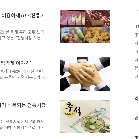
 업무를 마치고 재래시장을
게 이 분들을 만나게 된 것
경제 활성화를 위한 확대 운
을 이용하세요! <전통시
하고 있습니다. 서대문구청
 해 1월 1일부터 시행하고
T
대하였답니다. 매월 마지막
! 를 위해 우리 모두 노력
홍
하고 있는 "전통시장 가는
서
운영 방식을 개선하여 전통시
떤 노력을 해 왔을까요? -
서
: 서대문구청 5개국 및 보건소 -
서
마지막주 금요일 전통시장 가는
희망가게 이야기'
부하였습니다. 또한 장보기
블
기' 1960년 홍제천 주변
며, 575명이 참여해 주셨
서
로 등록된 서울 서북권의 대
찬류, 건어물류 등 다양한
데... 열악한 환경에 놓여있
형마트의 등장과 편리함을 추
최
최
지만 서대문 인왕시장이 새로
차가 허용되는 전통시장
근
야기"를 통이 들려드릴게요
글
서대문구는 인왕시장을 비타민
과
최
냐구요? 그것은 창조적인 역
용되는 전통시장에서 편리하게
인
만을 위해 전통시장으로 가시
기
시죠? 이런 어려움을 겪고
글
공