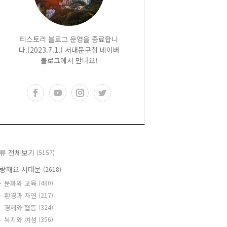
티스토리 블로그 운영을 종료합니
다.(2023.7.1.) 서대문구청 네이버
블로그에서 만나요!
류 전체보기
(5157)
랑해요 서대문
(2618)
문화와 교육
(480)
환경과 자연
(217)
경제와 협동
(324)
복지와 여성
(356)