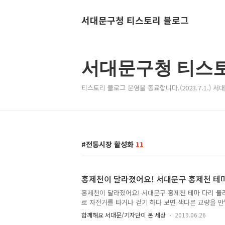
서대문구청 티스토리 블로그
서대문구청 티스
티스토리 블로그 운영을 종료합니다.(2023.7.1.) 
전통시장 활성화
11
홍제천이 달라졌어요! 서대문구 홍제천 테마
홍제천이 달라졌어요! 서대문구 홍제천 테마 다리 둘
로 자전거를 타거나 걷기 하다 보면 색다른 교량을 만
로 민과 관이 함께하는 협치 사업인 '홍제천 테마 다리
함께해요 서대문/기자단이 본 세상
2019.06.26
지요. ▲ 테마 다리로 꾸민 홍제3교 교랑 서대문구에