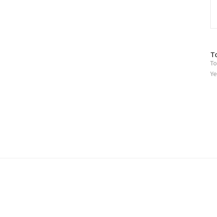
방
T
To
문
자
Ye
수