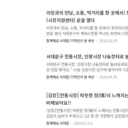
고 있는데, 서대문구의 젖줄인 홍제천은 약 7km 이어
있어요. 17년도 구민들의 의견을 반영해서 낡고 노후
이웃과의 만남, 소통, 먹거리를 한 곳에서
으로 변화를 시키고 있어요. 협치 경제 산업분과에서
(시장지원센터) 문을 열다
관, 전문가들이 모여 지속적으로 논의하면서 깨끗한 
3교, 연가교를 우선 개선하고 있는데요. 이곳 3개의 
이웃과의 만남, 소통, 먹거리를 한 곳에서! 포방터시
께 논..
문을 열다 서대문구의 재래시장중 하나인 포방터 시
이 느껴지는 시장입니다. 블로그를 통해서 소개해 드
함께해요 서대문/기자단이 본 세상
2016.12.19
규모는 작지만 곳곳의 주민들이 즐겨 찾는 시장이지
활성화를 위해 포방터 카페(시장지원센터)가 문을 열
포방터 카페는 시장 상인들의 회의와 교육, 다양한 시장
서대문구 전통시장, 인왕시장 나눔장터로 
간, 동아리 모임 제공 등 복합 문화공간으로 조성되
서대문구 전통시장, 인왕시장 나눔장터로 놀러오세요! "
드릴게요. 포방터 카페는, 서대문구청이 지난 8월부
건 정말 좋아요." 19일 인왕시장 입구에 들어서자 
장 다시살림 프로젝트"의 일환으로 조성되었습니다.
요. 서대문구 전통 중 한곳인 인왕시장에서 정기 휴
젝트는 포방터시장을 ..
함께해요 서대문/기자단이 본 세상
2016.06.30
를 하고 있었어요. 첫째, 셋째 주에 주민들과 봉사자
고 직접 물건을 팔고 있답니다. 권오철(61세) 문화촌
나눔 장터를 했다고 합니다. ▲ 꼼꼼히 살피며 스토리
[김장][전통시장] 따뜻한 정(情)이 느껴
그럼 봉사자들과 참가자의 소감을 들어 볼까요? 핸드
비해보아요!!
주부는 "물건을 싸게 팔고 싸게 사니까 기분이 좋아요.
고 버리면 아까운데 이렇게 사고팔수 있어서 좋은 것 
[김장][전통시장] 따뜻한 정(情)이 느껴지는 전통시장
알뜰하..
김없이 날씨가 추워지고 1년 중 큰 가정행사 김장철이
을 끝낸 가정도 있고 이제 김장을 준비하는 가정도 
함께해요 서대문
2014.11.14
유통공사가 4인기준 기준으로 김장재료 구입비용을 