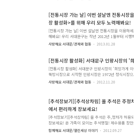
장을 찾았습니다. 시장을 한 바퀴 다 돌아볼 무렵에
방문한 서대문구청 직원 여러분들을 만났습니다. 어떻
인지, 오늘은 그 이야기를 해 보려 합니다. ^^ 지역
[전통시장 가는 날] 이번 설날엔 전통시장
영 서대문구청은 지역경제 활성화를 위하여 을 운영
장 활성화>를 위해 우리 모두 노력해봐요!
의 은 서대문구청의 각 국 및 보건소를 대상으로 지난
있는데요. 이를 구의회 및 주민센터 등 전부서로 확
[전통시장 가는 날] 이번 설날엔 전통시장을 이용하세요
주 금요일을..
해봐요! 우리 서대문구는 작년 2012년 1월부터 시행
날"을 구 의회 및 주민센터 등 전 부서로 확대하고 
사랑해요 서대문/경제와 협동
2013.01.28
장 활성화에 기여하고자 합니다. 지난 2012년에는 어
운영기간 : 2012년 1월 ~ 2012년 12월 - 참여부서 
대상시장 : 인왕, 영천, 포방터시장 - 내용 : 매월 
[전통시장 활성화] 서대문구 인왕시장의 '
날을 운영해 왔으며, 전통시장 상품권을 구매하여 배
[전통시장 활성화] 서대문구 인왕시장의 '희망가게 이야
행사 후 직원 단합(부서별) 간담회를 개최하기도 하였으
뚝방시장으로 시작한 인왕시장은 1972년 정식시장으
습니다. 올해 2013년도에는 이렇게 하겠습니다...
표적인 채소 도매시장으로, 신선한 채소와 생선류, 반
사랑해요 서대문/경제와 협동
2012.11.20
종류의 상품을 저렴하게 구매할 수 있는 곳이죠? 그런
는 인왕시장(전통시장)은 큰 벽에 부딪혔습니다. 대
구하는 현대인들의 발길을 끊어놓았습니다. ㅜㅜ 하
[추석장보기][추석상차림] 올 추석은 주정
운 변화를 이루어냈습니다. 인왕시장의 "희망가게 이
에서 편리하게 장보세요!
^^ 전통시장과 사회적기업의 동고동락(同苦同樂) 
C전략으로 그 벽을 무너뜨렸죠~! 비타민C전락이 뭐
[추석장보기][추석상차림] 올 추석은 주,정차가 허
발상의(Crea..
장보세요! 온 가족이 모이는 추석명절! 제수용품 장
는 분들 중 간혹 주차문제로 어려움을 겪는 분들 있으
함께해요 서대문/열린세상 이야기
2012.09.27