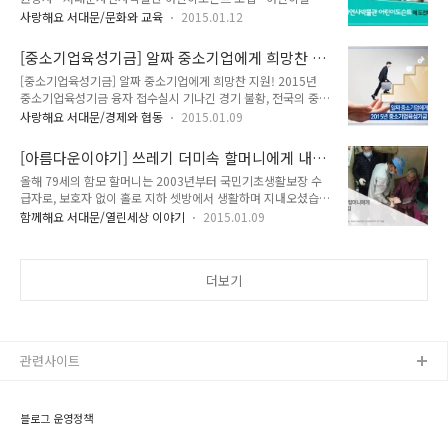
게, 어린이들을 위한, 어린이들에 의한 서대문자연사박물관에서
을까?" (1월3일) *수업 내용 : -구석기시대부터 삼국 시대까지
사랑해요 서대문/문화와 교육
2015.01.12
제8기 어린이도슨트를 모집합니다. 도슨트란? 박물관이나 미술
주요 먹을거리 알아보기. -신석기시대 이후 농경문화가 발달하
관등에서 관람객들에게 전시물을 설명하는 안내인이죠! 그럼 어
면서 밥과 반찬으로 구성된 우리 민족 고유의 식생활 문화가 나
[중소기업육성기금] 알짜 중소기업에게 희망찬 지
린이도슨트란? 어린이들이 서대문자연사박물관을 관람하는 어
타났다. -주..
원! 2015년 중소기업육성기금 융자 접수실시
[중소기업육성기금] 알짜 중소기업에게 희망찬 지원! 2015년
린이들에게 박물관 전시물을 설명하는 안내인이 되겠지요?! 어
중소기업육성기금 융자 접수실시 기나긴 경기 불황, 전국의 중소
려서부터 박물관을 방문하던 어린이들이 그동안 보아왔던 박물
기업 여러분 2014년 한 해동안 모두 수고하셨습니다. 2015년!
관의 모습을 동생들 눈높이에 맞추어 설명해 줄 수 있어서 색다
사랑해요 서대문/경제와 협동
2015.01.09
지기가 희망찬 소식을 전해드리고자 합니다. 서대문구에서 지역
른 체험과 봉사를 경험할 수 있는 좋은 기회랍니다!! 서대문자연
중소기업체를 대상으로 2015년도 중소기업육성기금 융자를 실
사박물관 8기 어린이도슨트(전시설명자원봉사자) 모집안내 모
[아름다운이야기] 쓰레기 더미속 할머니에게 내
시한다는 소식입니다! 총 지원 규모는 16억! 시설, 기술개발 및
집대상 : 인근 초등학생(4~6학년) 및 중학생 (2015학..
민 따뜻한 손길
올해 79세의 함모 할머니는 2003년부터 국민기초생활보장 수
운전 자금이 필요한 기업은 업체당 최고 2억원까지 지원받을 수
급자로, 보호자 없이 홀로 지하 셋방에서 생활하며 지내오셨습니
있습니다. 그럼 자세한 소식 한번 알아볼까요? 2015년도 중소
다. 평소 슬픈 기색을 보였지만 사람들이 자신의 집을 방문하는
기업육성기금 융자신청 접수 지원규모 : 총 16억원 - 시설, 기술
함께해요 서대문/열린세상 이야기
2015.01.09
것을 꺼려해 자세한 집안 형편은 그 누구도 알 수 없었지요. 그러
개발 및 운전자금이 필요한 기업은 업체당 최고 2억원까지 지원
던 중 홍제1동 박영갑 동장이 할머니 병문안을 하던 차에 할머니
금리 : 연3%(고정금리) - 1년 거치 후 4년간 균등분할 상환 신청
집안을 보게 되었습니다. 집 안에 들어선 박 동장은 매우 놀라운
대상 - 중..
더보기
광경을 보게 되었습니다. 까만 비닐봉지가 현관부터 발 디딜 틈
없이 쌓여있었던 것이었습니다. 박 동장은 이를 보자마자 놀라움
과 걱정이 앞섰습니다. 생각보다 너무 많은 쓰레기가 쌓여있었기
때문이지요. 이후 홍제1동 주민센터는 할머니 댁에 주 3회 가정
방문을 통해 집 안 청소와 병원치료를 꾸준하게 권했습니다. 그
관련사이트
리고, 마침내 8개월간의 ..
블로그 운영정책