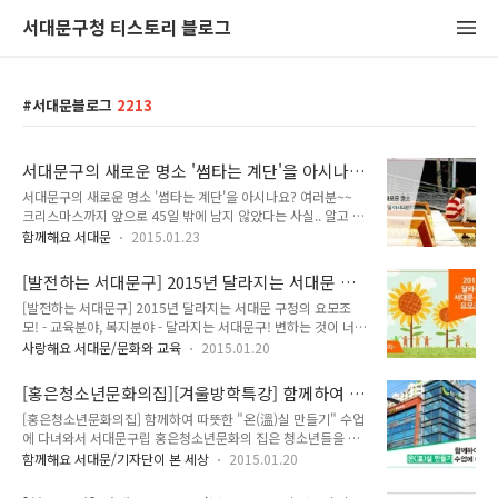
서대문구청 티스토리 블로그
서대문블로그
2213
서대문구의 새로운 명소 '썸타는 계단'을 아시나
요?
서대문구의 새로운 명소 '썸타는 계단'을 아시나요? 여러분~~
크리스마스까지 앞으로 45일 밖에 남지 않았다는 사실.. 알고 계
시나요? 솔로분들은 옆구리가 추운 계절이고 커플이신 분들은
함께해요 서대문
2015.01.23
조금 더 따뜻하게 보낼 수 있는 계절인데요. 솔로분들에겐 '썸'의
희망을! 커플 분들에게 '썸' 당시의 풋풋한 마음을 느낄 수 있는
[발전하는 서대문구] 2015년 달라지는 서대문 구
서대문구의 새로운 명소가 탄생하였습니다~!! 바로 서대문구 이
정의 요모조모! -교육, 복지-
[발전하는 서대문구] 2015년 달라지는 서대문 구정의 요모조
대역앞 대현공원의 '썸타는 계단' 입니다. 이대역 '썸타는 계단'
모! - 교육분야, 복지분야 - 달라지는 서대문구! 변하는 것이 너무
자투리 공간에 활력을 불어 넣는 프로젝트로 생긴 공간입니다.
많아서 한번에 다 담을 수 없다는게 행복하답니다!!(헉헉!!) 나눔
도심 속 버려진 공간에 20대의 활력 에너지를 담고 시민들의 내
사랑해요 서대문/문화와 교육
2015.01.20
과 행복이 있는 서대문구에서 이번에는 어떤 분야가 달라지는지
일을 키우는 에너지로 바꾼다는 취지의 캠페인을 통해 만들어진
알아볼까요? 너무 많이 달라져서 서대문구인 듯, 서대문구 아닌,
공간입니다. 공모 및 설문을 통해 '2014년 난 이럴 때 썰렜썸'
[홍은청소년문화의집][겨울방학특강] 함께하여 따
서대문구 같은 서대문구!! | 교육분야 안산 청소년 모험의 숲 조
남/녀 Best..
뜻한 '온(溫)실 만들기'수업에 다녀와서
[홍은청소년문화의집] 함께하여 따뜻한 "온(溫)실 만들기" 수업
성 청소년들에게 자연과 친화하며 심신을 단련할 수 있는 공간
에 다녀와서 서대문구립 홍은청소년문화의 집은 청소년들을 위
제공 위 치 : 연희동 산2-15일대(안산도시자연공원 , 연세대 뒤
한 체험과 서비스를 제공하고 있습니다. 청소년 참여활동, 지역
쪽) 규 모 : 15,000㎡ 내 용 : 모험체험공간,(짚라인, 구름다리
함께해요 서대문/기자단이 본 세상
2015.01.20
특화사업, 교육과 문화사업 등 우수한 청소년 활동 프로그램을
등), 모임공간, 산책공간 등 조성 유아 숲 체험장, 잔디마당 운영
개발, 보급하여 청소년 활동 활성화에 기여하고 있습니다. 얼마
어린이들의 자연학습공간인 유아 숲 체험장 및 어린이 잔디마..