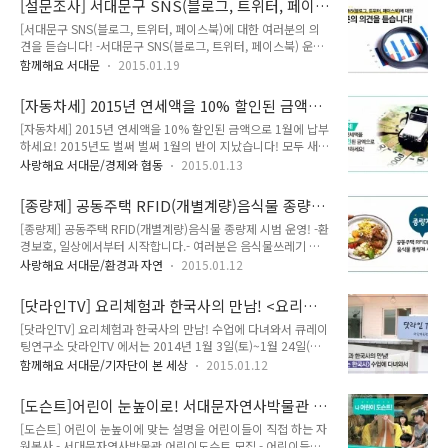
[설문조사] 서대문구 SNS(블로그, 트위터, 페이
전 홍은청소년문화의 집에서 기쁜 소식이 들려왔습니다. 2014
스북)에 대한 여러분의 의견을 듣습니다!
[서대문구 SNS(블로그, 트위터, 페이스북)에 대한 여러분의 의
서울시립청소년 활동진흥센터에서 청소년자원봉사활동 '우
견을 듣습니다! -서대문구 SNS(블로그, 트위터, 페이스북) 운영
수'터전으로 선정되었고, 2014 청소년 프로그램 공모사업에서
에 관한 온라인 설문조사- 여러분의 목소리를 듣고 함께하는 서
'마을을 탐하다! '가 최우수 프로그램으로 선정되어 여성가족부
함께해요 서대문
2015.01.19
대문을 만들기 위한 열린채널 서대문구 누리소통망(SNS)!! 항상
장관상을 수상했습니다. 뜻깊은 상을 받은 홍은청소년문화의 집
노력하고 고민하는 지기!! 알고계시죠??^^ 여러분에게 더 가까
에서 따뜻한 프로그램이 진행됐습니다. 목도리 뜨기 봉사활동으
[자동차세] 2015년 연세액을 10% 할인된 금액으
이 가고자 설문조사를 실시합니다! 여러분의 많은 참여가 지기
로 한땀, 한땀 엮어 이웃과 행복을 나누는 프로그램..
로 1월에 납부하세요!
[자동차세] 2015년 연세액을 10% 할인된 금액으로 1월에 납부
를 힘내게 해준다는 사실 잊지 마세요!! 많은 참여 부탁드립니
하세요! 2015년도 벌써 벌써 1월의 반이 지났습니다! 모두 새해
다!!! 설문조사 기간은 1월 30일까지! 2주동안 많은 참여를 바라
계획대로 잘 지내시고 계신가요?^^ 자동차를 보유하고 계신 분
는 마음입니다! 로드 중...
사랑해요 서대문/경제와 협동
2015.01.13
은 매년 자동차 연세액을 1기, 2기로 나눠서 6월, 12월에 내는
데, 1월에 연납을 하면 10%할인을 받아왔지만 올해부터 이 자
[종량제] 공동주택 RFID(개별계량)음식물 종량제
동차세 연납 할인을 5%로 축소하고 2016년부터는 자동차세 연
시범 운영!
[종량제] 공동주택 RFID(개별계량)음식물 종량제 시범 운영! -환
납 할인을 폐지한다는 발표가 나왔습니다! 하지만, 아직 법안이
경보호, 일상에서부터 시작합니다.- 여러분은 음식물쓰레기 종
통과되지 않아 지금 자동차세 연납을 신청하신 분들은 10%의
량제에 대해 많이 알고 계신가요? 과거에는 배출량에 관계없이
할인 혜택을 받을 수 있습니다. 언제 할인율이 떨어지고 바뀔지
사랑해요 서대문/환경과 자연
2015.01.12
동일요금을 부과하였던 정액제에서 버린 만큼 배출량에 따라 요
모르니 자동차세 연납을 생각하고 계신 분들은 서두르세요! 자
금을 부과하는 종량제로 음식물쓰레기 정책을 전환하고 있답니
동차세 연납(선납)이란? 매년 6월과 12월, 2회에 나누어 납부하
[닷라인TV] 요리체험과 한국사의 만남! <요리하
다~ 이러한 정책의 변화에는 음식물쓰레기 배출로 인한 직접적
도록 되어 있는..
는 한국사> 수업에 다녀와서
[닷라인TV] 요리체험과 한국사의 만남! 수업에 다녀와서 큐레이
인 비용부담을 느끼지 못하기 때문에 음식물쓰레기를 줄이고자
팅연구소 닷라인TV 에서는 2014년 1월 3일(토)~1월 24일(토)
하는 의지가 미흡하고, 과도한 음식물쓰레기 배출로 지구 온난화
매주 토요일 오후 2시 프로그램을 진행합니다. 의 저자 김정호
및 에너지 낭비가 초래되기 때문입니다. 음식물쓰레기 발생 후
함께해요 서대문/기자단이 본 세상
2015.01.12
작가가 진행하는 이번 프로그램은 선사시대, 삼국시대, 고려시
감량하는 사후처리에서 음식물쓰레기 자체의 발생을 억제하려
대, 조선시대, 일제강점기, 대한민국에 이르기까지 요리를 통해
는 목적이 있답니다! 이런 노력의 일환으로 서대문구에서는
[도슨트]어린이 눈높이로! 서대문자연사박물관 어
역사를 이해하는 체험 프로그램입니다. 지난 1월 10일(토) 두 번
2015년 1월부터 구 공동주택 일부를 대상으로 RFI..
린이도슨트에 도전해보세요!!
[도슨트] 어린이 눈높이에 맞는 설명을 어린이들이 직접 하는 자
째 시간에 이 다녀왔습니다^^ ‘요리하는 한국사’ 수업 편성 1교
원봉사 - 서대문자연사박물관 어린이도슨트 모집 - 어린이들에
시 (선사 시대~삼국 시대) "구석기 사냥꾼은 불행하다고 생각했