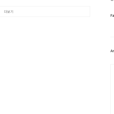
 자연, 감성이 어우러진 아
 역에서 사색의 향기 팀을 만
더보기
"에 대해 이야기 하며 ..
페
F
이
스
북
트
위
터
플
A
러
그
인
C