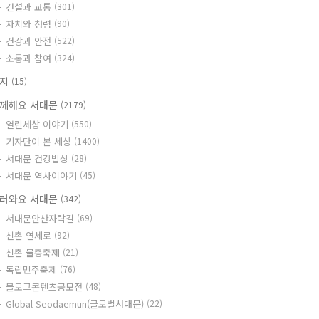
건설과 교통
(301)
자치와 청렴
(90)
건강과 안전
(522)
소통과 참여
(324)
공지
(15)
께해요 서대문
(2179)
열린세상 이야기
(550)
기자단이 본 세상
(1400)
서대문 건강밥상
(28)
서대문 역사이야기
(45)
러와요 서대문
(342)
서대문안산자락길
(69)
신촌 연세로
(92)
신촌 물총축제
(21)
독립민주축제
(76)
블로그콘텐츠공모전
(48)
Global Seodaemun(글로벌서대문)
(22)