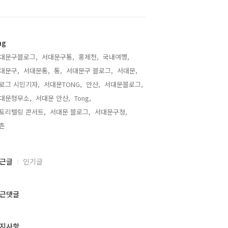
ag
대문구블로그,
서대문구통,
홍제천,
국내여행,
대문구,
서대문통,
통,
서대문구 블로그,
서대문,
로그 시민기자,
서대문TONG,
안산,
서대문블로그,
대문형무소,
서대문 안산,
Tong,
토리텔링 콘서트,
서대문 블로그,
서대문구청,
촌,
근글
인기글
근댓글
지사항