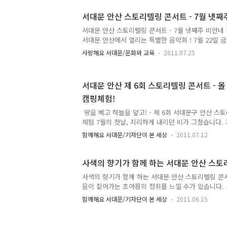
소역사관-서대문안산-무악정-메타세콰이어숲길-숲속공
분) 독립문 갑오개혁 이후 자주독립의 의지를 다짐하
서대문 안산 스토리텔링 콘서트 - 7월 넷째
오개혁(1894∼1896)은 내정개혁과 제도개혁을 추
서대문 안산 스토리텔링 콘서트 - 7월 넷째주 비안네
외국세력의 간섭으로 성공하지 못하였고, 나라의 자
서대문 안산에서 열리는 특별한 음악회 ! 7월 22일 
다. 이에 국민들은 민족의 독립과 자유를 위해서는 
회'를 주제로 홍은 3동 성당과 함께 하는 시간이었습니
다는 다짐으..
사랑해요 서대문/문화와 교육
2011.07.25
안네(라틴어: Sanctus Ioannes Maria Vianney, 1
4일) 또는 장 마리 비앙네(프랑스어: Jean─Marie V
회의 사제로서 전 세계 모든 본당 신부의 수호성인으로
서대문 안산 제 6회 스토리텔링 콘서트 - 올
당 신부’라고도 불린다. 시골 마을 아르스의 본당 신
캠핑체험!
목 활동으로 종교적 생활을 멀리하고 세속적 쾌락에 
간에 종교적 분위기가 넘치는 마을로 바..
땅을 베고 하늘을 덮고! - 제 6회 서대문구 안산 스
체험 7월의 첫날, 지리하게 내리던 비가 그쳤습니다. 
기되었던 제 6회 스토리텔링 콘서트가 열리는 서대문 
함께해요 서대문/기자단이 본 세상
2011.07.12
는 싱그러운 풀 냄새와 골짜기에서 흐르는 시냇물 소
고 하늘을 덮는 캠핑의 즐거움 이번 콘서트의 주제는 
스토리텔러 뮤지션 류재현, 강주원의 음악이 있는 캠
사색의 향기가 함께 하는 서대문 안산 스토
니다. 이번 콘서트는 "대한민국 오지 캠핑장 101"의
사색의 향기가 함께 하는 서대문 안산 스토리텔링 콘서
석진 구청장이 키다리 아저씨로 평범한 일상과 가족,
음이 짙어가는 초여름의 정취를 느낄 수가 있습니다.
형식으로 꾸며졌습니다. 먼저 캠핑하면 가장 먼저 떠오
주는 향기를 맡을 수가 있는데요, 그 향기를 따라 숲
함께해요 서대문/기자단이 본 세상
2011.06.15
이 나옵니다. 매주 금요일, 이곳에서 서대문과 사색의
텔링 콘서트가 열립니다. 지난 6월 3일과 6월 10일
요, 서대문 안산이 주는 자연의 감성을 느끼고, 뮤지