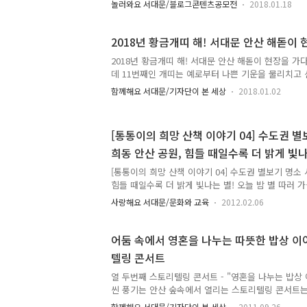
놀러와요 서대문/블로그콘텐츠공모전
2018.01.18
강증진에 많은 기여를 하고 있습니다. 많은 사람들이
변공원의 인공폭포와 음악분수 야간 조명으로 아름다
천을 따라 한강까지 연결되는 약 5.5km의 수변 운동
2018년 황금개띠 해! 서대문 안산 해돋이 
도와 자전거도로로 구분 조성되어 있어, 사시사철 많
2018년 황금개띠 해! 서대문 안산 해돋이 현장을 가다
해 이용하고 있습니다. 홍제천에는 사시사철 많은 물이
데 11번째인 개띠는 예로부터 나쁜 기운을 물리치고
리, 백로 등의 철새가 먹이활동을 하며 서식지로 삼
충직한 동물이지요. 2018년 올해는 60년 만에 한 
있습니다. 뿐만 아니라, ..
함께해요 서대문/기자단이 본 세상
2018.01.02
요. 서대문구는 지역 주민과 안산 해맞이 행사를 했는
새벽 일찍 나와서 순두부 나눠주는 자원봉사자도 있었
몸을 따뜻하게 녹이며 산행을 하면 추위도 싹 달아나지
[통통이의 희망 산책 이야기 04] 수도권 
는 자원봉사자 새벽 5시 반에 나와서 준비를 했다고 
희동 안산 공원, 힘들 때일수록 더 밝게 빛나
입니다. ▲ 어둠을 밝히는 등불 Tong 지기도 함께 
랑곳 없이 무술년(戊戌年) 새해가 솟아오르기만 간절히
가실래요?
[통통이의 희망 산책 이야기 04] 수도권 별보기 명소
힘들 때일수록 더 밝게 빛나는 별! 오늘 밤 별 따러 
봐? 밤하늘을 가득 수놓은 별, 반짝이는 별을 바라보
사랑해요 서대문/문화와 교육
2012.02.06
을 마주잡고 조그맣게 희망을 속삭이는 그런 밤. 누구
만은 아름답게 빛나고 있을 것입니다. 하지만 계속되는
문에 이제 서울하늘 아래서 반짝이는 별을 보는 건, 
어둠 속에서 영혼을 나누는 따뜻한 밥상 이
럼 어려운 일이 되었는데요, 그럼에도 불구하고 별에
텔링 콘서트
여러분들의 잠 못 드는 밤을 위해 오늘은 통통이가 
구 연희동 안산 공원을 소개해드리려고 합니다. 특별히
열 두번째 스토리텔링 콘서트 - "영혼을 나누는 밥상
는 한국..
씬 풍기는 안산 숲속에서 열리는 스토리텔링 콘서트
로 매번 다른 감동을 주고 있습니다. 9월 16일, 스
함께해요 서대문/기자단이 본 세상
2011.09.26