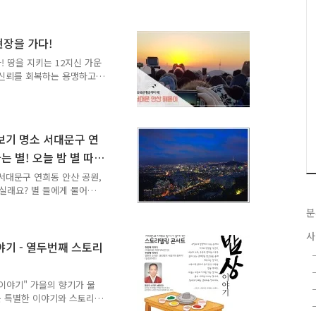
 휴식하고 즐기는 홍제천 수
움을 뽐내는 음악분수 홍제
로는 걷거나 조깅을 하는 보
현장을 가다!
은 사람들이 건강증진을 위
! 땅을 지키는 12지신 가운
 흐르고 있고 오리, 왜가
 신뢰를 회복하는 용맹하고
고 있어 볼거리를 제공하고
번 돌안오는 개띠 해라고 하네
데요. 해를 보러 가는 길에
어요. 순두부 한 그릇에 온
요. ▲ 순두부를 나눠 주
별보기 명소 서대문구 연
하네요. 정말로 고마운 분들
는 별! 오늘 밤 별 따러
해맞이 볼까요? 추위에도 아
 기다리고 있었어요. 첫..
 서대문구 연희동 안산 공원,
가실래요? 별 들에게 물어
며 연인과 혹은 가족들과 손
분
의 가슴에나 별에 대한 낭
 대기 오염과 빛 공해 때
사
그야말로 하늘의 별 따기처
야기 - 열두번째 스토리
 대한 낭만을 버리지 못한
수도권 별보기 명소인 서대문
 2월 18일부터 26일까지
 이야기" 가을의 향기가 물
는 특별한 이야기와 스토리
토리텔링 열 두 번째 이야기는