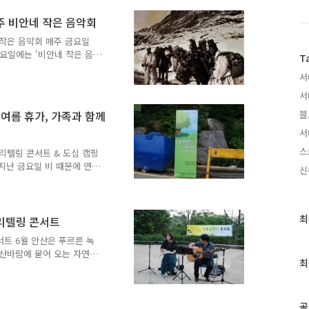
연장(1시간코스)-공연(50
기 위해 세운 기념물이다.갑
주 비안네 작은 음악회
진하였던 개혁운동이다. 그러나
 작은 음악회 매주 금요일
주독립 또한 이루지 못하였
금요일에는 '비안네 작은 음악
T
어떠한 간섭도 허용하지 않겠
다. ^^ 성 요한 마리아 비
서
786년 5월 8일 - 1859년 8월
ianney)는 프랑스 가톨릭교
서
 유명하다. ‘아르스의 본
 여름 휴가, 가족과 함께
블
부로 부임하여 열정적인 사
찌들었던 마을 전체를 한순
서
스
토리텔링 콘서트 & 도심 캠핑
지난 금요일 비 때문에 연
신
안산 숲 속 공연장 입구에
리로 상쾌했습니다. 땅을 베
"캠핑과 가족" 이었는데요,
최
핑 이야기로 포문을 열었습
최
리텔링 콘서트
 저자이신 성연재 저자와 문
근
트 6월 안산은 푸르른 녹
 여행의 추억을 얘기해주는
글
 산바람에 묻어 오는 자연이
르는 게 뭘까요? 바로..
과
최
길을 걷다 보면 숲속 공연장
인
 향기와 함께 하는 스토리
기
 두 차례의 콘서트가 열렸는데
글
션들이 들려 주는 음악에 빠
공