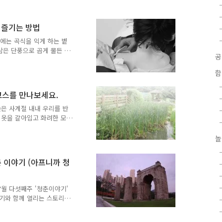
 어둠이 내려 앉은 서대문구
 콘서트에는 춘천, 기흥,
직원분들 그리고 구민들이
 즐기는 방법
는 길, 외롭지 않았습니다.
낮에는 곡식을 익게 하는 볕
 콘서트 이번 콘서트는 서대
람은 단풍으로 곱게 물든 산
란도란 이야기를 나누는 것
있어요^^ 최근에는 주말 예
 많이 늘었죠. 또 이효리나
함
꼽으며 등산을 즐기는 여성
러분께 단풍이 아름다운 가을
코스를 만나보세요.
법을 알려드릴게요^^ 가을
반길 오늘의 포스팅을 상쾌
숲은 사계절 내내 우리를 반
아름다운 가을산 100배 즐
 옷을 갈아입고 화려한 모
주제는 바로 ‘숲’이랍니다.
행 탐방코스를 미리 만나볼
놀
보는 재미가 있답니다. 안산
산이에요. 동봉과 서봉, 두
춘 이야기 (아프니까 청
하여 ‘안산’이라 부르게 되
 그 모양이 험하지 않아 온
 ^^ 자~푸른 숲 안산..
월 다섯째주 '청춘이야기'
향기와 함께 열리는 스토리텔
콘서트는 7월 29일 금요일
시작됩니다. 독립문-서대문형무