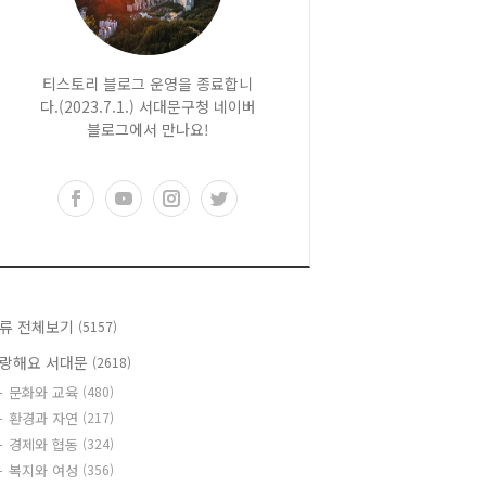
티스토리 블로그 운영을 종료합니
다.(2023.7.1.) 서대문구청 네이버
블로그에서 만나요!
류 전체보기
(5157)
랑해요 서대문
(2618)
문화와 교육
(480)
환경과 자연
(217)
경제와 협동
(324)
복지와 여성
(356)