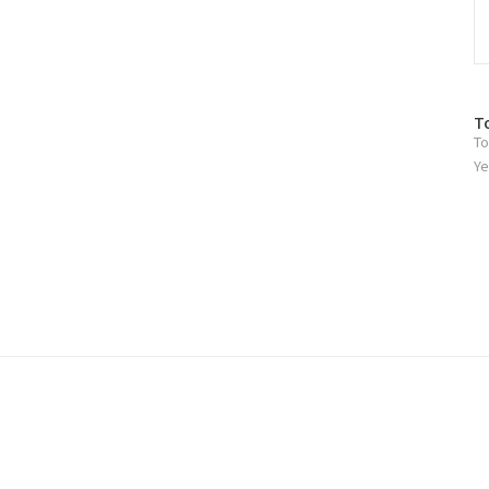
방
T
To
문
자
Ye
수