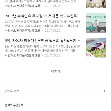
최! 현재 북가좌초등학교 사거리에 설치되어 있는 육교는 이용
방법 ① 전국 어느 은행에서나 고지서를 통한 직접납부 ② 은행
률이 낮고 유모차, 휠체어 등 교통약자 이용에 불편이 많다는 민
현금 지급기(CD/ATM)에서 본인 통장·현금카드·신용카드로 지
사랑해요 서대문/건설과 교통
2017.09.25
원이 최근 지속적으로 발생하고 있었습니다. 또한 육교 대신 횡
방세 조회 후 납부 ③ 인터넷 납부시
단보도 설치를 요구하는 지역주민들이 의견도 많았고요. 주민 여
(https://etax.seoul.go.kr/) 사이트를 이용하..
2017년 추석연휴 주차정보! 서대문 학교부설주차
러분의 소리에 귀 기울이는 서대문!!!^^ 그래서 조사를 시작하
장 무료 개방 안내!
2017년 추석연휴 주차정보! 서대문 학교부설주차장 무료 개방
게 되었습니다. 최근 3년간(2014~2016년) 북가좌초등학교 사
안내! 이번 추석 연휴 벌써부터 기대하고 계시죠! 10월 2일이 임
거리에서 발생한 교통사고 건수는 총 14건이고 이 중 보행자 사
시공휴일로 지정되면서 최장 10일의 연휴를 보낼 수 있기 때문
고 발생건수가 무려 3건에 달했습니다. 지역주민들의 의견을 수
사랑해요 서대문/건설과 교통
2017.09.20
이죠^^ 긴 연휴 만큼 많은 분들이 이동하실걸로 예상되는데요.
렴한 결과 매월 1~2회 크고 작은 교통사고가 지속적으로 발생하
서대문을 방문하신다면 주차 걱정은 NO! NO! 추석 연휴기간 동
였다고 합니다. 학부모님들 설문조사결과 횡단보도 설치를 찬성
9월, 자동차 환경개선부담금 납부의 달! 납부기
안 서대문구를 방문하는 주민들에게 학교부설주차장을 무료로
하는 의견이 82.89%, 반대한다는..
간, 납부방법 안내!
9월, 자동차 환경개선부담금 납부의 달! 납부기간, 납부방법 안
개방합니다. 주차 걱정은 내려 놓으시고 서대문을 찾아주시면 됩
내! 2017년 2기분 환경개선부담금을 9월 중 부과·징수 합니다.
니다~ ^^ 2017 추석 연휴기간 학교부설주차장 개방 현황 학교
환경개선부담금 제도는 환경오염의 원인자로 하여금 환경 개선
부설주차장 이용 시 유의사항 ● 개방기간 외 주차금지, 부설 주
사랑해요 서대문/건설과 교통
2017.09.01
에 필요한 비용을 부담토록하여 오염저감을 유도하고 환경개선
차장 외 운동장 등 주차안됨 ● 학교시설물 및 타 차량 훼손시 배
사업 추진에 필요한 투자재원을 합리적으로 조달해 쾌적한 환경
상책임 (학교 CCTV 촬영) ● 운전자 연락처 꼭 적어 놓으세요
조성에 기여하는 것을 목적으로 합니다. 2017년 2기분 환경개
(차량 앞 유리창) ..
더보기
선부담금 납부 안내 ● 부과대상 : 경유 사용 자동차의 소유자(유
로 5·6차량 제외) ● 납부기간 : 9월 16일 ~ 9월 30일 (공휴일
인 경우 익일까지 납부가능) ※ 10월2일이 임시공휴일로 지정
될 경우 10월 10일까지 납기내 금액으로 수납 가능 ● 납부방법
: 은행, 인터넷(E-TAX), ARS(1599-3900) 납부 등 - 고지서 납..
관련사이트
블로그 운영정책