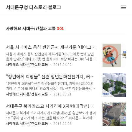
서대문구청 티스토리 블로그
사랑해요 서대문/건설과 교통
301
서울 시내버스 음식 반입금지 세부기준 '테이크아
웃 컵에 담긴 음식 안돼요'
서울 시내버스 음식 반입금지 세부기준 '테이크아웃 컵에 담긴
음식 안돼요' 테이크아웃 컵 음식 NO! 포장 피자는 OK! '서울 시
내버스 음식 반입금지'에 관한 세부기준이 나왔습니다. 지금까지
사랑해요 서대문/건설과 교통
2018.04.02
는 기준이 모호해 많은 분들이 혼란을 겪고 있었는데요. 앞으로
세부기준에 따라 혼란을 줄일 수 있겠죠! 서울시 시내버스 음식
"청년에게 희망을" 신촌 청년문화전진기지, 커밍
물 반입금지 세부 기준 □ 반입 금지 - 뜨거운 음료나 얼음 등이
순!
"청년에게 희망을" 신촌 청년문화전진기지, 커밍순! 젊은이의
담긴 일회용 컵 - 치킨·떡볶이 등이 담긴 일회용 컵 - 여러 개의
거리, 신촌에 또 하나의 명소가 생깁니다. 신촌 창천문화공원에
일회용 컵을 운반하는 용기 등에 담긴 음식물 - 뚜껑이 없거나 빨
생기는 '청년문화전진기지'입니다! 청년들만의 공간이 부족하다
대가 꽃힌 캔, 플라스틱 병 등에 담긴 음식물 □ 반입 허용 - 종이
사랑해요 서대문/건설과 교통
2018.03.21
는 의견에서 시작되게 되었는데요. 3월에 착공에 들어간다고 합
상자 등으로 포장된 치킨·피자 등 음식물 - 뚜껑이 닫힌 플라스
니다. 이곳은 지하 1층, 지상 3층, 연면적 815㎡ 규모입니다.
틱 병 등에 담긴 음료 - 따지 않은 캔에 담긴 음식물 - 밀폐형 텀..
서대문구 북가좌초교 사거리에 X자형(대각선) 횡
TONG지기와 함께 미리 알아볼까요^^ 청년문화전진기지 지하
단보도가 생겨요!
서대문구 북가좌초교 사거리에 X자형(대각선) 횡단보도가 생겨
1층에는 연습실, 지상 1층에는 개방화장실, 지상 2층에는 커뮤
요! "우리 엄마가 학교 가는 길을 바꿨어요" 서대문구 북가좌초
니티 라운지, 창작 사무실, 지상 3층에는 사무실과 다목적홀로
교 사거리에 설치되 있는 육교가 철거되고 X자형(대각선) 횡단
구성됩니다. 그동안 교류하고 토론할 공간이 없어 애를 먹은 청
사랑해요 서대문/건설과 교통
2018.02.26
보도가 설치됩니다. 각종 교통안전 시설물도 함께 설치됩니다.
년들에게 필요한 공간을 제공하고 문화·지역·청년이 상생하는