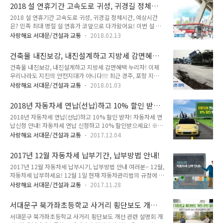
북가좌초교 사거리에 위치한 육교는 이용률이 낮고 도시미관을
거점 시설이 될 수 있겠죠~? ^^ ▲ 청년문화전진기지 조감도 하
2018 설 연휴기간 고속도로 귀성, 귀경길 정체시
저해하고 유모차와 휠에처가 오가기 불편해 철거를 요구하는 미
지만 '청년문화전진기지' 건립이..
간, 예상시간은?
2018 설 연휴기간 고속도로 귀성, 귀경길 정체시간, 예상시간
원이 잇따랐습니다. 하지만 '육교가 횡단보도보다 안전할 것'이
은? 민족 최대 명절 설 연휴가 코앞으로 다가왔어요! 이번 설 연
라는 인식 때문에 철거할 수 없었습니다. 하지만 실제로는 등하
휴기간은 2월 15일(목) ~ 2월 18일(일), 총 4일간입니다. 짧다
교시간을 더해 육교를 지나는 학생은 20여 명에 불과했습니다.
사랑해요 서대문/건설과 교통
2018.02.13
는 느낌은 TONG지기만 드는걸까요..?? 특히나 귀성, 귀경길 꽉
어린이들이 계단을 오르내기보다 횡단보도로 돌아가는 것을 선
막힌 도로를 만나면 더 그렇답니다. 이번 설 연휴 언제가 가장 안
호했기 때문이죠. 또 차량들이 육교 밑을 지나며 속도를 더 내는
건축물 내진보강, 내진설계하고 지방세 감면혜택
막힐지 알아본다면 조금은 시간을 절약할 수 있겠죠!! TONG지
문제도 있었습니다. 서대문구 주민 간 이견이 ..
누리자!
건축물 내진보강, 내진설계하고 지방세 감면혜택 누리자! 이제
기와 함께 미리 살펴볼까요. 2018 설 연휴 고속도로 교통전망
우리나라도 지진의 안전지대가 아니다!!! 최근 경주, 포항 지진
이번 설 연휴는 짧은 기간, 통행료 면제, 평창동계올림픽 등의 영
을 겪으면서 국민들의 지진에 대한 격각심과 지진 방재에 대한
향으로 작년에 비해 교통량이 2.7% 증가할 것으로 보입니다. 그
사랑해요 서대문/건설과 교통
2018.01.03
관심이 높아지고 있습니다. 우리가 지구에 사는 동안 지진은 피
럼 연휴 기간 중 언제가 가장 밀릴지 알아볼까요? 이번 설 연휴
할 수 없는 일이지만, 건물의 내진설계, 지진 조기 경보 시스템
기간 중 귀성은 설 하루 전인 2월 15일(목) 오전에, 귀경..
2018년 자동차세 연납(선납)하고 10% 할인 받
등을 통해 지진의 피해를 줄일 수 있습니다. 오늘 TONG지기가
자! 자동차세 연납신청 안내!
2018년 자동차세 연납(선납)하고 10% 할인 받자! 자동차세 연
소개해 드릴 내용은 「내진보강, 내진설계」입니다. 자세히 알
납신청 안내! 자동차세 연납 신청하고 10% 할인받으세요! ※
아볼까요~ 내진설계 의무 대상이 아닌 일정 규모(2층 이하이고,
자동차세 연납(선납) 매년 6월과 12월, 2회에 나누어 납부하도
500㎡미만 건축물, 주택 등)의 민간소유 건축물이 내진보강을
사랑해요 서대문/건설과 교통
2017.12.04
록 되어 있는 자동차세를 1월에 1년분의 자동차세액을 일시납부
실시한 경우(기존 건축물)와 내진 설계 의무대상은 아니나 내진
하면 새액의 10%를 할인하여 드리는 제도입니다. 기존에 선납
설계를 반영한 건축물(신축 건축물)에 대하여 세제 혜택을 받을
2017년 12월 자동차세 납부기간, 납부방법 안내!
신청한 차량은 별도로 신청을 하지 않아도 1월 중순경에 고지서
수 있습니다. 민간소유 건축물..
2017년 12월 자동차세 납부시기, 납부방법 안내 여러분~ 12월,
가 발송됩니다. 2018년 자동차세 연납(선납) 안내 ○ 납부기한:
자동차세 납부하세요! 12월 1일 현재 자동차관리법의 규정에 의
2018년 1월 31일(수)까지 ○ 신청방법: 서대문구청 세무2과 또
해 등록된 차량 소유자는 제2기분 자동차세를 납부하셔야 합니
는 인터넷(http://etax.seoul.go.kr) 신청 ○ 납부방법: 금융기
사랑해요 서대문/건설과 교통
2017.11.28
다. 1월에 자동차세를 연납하셨다면 납부 안하셔도 되고요! ^^
관 직접납부 또는 인터넷(http://etax.seoul.go.kr) 이용 → 전
자동차세 납부기간, 납부방법에 대해 알아볼까요~ 2017년 제2
용(가상)계좌 및 카드결제로도 편리하게..
서대문구 북가좌초등학교 사거리 횡단보도 개선
기분 자동차세 납부안내 ● 과세기간 - 2017. 7. 1.(토) ~ 12.
관련 설명회 개최!
서대문구 북가좌초등학교 사거리 횡단보도 개선 관련 설명회 개
31.(일) ● 납부기간 - 2017. 12. 16.(토) ~ 12. 31.(일) ● 납부