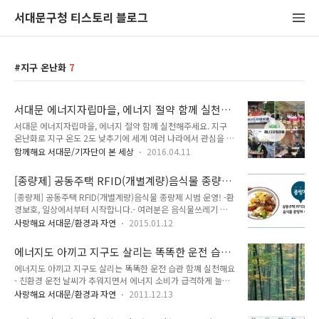
서대문구청 티스토리 블로그
지구 온난화
7
서대문 에너지자립마을, 에너지 절약 함께 실천해
주세요
서대문 에너지자립마을, 에너지 절약 함께 실천해주세요. 지구
온난화로 지구 온도 2도 낮추기에 세계 여러 나라에서 관심을 갖
고 노력하고 있지요. 점점 더 악화되는 환경 어떻게 하면 좋을까
함께해요 서대문/기자단이 본 세상
2016.04.11
요? 잠깐! 지구온도 2도 낮추는 것 어렵지 않아요. 에너지자립마
을이 있으니까요. 서울시는 에너지자립마을 사업을 5년째 하고
[종량제] 공동주택 RFID(개별계량)음식물 종량제
있는데, 서대문구는 2015년부터 시작해서 2년 차를 맞고 있어
시범 운영!
[종량제] 공동주택 RFID(개별계량)음식물 종량제 시범 운영! -환
요. 에너지자립마을 조성은 주민의 자발적인 참여로 에너지 절약
경보호, 일상에서부터 시작합니다.- 여러분은 음식물쓰레기 종
과 효율화를 향상시키고, 지역에서 활용 가능한 신재생에너지를
량제에 대해 많이 알고 계신가요? 과거에는 배출량에 관계없이
생산 확대하여 마을공동체의 에너지 자립 기반을 조성하는 것이
사랑해요 서대문/환경과 자연
2015.01.12
동일요금을 부과하였던 정액제에서 버린 만큼 배출량에 따라 요
목적이랍니다. 서대문 에너지자립마을에서 에너지 절약도 하고
금을 부과하는 종량제로 음식물쓰레기 정책을 전환하고 있답니
돈도 벌 수 있기에 그 해답을 찾을 수 있을 것 같아요. 서대문구
에너지도 아끼고 지구도 살리는 똑똑한 운전 습
다~ 이러한 정책의 변화에는 음식물쓰레기 배출로 인한 직접적
는 2015년 5곳이 선정되었고 ..
관 - 친환경 운전
에너지도 아끼고 지구도 살리는 똑똑한 운전 습관 함꼐 실천해요
인 비용부담을 느끼지 못하기 때문에 음식물쓰레기를 줄이고자
- 친환경 운전 날씨가 추워지면서 에너지 소비가 급격하게 늘어
하는 의지가 미흡하고, 과도한 음식물쓰레기 배출로 지구 온난화
나고 있습니다. 이를 증명이라도 하듯 서울시에서도 ‘난방온도
및 에너지 낭비가 초래되기 때문입니다. 음식물쓰레기 발생 후
사랑해요 서대문/환경과 자연
2011.12.13
제한’, '네온사인 금지‘ 등 에너지 사용 제한 조치가 전격 시행되
감량하는 사후처리에서 음식물쓰레기 자체의 발생을 억제하려
고 있지요. 그와 더불어 '친환경 운전'에도 급격한 관심이 모아지
는 목적이 있답니다! 이런 노력의 일환으로 서대문구에서는