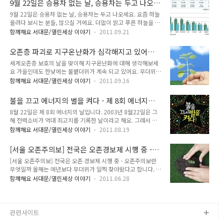
9월 22일은 승용차 없는 날, 승용차는 두고 나오
고 있답니다. 에너지 부족문제는 이제 한 개인이나 국가의 문제
2015년 1월부터 구 공동주택 일부를 대상으로 RFI..
세요.
9월 22일은 승용차 없는 날, 승용차는 두고 나오세요. 요즘 하늘
가 아니라 전 인류가 함께 고민하고 실천해야 할 생존의 문제가
올려다 보시는 분들, 많으실 거에요. 더없이 맑고 푸른 하늘을 보
되었답니다. 그래서 오늘은 Tong이 여러분과 함께 에너지 절약
며 ‘서울 하늘이 이렇게 예뻤나..’ 새삼 감동하게 된답니다. 9월
의 일환으로 에 대해 이야기 나누는 시간을 마련했어요. ^^ 지금
함께해요 서대문/열린세상 이야기
2011.09.21
22일은 이 맑은 가을 하늘을 계속해서 지켜주기 위한 특별한 날
도 운전대를 잡고 계신 수많은 운전자 여러분, 오늘 Tong의 이
이지요. 바로 이랍니다. 오늘 TONG과 함께 생각해볼 이야기는
야기에 귀 기울여 주세요^^ 지금 바로 시작하겠습니다. '친환경
오존층 파괴로 지구온난화가 심각해지고 있어요.
바로 범세계적인 실천운동 이에요. 맑고 깨끗한 세계도시 서울을
운전'이란 무엇일까요..
오존층 보호로 살리는 지구!
세계오존층 보호의 날을 맞이해 지구온난화에 대해 생각해보세
우리만 누릴 뿐만 아니라, 우리 아이들에게도 물려주기 위한 작
요 가을인데도 한낮에는 불볕더위가 계속 되고 있어요. 무더위가
은 약속, 행복한 실천에 대해 여러분과 나눌게요^^ 자~ 준비 되
9월까지 이어지며 사상 초유의 정전사태까지 일어났습니다. 오
셨나요? 바로 시작하겠습니다. 맑고 깨끗한 세계도시 서울 –
함께해요 서대문/열린세상 이야기
2011.09.16
존층의 파괴로 지구 온난화가 가속화되고 있는 가운데, 저~멀리
2011. 9. 22 승용차 없는 날 세계적인 환경운동 – 승용차 없는
북극곰의 생명이 아닌 우리 인간들의 삶에도 많은 변화와 위협이
날 차 없는 날 행사는 1997년 프랑스 서부항구 도시인 라로쉐에
불을 끄고 에너지의 별을 켜다 - 제 8회 에너지의
따르고 있어요. 구멍이 뚫려버린 오존층은 지금도 지구를 뜨겁게
서..
날
8월 22일은 제 8회 에너지의 날입니다. 2003년 8월22일은 그
달구고 있고 많은 생명의 불꽃이 그로 인해 꺼져가고 있답니다.
해 전력소비가 역대 최고치를 기록한 날이라고 해요. 그래서 에
오늘은 UN이 선정한 세계오존층 보호의 날입니다. 그래서 오늘
너지시민연대는 2004년부터 매년 8월22일을 ‘에너지의 날’로
은 TONG과 여러분이 함께 에 대해 이야기 나눠 볼까 해요. 이제
함께해요 서대문/열린세상 이야기
2011.08.19
지정하고 미래를 위해 에너지절약과 신생에너지 확대, 보급이 절
는 먼 미래의 이야기가 아닌 바로 현 시대를 살고 있는 우리의 현
실함을 알리는 행사를 펼치게 된다고 하네요. 올해로 8주년을 맞
실 속 아픔 속으로 들어가 보실까요? 분명한 것은 지금이라도 분
[서울 오존주의보] 전국은 오존경보제 시행 중 -
이하는 ‘에너지의 날’에는 전국적으로 기념적인 소등행사가 계획
명, 미래를 바꿀 수 있다는 ..
오존주의보란 무엇?
[서울 오존주의보] 전국은 오존 경보제 시행 중 - 오존주의보란
되어 있어요. 저녁9시부터 5분간 전등 끄기를 시작으로 전력소
무엇일까 올해는 예년보다 무더위가 일찍 찾아왔다고 합니다. 그
비의 피크 타임인 오후 2시부터 3시까지 한 시간 동안 에어컨 끄
래서 전국적으로 에어컨 판매량이 일찍부터 늘어남에 따라 에너
기를 독려해서 실질적인 에너지 절감효과를 내자는 목적이죠. 오
함께해요 서대문/열린세상 이야기
2011.06.28
지 소비 역시 껑충 뛰어 올랐다고 해요. 이 상태로라면 작년 대비
늘은 TONG과 함께 제8회 에너지의 날에 대해 이야기 나누겠습
약 20%정도 전력소비가 늘어날 것이라고 하는데요. 뜨거워진
니다. 우리가 살아가는데 꼭!! 필요한 에너지, 소중히 아끼고 절
지구. 좀더 시원 하려는 사람들, 늘어나는 에어컨, 그리고 오존층
약해야 하는 이유도 함..
의 파괴로 점점 더 뜨거워지는 지구…. 이런 악순환의 고리를 끊
관련사이트
기 위해 우리의 작은 노력과 실천이 필요한 때입니다. 전국에서