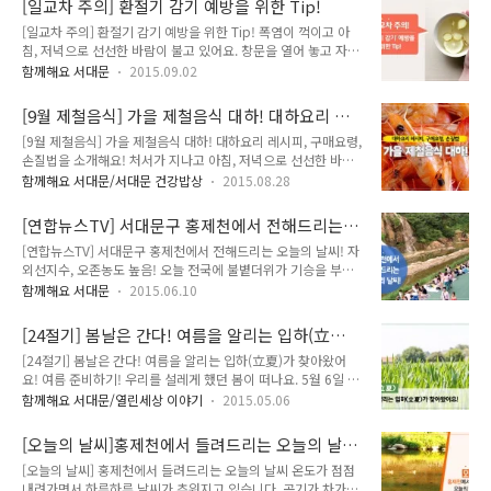
[일교차 주의] 환절기 감기 예방을 위한 Tip!
10월 제철음식 '홍합'을 소개해요! 색이 홍색이여서 홍합이라고
전은 찹쌀가루를 물에 넣고..
[일교차 주의] 환절기 감기 예방을 위한 Tip! 폭염이 꺽이고 아
하며, 담치(참담치)라고도 해요. 맛이 달면서 성질이 따뜻해 피부
침, 저녁으로 선선한 바람이 불고 있어요. 창문을 열어 놓고 자면
를 매끄럽고 윤기 있게 가꿔준답니다. 뜨끈한 국물이 생각나는
춥다고 느낄 정도인데요. 하지만 낮에는 아직까지 더위가 기승을
10월~ 제철음식 홍합에 대해 알아볼까요~ 홍합의 효능 무기질
함께해요 서대문
2015.09.02
부리고 있답니다. 이렇게 아침 저녁으로 일교차가 크게 벌어질때
과 비타민이 풍부하여 성장기 어린이 영양에 도움이 된답니다.
건강관리에 더욱 신경써야 하는데요. 면역력이 급격하게 떨어져
골격과 치아 건강, 근육과 신경 기능에서 중요한 역할을 해요. 홍
[9월 제철음식] 가을 제철음식 대하! 대하요리 레
서 감기에 걸리기 쉬운 때입니다. 조금만 신경 쓰면 예방이 가능
합 1회 분량에는 나..
시피, 구매요령, 손질법을 소개해요!
[9월 제철음식] 가을 제철음식 대하! 대하요리 레시피, 구매요령,
합니다. 환절기 감기 예방을 위한 생활 속 Tip! 지기와 함께 알아
손질법을 소개해요! 처서가 지나고 아침, 저녁으로 선선한 바람
볼까요~ ^^ 환절기 감기 예방 Tip 1. 개인위생에 신경쓰세요. :
이 불고 있어요! 천고마비의 계절 가을이 찾아왔어요~ 가을은 오
환절기, 감기바이러스가 유행할 때에는 누군가와 접촉을 했을시
함께해요 서대문/서대문 건강밥상
2015.08.28
곡백과가 무르익는 계절로 예로부터 먹을것이 풍부한 계절로 여
집으로 돌아오면 바로 손을 씻고 양치를 하는 것이 중요합니다.
겨졌는데요. 오늘은 가을을 대표하는 제철음식 '대하'를 소개할
2. 물을 수시로 마시는 습관을 기르세요. : 기관지 점막이 말라 건
[연합뉴스TV] 서대문구 홍제천에서 전해드리는
까 합니다! 지기와 함께 대하에 대해 알아볼까요!! ^0^ '대하' 영
조..
오늘의 날씨! 자외선지수, 오존농도 높음!
[연합뉴스TV] 서대문구 홍제천에서 전해드리는 오늘의 날씨! 자
양정보 - 칼슘과 타우린이 풍부하게 들어있어 고혈압 예방과 성
외선지수, 오존농도 높음! 오늘 전국에 불볕더위가 기승을 부리
장발육에 도움을 줍니다. - 키토산이 풍부해 적당한 양을 섭취 했
고 있답니다. 서울은 올해 들어 최고기온을 기록하고 있다고 하
을 때 혈액 내 콜레스테롤을 낮추는 역할을 합니다. - 철, 인, 아
함께해요 서대문
2015.06.10
는데요. 오늘 날씨를 서대문구 홍제천 폭포마당에서 전해드리고
연, 비타민E 등 다양한 필수영양소를 함유하고 있습니다. 구매요
있답니다. 연합뉴스TV에서 알려주는 날씨예보! 오늘 오후 5시까
령 & 손질법 - 전체적으로 투명하고 윤기가 나는 것이 좋으며 껍
[24절기] 봄날은 간다! 여름을 알리는 입하(立夏)
지 진행될 예정인데요! 지기와 함께 현장으로 떠나볼까요!! 홍제
질이 단단한..
가 찾아왔어요! 여름 준비하기!
[24절기] 봄날은 간다! 여름을 알리는 입하(立夏)가 찾아왔어
천의 물레방아가 더위를 식혀주는거 같은데요. 뜨거운 햇살이 내
요! 여름 준비하기! 우리를 설레게 했던 봄이 떠나요. 5월 6일 오
리쬐면서 무척 뜨겁습니다. 서울이 올해 최고온도까지 올라갔답
늘, 여름을 알리는 시기가 찾아왔답니다. '입하(立夏)'가 찾아왔
니다. 벌써 여름의 절정에 있는 느낌이랍니다. 전국에 자외선지
함께해요 서대문/열린세상 이야기
2015.05.06
답니다. 이제 여름 준비 하셔야겠죠!! 지기와 함께 여름 준비하러
수가 매우 높기 때문에 외출을 하실때는 자외선차단제나 모자,
떠나 볼까요~ '입하(立夏)'란? 24절기 중, 7번째 절기입니다. 여
선글라스로 피부를 보호해주세요! 지기가 소개하는 자외선 차단
[오늘의 날씨]홍제천에서 들려드리는 오늘의 날
름 '하'에 들어설 '입' 여름의 시작을 알리는 절후입니다. 봄이 완
방법! 아랫글을 클릭해주세요 ▼ [자외선 ..
씨!
[오늘의 날씨] 홍제천에서 들려드리는 오늘의 날씨 온도가 점점
전히 퇴색하고 산록이 일기 시작하는 시기입니다. 음력 4월에 포
내려가면서 하루하루 날씨가 추워지고 있습니다. 공기가 차가운
함되어 있으며, 올해는 양력 5월 6일이 입하입니다. 입하(立夏)