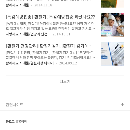
아침입니다. 오늘 오전 '홍제천'에서 날씨예보가 있었어요~
에는 어떤 일이 생길까요? 개구리 우는 소리가 들리고, 지렁이들
함께해요 서대문
2014.11.18
MBC 뉴스투데이에서 알려주는 날씨예보가 진행되었는데요^^
이 꿈들거리는 시기에요. 밭에는 참외꽃이 피고, 보이이삭들을
홍제천의 풍경과 어울어지는 날씨예보!! 지기가 있는 서대문의
패기 시작해요. 집에서는 누에치기에 한창이고, 놑밭에서는 해충
[독감예방접종] 환절기! 독감예방접종 하셨나요??
풍경과 날씨예보를 함께 보니 평소때와 다르게 집중해서 보게 되
이..
[독감예방접종] 환절기! 독감예방접종 하셨나요?? 아침 저녁으
네요~ 뿌듯합니다^^ 날씨는 초겨울 추위가 찾아왔네요, 전국 곳
로 일교차가 점점 커지고 있는 요즘!! 건강관리 잘하고 계시죠?
곳이 영하권까지 떨어졌다고 하니 겨울이 성큼성큼 다가오나 봅
지기는 그만.. 감기에 걸렸답니다 ㅠ.ㅜ 서대문 보건소에서 무료
니다. 그나마 낮부터는 날씨가 조금 풀린다고 하니, 일교차가 크
사랑해요 서대문/건강과 안전
2014.10.01
로 독감예방접종을 하고 있다는 사실 알고 계시죠?? 독감예방접
게 날수록 보온에 신경써야 하시는거 아시죠?^^ 날이 풀린 이후
종을 9월 26일 부터 10월17일 까지 진행중에 있답니다!! 자세
에는 쾌청한 하늘과 함께하는 날이 되어 옷차림만 유의하신다면
[환절기 건강관리][환절기감기][환절기 감기예방]
한 일정 및 장소는 이전 게시물을 클릭해주세요!! ↓↓↓↓↓↓
활동하기에 딱! 겨울철 춥다고 실내에만 있..
쌀쌀한 바람과 함께 찾아오는 불청객, 감기! 너를
[환절기 건강관리][환절기 감기] [환절기 감기예방] "푸헷취~"
[독감예방접종][환절기] 건강챙기세요 주변에 아직 소식을 모르
잡아주마!!!<감기예방>
쌀쌀한 바람과 함께 찾아오는 불청객, 감기! 감기조심하세요! 추
고 계시는 분들에게 알려주세요~ 함께 독감예방접종을 하러 오
석이 지나고, 아침과 저녁에 불어오는 쌀쌀한 바람! 그리고 어김
세요!!! 감기는 미리 미리 예방하셔야 하는거 아시죠?? 독감예방
함께해요 서대문/열린세상 이야기
2014.09.12
없이 찾아오는 반갑지 않는 손님, 바로 감기인데요! ㅜㅜ 면역력
접종을 통해서 건강한 겨울보내세요(^0^)/
이 급격하게 떨어져서 감기에 걸리기 쉬운 계절이 되었답니다.
환절기 건강관리, 각별히 신경 써야겠죠?? 우리는 흔히 가벼운
더보기
질병을 일컬을 때 "감기와 같은 질병" 이라는 말을 많이 사용하
는데요. 몸이 약한 사람의 경우 감기로 인해 합병증을 유발하기
도 한답니다. 감기 바이러스는 사람의 코나 목을 통해 감염을 일
으키게 된답니다. 따라서 감기 환자와 가까이 있으면 감기 바이
러스가 잘 전파되겠지요? 이러한 호흡기 감염 경로 외에 감기 환
관련사이트
자의 호흡기 분비물이 묻어..
블로그 운영정책