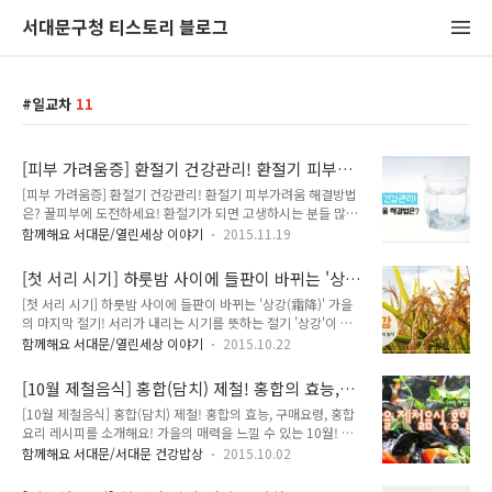
서대문구청 티스토리 블로그
일교차
11
[피부 가려움증] 환절기 건강관리! 환절기 피부가
려움 해결방법은? 꿀피부에 도전하세요!
[피부 가려움증] 환절기 건강관리! 환절기 피부가려움 해결방법
은? 꿀피부에 도전하세요! 환절기가 되면 고생하시는 분들 많으
시죠! TONG지기도 그중에 한명이에요. 환절기에 고생하시는
함께해요 서대문/열린세상 이야기
2015.11.19
여러분의 심정을 누구보다 잘 알고 있답니다. 오늘은 피부가려움
에 대해서 알아볼까하는데요. 계절이 바뀌면서 차고 건조한 공기
[첫 서리 시기] 하룻밤 사이에 들판이 바뀌는 '상
때문에 피부가 건조해지기 쉬워요! 또 심한 일교차를 겪다 보면
강(霜降)' 가을의 마지막 절기!
[첫 서리 시기] 하룻밤 사이에 들판이 바뀌는 '상강(霜降)' 가을
얼굴이 붉어지는 증상이 나타나기도 하고요. 피부가 간지럽다고
의 마지막 절기! 서리가 내리는 시기를 뜻하는 절기 '상강'이 다
무작정 긁으시면 안되요~ 그럼 어떻게 대처하면 좋을까요~ 지금
가왔어요! 24절기 중 18번째 절기에 해당되는데요. 낮에는 쾌청
부터 함께 알아봐요 ^^ 건조한 날씨! 약해지는 피부! 건조한 날
함께해요 서대문/열린세상 이야기
2015.10.22
한 날씨가 계속되지만 아침과 밤의 기온은 낮아지는 때입니다.
씨로 인해 피부 수분 함량이 줄어들면서 피부 건조증이 나타나게
이런 이시기에는 일교차로 인해 감기에 걸릴 수 있기때문에 몸관
되요. 피부가 가지고 있는 수분이 10% 이하로 떨어지게 되면 피
[10월 제철음식] 홍합(담치) 제철! 홍합의 효능,
리에 신경써주세요. 특히 요즘은 미세먼지 농도가 심해져서 건강
부 건조증이 오게 됩니다 피부 건..
구매요령, 홍합요리 레시피를 소개해요!
[10월 제철음식] 홍합(담치) 제철! 홍합의 효능, 구매요령, 홍합
관리에 더욱 신경 써 주셔야 해요. 농촌에서는 이 시기에 가을걷
요리 레시피를 소개해요! 가을의 매력을 느낄 수 있는 10월! 요
이로 바뻐지는데요. 한 해 정성을 드려 재배한 농작물을 수확하
즘 아침, 저녁으로 쌀쌀한 날씨가 이어지고 있어요. 일교차가 커
는 시기이기 때문입니다. 상강에는 어떤 음식을 많이 먹을까요?
함께해요 서대문/서대문 건강밥상
2015.10.02
지면서 감기에 특히 조심해야 하는데요. 우리 몸을 건강하게 하
바로 국화전입니다. 국화전에 들어가는 국화꽃은 9월에서 11월
는 방법 중 하나가 바로 제철음식을 섭취하는거랍니다. 오늘은
에 피는 꽃이에요. 국화꽃은 추위에 강한 특성이 있답니다. 국화