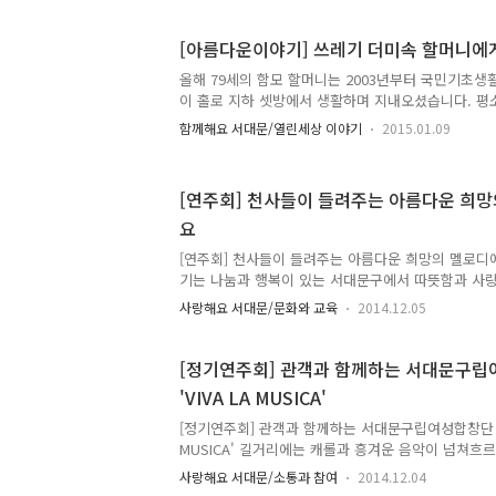
기도 하고, 알쏭달쏭하죠. 일상 속에서 한글의 아름다
로 만든 곳이 우리 서대문구에 있어서 기쁜 마음으로 
[아름다운이야기] 쓰레기 더미속 할머니에
빛배달부 (출처 네이버 한글한글아름답게) 은빛배달
지관에서 운영하는 노인일자리사업장으로, 만 65세
올해 79세의 함모 할머니는 2003년부터 국민기초생
까지 지하철이 있는 곳이라면 어디든지 빠르고 정확
이 홀로 지하 셋방에서 생활하며 지내오셨습니다. 평
주는 지하철택배서비..
람들이 자신의 집을 방문하는 것을 꺼려해 자세한 집안
함께해요 서대문/열린세상 이야기
2015.01.09
없었지요. 그러던 중 홍제1동 박영갑 동장이 할머니 
집안을 보게 되었습니다. 집 안에 들어선 박 동장은 
었습니다. 까만 비닐봉지가 현관부터 발 디딜 틈 없
[연주회] 천사들이 들려주는 아름다운 희
박 동장은 이를 보자마자 놀라움과 걱정이 앞섰습니다
요
기가 쌓여있었기 때문이지요. 이후 홍제1동 주민센터는
방문을 통해 집 안 청소와 병원치료를 꾸준하게 권했습
[연주회] 천사들이 들려주는 아름다운 희망의 멜로디
월간의 ..
기는 나눔과 행복이 있는 서대문구에서 따뜻함과 사랑
후끈후끈해서 맹추위에도 끄떡없답니다.... 엣취!) 하
사랑해요 서대문/문화와 교육
2014.12.05
조금씩 크리스마스 캐롤이 울려퍼지고~ 사랑과 기쁨이
나의 행복을 알려드리려 왔습니다. 천사들이 들려주는
구립소년소녀합창단의 정기연주회가 열립니다. 제2
[정기연주회] 관객과 함께하는 서대문구
정기연주회 "천사들의 희망멜로디" 천사들을 만날 수 있는 날 
'VIVA LA MUSICA'
19:30~21:00 (90분간) 천사들을 만날 수 있는 곳 :
는 천사들 : 서대문구립소년소녀합창단 (지휘 유흥렬, 단
[정기연주회] 관객과 함께하는 서대문구립여성합창단 정기
MUSICA' 길거리에는 캐롤과 흥겨운 음악이 넘쳐흐
이 시기, 한 해를 정리하고 마무리하는 12월, 서대
사랑해요 서대문/소통과 참여
2014.12.04
화음으로 기쁨과 희망의 메시지를 전하고, 관객과 하