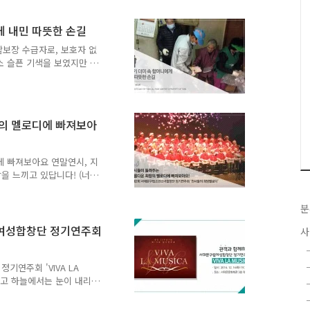
움을 느낄 수 있도록 한글
소개해 드리고자 해요!! 은
게 내민 따뜻한 손길
부는 서울시 서대문구 홍은복
의 어르신들이 서울에서 천안
활보장 수급자로, 보호자 없
하게 주문한 물품을 전달해
소 슬픈 기색을 보였지만 사
 형편은 그 누구도 알 수
병문안을 하던 차에 할머니
매우 놀라운 광경을 보게 되
이 쌓여있었던 것이었습니다.
망의 멜로디에 빠져보아
. 생각보다 너무 많은 쓰레
 할머니 댁에 주 3회 가정
니다. 그리고, 마침내 8개
에 빠져보아요 연말연시, 지
을 느끼고 있답니다! (너무
늘에서 눈이 오고, 주위에는
 넘치는 연말연시에 또 하
분
 희망멜로디! 바로 서대문
회 서대문구립소년소녀합창단
립여성합창단 정기연주회
사
: 2014. 12. 9 (화)
 원천교회 2층(전석 초대) 나오
원 44..
연주회 'VIVA LA
르고 하늘에서는 눈이 내리는
문구는 구민들에게 감동적인
나가 되는 장을 마련하였어