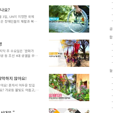
A LA MUSICA"'가 여러
 기념하는 공연으로 가곡,
시나요?
 율동이 가미된 합창으로 관
 3일, UN이 지정한 국제
근^^) 특별 공연으로 플루
 은 장애인들의 재활과 복
리앤아미치(Lee an..
과 장애인 보다 사람다운 생
 하는 기념일입니다. (소울
2009년 세계장애인의 날
함
 아시나요? 세계 장애인의
경
하고 기념행사를 해 오고 있
, 장애인의 재활의욕을 고취
지막 주 수요일은 ‘문화가
 세계 장애인의 날로써 평
경궁 등 조선 4대 궁궐을 무
4년 1월부터 문화융성위원회
할 수 있도록 매달 마지막
원회와 문화체육관광부가 다
놀
일에 전국 주요 국 · 공
삭막하지 않아요!
 하는 등 각종 행사를 시행
서관의 야간개방 확대 및 문
않아요! 혼자서 어두운 밤길
조선 4대 궁궐과 종묘,..
? 가로등 불빛도 어둡고,
삭막한 느낌을 가진 골목길
다' 사업의 일환으로 참여단
길 환경을 개선하고 디자인
 간의 만남과 소통의 공간
서대문 "