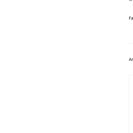
페
F
이
스
북
트
위
터
플
A
러
그
인
C