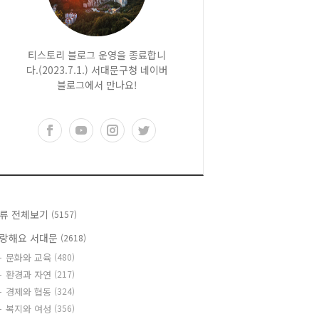
티스토리 블로그 운영을 종료합니
다.(2023.7.1.) 서대문구청 네이버
블로그에서 만나요!
류 전체보기
(5157)
랑해요 서대문
(2618)
문화와 교육
(480)
환경과 자연
(217)
경제와 협동
(324)
복지와 여성
(356)