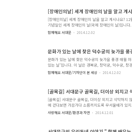
요. 바로 '제19회 서대문구립여성합창단 정기연주회 "VIV
분을 기다립니다!! 이번 정기연주회는 창단 20주년을
[장애인의날] 세계 장애인의 날을 알고 계
민요, 가요, 팝송 등 다양한 레퍼토리로 구성되었고,
[장애인의날] 세계 장애인의 날을 알고 계시나요? 12월
객이 함께하는 연주회라니 너무 기대가 됩니다.(두근두
기념일인 세계 장애인의 날(국제 장애인의 날)입니다.
트 연주계의 유망주인 김세현 플루티스트, 남성중창단인 
지의 상태를 점검하고, 장애인 문제에 대한 이해촉진
함께해요 서대문
2014.12.02
활을 할 수 있는 권리와 보조 수단의 확보를 목적으로
음악의 레전드 '스티비원더와 반기문 UN 총장, 출처 
UN회의) 우리나라에도 '장애인의 날'이 있다는 것을
문화가 있는 날에 찾은 덕수궁의 늦가을 풍
날과는 달리 매년 4월 20일을 '장애인의 날'로 지정
답니다. 이는 국민의 장애인에 대한 이해를 깊게하고
문화가 있는 날에 찾은 덕수궁의 늦가을 풍경 매월 마
하기 위한 목적으로 제정된 기념일입니다 12월 3일은
있는 날’입니다. 이 날은 경복궁, 창덕궁, 덕수궁, 창
소..
료로 관람하실 수 있다는 것 알고 계시는지요? 201
함께해요 서대문/기자단이 본 세상
2014.12.02
와 문화체육관광부가 일반인들이 보다 쉽게 문화를 접
수요일을 '문화가 있는 날'로 지정한 날 문화융성위
양한 문화시설을 쉽게 즐길 수 있도록 매달 마지막 수요
[골목길] 서대문구 골목길, 더이상 외지고 
립 박물관, 미술관, 고궁 등을 무료로 관람할 수 있게
하고 있다. 문화가 있는 날에는 ▲전국 국 · 공립 도
[골목길] 서대문구 골목길, 더이상 외지고 삭막하지 
화프로그램 운영 ▲경복궁, 창덕궁, 덕수궁, 창경궁 등 
에 걷다보면 가끔가다 소름끼치도록 무서울때가 있지요
안심할 수 없는 곳이 되어 버렸습니다. 이런 외지고 
사랑해요 서대문/환경과 자연
2014.12.01
에서 아름다운 길이 되었답니다^^ '서울, 꽃으로 피
체 및 지역주민들과 함께 외지고 삭막해 보이던 골목
벽화를 통해 녹음이 드리워진 골목길을 조성하여 이웃
서대문구의 우리동네 이야기 " 함께 배우는 