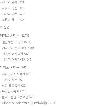
건설과 교통
(301)
자치와 청렴
(90)
건강과 안전
(522)
소통과 참여
(324)
공지
(15)
께해요 서대문
(2179)
열린세상 이야기
(550)
기자단이 본 세상
(1400)
서대문 건강밥상
(28)
서대문 역사이야기
(45)
러와요 서대문
(342)
서대문안산자락길
(69)
신촌 연세로
(92)
신촌 물총축제
(21)
독립민주축제
(76)
블로그콘텐츠공모전
(48)
Global Seodaemun(글로벌서대문)
(22)