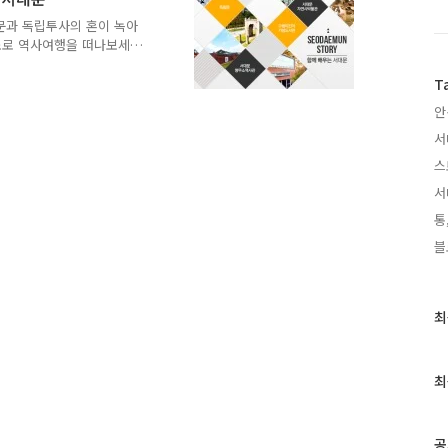
다 시민들이 스스로 일상생활
니티의 지속적인 참여를 지원
문과 독립투사의 혼이 녹아
시켜 나감으로써 좀 더 깨끗
소로 역사여행을 떠나보세요
딸을 기리기 위해 건립금을
서관으로 책의 향기를 느끼
T
물관에 오면 아이들의 상상력이
안
 고개를 신나게 내려오다 보
서
나타납니다. 머리 위로 인왕
죠. 길가에서 파리의 개선문
스
이 있는 데 바로 독립문(사
서
통
블
최
최
근
글
과
최
인
기
글
공