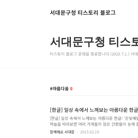
서대문구청 티스토리 블로그
서대문구청 티스
티스토리 블로그 운영을 종료합니다.(2023.7.1.) 
아름다움
8
[한글] 일상 속에서 느껴보는 아름다운 한글
[한글] 일상 속에서 느껴보는 아름다운 한글! '은빛배
하늘을 바라보면 여러 가게들의 많은 간판들이 눈에 
는 가게 이름들을 볼 때 마다 영어로 써져있기도 하고
함께해요 서대문
2015.02.10
보입니다. 가끔은 무슨 뜻인지, 무슨 말인지 헷갈리기