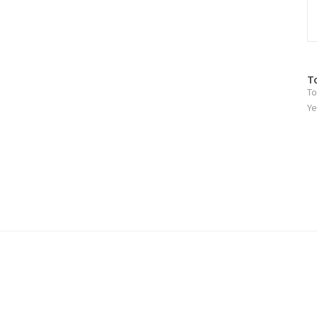
방
T
To
문
자
Ye
수