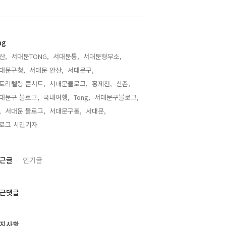
ag
산,
서대문TONG,
서대문통,
서대문형무소,
대문구청,
서대문 안산,
서대문구,
토리텔링 콘서트,
서대문블로그,
홍제천,
신촌,
대문구 블로그,
국내여행,
Tong,
서대문구블로그,
,
서대문 블로그,
서대문구통,
서대문,
로그 시민기자,
근글
인기글
근댓글
지사항