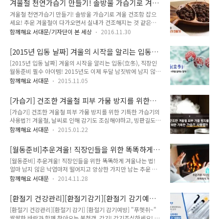
겨울철 천연가습기 만들기! 솔방울 가습기로 겨
화학물질을 함유한 가습기살균제에 노출됨으로써 발생한 폐질
당(舊 생활자금) 및 간병비 ○ 특별유족조위..
울 건조함 잡으세요!
겨울철 천연가습기 만들기! 솔방울 가습기로 겨울 건조함 잡으
환 - 가습기살균제 피해자인 산모의 영향으로 야기된 태아의 유
세요! 추운 겨울철이 다가오면서 실내가 건조해지는 것 같은데
산, 사산, 조산 및 출생아의 건강 이상 등의 피해 ※ '17.9월 기준
요. 그래서 준비한 시간, 천연가습기를 만들어볼까 합니다. 솔방
가습기살균제 건강피해 ■ 건강피해 처리절차 ■ 지원범위 - 검
함께해요 서대문/기자단이 본 세상
2016.11.30
울을 이용해 천연가습기를 만들어 보겠습니다. 솔방울 천연가습
진, 치료를 위해 실제 지출한 요양급여(舊 의료비) 및 장의비(舊
기는 솔방울들이 물을 머금어서 꽃봉오리처럼 오므라들다가 집
장례비) - 경제적 지원을 위한 요양생활수당(舊 생활자금) 및 간
[2015년 입동 날짜] 겨울의 시작을 알리는 입동
안 곳곳에 놓아 두면 솔방울의 물이 증발하면 꽃이 피고 가습기
병비 - 특별유족조위금, ..
(立冬), 직장인 월동준비 필수 아이템!
[2015년 입동 날짜] 겨울의 시작을 알리는 입동(立冬), 직장인
능을 하게 되는 원리랍니다. 그럼 함께 만들어볼까요~^^ 솔방울
월동준비 필수 아이템! 2015년도 이제 두달 남짓밖에 남지 않았
천연가습기 재료 재료 솔방울 한 바구니 행주산성쪽에서 주워온
어요.가을이 지나고 겨울을 알리는 입동(立冬)이 찾아오는데요.
미니 솔방울입니다. 이것보다 큰 솔방울을 사용하시면 더욱 좋아
함께해요 서대문
2015.11.05
입동은 24절기 중 19번째 절기로 이날을 기준으로 겨울이 시작
요. 솔방울은 인터넷몰에서 쉽게 구입할 수 있답니다. 솔방울을
된다고 해요!! 2015년 입동 날짜는 11월 8일 일요일! 입동 무렵
깨끗이 세척해주세요~ 솔방울이 습기를 가득 머금을 수 있도록
[가습기] 건조한 겨울철 피부 가뭄 방지를 위한
이면 많은 가정에서 김장을 시작하기도 합니다. 입동을 전후로 5
솔방울을 물에 담가줍니다. 40분 정도 물에 ..
기특한 가습기의 사용법?
[가습기] 건조한 겨울철 피부 가뭄 방지를 위한 기특한 가습기의
일 내외에 담근 김장이 맛이 좋다고 하네요. 김장철이 되면 우리
사용법?! 겨울철, 날씨로 인해 감기도 조심해야하고, 빙판길도
서대문구에서는 '김장 나누기 행사'와 '김장직거래장터'가 운영
조심해야하고, 또 추위도 조심해야하고... 생각하다보니 '위기탈
되고 있답니다. 자세한 내용은 TONG지기가 곧 알려드릴게요
함께해요 서대문
2015.01.22
출 넘버원'이란 프로그램처럼 조심해야 할 일이 너무 많네요.. 하
^^ 겨울이 다가오면 정말 추워지겠죠.. 추위에 약한 TONG지기
지만 이것말고도 조심해야 할 것이 또 있으니!(제목이 스포일
는 벌써부터 무서워집니다..그래서 준비한 시간!! 직장인들의 따
[월동준비]추운겨울! 직장인들을 위한 똑똑하게
러!!!) 겨울이 되면 실내 공기가 매우 건조하기에 생기는 건조함!
뜻한 겨..
겨울나는 법!
[월동준비] 추운겨울! 직장인들을 위한 똑똑하게 겨울나는 법!
하루 종일 실내에 난방기를 틀기 때문에 여름보다 더 건조해, 얼
얼마 남지 않은 낙엽마저 떨어지고 앙상한 가지만 남는 추운 겨
굴은 물론 몸까지 건조해질 우려가 많습니다! 실제로 공기 중 수
울이 오고 있어요. 추워진 만큼 히터를 틀기 시작한 분들도 많은
증기의 양이 다른 계절이 비해 20~40%대로 떨어지기도 하며,
함께해요 서대문
2014.11.28
시죠?^^ 히터만으로 녹일 수 없는 것이 있죠~ 바로 손과 발! 그
실내외 온도차로 인해 습도가 20% 이하로 떨어지기도 합니다.
리고 건조해진 사무실 공기인데요. 이 모든 것을 이겨내기 위한
찢어질 듯한 얼굴 건조함에 미스트를 뿌려봐도 피부는... 가뭄이
[환절기 건강관리][환절기감기][환절기 감기예방]
사무실 방한대책을 소개합니다! ◎ 건조한 사무실을 위한 가습
지요ㅜㅜ 그럼 건..
쌀쌀한 바람과 함께 찾아오는 불청객, 감기! 너를
[환절기 건강관리][환절기 감기] [환절기 감기예방] "푸헷취~"
기 겨울만 되면 칼칼해지는 목과 건조해지는 피부! 이를 위한 필
잡아주마!!!<감기예방>
쌀쌀한 바람과 함께 찾아오는 불청객, 감기! 감기조심하세요! 추
수 아이템 가! 습! 기! 지나친 히터의 가동으로 따뜻하긴 하지만