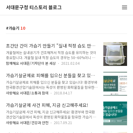
서대문구청 티스토리 블로그
가습기
10
초간단 간이 가습기 만들기 "실내 적정 습도 만들
자"
겨울철에는 실내공기가 건조해져서 적정 습도를 유지하는 것이
중요합니다. 겨울철 실내 적정 습도의 경우는 50~60%이니 생
각보다 습도 조절을 많이 해야 한답니다. 그러나 습도가 60% 를
함께해요 서대문/기자단이 본 세상
2021.02.04
넘어가면 오히려 곰팡이나 진드기가 활동하기 좋아지니 그것 또
한 좋지 않아요. 이럴 때 가습기가 유용합니다. 그러나 집에 가습
가습기살균제로 피해를 입으신 분들을 찾고 있습
기가 없다고 불가능한 것은 아닙니다. 가습기가 없는 분들을 위
니다!
가습기살균제로 피해를 입으신 분들을 찾고 있습니다! 환경부와
해 셀프로 초간단 간이 가습기 만드는 법을 소개해 드릴게요. 준
한국환경산업기술원에서는 독성이 판명된 화확물질을 함유한
비물 사각 밀폐용기, 나무젓가락, 물, 키친타올 약간 등 먼저 준
가습기 살균제의 사용으로 인하여 건강상 피해를 입은 분이나 사
비한 밀폐용기에 1/3 정도 물을 채워주세요. 그다음 나무젓가락
사랑해요 서대문/소통과 참여
2018.04.17
망하신 분의 유족을 지원하고 있습니다. 피해를 입으신 분들은
을 준비해 주시고요. 나무젓가락을 두 개가 되도록 갈라줍니다.
아래의 내용을 확인하시고 신청해 주시길 바랍니다. 가습기살균
그리고 키친타올을 적당히 잘라주세요. 키친타올이 물에 약간만
가습기살균제 사건 피해, 지금 신고해주세요!
제 건강피해 ○ 독성 화학물질을 함유한 가습기살균제에 노출됨
닿게 하면 됩니다. 이렇게 ..
가습기살균제 사건 피해, 지금 신고해주세요! 환경부와 한국환
으로써 발생한 폐질환 ○ 가습기살균제 피해자인 산모의 영향으
경산업기술원에서 독성이 판명된 화학물질을 함유한 가습기 살
로 야기된 태아의 유산, 사산, 조산 및 출생아의 건강이상 등의
균제의 사용으로 인해 건강상 피해를 입은 분이나 사망하신 분의
피해 ※ '17. 9월 기준 가습기살균제 건강피해 건강피해 처리절
사랑해요 서대문/건강과 안전
2017.09.21
유족을 지원하고 있습니다. 피해를 입으신 분들은 아래의 내용을
차 지원범위 ○ 검진, 치료를 위해 실제 지출한 요양급여(舊 의
확인하고 꼭! 신청해 주세요. ■ 가습기살균제 건강피해 - 독성
료비) 및 장의비(舊 장례비) ○ 경제적 지원을 위한 요양생활수