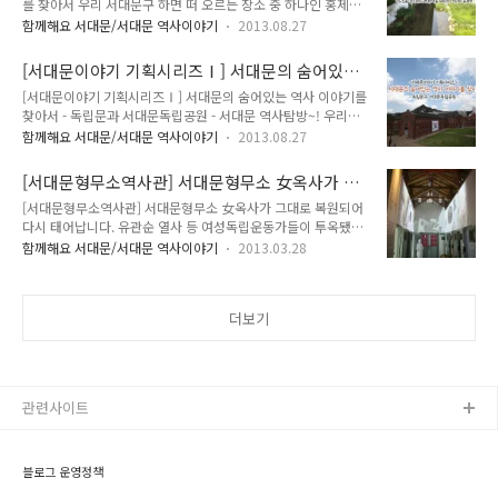
본 서울 600년의 역사와 홍제천-
를 찾아서 우리 서대문구 하면 떠 오르는 장소 중 하나인 홍제천!
연중무휴 - 입장료 : 없음 - 주차 : 가능 - 분류 : 역사, 문화유적 서
홍제천(弘濟川)은 우리역사의 아픈 한恨이 서려 있는 곳이며 또
울의 서대문구 현저동에는 개선문처럼 생긴 화강암으로 만든 문
함께해요 서대문/서대문 역사이야기
2013.08.27
한 희망과 꿈을 품은 곳이기도 합니다. 오늘은 서대문이야기 기
이 서 있는 바로 이 문이 바로 독립문입니다. 독립문을 자세히 보
획시리즈 두 번째 이야기 도심을 걸으며 느껴 본 서울 600년의
면 매우 섬세하게 만들어져 있다는 ..
[서대문이야기 기획시리즈Ⅰ] 서대문의 숨어있는
역사와 홍제천에 대해 알아볼까 합니다. 김정호의 수선전도(한
역사 이야기를 찾아서 <독립문과 서대문독립공원
[서대문이야기 기획시리즈Ⅰ] 서대문의 숨어있는 역사 이야기를
양전도,1824~1834)에도 나와 있는 홍제천의 모습, ‘홍제천’의
>
찾아서 - 독립문과 서대문독립공원 - 서대문 역사탐방~! 우리의
이름은 조선시대 중국의 사신들이 숙식을 하던 최초의 국립여관
역사 속에 기록된 이야기들 중 오늘은 독립문과 서대문독립공원
이던 홍제원이 있어 홍제원천이라고 불렸다고 합니다. 지금의 명
함께해요 서대문/서대문 역사이야기
2013.08.27
의 역사탐방을 한번 해 볼까합니다. TONG과 함께 알아볼까요?
칭도 이런 연유에서 붙여졌다고 하며, 고려시대에는 ‘홍제(洪
1. 자주독립국가임을 선언 - 독립문 - 독립문 독립문은 열강의 침
濟)’로 쓰다가 조선 세종 이후부터 홍제(弘濟)와 함께 쓰였다고
[서대문형무소역사관] 서대문형무소 女옥사가 그
략 야욕에 맞서 자주, 민권, 자강의 의지를 다지며 세운 주권수호
합니다. 상류지역에서는 세검정..
대로 복원되어 다시 태어납니다.
[서대문형무소역사관] 서대문형무소 女옥사가 그대로 복원되어
의 상징물입니다. 1895년 2월, 미국에서 귀국한 서재필(徐載
다시 태어납니다. 유관순 열사 등 여성독립운동가들이 투옥됐던
弼)박사가 독립협회를 중심으로 사대주의의 상징인 영은문(迎
서대문형무소내 여옥사가 복원을 마치고 여러분께 공개됩니다!
恩門)을 헐고, 1896년 7월부터 최초로 전 국민적인 모금운동을
함께해요 서대문/서대문 역사이야기
2013.03.28
서대문형무소 여옥사는 1918년 일제가 서대문형무소에 여성 독
전개한 성금으로 공사를 시작했습니다. 1896년 11월 21일부터
립운동가를 별도 수감하기 위해 신축되었습니다. 이곳에서 유관
공사를 시작하여 1년 뒤인 1897년 11월 20일에 완공하였으며
순 열사 등 여성독립운동가들이 투옥되었습니다. 1979년 서울
총 공사비는 당..
더보기
구치소로 운영할 당시 철거되었죠. 2008년 서대문형무소역사관
종합 보수 정비 과정에 일제 강점기 당시 여옥사 설계도면이 발
굴되었는데요, 2011년 도면에 따라 복원사업을 진행하였습니
다. 이제 여옥사가 복원을 마치고 4월 1일 서대문형무소 내 여옥
사 전시관에서 개관식 진행과 함께 여러분께 공개됩니다. 개관식
관련사이트
에는 유관순 열사의 유족 김정애 여사 등 애국..
블로그 운영정책