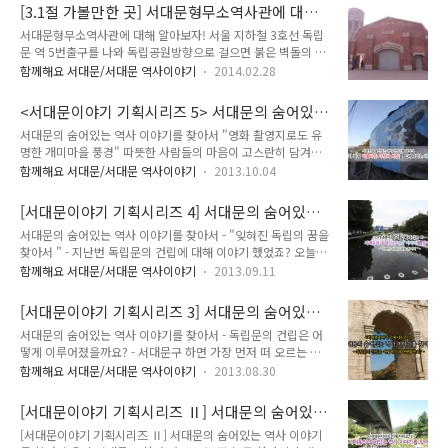
고가차도가 대한민국 최초로 들어섰습니다. '하늘을 가로지르는'
날 지도로 살펴보는 사대문과 사소문 동대문이나 남대문이라고
[3.1절 가볼만한 곳] 서대문형무소역사관에 대해
'서울의 지붕' 등등 많은 사람들의 관심과 환호속에서 대한민국
흔히 말하는 이문들은 정확..
알아보자!
서대문형무소역사관에 대해 알아보자! 서울 지하철 3호선 독립
최초의 아현고가는 교차로에서 불필요한 신호대기를 줄여 교통
문 역 5번출구를 나와 독립공원방향으로 걸으면 붉은 벽돌의 굳
완화 및 지역발전에 큰 효과를 안겨주었습니다. 원스톱으로 통하
게 닫힌 서대문형무소역사관이 나옵니다. 서대문형무소는 1907
던 아현고가는 세월이 흐를수록 급격하게 늘어나는 약 8만여대
함께해요 서대문/서대문 역사이야기
2014.02.28
년 시텐노가즈마(四天王數馬)의 설계로 착공된 한국 최초의 감
라는 하루교통량을 견뎌내기에는 역부족으로 노폭확장 및 보수
옥입니다. 이곳은 수감된 독립운동가들이 민족의 수난을 곱씹고,
공사가 여러차례 이루어졌습니다. 우리나라 최초 아현고가와의
<서대문이야기 기획시리즈 5> 서대문의 숨어있
독립의지를 불태웠던 장소이며, 독립 이후 수감된 민주화 투사들
만남은 교통체증을 완..
는 역사 이야기를 찾아서 - '영화 촬영지로도 유명
서대문의 숨어있는 역사 이야기를 찾아서 "영화 촬영지로도 유
의 양심투쟁의 역사를 볼 수 있는 곳이기도 합니다. ★ 1908.
한 개미마을 풍경'
명한 개미마을 풍경" 따뜻한 사람들의 마음이 고스란히 담겨있
10. 21. 경성감옥 개소 일제의 침략이 가속화되면서 이에 항거
는 홍제동 개미마을을 아시나요? 인왕산 등산로 입구에 자리한
하는 의병전쟁과 애국계몽운동 등 국권운동이 전국에서 거세게
함께해요 서대문/서대문 역사이야기
2013.10.04
마을로 서울의 몇 남지 않은 달동네이기도 합니다. 홍제역 2번
일어나자, 일제는 한국민의 저항을 종식시켜 조기에 식민지화를
출구 앞에서 마을버스 7번을 타고 좁은 아스팔트 길을 따라 걸으
이루고자 한국민을 탄압하였습니다. 이에 대규모 수용시설이 필
[서대문이야기 기획시리즈 4] 서대문의 숨어있는
면 보인답니다. 최근에 벽화로 더욱 더 새단장한 서울에서 가장
요하여 1908년 10월 21일 서대문 ..
역사 이야기를 찾아서 - "잊혀진 독립의 꿈을 찾
서대문의 숨어있는 역사 이야기를 찾아서 - "잊혀진 독립의 꿈을
아름다운 사랑과 희망을 그려나가는 개미마을! 한번 둘러보실까
아서 " -
찾아서 " - 지난번 독립문의 건립에 대해 이야기 했었죠? 오늘은
요? 개미마을의 공식 주소는 홍제3동 9-81. 마을 면적은 1만
잊혀진 독립의 꿈을 찾아서 라는 주제로 한번 이야기 해보기로
5,000평 정도 된다고 하며, 현재 약 210여 가구 420여 명의 주
함께해요 서대문/서대문 역사이야기
2013.09.11
해요. 독립이라는 흔적을 찾아볼 수 있는 곳은 우리 서대문에도
민이 살고 있다고 합니다. 원래 개미마을은 갈 곳이 마땅치 않은
많이 있답니다. 우리가 잘 알고 있는 독립문 등 많은 흔적들이 남
가난한 사람들이 들어와 임시 거처로 천막을 두르고 살았는데,
[서대문이야기 기획시리즈 3] 서대문의 숨어있는
아있답니다. '독립운동가, 서재필 선생님' 김옥균·박영효·홍영
이 당시에는 ‘인디언촌’이..
역사 이야기를 찾아서 - 독립문의 건립은 어떻게
서대문의 숨어있는 역사 이야기를 찾아서 - 독립문의 건립은 어
식·서광범 등 개화파의 일원으로 갑신정변을 일으켰으나 실패
이루어졌을까요? -
떻게 이루어졌을까요? - 서대문구 하면 가장 먼저 떠 오르는 장
하자 일본을 거쳐 미국으로 망명하여 의사가 되었습니다. 미국으
소 중 하나! 바로 서울의 근대공간 중 하나인 독립문인데요. 오늘
로 귀화하였으나, 일시 귀국하여 《독립신문》을 발간하고 독립
함께해요 서대문/서대문 역사이야기
2013.08.30
은 이 독립문의 건립에 대해서 자세히 알아보기로 해요^^ - 사적
협회(獨立協會)를 결성하였고, 일제 강점기에도 독립운동에 여
: 제32호 지정(1963.1.21) - 위치 : 서울특별시 서대문구 현저동
러 방향으로 도움을 주었고, 광복후에는 미군정청고문으로 일하
[서대문이야기 기획시리즈 Ⅱ] 서대문의 숨어있
941 (지하철 3호선 독립문역 4번 출구 5분) - 전화번호 : 02-
다가 미국에서 영면하셨습니다. 독립협회..
는 역사 이야기를 찾아서 - 도심을 걸으며 느껴
[서대문이야기 기획시리즈 Ⅱ] 서대문의 숨어있는 역사 이야기
330-1410(서대문구청 문화체육과) - 운영시간 : 종일 - 휴무일 :