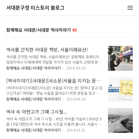
서대문구청 티스토리 블로그
함께해요 서대문/서대문 역사이야기
45
역사를 간직한 서대문 책방, 서울미래유산!
역사를 간직한 서대문 책방, 서울미래유산! 문화재로 등록되지
않았지마나 미래세대에 전달할 가치가 있는 서울의 근현대 문화
유산을 서울시에서 '서울미래유산'으로 선정해 보존합니다. 어떤
함께해요 서대문/서대문 역사이야기
2018.09.18
곳인지 TONG지기와 함께 가볼까요! 홍익문고 1960년 헌책방
으로 개업하여 2대째 가업을 이어오고 있는 서점이다. 2호선 신
[역사이야기][사대문][사소문]서울을 지키는 문~
촌역 3번 출구 바로 앞에 있어, 신촌을 상징하는 랜드 마크로 오
얼마나 알고 있으신가요?
[역사이야기][사대문][사소문] 서울을 지키는 문! 얼마나 알고 있
랫동안 시민들의 사랑을 받아온 만남의 공간이기도 하다. 1957
으신가요? 여러분~ 옛날 서울을 들어오기 위한 관문을 알고 계
년 행상에서 헌책을 판매하는 것에서 시작하여, 1958년 현재 홍
시나요? 옛날에는 서울을 동서남북으로 둘러싸고 있는 사대문이
익문고 자리에서 10m가량 떨어진 작은 판잣집으로, 1978년 지
함께해요 서대문/서대문 역사이야기
2014.09.18
나 사소문을 거쳐야만 한양, 지금의 서울로 들어올 수 있었답니
금의 건물로 이전해왔다. 당시에는 2층까지만 서점으로 쓰다가
다. 서울을 지키는 문은 모두 8개지만, 모두가 문의 기능을 한 것
1984년부터 건물 전체를 사용하고 있다. 2012년 신촌 일대 재
역사 속 아현고가 그때 그시절...
은 아니랍니다.(0_0)? 만들어놓고 나서 풍수지리적 이유 등으로
개발 계획으로 다른 곳..
역사 속 아현고가 그때 그 시절 .. 45년 역사를 거슬러 1968년 9
거의 열지 않았던 문도 있었다네요~ 다행히 요새 서울 성곽길 투
월 19일 대한민국 역사 속으로 시간을 되돌려 봅니다. 서울시 중
어가 활발히 이루어지면서, 사대문과 사소문에 대한 역사를 같이
구 중림동 754번지에서 마포구 아현동 267번지를 이어주는 폭
알아보고자 TONG지기가 출동했답니다^^ 성곽길 자체가 이 문
함께해요 서대문/서대문 역사이야기
2014.03.31
15m, 연장은 주로(主路) 771m, 옹벽 169m, 계 940m의 아현
들을 연결한 것이기에, 자연스럽게 문들을 관찰할 수 있겠죠? 옛