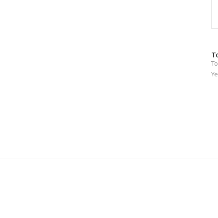
방
T
To
문
자
Ye
수