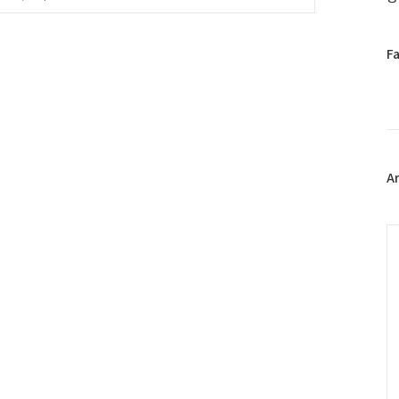
페
F
이
스
북
트
위
터
플
A
러
그
인
C