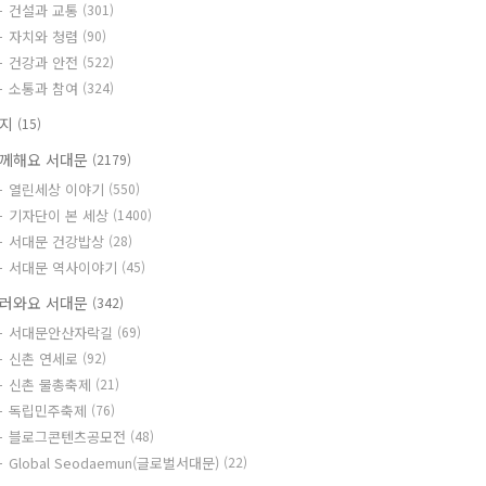
건설과 교통
(301)
자치와 청렴
(90)
건강과 안전
(522)
소통과 참여
(324)
공지
(15)
께해요 서대문
(2179)
열린세상 이야기
(550)
기자단이 본 세상
(1400)
서대문 건강밥상
(28)
서대문 역사이야기
(45)
러와요 서대문
(342)
서대문안산자락길
(69)
신촌 연세로
(92)
신촌 물총축제
(21)
독립민주축제
(76)
블로그콘텐츠공모전
(48)
Global Seodaemun(글로벌서대문)
(22)