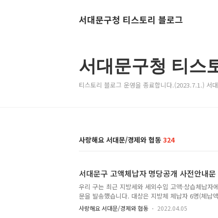
서대문구청 티스토리 블로그
서대문구청 티스
티스토리 블로그 운영을 종료합니다.(2023.7.1.) 
사랑해요 서대문/경제와 협동
324
서대문구 고액체납자 명당공개 사전안내문
우리 구는 최근 지방세와 세외수입 고액·상습체납자
문을 발송했습니다. 대상은 지방체 체납자 6명(체납액 
수입 체납자 6명(1억 7천 5백만 원)입니다. 2022년 
사랑해요 서대문/경제와 협동
2022.04.05
부터 1년이 지난 천만 원 이상의 지방세와 세외수입 