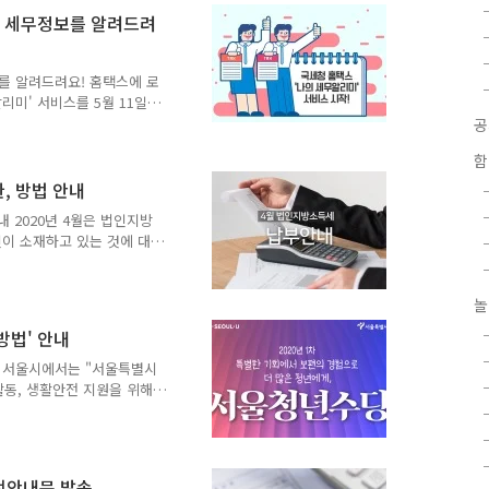
 청년창업의 메카로 자리잡
형 세무정보를 알려드려
이센터 ▲ 신촌 문화발전소와의
파랑고래 ▲ 신촌 박스퀘어 ▲
촌역 앞 연세로 2다길 19에
를 알려드려요! 홈택스에 로
리미' 서비스를 5월 11일
금신고 일정, 환급 및 고지
 찾아 조회할 필요도 없이
함
리미 알림창의 안내 문구(박
있습니다. 상세내용 확인신
, 방법 안내
비스 화면으로 '바로가기'
내 2020년 4월은 법인지방
으로 보낸 세금고지서가 반
이 소재하고 있는 것에 대
경우 송달장소를 변경할 수
세 안내□ 대상 : 12월말
0. 5. 4.(월) 까지 □ 납세
지- 다만, 사업장이 둘 이
놀
위택스, 이택스 전자(파일)
방법' 안내
한 신고안내는 위택스 홈페
 ☎ 02-330-1352 신
안내 서울시에서는 "서울특별시
.
동, 생활안전 지원을 위해
이 모집하오니 많은 지원바랍
(월) 09:00 ~ 4. 6.(월)
 미취업자 중 최종학력 졸업 후
: 매월 50만원*최대 6개월●
전안내문 발송