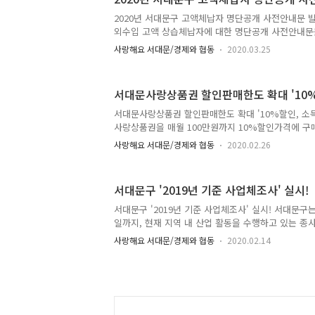
선정방법 : 정량평가● 신청방법 : 서울청년포털(youth.s
라인 접수 더 자세한 내용은 아래 첨부된 모집 공고를
2020년 서대문구 고액체납자 명단공개 사전안내문 
외수입 고액 상습체납자에 대한 명단공개 사전안내문
다. 대상은 지방세 체납액 7명에 1억3백만원, 세외수
사랑해요 서대문/경제와 협동
2020.03.25
입니다. 명단공개 예고대상자는 2020년 1월 1일 기
경과된 1천만원 이상 지방세와 세외수입을 체납한 경
는 3월 18일 1차 지방세 심의위원회를 개최해 사망
서대문사랑상품권 할인판매한도 확대 '10%
조사하여 체납처분 진행사항 등을 검토해 공개대상자
공개 사전안내를 통해 체납세액 납부를 촉구하고 6개
서대문사랑상품권 할인판매한도 확대 '10%할인, 소득
이 기간 내에 소명이 되지 않거나 체납액을 납부하지 않
사랑상품권을 매월 100만원까지 10%할인가격에 구
심의위..
을 어디서 써야할지 고민되시죠? 서대문구청 홈페이
사랑해요 서대문/경제와 협동
2020.02.26
이 올려져 있습니다. 제로페이 QR이 있는 곳에서 
세요! 미용실, 카페, 주유소 등 제로페이 가맹점이면 
가 걱정되시죠? 동네 마트에서 10만원어치 장보고 
서대문구 '2019년 기준 사업체조사' 실시!
세요! 지금 10만원짜리 상품권을 9만원에 사실 수 있
득공제 30%까지 알뜰하게 소비하세요~ :) 서대문
서대문구 '2019년 기준 사업체조사' 실시! 서대문구는 
사회 소상공인 매출증대와 지역경제 활성화를 위해 
일까지, 현재 지역 내 산업 활동을 수행하고 있는 종사
자세히 알아볼까요?..
체를 대상으로 사업체의 규모 및 분포를 파악하기 위한
사랑해요 서대문/경제와 협동
2020.02.14
조사」를 실시합니다. 2019년 기준 사업체 조사○ 
사업체 분포 밒 고용구조를 정확하게 파악하여 정책수
자료로 활용 ○ 조사대상- 서대문구에서 산업활동을 
이상 모든 사업체 ○ 조사시기- 조사기준일 : 2019. 12
2020. 3. 2. ~ 3. 27. ○ 문 의- 서대문구청 전산정보