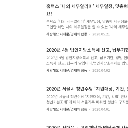
창업 벨트로 조성하는 것을 목표로 추진중이며 이미
홈택스 '나의 세무알리미' 세무일정, 맞춤
은 ▲ 신촌, 파랑고래 ▲ 신촌 박스퀘어 ▲ 창작놀
요!
시너지 효과를 거둘 수 있을 전망입니다. ▲ 신촌, 
신촌문화발전소, 창작놀이센터 지난 5월 6일(수)에 신
홈택스 '나의 세무알리미' 세무일정, 맞춤형 세무정보
'청년..
그인만 하면 나의 세무일정을 알 수 있는 '나의 세무알
부터 시작됐습니다.'나의 세무알리미'는 나의 주요 세
사랑해요 서대문/경제와 협동
2020.05.21
내역 등을 바로 알려주는 서비스입니다. 개별 메뉴를
바로 처리할 수 있습니다. 알림목록 확인나의 세무알
스 표시된 부분)를 클릭하면 알림 목록을 확인할 수 
2020년 4월 법인지방소득세 신고, 납부기한
고안내 등 '상세내용'을 확인하거나 신고·환급 등 서
2020년 4월 법인지방소득세 신고, 납부기한, 방법 안
할 수 있습니다. 반송안내 및 송달장소 변경등기우편
소득세 신고, 납부의 달입니다.법인지방소득세는 법인
송됐을 때는 반송사실을 알려주고, 주소지가 변경된 
해 지자체에 납부하는 지방세입니다. 4월 법인지방소득
있도록 안내합..
사랑해요 서대문/경제와 협동
2020.04.02
결산 법인('19년 귀속 법인소득) □ 신고·납부기한 : 202
지 : 법인의 등기부에 따른 본점 또는 주사무소의 소재
상인 경우 각각의 사업장 소재지 □ 신고·납부방법 : 
2020년 서울시 청년수당 '지원대상, 기간, 
신고·납부 또는 지자체 방문 신고·납부 □ 기타 자세
이지 공지사항을 참고하세요 □ 문의 : 서대문구청 세무2과
2020년 서울시 청년수당 '지원대상, 기간, 방법' 
고, 납부 시 유의사항□ 둘 이상 지방자치단체 사업장.
청년기본조례"에 따라 서울거주 미취업 청년의 구직활
2020년 서울시 청년수당 참여자(1차)를 다음과 같
사랑해요 서대문/경제와 협동
2020.04.01
니다. 서울시 청년수당 사업개요● 접수기간 : 2020. 3. 30.
18:00● 지원대상 : 만 19세 ~ 34세 서울시 거주,
2년 경과자● 선정인원 : 23,000명 내외● 지원내용 
2020년 서대문구 고액체납자 명단공개 사