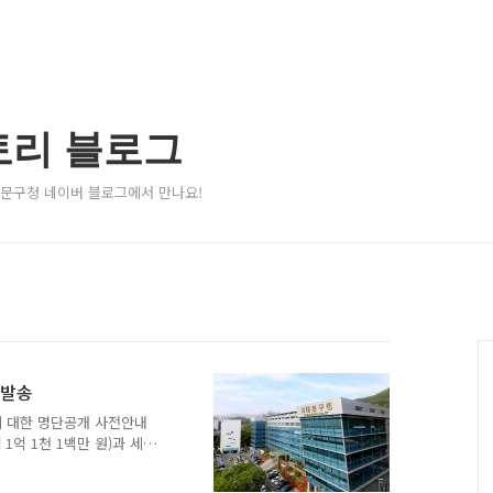
토리 블로그
서대문구청 네이버 블로그에서 만나요!
 발송
에 대한 명단공개 사전안내
1억 1천 1백만 원)과 세외
1월 1일 기준, 체납 발생일로
체납자들입니다. 지난달 24