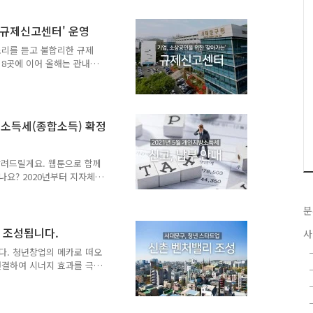
 변동 사유를 조사하고 체납
. 이번 사전안내를 통해서
 규제신고센터' 운영
니다. 이 기간 내에 소명
 중에 2차 지방세 심의위원
소리를 듣고 불합리한 규제
구보에 명단을 공고할 예정..
 8곳에 이어 올해는 관내
로 이를 진행합니다. 또한
스 제도를 적극 알립니다.
(Zero Waste)기업인
담해 기업이 겪는 애로사항을
방소득세(종합소득) 확정
로 이 같은 규제신고센터를
문구청 기획예산과 ☎ 02-
요.
알려드릴게요. 웹툰으로 함께
나요? 2020년부터 지자체
고하여야 합니다. ● PC
로의 연동이 가능하고 ● 모바
분
이트와 연결됩니다. ※ 국세
업자 등 일부 납세자에게 과세
가 조성됩니다.
사
 받은 사람 중 1. 만 65
다. 청년창업의 메카로 떠오
도 가능합니다. 방문신고는
연결하여 시너지 효과를 극
개인지방소득세 잊지 마..
 올 하반기부터 본격적으로
2호점 ▲ 연세대 캠퍼스타운
촌 청년주택을 연결하여 청년