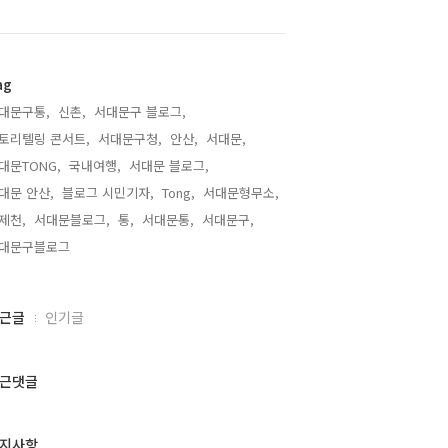
ag
대문구통,
신촌,
서대문구 블로그,
토리텔링 콘서트,
서대문구청,
안산,
서대문,
대문TONG,
국내여행,
서대문 블로그,
대문 안산,
블로그 시민기자,
Tong,
서대문형무소,
제천,
서대문블로그,
통,
서대문통,
서대문구,
대문구블로그,
근글
인기글
근댓글
지사항