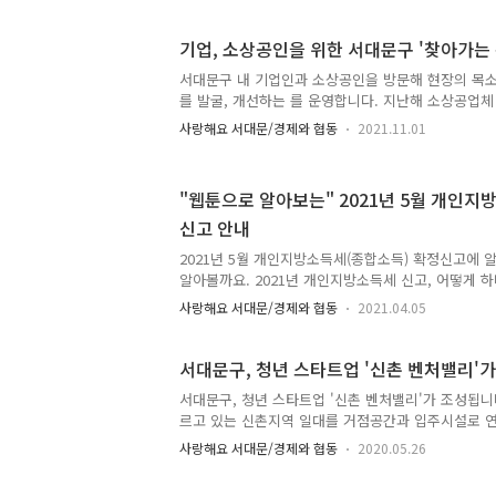
일 1차 지방세 심의위원회를 열어 사망, 청산종결 등
처분 진행 사항을 검토한 뒤 공개대상자를 정했습니다
기업, 소상공인을 위한 서대문구 '찾아가는
는 체납세액 납부를 촉구하고 6개월간의 소명기간을 줍
이 되지 않거나 체납액을 납부하지 않으면 오는 10월
서대문구 내 기업인과 소상공인을 방문해 현장의 목
회를 개최한 뒤 11월 16일에 서대문구 홈페이지 및 
를 발굴, 개선하는 를 운영합니다. 지난해 소상공업체
사회적경제기업 및 청년 스타트업(새싹기업)을 중심으
사랑해요 서대문/경제와 협동
2021.11.01
중소벤처기업부 옴부즈만 규제신고센터와 규제샌드박
우리 구는 최근 사회적경제마을자치센터 내 제로웨이스트
'디어얼스'와 사회적협동조합인 '빠띠'의 대표를 면
"웹툰으로 알아보는" 2021년 5월 개인지
청취하였습니다. 다음 달에도 희망 업체들을 중심으
신고 안내
운영할 계획입니다. 관련 상담을 희망하는 업체는 서대
330-1093, ywlee3872@sdm.go.kr로 문의해 주세
2021년 5월 개인지방소득세(종합소득) 확정신고에 
알아볼까요. 2021년 개인지방소득세 신고, 어떻게 하
신고 시행으로 종합소득세와 개인지방소득세를 각각 신
사랑해요 서대문/경제와 협동
2021.04.05
전자신고 - PC로 홈택스 사이트에서 위택스 사이트
일 신고 - 모바일 손택스 앱에서 신고해도 위택스 사
는 소득세 신고 필수 * 모두채움대상자 - 소규모 사
서대문구, 청년 스타트업 '신촌 벤처밸리'
표준·세액들을 채워 '납부서'를 발송하는 대상자 납부서를
서대문구, 청년 스타트업 '신촌 벤처밸리'가 조성됩니
세 이상이거나 2. 장애가 있는 사람일 경우 방문신고
르고 있는 신촌지역 일대를 거점공간과 입주시설로 
가까운 지자체의 합동신고센터에서 가능합니다. 5월 
대화 시킬 수 있도록 하는 신촌 벤처밸리 조성사업을
사랑해요 서대문/경제와 협동
2020.05.26
추진합니다. 이번 사업은 크게 ▲ 청년창업꿈터 1, 
종합형 사업 ▲ 이대 캠퍼스타운 단위형 사업 ▲ 신