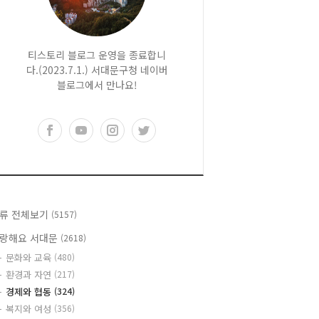
티스토리 블로그 운영을 종료합니
다.(2023.7.1.) 서대문구청 네이버
블로그에서 만나요!
류 전체보기
(5157)
랑해요 서대문
(2618)
문화와 교육
(480)
환경과 자연
(217)
경제와 협동
(324)
복지와 여성
(356)