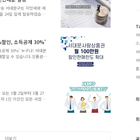
eoul.go.kr) 접속 후, 온
 확인해주세요!
발송 서대문구는 지방세와 세
을 24일 일제 발송하였습니
입 체납액 1명에 1천3백만원
준 체납 발생일로부터 1년이
T
우에 해당됩니다. 서대문구
서
자, 청산종결 등 변동사유을
할인, 소득공제 30%'
스
를 선정했습니다. 이번 명단
월 간의 소명 기간을 주어
공제 30%' 누구나! 서대문
서
으면 10월 중 2차 지방세
매할실 수 있습니다.상품권
서
지 공지사항에 가맹점 명단
서대문사랑상품권을 결제해보
홍
모두 가능합니다. 비싼 물가
서
상품권 10만원권으로 결제하
습니다. 1만원 할인받고 소
사랑상품권은 무엇인가요?지역
오는 3월 2일부터 3월 27
발행한 모바일상품권입니다.
최
자 1인 이상인 모든 사업
최
 「2019년 기준 사업체
근
조사목적- 서대문구의 모든
글
립 및 평가, 학술연구 기초
과
최
수행하고 있는 종사자 1인
인
. 31. 현재- 조사실시기간 :
기
과 ☎ 02-330-1099 당초 2월
글
더보기
공