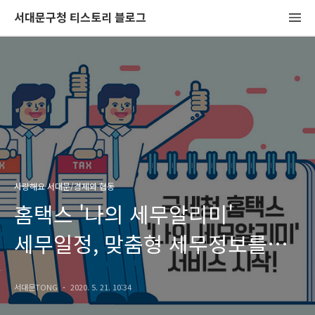
서대문구청 티스토리 블로그
사랑해요 서대문/경제와 협동
홈택스 '나의 세무알리미'
세무일정, 맞춤형 세무정보를
알려드려요!
서대문TONG
2020. 5. 21. 10:34