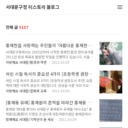
서대문구청 티스토리 블로그
전체 글
5157
홍제천을 사랑하는 주민들의 '아름다운 홍제천가
꾸기'현장
서대문구청에서는 2005년부터 시작한 홍제천 환경 정비공사를
2011년 완공 목표로 활발한 작업을 진행하고 있습니다. 서울시
의 예산을 받아 청계천에 버금가는 아름다운 서대문구를 만들기
사랑해요 서대문/환경과 자연
2011.03.09
위해 노력하고 있으니 구민들의 눈길도 흐뭇하기만 하죠.^^ 이
에 뒤질세라, 각 주민센터에서도 발 벗고 나서서 그 지역 특성을
어린 시절 독서의 중요성 4가지 [초등학생 권장도
살리기 위해 안간힘을 쓰는 것 같습니다. 사시사철 아름다운 모
서 추천]
어린 시절 독서의 중요성 4가지 [초등학생 권장도서 추천] 요즘
습을 자랑하는 서대문구의 보배, 홍제천 아름다운 홍제천 가꾸기
책에 대한 사회적 관심이 대단합니다. 성공을 이룬 사회 지도자
에 앞장 서는 홍제3동 주민자치위원회 그 예로 홍제3동의 주민
들은 하나같이 입을 모아 독서의 중요성을 강조하며 책의 이점에
자치위원회가 있습니다. 이들은 10월 14일 사업 설명회를 시작
사랑해요 서대문/문화와 교육
2011.03.09
대해 열변을 토하고 있지요. 이처럼 성공한 인생을 살아가는 사
으로 ‘홍제천 시민 문화 페스티벌’이란 캐치 프레이즈를 내걸고
람들 모두가 강조하는 책은 삶을 윤택하게 만들어주는 마음의 양
있는데요. 먼저 상상의 날개를 펼치자는 취지에서 주민들이 홍제
[홍제동 유례] 홍제원의 흔적을 따라간 홍제동 길
식이라고도 합니다. 책을 통해 자신이 알지 못했던 새로운 세상
천에 나와 다양한 체험 행사를 진행..
에서
홍제원 옛터를 찾아서 서대문구 홍제동의 유래를 아시나요? 홍
을 간접체험 하기도 하고, 해보고 싶었던 일을 대신 경험하기도
제동(弘濟洞)의 지명은 조선시대 국립여관이었던 홍제원에서
합니다. 뿐만 아니라 새로운 가치관과 인생관을 갖게 하는 인생
유래된 것이랍니다. 조선시대에 중국으로 가는 관리나 여행객들
의 전환점이 되기도 하죠. 이렇게 좋은 독서는 어릴 때부터 많이
함께해요 서대문/기자단이 본 세상
2011.03.09
은 도성을 거쳐 무악재 고개를 넘은 후 홍제원에서 짐보따리를
체험하는 것이 좋다고 하는데요. 어린 시절 많은 독서가 중요한