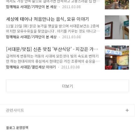
에서도 가장 안쪽 숲으로 걸어가면 한적하고 고풍스러운 집 한채
생 한번밖에 없을 2010년 가을을 더욱 뜻깊게 보내고 싶으신 분
를 만날 수 있습니다. 바로 언더우드가(家) 기념관인데요, 연희
들께, 제가 독서가는 아니기에 다양한 분야, 깊은 내용의 책은 아
함께해요 서대문/기자단이 본 세상
2011.03.08
전문학교와 제중원을 세웠던 언더우드 1세가 살던 연희동 자택
니지만 가을에 어울릴만한 책을 소개하려 해요. 제 마음에 맞는
을 그의 가족과 함께 기념한 곳이랍니다. 푸른 눈과 노란 머리를
책들이라 주관적일 수 밖에 없겠지만, 가을에 함께한다면 좋을
세상에 태어나 처음만나는 음식, 모유 이야기
가진 한국인 - 원두우, 원한경 박사 언더우드 1세(원두우)는
것 같은..
11월 23일 (화) 맑은 늦가을 햇살을 받으며 서대문보건소 2층에
1885년 인천 제물포항에 도착해 첫 한국 땅을 밟았습니다. 굴곡
위치한 모유수유실을 찾았습니다 . 아기를 키우는 것도 아니고,
많았던 한국의 근현대사 속에서 언더우드는 자신의 신념과 교육,
산모도 아닌 제가 모유수유실을 찾은 이유는 다름 아닌 모유특강
의술로서 한국인을 도왔죠. 그는 연세대학교의 전신인 연희전문
함께해요 서대문/기자단이 본 세상
2011.03.08
때문이었어요~^^ 매월 넷째 주 화요일 오전 10시부터 12시까
학교를 세웠고, 한국 최초의 병원인 제중원을 설립했습니다. 그
지 보건소에서 모유에 대한 특강이 진행되는데요, 전화로 미리
리고 한국에서 태어난 언더우드 2세(원한경)는 푸른눈과 노란
[서대문/맛집] 신촌 맛집 '부산식당' - 지갑은 가볍
신청을 받는다고 해요~ 저는 기자로서 산모분들과 함께 참석했
머리를 가졌으나 아버지와 같이 한국을..
게, 만족은 크게!
급격하게 변동하는 격동의 시대에 모든것이 빛의 속도로 변하기
지요! 서대문구 보건소에서 열린 모유수유 강의 여기가 바로 모
만 하는 현대사회의 중심에서 현대인은 거친 조류에의 순응을 위
유수유실이랍니다. 입구부터 깔끔하고 편안하게 꾸며놨더라구
하여 매일 새롭게 거듭나야만 하는 슬픈운명을 살고있죠. 그런데
요~ 아기엄마들을 많이 배려한 것 같아 마음에 들었습니다 ^^
함께해요 서대문/열린세상 이야기
2011.03.08
여기, 시대와 세월을 초월하여 본연의 맛과 향을 간직한 채 바쁜
깨끗하고 포근한 느낌의 교실도 좋았거니와 김효진 강사의 강의
현대인의 뱃속을 든든히 채워온 - 거기에 가격까지 저렴한- 우리
도 매우 인상 깊었어요. 사진에서 오른쪽에 계신분이 모유 수유
의 속된 맘으로 “기특하다”는 가게가 있다고 하여 젊음의 거리
에 대해 강의하는 김효진 강사님입니다. ..
더보기
신촌으로 나서게 되었습니다! ^^ 선진국가로 도약하는 대한민
국의 수도 서울의 한복판 '첨단과 문화의 거리 신촌' 에서 이게
왠 말 인가요? 떡하니 부산이라는 상호를 대문짝하게 걸어 둔 부
산식당의 맘씨좋은 사장님은 신촌의 중심거리에서 자신있게 장
사를 하고 있었습니다. 부산식당 탐색전 어느정도의 배짱이기에
관련사이트
이런 호기를 부리는 가 싶어 들어선 ..
블로그 운영정책