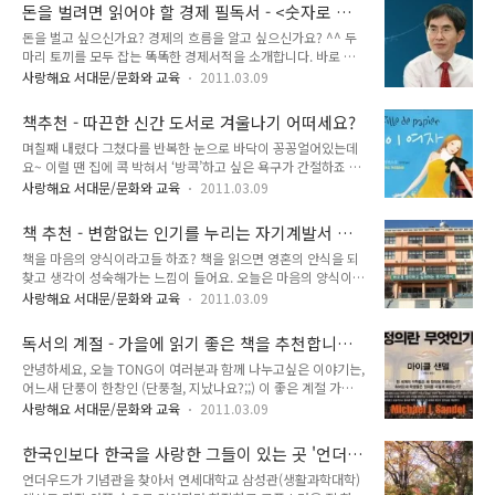
풀었지요. 또한 중국에서 우리나라로 오는 중국 사신들도 홍제원
이유가 과연 무엇인지 알아볼까요? ^^ 어린시절의 독서가 중요
돈을 벌려면 읽어야 할 경제 필독서 - <숫자로 보
에서 휴식을 취하며 한양으로 들어가기 위한 준비를 했답니다.
한 이유 1. 어휘력이 풍부해집..
는 한국의 자본시장>
돈을 벌고 싶으신가요? 경제의 흐름을 알고 싶으신가요? ^^ 두
홍제원 터를 알리는 표지석입니다. 오고 가는 사신단은 관리들과
마리 토끼를 모두 잡는 똑똑한 경제서적을 소개합니다. 바로 이
관졸, 가마꾼까지 많을 때는 100 여명에 달하여 사신이 떠날 때
철환의 이에요. 투자자들에게 유용하고 실용적인 정보를 지식화
홍제원 주변은 환송 나온 사람들로 많이 붐볐다고 해요. 그래서
사랑해요 서대문/문화와 교육
2011.03.09
한 이철환 작가 한국거래소 시장감시위원장이 한국의 자본시장
인지 홍제원 일대는 주막거리가 형성되기도 했답니다. 지금의 모
을 알기 쉽게 숫자로 풀어 펼쳤답니다. 그는 한국경제의 거시총
습에서는 그 옛날 모습을 전혀 찾아볼 수가 없지요. 다만 표지석
책추천 - 따끈한 신간 도서로 겨울나기 어떠세요?
량지표를 종합분석하여 미래의 경제전망과 비젼을 제시하는 업
을 보고 홍제원이 있었던 곳이라고 짐작을 ..
며칠째 내렸다 그쳤다를 반복한 눈으로 바닥이 꽁꽁얼어있는데
무 경험(재정경제부 경제정책국 종합정책과장)과 국가 예산과
요~ 이럴 땐 집에 콕 박혀서 ‘방콕’하고 싶은 욕구가 간절하죠 ^^
부채, 자산 등 재정총량을 관리하는 나라의 곳간지기 역활(재정
오늘은 따뜻한 방바닥 깔고앉아 읽기 좋은 따끈~한 신작 도서들
경제부 국고국장)을 통해 한국 경제에 대한 방대한 지식을 쌓았
사랑해요 서대문/문화와 교육
2011.03.09
을 소개해드릴게요. 판타스틱 소설 1. 종이여자 기욤뮈소의 신작
습니다. 그래서인지 국가정책 홍보와 공무원 의식 제고를 위한
입니다. 비현실적인 전개로 판타지멜로의 새 장을 연 기욤뮈소는
그의 열정은 멈추지 않지요 ^^ 특히, 열심히 일하는 공무원들의
책 추천 - 변함없는 인기를 누리는 자기계발서 스
발표하는 신간마다 프랑스 베스트셀러 1위에 오르고, 최단기간
모습과 애환을 그린 저서 는 많은 사람들의 머리속..
테디셀러
책을 마음의 양식이라고들 하죠? 책을 읽으면 영혼의 안식을 되
1천만 부 판매고를 기록하여 프랑스를 대표하는 젊은 작가로 평
찾고 생각이 성숙해가는 느낌이 들어요. 오늘은 마음의 양식이
가받고 있지요. 이번 는 그의 일곱 번 째 장편소설로, 늘 그랬듯
되는 영양가 넘치는 책을 추천해드릴게요! ^.^ 자기발전 영역에
이 ‘사랑’에 도전한 작품입니다. 한 베스트셀러 작가와 그의 소설
사랑해요 서대문/문화와 교육
2011.03.09
서 수많은 사람들을 감동시킨 아주유명한 스테디셀러를 소개합
속에 나오는 여주인공이 펼치는 사랑 이야기라고 해요. 종이여자
니다. 성공적인 사회생활을 위해 1. 카네기 인간관계론 은1937
와의 사랑이라 ^^ 상상만해도 판타지 서스펜스가 그려지죠. “아
독서의 계절 - 가을에 읽기 좋은 책을 추천합니다,
년 초판이 발행된 이후 전세계의 수많은 언어로 번역되어나간 아
가씨는 누구냐니까?” ..
베스트셀러, 추천도서!
안녕하세요, 오늘 TONG이 여러분과 함께 나누고싶은 이야기는,
주 유명한 책입니다. 인간관계로 고민하는 사람들에게 유용한 해
어느새 단풍이 한창인 (단풍철, 지났나요?;;) 이 좋은 계절 가을
결의 실마리를 제공하는 내용을 담고있죠. 다른 사람을 움직일
에 함께 하면 좋을 책 이랍니다. 후끈후끈 더위가 언제 있었냐는
수 있는 유일한 방법은 그들이 원하는것에 관해 이야기하고, 그
사랑해요 서대문/문화와 교육
2011.03.09
듯, 스산한 바람이 옷 사이로 스며드는 것을 느끼며, 오늘은 '아
것을 어떻게 하면 얻을 수있는지 보여주는 것이다. 이것을 잊고
가을이구나' 하며 머플러를 하고 집을 나섰습니다. 봄인가 하면
서는 사람을 움직일 수 없다. 만일 당신이 자녀에게 담배를 피우
한국인보다 한국을 사랑한 그들이 있는 곳 '언더
여름, 여름인가 하면 가을이 오네요. 또 이렇게 겨울도 다가오고,
지 못하게 하고 싶다면 설교나 당신의 희..
우드가 기념관'
언더우드가 기념관을 찾아서 연세대학교 삼성관(생활과학대학)
올해가 지나가겠지요. 매 해 똑같이 반복되는 계절과의 조우. 평