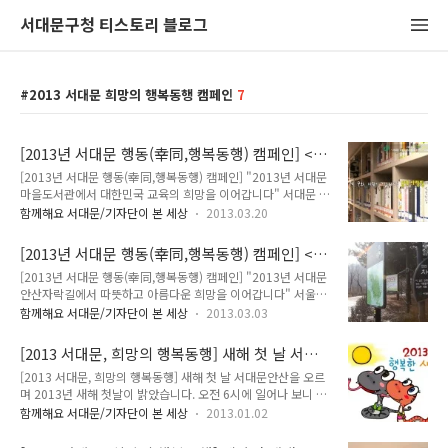
서대문구청 티스토리 블로그
2013 서대문 희망의 행복동행 캠페인
7
[2013년 서대문 행동(幸同,행복동행) 캠페인] <
서대문에서 희망을 이어주세요> "2013년 서대문
[2013년 서대문 행동(幸同,행복동행) 캠페인] "2013년 서대문
마을도서관에서 대한민국 교육의 희망을 이어갑
마을도서관에서 대한민국 교육의 희망을 이어갑니다" 서대문 마
니다"
을도서관에서 희망을 이어나갔습니다. 우리마을에 작은 도서관
함께해요 서대문/기자단이 본 세상
2013.03.20
이 생겼다고 아이들이 좋아하는 웃음소리가 들려옵니다. 자유로
운 분위기에서 마음껏 책도 읽을 수 있고, 차 한잔의 여유가 있어
[2013년 서대문 행동(幸同,행복동행) 캠페인] <
커피향이 가득하며, 마을주민들과 함께 정다운 담소를 나눌 수
서대문에서 희망을 이어주세요> "2013년 서대문
[2013년 서대문 행동(幸同,행복동행) 캠페인] "2013년 서대문
있는 우리 동네 작은 도서관은 북카페이자 사랑방이기도 합니다.
안산자락길에서 따뜻하고 아름다운 희망을 이어
안산자락길에서 따뜻하고 아름다운 희망을 이어갑니다" 서울에
서대문 TONG과 함께 자세히 알아볼까요? 남가좌래미안 푸른
갑니다"
서 가장 걷고 싶은 명품길 "서대문안산 자락길" 서대문안산자락
북 카페는 공유서가입니다. 여기서 공유서가란? 이웃과 함께 책
함께해요 서대문/기자단이 본 세상
2013.03.03
길에 대해 이제는 많이 들어보셨죠? 비밀스럽게 숨겨져 있다가
을 모아 나누어 보는 공동 북 카페로 도서관에 자신의 책꽂이를
발견되어 시민들에게 공개된 서대문안산 자락길. 이 곳에 오면
원하는 주민들에게 서가를 분양하는 것이랍니다. 자신의 책을 다
[2013 서대문, 희망의 행복동행] 새해 첫 날 서대
하늘과 바람과 별이 있는 서대문안산 자락길을 만날 수 있습니
함께 나누어 보는 것! 생각만해..
문안산을 오르며 <서대문구민과 함께 하는 안산
[2013 서대문, 희망의 행복동행] 새해 첫 날 서대문안산을 오르
다. 자연을 느끼고, 오다가 이웃끼리 만나 웃으며 인사나눌 수 있
해맞이>
며 2013년 새해 첫날이 밝았습니다. 오전 6시에 일어나 보니 세
는 곳, 그렇게 자락길은 사람과 도시 속에 서로 배려하고, 소통하
상이 온통 서설(瑞雪)로 하얗게 덮여있었지요. 새벽에 내리기 시
며 누구나 걷고 싶어하는 행복한 숲길입니다. 이번엔 서대문안산
함께해요 서대문/기자단이 본 세상
2013.01.02
작한 눈은 아침까지 계속 이어졌습니다. 새해 첫날에는 항상 서
자락길에서 우리 서대문구에게 많은 희망의 메시지를 남겨주셨
대문구민들의 안산 해맞이 행사가 있지요. 첫날 아침 함박눈이
습니다. TONG과 함께 살펴볼까요? 서대문구민 최재금님 서대