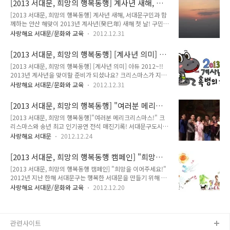
[2013 서대문, 희망의 행복동행] 계사년 새해, 서
내리는 것을 보니 마음에 하얀 그리움이 안개처럼 피어올랐습니
문안산자락길 너무 좋아요, 그리고 우..
대문구민과 함께하는 안산 해맞이
[2013 서대문, 희망의 행복동행] 계사년 새해, 서대문구민과 함
다. 모자와 목도리, 장갑을 챙겨 오전 6시 10분에 집을 나섰습니
께하는 안산 해맞이 2013년 계사년(癸巳年) 새해 첫 날! 구민이
다. 6시 30분에 서대문자연사박물관 부근의 만남의 광장에 도착
한자리에 모여 처음뜨는 뱀의 해를 맞이하는 해맞이를 통해 한해
하니 벌써 많은 주민들이 모여서 반갑게 인사를 하고 덕담을 나
사랑해요 서대문/문화와 교육
2012.12.31
를 설계하고 덕담을 나누며, 서대문구의 발전과 구민의 안녕을
누고 계셨습니다. 얼마나 아름다운 모습이던지요. ^^ 어둠 속에
기원하는 장을 마련하는 시간을 갖습니다. 2013년 1월 1일 7시
내린 함박눈이 밝혀준 새해 아침 날이 밝기 전의 캄캄한 어둠 속
[2013 서대문, 희망의 행복동행] [계사년 의미] 아
26분 독도에서 첫 태양이 가장 먼저 떠오릅니다. 서대문 안산에
에 함박눈이 펑펑 내..
듀 2012~!! 2013년 계사년을 맞이할 준비가 되셨
[2013 서대문, 희망의 행복동행] [계사년 의미] 아듀 2012~!!
서는 약 20분 뒤인 7시 47분경 떠오르는 태양을 볼 수 있다고 합
나요?
2013년 계사년을 맞이할 준비가 되셨나요? 크리스마스가 지나
니다. 서대문의 자랑인 안산은 서대문구청 뒤편에 자리하여, 구
가고 이제 2012년도 얼마 남지 않았습니다. 2012년도 새해 다
민이 부담없이 걷고 즐길 수 있는 곳이며, 정상에서는 북한산, 인
사랑해요 서대문/문화와 교육
2012.12.31
짐을 한지가 엊그제 같았는데 벌써 새로운 2013년을 맞이할 준
왕산, 남산 등 서울의 멋진 경관을 한눈에 볼 수 있는 명소입니
비를 하고 있네요. 이번 2013년도는 뱀의 해로 계사년(癸巳年)
다. 안산에서 서울 구경(九景) 글 다시보기 안산 해맞이 행사는
[2013 서대문, 희망의 행복동행] "여러분 메리크
이자 흑뱀의 해이기도 합니다. 계사년(癸巳年)에 巳(뱀)은 땅속
오전 ..
리스마스!" 크리스마스와 송년 최고 인기공연 <
[2013 서대문, 희망의 행복동행]"여러분 메리크리스마스!" 크
에 제왕을 상징한 것입니다. 뱀(巳)은 12지의 여섯 번째로 육십
호두까기 인형> 전석 매진기록!
리스마스와 송년 최고 인기공연 전석 매진기록! 서대문구도시관
갑자에서 을사(乙巳), 기사(己巳), 계사(癸巳), 정사(丁巳), 신사
리공단이 운영하는 서대문문화회관에서는 지난 12월 22일 2시,
(辛巳) 등 5번 순행하고, 뱀(巳)은 시각으로는 9시에서 11시, 방
사랑해요 서대문
2012.12.24
7시 대극장 무대, 이원국발레단 초청으로〈호두까기 인형〉발
향으로는 남남동, 달로는 음력4월에 해당한다고 합니다. 파충류
레무대가 열렸습니다. 해마다 겨울이면 고정 레퍼토리로 가족 관
의 동물 실체로 일상생활에서 인간에게 공포의 대상이 되거나..
[2013 서대문, 희망의 행복동행 캠페인] "희망을
객들에게 선보였던 발레, 올해도 변함없이 찾아왔습니다. 지금으
이어주세요!" <2013년 서대문구에서 희망을 나누
[2013 서대문, 희망의 행복동행 캠페인] "희망을 이어주세요!"
로부터 100여 년 전 초연된 후, 밝고 명랑한 분위기의 음악과 크
어 드립니다>
2012년 지난 한해 서대문구는 행복한 서대문을 만들기 위해 우
리스마스를 배경으로 한 동화적 요소로 온 가족이 함께 즐기는
리 모두가 힘들게 노력한 한해였고, 더욱 어려워지는 경제상황에
고정 레퍼토리로 자리 잡은〈호두까기 인형〉은 발레사의 흥행
사랑해요 서대문/문화와 교육
2012.12.20
서도 "희망" 이라는 씨앗을 뿌리고 훌륭히 심었습니다. 그리고
작으로 평가받아 왔습니다. 발레는 잘 몰라도 ‘호두까기인형’은
땀 흘리며 소중히 가꾸어서 좋은 결실을 맺었습니다. 지난 2012
모두 알 만큼 크리스마스 최고의 레퍼토리로 아이들에게 가장 먼
년도의 구민과 함께 만들어 낸 서대문구의 결실들을 한번 되돌아
저 보여주고 싶은 공연으로 손꼽히며, ..
볼까요? 2012년 서대문구는 .... 자치구 마을공동체 육성 부문
관련사이트
"발전" 지속가능한 좋은 일자리 만들기 부문 " 시세종합평가 부