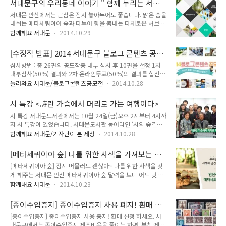
서대문구의 우리동네 이야기 " 함께 누리는 서대
껴보자! 서대문형무소로 떠나는 ‘서대문 독립 민주 축제’! 여러분
는 데 바로 독립문(사적 제32호)입니다...
문 "
서대문 안산에서는 근심은 잠시 놓아두어도 좋습니다. 맑은 숨을
도 독립민주투사가 될 수 있습니다. 추운 겨울, 신촌 연세로에서
내쉬는 메타세쿼이어 숲과 다투어 향을 뽐내는 다채로운 허브들
사랑을 속삭여 보세요, ‘신촌 크리스마스 축제’에서 따스한 온기
이 우리들을 자연의 품으로 돌아오게 합니다. 은은한 조명 아래
를 나눠보아요. 봄에 만나는 향긋함 봄 바람이 살랑살랑 불어오
함께해요 서대문
2014.10.29
나무들이 이루는 사랑의 아치를 따라 연인과 함께 걷는 것은 어
고, 봄을 맞이하는 벚꽃이 화려하게 만개할 때 어디론가 훌쩍 떠
떨 까요? 연인의 손을 잡고 안산자락길을 걸으며 사랑을 축복하
나고 싶을 때! 한국관광공사와 (사)한국의 길과 문화에서 추천한
[수장작 발표] 2014 서대문구 블로그 콘텐츠 공모
는 숲의 소리를 들어보세요. 도심 속 사색의 공간, 서대문 안산
'걷기 좋은길'로..
전 수상작 발표
심사방법 : 총 26편의 공모작중 내부 심사 후 10편을 선정 1차
자락길로 초대합니다. 서대문안산 자락길은 산을 이용하기 힘든
내부심사(50%) 결과와 2차 온라인투표(50%)의 결과를 합산함
장애인 등 보행약자를 위한 길로 유명합니다. 사회적 보행 약자
- 그림을 클릭하시면 해당 콘텐츠를 확인하실 수 있습니다.
의 숲길 이용을 가능하게 하겠다는 발상의 전환에서 비롯되었습
놀러와요 서대문/블로그콘텐츠공모전
2014.10.28
니다. 단순한 산책로를 넘어 볼거리와 즐길거리가 가득한, 오감
으로 즐기는 특색있는 산책로를 조성하여 찾는 분에게는 감탄사
시 특강 <詩란 가슴에서 머리로 가는 여행이다>
가 끊이질 않는 곳입니다. 서대문안산 자락..
시 특강 서대문도서관에서는 10월 24일(금)오후 2시부터 4시까
지 시 특강이 있었습니다. 서대문도서관 동아리인 ‘시의 숲길을
걷다’ 회원들과 일반 신청자들을 위해 마련한 시 특강은 8월부터
함께해요 서대문/기자단이 본 세상
2014.10.28
10월까지 한 달에 한 차례 지속적으로 열렸는데요. 24일 특강은
세 번의 특강 중 마지막 특강이었습니다. 지난 두 번의 특강 역시
[메타세쿼이아 숲] 나를 위한 사색을 가져보는 서
TONG을 통해 소개해드린 적이 있지요. ^^ 8월 : 이영순 시인 특
대문 안산 메타세쿼이아 숲
[메타세쿼이아 숲] 잠시 머물러도 괜찮아~ 나를 위한 사색을 갖
강 바로 가기 (http://tongblog.sdm.go.kr/2763) 9월 : 신광
게 해주는 서대문 안산 메타세쿼이아 숲 달력을 보니 어느 덧 10
호 시인 특강 바로 가기 (http://tongblog.sdm.go.kr/2844)
월도 중순을 훌쩍 넘겼네요. 초가을을 느낀 게 엊그제 같은데 이
이날의 특강은 함동선 시인께서 해주셨습니다. 함 시인은 1930
함께해요 서대문
2014.10.23
제 초겨울을 준비할 때가 된 것 같습니다. 시간 가는 줄 모르게
년 황해도 연백에서 출생하셨으며 서정주 선생님의 추천으로 현
달려왔던 지난날을 생각해보니 작은 여유도 갖지 못한 채 올해도
대문학을 통하여 등단하신 후..
[종이수입증지] 종이수입증지 사용 폐지! 환매 신
이렇게 흘려보내고 있는 것 같아요. 지금까지 내가 쌓아 온 시간
청 받습니다.
[종이수입증지] 종이수입증지 사용 중지! 환매 신청 하세요. 서
과 이야기들을 돌이켜 볼 시간이 필요한 지금, 서울시에서 선정
대문구에서는 종이수입증지 제조비용을 줄이는 한편, 부착·제
한 사색공간인 서대문안산공원 메타세쿼이아 숲에서 올해를 되