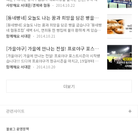
출에 따른 불편이나 증지분실, 훼손, 위·변조, 재사용에 따른 부
돌아보면서 여유로운 가을을 만나보는 건 어떨까요? (출처 서울
사랑해요 서대문/경제와 협동
2014.10.22
작용을 없애기 위해 종이수입증지 사용을 폐지하기로 하였습니
시 선정 서울, 사색의 공간 정보알리미) '왜 이렇게 쉼 없이 달려
다!! 자세한 소식 와 함께 알아보시죠~!! 종이수입증지 환급신청
오기만 했을까?' 라는 생각, 한 번쯤 해보셨죠? 경쟁사회라는 게
[동네빵네] 오늘도 나는 꿈과 희망을 담은 빵을
- 집중신청기간 : 2014. 12. 31까지 - 대 상 자 : 서대문구 종이수
어쩔 수 없이 치열하게..
굽습니다 '동네빵네 협동조합
[동네빵네] 오늘도 나는 꿈과 희망을 담은 빵을 굽습니다 '동네빵
입증지 보유자 - 환매금액 : 종이수입증지 액면금액의 100분의
네 협동조합' 새벽 6시, 연희동 한 빵집에 불이 환하게 켜 있습니
95에 상당하는 금액 (10원 미만은 계산하지 아니함) - 환매 제외
다. 출근과 등교로 바쁜 손님들에게 갓 구운 따뜻한 빵을 드리기
대상 : 오손 또는 훼손되어 환매가 부적합하다고 인정되는 것 -
함께해요 서대문
2014.10.21
위해서지요. 골목을 돌다보면, 주변 인근에서 가장 먼저 문을 여
방 법 : 환매청구서 작성 및 보유한 종이수입증지 함께 제출 - 제
는 가게는 동네 빵집들이랍니다. (출처 KBS 2TV 다큐멘터리 3
출 처 : 방문접수(서대문구청 5층 재무과) 또는 우편발송(종..
[가을야구] 가을에 만나는 전설! 프로야구 포스트
일 캡쳐) 1990년대 이후 대기업 프랜차이즈 제과점이 우후죽순
시즌이 시작했습니다!!
[가을야구] 가을에 만나는 전설! 프로야구 포스트시즌이 시작됐
늘어나면서 골목을 지켜온 많은 동네 빵집들이 문을 닫게 되었
습니다!!! 드디어 프로야구가 정규시즌을 마치고, 19일부터 가
죠. 브랜드 파워를 앞세운 대기업의 마케팅과 자본력을 소상공인
을 야구를 시작했답니다. 준플레이오프를 시작으로 정규시즌 1
들이 감당할 수 없었기 때문입니다. 작은 가게에서 몇 개 안되는
함께해요 서대문
2014.10.20
위팀과 맞붙는 한국시리즈까지 팀간 치열한 싸움을 펼쳐질 예정
노후된 장비와 오븐으로 빵을 만들어서는 다양하고 질 좋은 빵을
인데요. (출처 준플레이오프 티켓 예매 사이트, G마켓) 3,4위를
생산해내기란 정말 어려운 문제였고, 과제였지요. 하지만, 11명
기록한 양 팀 모두 기적과 같은 기록으로 준플레이오프에서 맞대
의 사장님들은 ..
더보기
결하게 되었네요. 1차전은 LG가 먼저 기선제압을 했습니다. NC
는 1군 진입 2년차 신생팀 최초로 포스트시즌에 올라가는 기록
을 만들었고, LG는 9위에서 4위로 올라가는 대반전을 이루며,
준플레이오프 막차에 탑승하였습니다. (출처 한국프로야구위원
회 공식홈페이지) (출처 한국프로야구위원회 공식홈페이지) 특
관련사이트
히나 이번 준플레이오프는 정규시즌 3..
블로그 운영정책