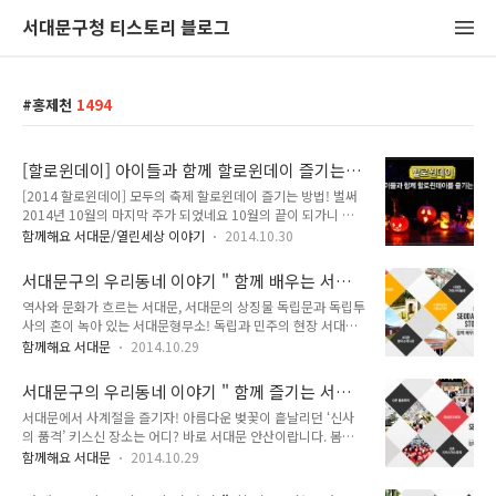
서대문구청 티스토리 블로그
홍제천
1494
[할로윈데이] 아이들과 함께 할로윈데이 즐기는
방법!
[2014 할로윈데이] 모두의 축제 할로윈데이 즐기는 방법! 벌써
2014년 10월의 마지막 주가 되었네요 10월의 끝이 되가니 날
씨도 많이 추워지고 점점 연말 분위기도 나는 것 같네요~ ^^ 이
함께해요 서대문/열린세상 이야기
2014.10.30
번주 금요일 10월 31일은 할로윈데이 입니다~!! 미국 영화속에
서 한번 쯤은 아이들이 'Trick or Treat~'를 외치며 집집마다 사
서대문구의 우리동네 이야기 " 함께 배우는 서대
탕을 받으러 다니는 날이 바로 할로윈데이 입니다~ 그럼 지기와
문 "
역사와 문화가 흐르는 서대문, 서대문의 상징물 독립문과 독립투
함께 할로윈데이를 즐기기 위해서는 알아야하는 법!! 조금 더 알
사의 혼이 녹아 있는 서대문형무소! 독립과 민주의 현장 서대문
아볼까요?^^ 할로윈데이는 10월의 마지막 날에 죽음의 신 삼하
형무소로 역사여행을 떠나보세요~나라사랑의 실천 어렵지 않아
인을 달래는 의식으로 호박 속을 파서 만든 호박등(Jack-o
함께해요 서대문
2014.10.29
요~^^ 책을 좋아하던 딸을 기리기 위해 건립금을 기부한 부모님
Lantern)이나 횃불, 마녀와 귀신 분장을 하고 즐기는 축제 날 입
의 사랑으로 지어진 구립이진아기념도서관으로 책의 향기를 느
니다. 할로윈데..
서대문구의 우리동네 이야기 " 함께 즐기는 서대
끼러 떠나보아요. 와!! 공룡이다~~!! 서대문자연사박물관에 오면
문 "
서대문에서 사계절을 즐기자! 아름다운 벚꽃이 흩날리던 ‘신사
아이들의 상상력이 쑥쑥 자란답니다. 독립문이 있는 곳 서대문구
의 품격’ 키스신 장소는 어디? 바로 서대문 안산이랍니다. 봄내
무악재 고개를 신나게 내려오다 보면 도로가에 널찍하게 자리하
음 향긋한 ‘서대문 안산 벚꽃 축제’에서 드라마 속 주인공이 되어
고 있는 독립문 공원이 나타납니다. 머리 위로 인왕산이 보이고
함께해요 서대문
2014.10.29
보세요^^ 신촌에 가면 도심 속 이색 피서를 즐길 수 있다?! 여름
나무도 우거져 잠시 쉬어가기 좋은 쉼터죠. 길가에서 파리의 개
엔 ‘신촌 물총 축제’로 오세요. 가을엔 독립의 뜨거운 열기를 느
선문을 닮은 이국적인 모양새로 우뚝 서서 눈길을 끄는 것이 있