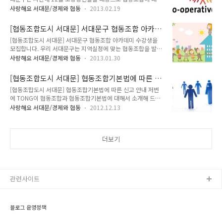
알리는 한편 이번달 19일부터는 협동조합 아카데미를 개최하는
원의 권익을 향상하고 지역사회에 공헌하고자 하는 사업조직 -
사랑해요 서대문/경제와 협동
2013.02.19
등의 지역내 협동조합 활성화를 위하여 다각도의 노력을 펼치고
사회적협동조합 : 협동조합 중 지역주민들의 권익, 복리 증진과
있습니다. 이제는 낯설지 않은 협동조합에 대해 다시 한번 살펴
관련된 사업을 수행하거나 취약계층에게 사회서비스 또는 일자
[협동조합도시 서대문] 서대문구 협동조합 아카데
볼까요? 협동조합의 정의 - 협동조합 : 재화 또는 용역의 구매, 생
리를 제공하는 등 영리를 목적으로 ..
미 수강생을 모집합니다.
[협동조합도시 서대문] 서대문구 협동조합 아카데미 수강생을
산, 판매, 제공 등을 협동으로 영위함으로써 조합원의 권익을 향
모집합니다. 우리 서대문구는 지역실정에 맞는 협동조합을 발굴
상하고 지역사회에 공헌하고자 하는 사업조직 - 사회적협동조합
하고자 ‘2013 서대문구 협동조합 아카데미’를 운영합니다. 이번
: 협동조합 중 지역주민들의 권익, 복리 증진과 관련된 사업을 수
사랑해요 서대문/경제와 협동
2013.01.30
아카데미는 지역내 협동조합에 대한 관심을 확대하고 협동조합
행하거나 취약계층에게 사회서비스 또는 일자리를 제공하는 등
창업 활성화를 위해 운영되는 과정으로 2월 19일 개강식을 시작
영리를 목적으로 하지 아니하는 협동조합 이러한 협동조합 활성
[협동조합도시 서대문] 협동조합기본법에 따른 신
으로 3월 14일까지(매주 화, 목요일 오후 3시~6시) 운영됩니다.
화 시행 추진으로 행복만나협동조합이..
고 안내
[협동조합도시 서대문] 협동조합기본법에 따른 신고 안내 저번
1) 수강생 모집 - 접수기간 : 2012. 1. 23. ~ 2. 14 - 모집인원 :
에 TONG이 협동조합과 협동조합기본법에 대해서 소개해 드렸
30명 이내 - 신청대상 : 서대문구 거주자, 소상공인, 공무원 등 협
었죠? 그 내용이 궁금하시다면 여기를 클릭해주세요~^^ '협동
동조합에 관심있는 자 - 수 강 료 : 무료 - 신청방법 : 방문 및 이메
사랑해요 서대문/경제와 협동
2012.12.13
조합, 쉽게 이해해요!' 바로가기 클릭 '협동조합기본법 시행에 따
일 접수(sdmg2351@sdm.go.kr) - 전형방법 : 서류심사 - 수강
른 협동조합도시, 서대문 만들기' 바로가기 클릭 많은 분들이 협
생 확정 통보 : 2013. ..
동조합에 관심을 가져주고 있는데요. 오늘은 협동조합의 신고와
더보기
상담센터 등을 소개해 드리려고 합니다. 일반협동조합과 사회적
협동조합 신고 절차입니다. 절차가 조금 다르다는 사실! 일반협
동조합 신고 처리 절차 서울시 열린민원실 1층 서울시 열린민원
실 1층 서울시 사회적경제과 서울시 사회적경제과 (접수지원 창
구) (민원접수 창구) ※처리기한 30일 → 신청인 ※ 사회적협동
관련사이트
조합 설립 인가는 중앙행정기관 각 소관부..
블로그 운영정책