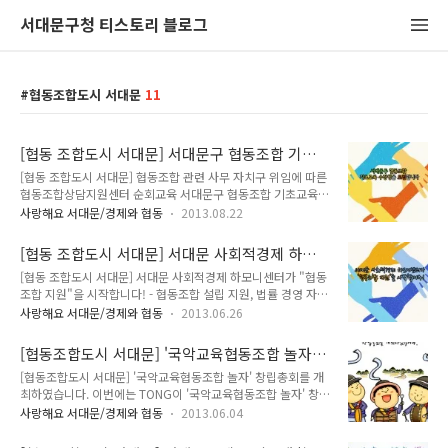
서대문구청 티스토리 블로그
협동조합도시 서대문
11
[협동 조합도시 서대문] 서대문구 협동조합 기초
교육 수강생을 모집합니다.
[협동 조합도시 서대문] 협동조합 관련 사무 자치구 위임에 따른
협동조합상담지원센터 순회교육 서대문구 협동조합 기초교육
수강생을 모집합니다. 우리 서대문구는 서울시에서 수행해 온 협
사랑해요 서대문/경제와 협동
2013.08.22
동조합기본법 상 협동조합 신고 수리 및 관리 업무가 이번 8월에
각 자치구로 위임되어 서울시 협동조합 중간지원기관인 서북권
[협동 조합도시 서대문] 서대문 사회적경제 하모
역 협동조합 상담지원센터, 노욱 센터장을 강사로 초청하여 서대
니센터가 "협동조합 지원"을 시작합니다!
[협동 조합도시 서대문] 서대문 사회적경제 하모니센터가 "협동
문구청에서 “협동조합 기초교육”을 개최합니다. TONG과 함께
조합 지원"을 시작합니다! - 협동조합 설립 지원, 법률 경영 자
자세히 알아볼까요? 서울시와 서대문구는 협동조합 상담지원센
문, 예비활동가 교육 등 추진 - 협동조합도시 서대문! 우리 서대
터를 협동조합 중간지원기관으로 운영하고 협동조합 아카데미
사랑해요 서대문/경제와 협동
2013.06.26
문구가 서대문 사회적경제 하모니센터(옛 서대문구 사회적경제
를 개최하여 협동조합 기초교육, 실무실습을 포함한 심화교육 프
지원센터)를 통해 ‘협동조합 종합지원사무’를 합니다. 이에 따라
로그램 등을 실시하는 등 협동조합 기반 조성과 육성 ․ 지원을
[협동조합도시 서대문] '국악교육협동조합 놀자'
공동육아, 돌봄, 청소 분야 등의 협동조합 설립 지원과 협동조합
위한 노력을 아끼지 않고 있으며 이의 연장선으로 서..
창립총회를 개최하였습니다.
[협동조합도시 서대문] '국악교육협동조합 놀자' 창립총회를 개
예비활동가 및 사업단을 위한 교육도 실시하게 됩니다. 또한 창
최하였습니다. 이번에는 TONG이 '국악교육협동조합 놀자' 창립
업 이후 협동조합이 겪을 수 있는 경영상 어려움과 문제 해결을
총회 개최 소식을 전해드리겠습니다.:) 협동조합도시 서대문! '국
위해 법률, 경영, 회계 자문을 실시하고 각종 정보를 제공, ‘지역
사랑해요 서대문/경제와 협동
2013.06.04
악교육협동조합 놀자' 창립총회가 지난 2일 열렸습니다. 창립총
내 성공적인 협동조합의 운영사례’를 만들어 나가려 합니다. 아
회 주 최 : 국악교육협동조합 놀자 후 원 : (주)매직피쉬 프로덕션
울러 ‘한울타리사업’ 등 지역 내 협동조합 활동가 양성과 사업단