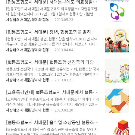
[협동조합도시 서대문] 서대문구에도 의료생활소
일 시 : 2013.6.2.(일) 장 소 : 서대문구 홍제동 273-42 승희반석
발굴을 위한 특화사업..
비자협동조합이 설립되었습니다.
[협동조합도시 서대문] 서대문구에도 의료생활소비자협동조합
빌딩 5층 식 순 : 1부 창립총회 / 2부 축하공연 '국악교육협동조
이 설립되었습니다. 2012년 12월 1일자로 협동조합 기본법이
합 놀자'를 준비하는 모임은 외래 음악에 소외되고 있는 국악과
발효된거 아시죠? 발효된 이후 협동조합에 대한 관심이 더욱 높
국악교육을 우리 생활의 일부로 널리 전파하고자 학생, 일반인을
사랑해요 서대문/경제와 협동
2013.05.23
아지고 있습니다. 지역경제 활성화와 복지사각지대 해결에 큰 역
대상으로 하는 국악 연주는 물론 청소년 대상 국악 교육 프로그
할을 할 것으로 기대되는 협동조합! 협동조합은 우리 스스로 새
램을 운영함으로써 창의성과 타인과의 소통능력을 길러주는 국
[협동조합도시 서대문] 청년, 협동조합을 말하다!
로운 삶의 방식을 찾아가는 열린 기회이자, 더불어 함께 살아가
악..
2013년 지역커뮤니티 청년 네트워크 세미나를 개
[협동조합도시 서대문] 청년, 협동조합을 말하다! 2013년 지역
는 공생의 열쇠입니다. 그래서 우리 서대문구에서는 올해 협동조
최합니다.
커뮤니티 청년 네트워크 세미나를 개최합니다. 희망도시 서대문
합에 대한 교육, 설립, 상담 등 인프라 구축에 앞장서, '따뜻한 시
의 든든한 밑바탕인 지역커뮤니티 중 청년들을 대상으로 활동하
장경제, 협동조합도시, 서대문'을 만들기 위하여 의미있는 노력
사랑해요 서대문/경제와 협동
2013.04.04
는 “청년네트워크”가 협동조합을 주제로 『청년, 협동조합을 말
을 하고 있답니다! 그 결과 우리 서대문구에도 많은 협동조합이
하다!』세미나를 개최할 예정입니다. 서대문구에서는 그동안 다
설립되고 있는데요, 오늘은 의료생활소비자협동조합이 설립되
[협동조합도시 서대문] 협동조합 선진국의 다양
양한 분야의 주민 소모임을 발굴하여 지역사회활동 및 역량강화
었다는 소식 TONG이 전해드릴게요~^^ ..
한 사례를 공유하는 기회, 협동조합 국제심포지엄
협동조합 선진국의 다양한 사례를 공유하는 기회, 협동조합 국제
활동 분야를 적극 지원코자 2011년부터 3년간 지역 커뮤니티를
을 개최합니다.
심포지엄을 개최합니다. 2012년 12월 1일 협동조합기본법이
선정하여 지원하고 있으며, 2013년도에는 작년보다 1.5배 늘어
발효된 이후, 경기불황을 이기고 일자리 창출의 새로운 대안으로
난 23개 선정하여 커뮤니티 활성화를 위해 노력하고 있답니다.
사랑해요 서대문/경제와 협동
2013.03.21
제시되고 있는 협동조합에 대하여 여러분께서 관심이 많으실거
TONG과 함께 더 자세히 알아볼까요? - 일 시 : 2013. 4. 13(토)
라 생각이 듭니다. 전세계는 지금도 일자리 창출 문제에 대해서
15:00 - 장 소 : 구청 6층 대강당 - 행 사 명 : “청년, 협동조합을..
[교육특강안내] 협동조합도시 서대문에서 협동조
해결의 실마리를 풀기 위해 고민하고 있는데요, 진정으로 지속가
합 아카데미 개강식이 열렸습니다.
[교육특강안내] 협동조합도시 서대문에서 협동조합 아카데미 개
능한 일자리를 만드는 일, 협동조합에서 그 답을 찾을 수 있을 것
강식이 열립니다. 서대문구 협동조합 아카데미 개강식이 2월 19
같아요. 협동조합의 선진국, 영국, 이탈리아, 그리고 스페인을 이
일 화요일 서대문구청 대강당에서 열렸습니다. 이번 아카데미는
번 협동조합 국제심포지엄에서 만나보세요.^^ 선진국 협동조합
사랑해요 서대문/경제와 협동
2013.02.20
지역내 협동조합에 대한 관심을 확대하고 협동조합 창업 활성화
의 성공 핵심은 혁신적 사고와 교육입니다. 건전한 협동조합이
를 위해 마련되었으며 협동조합 마인드 향상은 물론 수강생의 협
설립되고 지속적으로 성장하기 위해서는 전문가 교육과 협동조
[협동조합도시 서대문] 음식업 소상공인 협동조
동조합 창업 가능성을 높이는데 주력하였습니다. 협동조합이란?
합 인큐베이팅 등 교육 프로그램 도입이..
합 <행복만나> 설립
[협동조합도시 서대문] 음식업 소상공인 협동조합 설립 우리 서
또 다시 한번 살펴보면.. 협동조합의 정의 - 협동조합 : 재화 또는
대문구는 지난해 12월 소상공인들을 대상으로 협동조합에 대해
용역의 구매, 생산, 판매, 제공 등을 협동으로 영위함으로써 조합