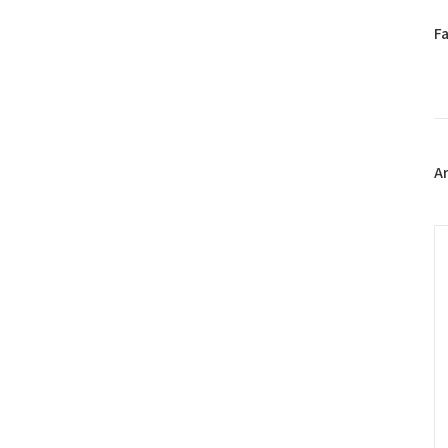
페
F
이
스
북
트
위
터
플
A
러
그
인
C