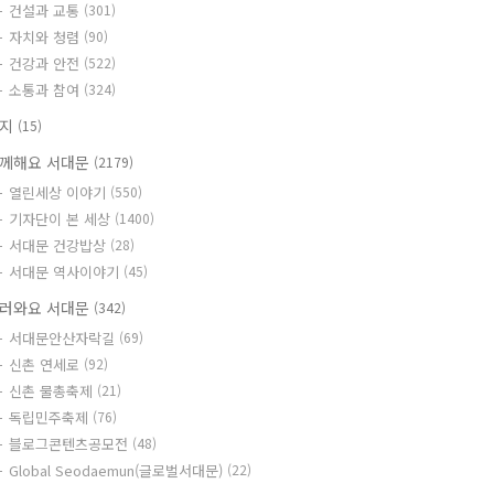
건설과 교통
(301)
자치와 청렴
(90)
건강과 안전
(522)
소통과 참여
(324)
공지
(15)
께해요 서대문
(2179)
열린세상 이야기
(550)
기자단이 본 세상
(1400)
서대문 건강밥상
(28)
서대문 역사이야기
(45)
러와요 서대문
(342)
서대문안산자락길
(69)
신촌 연세로
(92)
신촌 물총축제
(21)
독립민주축제
(76)
블로그콘텐츠공모전
(48)
Global Seodaemun(글로벌서대문)
(22)