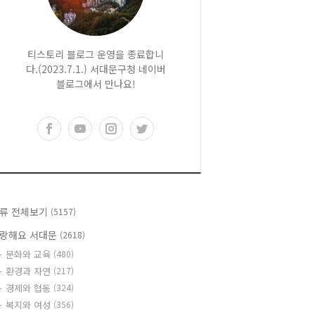
티스토리 블로그 운영을 종료합니
다.(2023.7.1.) 서대문구청 네이버
블로그에서 만나요!
류 전체보기
(5157)
랑해요 서대문
(2618)
문화와 교육
(480)
환경과 자연
(217)
경제와 협동
(324)
복지와 여성
(356)