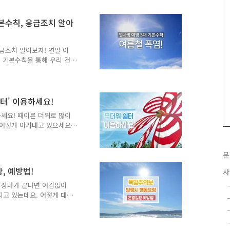
방을 위한 기본수칙 ○ 물 -
로 물을 마실 수 있도록 하
기본수칙, 응급조치 알아
곳에 그늘진 장소를 마련하세
는 재질을 선택하세요. - 시
를 ..
응급조치 알아보자! 연일 이
대 기본수칙을 통해 우리 건
철 불볕더위를 말하며 통상
기준 ○ 폭염주의보 : 최고기
상될 때 ○ 폭염경보 : 최고
 예상될 때 폭염에 장시간 노
터' 이용하세요!
수 있으며 신속한 조치를 하
하세요! 때이른 더위로 많이
는 어지럼증, 발열, 구토,
위 어떻게 이겨내고 있으세요
 예방을 위..
칙, 무더위 쉼터에 대해 알아
일최고 33℃ 이상인 상태가 2
~9월에 일최고 35℃ 이상인
분
건강보호를 위한 9대 건강수
, 예방법!
사
다. - 뜨거운 음식과 과식
간 2~4잔의 시원한 물을 섭
! 장마가 끝나면 어김없이
..
지고 있는데요. 어떻게 대처
해칠 수 있답니다. tong
요~ 집중!! :: 폭염이
재산피해를 유발하는 재해를