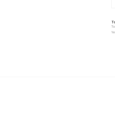
방
T
To
문
자
Ye
수