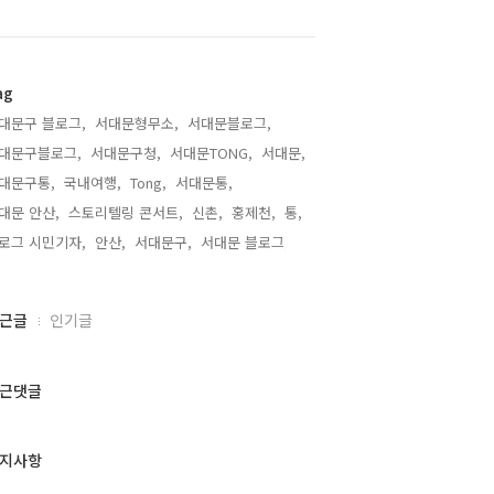
ag
대문구 블로그,
서대문형무소,
서대문블로그,
대문구블로그,
서대문구청,
서대문TONG,
서대문,
대문구통,
국내여행,
Tong,
서대문통,
대문 안산,
스토리텔링 콘서트,
신촌,
홍제천,
통,
로그 시민기자,
안산,
서대문구,
서대문 블로그,
근글
인기글
근댓글
지사항