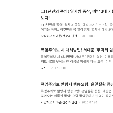
함께 자세히 알아볼까요!! 물, 그늘, 휴식! 열사병 예
시원하고 깨끗한 물이 제공되어야 합니다. - 규칙적으
111년만의 폭염! 열사병 증상, 예방 3대 
세요. ○ 그늘 - 노동자가 알하는 장소에서 가까운 
보자!
요. - 그늘막이나 차양막은 햇볕을 완전 차단할 수 있
원한 바람이 통할 수 있게 하세요. - 쉬고자 하는 노동자
111년만의 폭염! 열사병 증상, 예방 3대 기본수칙, 
어지는 폭염.. 이것만은 꼭 알아두자! 열사병 예방 3
강을 지켜주세요~ 그럼 폭염이란 무엇일까요?? 여름
사랑해요 서대문/건강과 안전
2018.08.01
33℃ 이상의 고온을 말합니다. 기상청 폭염특보 발령
온이 33℃ 이상인 상태가 2일 이상 지속될 것으로 예
기온이 35℃ 이상인 상태가 2일 이상 지속될 것으로
폭염주의보 시 대처방법! 서대문 '무더위 쉼
출되면 열사병, 열탈진, 열실신 등 온열환자에 거릴 
폭염주의보 시 대처방법! 서대문 '무더위 쉼터' 이용
지 않을 경우 사망에 이를 수 있습니다. 초기 증상으로
힘드시죠!! 낮에는 한 여름을 방불케 하는 요즘! 더
근육경련, 발열 등이 있습니다. 물, 그늘, 휴식! 열사병
~? tong지기와 함께 여름을 이겨낼 수 있는 건강수
공지
2017.06.01
봐요! 폭염특보 발령 기준 ● 폭염주의보 : 6~9월에 
일 이상 지속될 것으로 예상될 때 ● 폭 염 경 보 : 6
상태가 2일 이상 지속될 것으로 예상될 때 폭염 시 
폭염주의보 발령시 행동요령! 온열질환 증상
칙 ① 식사는 가볍게 하고, 충분한 양의 물을 섭취합니
을 피하고, 규칙적으로 물을 섭취 - 운동 할 경우 매시
폭염주의보 발령시 행동요령! 온열질환 증상, 예방법
취 - 수분섭취를 제한해야하는 질병을 가진 경우 주치의
찾아오는 여름철 폭염! 요즘 폭염주의보 발령이 잦아
하고 계신가요? 무더운 날씨에 활동을 하다보면 건강을 
사랑해요 서대문/건강과 안전
2016.07.20
지기와 함께 폭염주의보 발령시 행동요령에 대해 알아볼까
란? 일정 기준 이상의 기온상승으로 인해 인명 및 