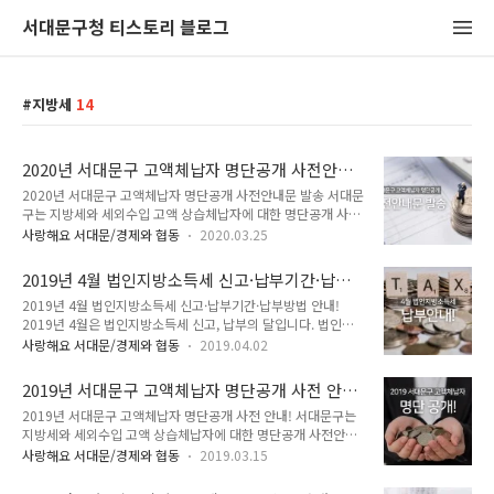
서대문구청 티스토리 블로그
지방세
14
2020년 서대문구 고액체납자 명단공개 사전안내
문 발송
2020년 서대문구 고액체납자 명단공개 사전안내문 발송 서대문
구는 지방세와 세외수입 고액 상습체납자에 대한 명단공개 사전
안내문을 24일 일제 발송하였습니다. 대상은 지방세 체납액 7명
사랑해요 서대문/경제와 협동
2020.03.25
에 1억3백만원, 세외수입 체납액 1명에 1천3백만원입니다. 명
단공개 예고대상자는 2020년 1월 1일 기준 체납 발생일로부터
2019년 4월 법인지방소득세 신고·납부기간·납부
1년이 경과된 1천만원 이상 지방세와 세외수입을 체납한 경우에
방법 안내
2019년 4월 법인지방소득세 신고·납부기간·납부방법 안내!
해당됩니다. 서대문구는 3월 18일 1차 지방세 심의위원회를 개
2019년 4월은 법인지방소득세 신고, 납부의 달입니다. 법인지
최해 사망자, 청산종결 등 변동사유을 조사하여 체납처분 진행사
방소득세는 법인이 소재하고 있는 것에 대해 지자체에 납부하는
항 등을 검토해 공개대상자를 선정했습니다. 이번 명단공개 사전
사랑해요 서대문/경제와 협동
2019.04.02
지방세입니다. 2018년 새롭게 개정된 내용과 신고, 납부에 대해
안내를 통해 체납세액 납부를 촉구하고 6개월 간의 소명 기간을
TONG지기와 함께 자세히 알아볼까요! '19년 4월 법인지방소득
주어 이 기간 내에 소명이 되지 않거나 체납액을 납부하지 않으
2019년 서대문구 고액체납자 명단공개 사전 안
세 신고·납부기간 운영 안내 ● 대상 : 12월말 결산 법인('18년
면 10월 중 2차 지방세 심의위..
내!
2019년 서대문구 고액체납자 명단공개 사전 안내! 서대문구는
귀속 법인소득) ● 신고·납부기한 : 2019. 4. 30.(화)까지 ● 납
지방세와 세외수입 고액 상습체납자에 대한 명단공개 사전안내
세지 : 법인의 등기부에 따른 본점 또는 주사무소의 소재지 (다
문을 14일 일제 발송했습니다. 대상은 지방세 체납액 13명에 3
만, 사업장이 둘 이상인 경우 각각의 사업장 소재지) ● 신고·납
사랑해요 서대문/경제와 협동
2019.03.15
억7천3백만원, 세외수입 체납액 22명에 5억2천6백만원입니다.
부방법 : 위택스, 이택스 전자(파일)신고·납부 또는 지자체 방문
명단공개 예고대상자는 2019년 1월 1일 기준 체납 발생일부터
신고·납부 ● 기타 자세한 신고 안내는 위택스 홈페이지 공지