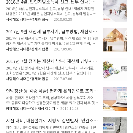
2018년 4월, 법인지방소득세 신고, 납부 안내! 새
1년이 경과된 1천만원 이상 지방세와 세외수입을 체납한 경우에
사..
롭게 개정된 내용은?
2018년 4월, 법인지방소득세 신고, 납부 안내! 새롭게 개정된
해당됩니다. 서대문구는 3월 12일 1차 지방세 심의위원회를 개
내용은? 2018년 4월은 법인지방소득세 신고, 납부의 달입니다.
최해 사망자, 청산종결 등 변동사유를 조사하여 체납처분 진행사
법인지방소득세는 법인이 소재하고 있는 것에 대해 지자체에 납
항 등을 검토해 공개대상자를 선정했습니다. 이번 명단공개 사전
사랑해요 서대문/경제와 협동
2018.03.29
부하는 지방세입니다. 2018년 새롭게 개정된 내용과 신고, 납부
안내를 통해 체납세액 납부를 촉구하고 6개월 간의 소명 기간을
에 대해 자세히 알아볼까요! 2018. 4월 법인지방소득세 신고·
주어 이 기간 내에 소명이 되지 않거나 체납액을 납부하지 않으
2017년 9월 재산세 납부시기, 납부방법, 재산세
납부 안내 ● 대상자 : 12월 결산 법인('17년 귀속 법인소득) ●
면 10월중에 2차 지방세 심..
조회 안내!
2017년 9월 재산세 납부시기, 납부방법, 재산세 조회 안내! '9월
납세지 : 결산일 현재 법인의 등기부에 따른 본점 또는 주사무소
정기분 재산세 납부기간 놓치지 마세요' 6월 1일 현재 주택, 토
의 소재지 (다만, 사업장이 둘 이상인 경우 각각의 사업장의 소재
지 소유자는 9월 정기분 재산세를 납부해야 합니다. 매매잔금을
지) ● 신고·납부방법 : 이택스, 위택스 전자(파일) 신고, 납부 또
사랑해요 서대문/경제와 협동
2017.09.05
과세기준일인 6월 1일 주고받은 경우, 새로 부동산을 취득한 매
는 지자체 방문 신고, 납부 - 이택스 바로가기
수자에세 납세의무가 있습니다! 6월 2일 이후 양도한 경우에는
https://etax.seoul.go.kr/ - 위택스 바로가기 https..
2017년 7월 정기분 재산세 납부! 재산세 납부시
6월 1일 현재 소유자인 양도자(전 소유자)에세 2017년도 재산
기, 부과기준, 조회방법은?
2017년 7월 정기분 재산세 납부! 재산세 납부시기, 부과기준,
세 납세의무가 있답니다! 2017년 9월 재산세 납부 안내 ● 납부
조회방법은? 2017년 7월은 재산세 신고, 납부의 달입니다! 우
시기 : 2017. 9. 16. ~ 10. 10. ※ 10월 2일 임시공휴일 지정으
리나라의 대표적인 지방세 가운데 하나인 재산세는 재산을 보유
로 기존 9월 31일에서 10월 10일로 납부기한이 연장되었습니
사랑해요 서대문/경제와 협동
2017.07.06
한 대가로 내는 보유세입니다. TONG지기와 함께 자세히 알아보
다. ※ 납부기한 경과시 3% 가산금이 추가로 부과됩니다. 10월
고~ 납부하러 가볼까요! ^^ 2017년 7월 정기분 재산세 납부 안
31일까지 미납 시 매월 1.2%의 중가산금이 ..
연말정산 등 각종 세금! 편하게 온라인으로 조회,
내 ● 납세의무자 - 6월 1일 현재 건축물, 주택, 선박 소유자 - 매
납부하자! 세금 납부조회 사이트!
세금! 편하게 온라인으로 조회, 납부하자! 세금 납부조회 사이
매잔금을 과세기준인 6월 1일에 주고 받은 경우, 새로 부동산을
트! 종류도 다양하고 신경쓸것도 많은 세금! 뭐가 뭔지 너무 헷갈
취득한 매수자 납세의무 - 6월 2일 이후 양도한 경우 6월 1일 현
리시죠~ 우리 생활에 필요한 세금 정보를 무료로 알 수 있는 곳
재 소유자인 양도자(전 소유자)가 납세의무 있음 ● 과세대상 -
함께해요 서대문/열린세상 이야기
2016.12.28
을 소개할까 합니다. 편하게~ 온라인으로 조회할 수 있는 방법!
주택(1/2), 건축물 ※ 주택분 재산세는 1년분 세금을 반으로 나
tong지기와 함께 파헤쳐볼까요!! #. 국세청 홈택스 국세 인터넷
누어 7월과 9월에 가각 1/2씩 같은 금액으로 과세 ● ..
지진 대비, 내진설계로 지방세 감면받자! 민간소
서비스를 하나로 통합! '국세청 홈택스'는 국세청 대민포털 서비
유 건축물 내진보강시 지방세 감면!
지진 대비, 내진설계로 지방세 감면받자! 민간소유 건축물 내진
스로 한번의 로그인을 통해 세금신고, 민원증명 발급, 현금영수
보강시 지방세 감면! 지진에 안전하게 대비하고 지방세도 감면
증 사용내역 조회, 전자세금계산서 발행 및 조회, 연말정산에 필