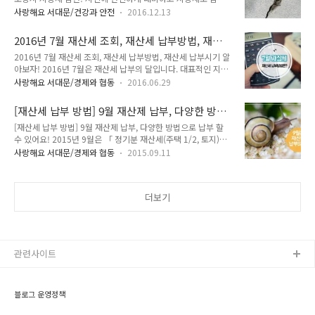
받으세요~^^ 내진 설계 의무대상이 아닌 건축물의 건축, 대수선
요한 내역 조회 등 모든 국세관련 인터넷 서비스 이용이 가능합
사랑해요 서대문/건강과 안전
2016.12.13
을 할 경우 내진 보강 시 지방세를 최대 50%까지 감면 받을 수
니다. 국세청 홈택스 바로가기 ☞ www.hometax.go.kr #. 위
있답니다!!!! 「지방세특례제한번」 제47조의4의 규정에 따라
택스 행정자치부 주관 전국 통합 지방세 포털 서비스로 재산세,
2016년 7월 재산세 조회, 재산세 납부방법, 재산
내진보강 대상이 아닌 일정 규모 (3층 미만이고 1,000㎡미만 건
주민세 등..
세 납부시기 알아보자!
2016년 7월 재산세 조회, 재산세 납부방법, 재산세 납부시기 알
축물 등)의 민간소유 건축물이 내진보강을 실시한 경우 지방세
아보자! 2016년 7월은 재산세 납부의 달입니다. 대표적인 지방
를 감면받을 수 있습니다! 감면혜택에 대해 알아볼까요~ 감면혜
세 가운데 하나인 재산세는 재산을 보유한 대가로 내는 보유세입
택 ● 건축을 하는 경우 - 취득세의 10% 경감 - 재산세 납세의무
사랑해요 서대문/경제와 협동
2016.06.29
니다. 납부시기, 재산세 조회, 납부방법에 대해 같이 알아볼까요
최초 성립일로부터 5년간 재산세의 10% 경감 ● 대수선을 하는
~ :: 7월 재산제 납부 ○ 납세의무자 - 6월 1일 현재(주택, 주택이
경우 - 취득세의 50%경감 - 재산세 납세의무 최초 성립일로부터
[재산세 납부 방법] 9월 재산제 납부, 다양한 방법
외 건축물, 토지, 선박, 항공기) 소유자 ○ 과세대상 : 주택(1/2),
5년간 재산세..
으로 납부 할 수 있어요!
[재산세 납부 방법] 9월 재산제 납부, 다양한 방법으로 납부 할
주택이외 건축물, 선박 주택분 재산세는 1년분 세금을 반으로 나
수 있어요! 2015년 9월은 「 정기분 재산세(주택 1/2, 토지)납
누어 7월과 9월에 각각 1/2씩 같은 금액으로 과세됩니다. ○ 납
부의 달」이에요. 지난 7월에도 재산세 납부의 달이였죠~ 주택
부기간 : 7. 16.(토) ~ 7. 31.(일) ○ 납부방법 - 시중은행 및 농수
사랑해요 서대문/경제와 협동
2015.09.11
분 재산세는 1년분 세금을 반으로 나누어 7월과 9월에 각각 1/2
신협, 우체국, 새마을금고에 납부 - 인터넷납부 : 인터넷
씩 같은 금액으로 과세되기 때문이에요. 9월 재산세 납부에 대해
(http://etax.seoul.go.k..
지기와 함께 자세히 알아볼까요!! 납세의무자 ▶ 6월 1일 현재
더보기
(주택, 토지)소유자 ▶ 매매잔금을 과세기준일인 6월 1일에 주
고 받은 경우에는 새로 부동산을 취득한 매수자에게 납세의무가
있으며, 6월 2일 이후에 양도한 경우에는 6월 1일 현재 소유자
인 양도자(전 소유자)에게 2015년도 재산세 납세의무가 있습니
다. ▶ 문의처 : 서대문구청 세무1과 (☎ 330-1347~9) 납부기..
관련사이트
블로그 운영정책