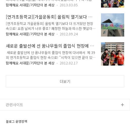
설레이기 마련일텐데요, 유치원에서 초등학교에 입학하는 1학
저렴한 가격으로 판매되어 학교발전기금으로 모아지는 알뜰바
함께해요 서대문/기자단이 본 세상
2013.03.05
년만큼 새학기에 대한 기대에 설레임이 두배일 겁니다. 미래의
자회는 매년 전교생과 학부모의 적극적인 참여로 성황을 이루고
꿈나무 초등학교 1학년 입학식에 TONG이 다녀왔습니다. ^^ 서
있습니다. 1학년부터 6학년까지 전교생 2200명의 각 반 어머니
[연가초등학교][가을운동회] 올림픽 열기보다 더
대문구 연가초등학교 입학식은 오전 11시에 시작되었습니다. 2
들이 반별로 모인 재활용품을 판매해 학교발전..
뜨거웠던 현장 속으로!
[연가초등학교 가을운동회] 올림픽 열기보다 더 뜨거웠던 현장
학년 상급생들이 만든 색종이 왕관과 이름표를 목에 건 1학년생
속으로! 요즘 날씨가 너무 좋죠? 쾌청한 하늘과 따스한 햇살이
들과 함께 입학식에 참석한 학부모와 격려차 나온 상급생 6학년
내리쬐는 전형적인 가을 날씨입니다. 가을하면 무엇이 떠오르세
학생들로 넓은 운동장과 스탠드가 꽉 찼지만 소란스럽지 않게 진
함께해요 서대문/기자단이 본 세상
2012.09.24
요? 천고마비, 독서, 낙엽, 오곡백과, 고독, 추억 등 여러 가지 단
행되었습니다. 아직은 아이같아 선생님의 세심한 손길이 필요하
어들이 떠오릅니다. 그 중 초등학교 가을 운동회가 기억에 남는
기도 합니다. 그래도 의젓하게 입학식을 치르는 모습이 대견스럽
새로운 출발선에 선 꿈나무들의 졸업식 현장에 다
데요, 만국기가 운동장에 걸리고 운동장에 모여서 순서를 기다렸
습니다. 교장선생님의 격려사가 짧아졌..
녀와서
새로운 출발선에 선 꿈나무들의 졸업식 현장에 다녀와서 제 39
던 것들이며 숨이 턱까지 차오를 때까지 달려서 받은 1등 도장,
회 연가초등학교 졸업식 현장 속으로! "시작이 있으면 끝이 있
전날 밤 엄마와 함께 만들었던 오재미를 던져 박을 터뜨렸던 기
다"라는 말이 있습니다. 무엇인가를 시작하고 끝을 낸다는 것은
억, 목이 터져라 응원했지만 아쉽게 바톤을 떨어뜨려 졌던 쓰라
함께해요 서대문/기자단이 본 세상
2012.02.17
참 값지고 의미있는 일입니다. 2012년을 시작하면서 새로운 결
린 기억들이 새록새록 떠오릅니다. 지난 21일(금) 연가초등학교
심을 하고 시작한 일들이 있을 겁니다. 이제 두달이 지나고 있는
에서는 초등학교 2학년 학생들의 가을 운동회가 있었습니다. 서
지금, 여러분은 계획한 대로 일을 이루고 계십니까? 초등학교 1
대문구에서도 학생수가 많은 연..
더보기
학년, 병아리처럼 귀엽고 아기같던 어린이들에게 6년간의 학교
생활을 잘 마무리 하고 청소년이 되어 초등학교를 졸업합니다.
긴 기간 만큼 어렵고 힘든 산들을 넘었던 만큼 초등학교 졸업식
은 의미 있고 축하해 주여야 합니다. 지난 2월 15일 (수)은 서대
문구 초등학교 졸업식이 많이 열렸습니다. 연가초등학교 졸업식
관련사이트
은 학생수와 학급수가 많..
블로그 운영정책