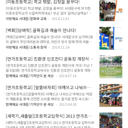
[미동초등학교] 학교 텃밭, 김장을 꿈꾸다!
어와 열정으로 명지대 상권활성화를 위해 함께 뛰는 새싹 프로젝
안 갈고 닦은 실력들이 대단하게..
[미동초등학교] 학교 텃밭, 김장을 꿈꾸다! 서대문구에 위치한
트 바로 가기 명지대학교 학생들이 위키서울 공모사업의 지도 아
미동초등학교가 시끌벅적하네요? 무슨 일이 일어난걸까요? 무
이디어로 선정되어 서울시의 지원을 받아 지도 제작을 하게 되었
슨 일인지 궁금하시면 지기와 함께 가보실까요? 미동초등학교
습니다. 그동안 발로 뛰며 지역 상권지도를 만들기 위하여 학생
사랑해요 서대문/문화와 교육
2014.12.01
과학실에서 김장 체험활동으로 김장을 담그고 있는 6학년 1반
들이 많은 노력을 하였답니다. 이 프로젝트가 의미 있는 것은 비
학생들의 모습이랍니다^^ 김장 체험활동은 교내 텃밭에서 재배
단 학생들의 노력뿐만 아니라 명지대 부근의 지역주민과 상인들
[벽화][담벼락] 골목길과 예술이 만나다!
한 배추, 무, 갓 및 친환경 농산물을 이용한 김장 담그기 체험을
이 학생들과 함께 힘을 합해 만들어낸 결과물이기..
[벽화][담벼락] 골목길과 예술이 만나다! 서대문구의 남가좌2동
통해 안전한 먹거리의 소중함을 인식하고자 '친환경급식 교육 공
의 골목이 주민여러분과 대학생, 어린이 등이 함께 하여 어둡고
동체 커뮤니티'에서 운영하는 프로그램입니다. 김장에 사용된 재
칙칙한 담벼락에서 알록달록하고 깨끗한 느낌의 골목길로 탄생
료들은 지난 늦여름부터 학생들이 학교텃밭에서 정성껏 가꿔 수
사랑해요 서대문/소통과 참여
2014.11.24
하였어요~!! 바로 이렇게 아기자기하고 알록달록하게 바뀌었는
확한 농산물을 사용한 것이라, 그 의미가 더 남달랐는데요. 이번
데요~ ^_^ 한층 더 밝고 귀여운 느낌이 들지 않나요? 이 벽화는
행사는 사전 간담회, 김장 재료의 준비, 김치 담그기, 수업 진행·
[연가초등학교] 친환경 인조잔디 운동장 개장식
서대문구의 2014년 1% 주민참여예산제로 선정되어 마을공동
보조 등 관내 주민으로 구성 된 김장..
에 가다!
[연가초등학교] 친환경 인조잔디 운동장 개장식에 가다! 지난 7
체 사업으로 지원하고 있는 '골목길과 예술이 만나다' 사업의 활
월 8일(화) 연가초등학교에서는 친환경 인조잔디 운동장 개장식
동 입니다. 지난 11월 7일부터 3일간 지역 주민, 명지대학교 학
을 열었습니다. 서부교육청과 서대문구청이 지원한 인조잔디 운
생, 관내 초·중·고등학생과 학부모님 등이 함께 자원봉사에 참
함께해요 서대문/기자단이 본 세상
2014.07.16
동장 사업은 친환경 인조잔디를 깔아 푸른 잔디 위에서 맘껏 뛰
여해 남가좌2동 골목길 담장에 아이들에게 친근한 벽화를 그려
어놀 수 있도록 하여 우리 아이들이 밝고 건강하게 자랄 수 있게
깨끗한 골목길로 재탄생 하였습니다. 크리스마스 느낌 제대로!!
[연가초등학교] [알뜰바자회] 아껴쓰고 나눠쓰고
도와줄 것입니다. 많은 학부모님과 내빈의 축하속에 진행된 개장
고사리 같은 아이의 손길로 탄생..
바꿔쓰는 자원의 재활용을 통해 건전한 소비를 배
[연가초등학교][알뜰바자회] 아껴쓰고 나눠쓰고 바꿔쓰는 자원
식과 공사 기간동안 운동장을 쓰지 못했던 아이들이 신나게 뛸
우는 즐거운 현장 속으로!
의 재활용을 통해 건전한 소비를 배우는 즐거운 현장 속으로! 변
수 있는 기회를 주고자 마련된 소체육대회까지 TONG이 전해드
덕스런 봄날씨가 계속되고 있는 요즘입니다. 지난 26일(금) 전날
릴게요^^ 인조잔디가 깔린 운동장입니다. 친환경이라 어린이들
함께해요 서대문/기자단이 본 세상
2013.04.30
내린 비 때문에 쌀쌀한 날씨에도 연가초등학교 운동장은 학부모
이 안심하고 뛸 수 있다고 합니다. 새롭게 단장한 농구장의 모습
들과 어린이들의 열기가 가득했습니다. 다름아닌 알뜰바자회가
이예요. 지난 6월 26일 KBL 총재배 어린이 농구 큰잔치 우승한
[새학기,새출발][초등학교입학식] 2013 연가초등
열리기 때문이었죠. 어린이들과 사람들로 붐볐던 왁자지껄 신나
연가초등학교 농구부가 앞으로 더욱..
학교 입학식에 다녀와서
[새학기,새출발][초등학교입학식] 2013 연가초등학교 입학식에
는 바자회 현장 속으로 TONG과 함께 가실까요? 내게는 필요하
다녀와서 3월 4일(월) 새학기가 시작되었습니다. 누구나 처음은
지 않지만 누군가에게는 필요한 물건들이 운동장을 가득 메우고