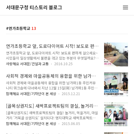
서대문구청 티스토리 블로그
연가초등학교
13
연가초등학교 앞, 도로다이어트 시작! 보도로 편
하게 걸으세요~
연가초등학교 앞, 도로다이어트 시작! 보도로 편하게 걸으세요~
시민들이 일상생활에서 불편을 겪고 있는 부분이 무엇일까요?
주민들의 편하고 쾌적한 보행환경을 위해 '도로다이어트'를 시작
사랑해요 서대문/건설과 교통
2016.10.25
합니다! 도로 공간을 재편하여 교통약자를 비롯한 시민에게 더
나은 보행환경을 제공할 수 있겠죠! 그럼 어느곳이 어떻게 진행
사회적 경제와 마을공동체의 융합을 위한 남가좌
되는지 TONG지기와 함께 알아볼까요~^^ :: 도로다이어트 ○
1동 주민커뮤니티 워크숍에 다녀와서
사회적 경제와 마을공동체의 융합을 위한 남가좌1동 주민커뮤
대 상 : 연가초등학교 후문 앞 도로 ○ 기 간 : 2016. 9.~11. ○
니티 워크숍에 다녀와서 지난 12월 15일(화) 남가좌1동 주민센
개선내용 - 증가로 연가초등학교 후문 앞 도로의 차로 폭을 축소
터에서 뜻깊은 행사가 열렸어요. 새롭게 태어난 주민 소통공간인
(10.6m → 8.9m)하여 보행자 안전을 위한 보도 조성, 안전난간
함께해요 서대문/기자단이 본 세상
2015.12.21
주민센터에서 오후 5시부터 8시까지 이 열렸답니다. 추운 겨울
설치 - 차로 폭 조정, 안전지대 축소 등 노면표시 설치 ○ 문 의 :
날씨에도 정말 많은 분들이 오셔서 함께 하셨는데요. 그 현장을
서대문구청 교통행정과 ☎ 330-1797 이곳은 평소 어린이..
[골목상권지도] 새싹프로젝트팀의 결실, 놀거리,
소개해 드릴게요. 본 행사가 시작되기 전 체험부스가 마련된 공
먹을거리, 마실거리 '거북골 상권지도' 설치되다!
[골목상권지도] 새싹프로젝트팀의 결실! 놀거리, 먹을거리, 마실
간에서는 여러가지 다채로운 행사가 진행되고 있었습니다. 체험
거리 '거북골 상권지도' 설치되다! 명지대학교 새싹프로젝트팀
부스에서는 민화의 향기, 회원들의 민화 그리기와 민화 전시, 리
들의 꿈과 노력의 결실인 거북골 상권지도가 설치되었답니다. 그
본 만들기, 동전지갑 만들기, 문패 만들기 등을 체험해 볼 수 있
함께해요 서대문/기자단이 본 세상
2015.06.05
현장에 이 다녀왔는데요. 함께 알아볼까요! 지난번에 소개해드
었지요. * 민화 전시와 그리기 체험 민향회 회원들의 작품 전시
렸던 새싹프로젝트 기사를 기억하시지요? ⇒ 반짝이는 아이디
를 보니 그림 속의 꽃들이 향기를 퍼뜨리고 있는 듯 했어요. 그동