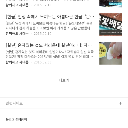
날! 다들 떡국 먹고 한살 더 드실 준비 되었습니까?!지기는 아직
기에 지반이 동결과 융해현상을 반복하다가 겨울철 얼어있던 땅
함께해요 서대문
2015.02.13
마음의 준비가 안됐어요..ㅠㅜ 설날은 남자분들은 가족, 친적들
이 봄기운에 녹기 시작하면서 머금고 있는 수분양이 증가하여 공
을 만날 수 있어서 좋아하실 분들이 많지만, 며느리인 여성분들
사장, 축대, 옹벽 등이 약해지는 시기입니다. 이 때문에 지반침하
[한글] 일상 속에서 느껴보는 아름다운 한글! '은
은 차례상, 큰집 대청소 등등 많은 일감 때문에 생각만 해도 스트
가 시설물 구조를 약화시켜 균..
빛배달부'
[한글] 일상 속에서 느껴보는 아름다운 한글! '은빛배달부' 길을
레스가 받는답니다!! 명절 증후근으로 고생하시는 분들도 많답
지나다가 잠시 하늘을 바라보면 여러 가게들의 많은 간판들이 눈
니다.. 특히나 설날이 지나고 남은 설날 음식으로 인해 며칠간 상
에 들어 옵니다! 간판에 적혀있는 가게 이름들을 볼 때 마다 영어
차림이 계속 같게되지요? 그래서 오늘은 다가오는 설날 남은 음
함께해요 서대문
2015.02.10
로 써져있기도 하고, 또는 외래어, 신조어들이 보입니다. 가끔은
식 맛있는 변신에 대하여 알아볼려고 합니다! 메모 준비 되셨죠?
무슨 뜻인지, 무슨 말인지 헷갈리기도 하고, 이해하기도 어렵기
^^ 매번 알맞게 준비한다고 하지만 대부분 남는 명절 음식들, 명
[설날] 혼자있는 것도 서러운데 설날이라니! 자취
도 하고, 알쏭달쏭하죠. 일상 속에서 한글의 아름다움을 느낄 수
절 내 음식을 며칠동안 ..
생의 설날 떡국만들기!
[설날] 혼자있는 것도 서러운데 설날이라니! 자취생의 설날 떡국
있도록 한글로 만든 곳이 우리 서대문구에 있어서 기쁜 마음으로
만들기! 점점 다가오는 2015년의 설날! 이제 몇일 뒤면 최대 명
소개해 드리고자 해요!! 은빛배달부 (출처 네이버 한글한글아름
절 구정이 찾아옵니다! 이번 구정날짜는 2월 19일 인데요~ 우수
답게) 은빛배달부는 서울시 서대문구 홍은복지관에서 운영하는
함께해요 서대문
2015.02.09
와 설날이 함께 있는 날입니다. 설날이 민족 최대 명절이라고 하
노인일자리사업장으로, 만 65세의 어르신들이 서울에서 천안까
지만 지기처럼 집으로 못가시는 분들 많이 계시죠 ㅜㅜ (혹은 취
지 지하철이 있는 곳이라면 어디든지 빠르고 정확하게 주문한 물
업부터 결혼까지 잔소리를 듣기 싫어서 가시는 분들도 추가요!)
품을 전달해주는 지하철택배서비..
더보기
그렇다고 설날인데 뭔가 해야할 것 같고, 크리스마스에도 혼자
보내듯이 설날에도 혼자 보낸다면 뭔가 억울한 것 같고 그래서
지기가 준비했습니다. 설날인데 마음은 외롭더라도 상차림은 푸
짐해야하니까요~! 우선 설날의 가장 핵심 음식! 바로 떡국!! 그럼
지금부터 자취생의 설날음식 만들기 대작전! 시작합니다~ 설날
관련사이트
음식에 빠질 수 없는 떡..
블로그 운영정책