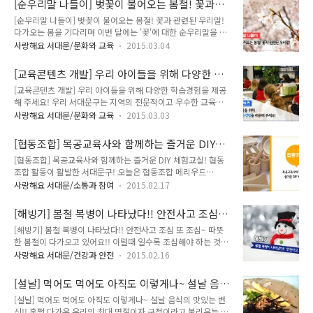
[순우리말 나들이] 벚꽃이 불어오는 봄철! 꽃과
의견을 수렵하고자 해요!! 청소년 여러분~지기와 함께 해줄실꺼
교수) 2회 강연 3월 ..
관련된 우리말!
[순우리말 나들이] 벚꽃이 불어오는 봄철! 꽃과 관련된 우리말!
죠?^^ 모집개요 모집인원 : 청소년 70명 모집기간 : 2015. 3.
다가오는 봄을 기다리며 이번 달에는 '꽃'에 대한 순우리말을 살
11(수) ~ 3. 20(금) 활동기간 : 1년 지원자격 : 서대문구에 주소
펴볼게요~ 우선 '꽃보라'는 '떨어져 바람에 날리는 많은 꽃잎'을
를 두거나 관내 학교에 재학중인 중·고등학생 여러분! 신청방법
사랑해요 서대문/문화와 교육
2015.03.04
뜻해요! '꽃비'는 '꽃잎이 비가 내리듯 가볍게 흩뿌려지는 것'을
: 신청서를 작성하여 방문하여 제출해주세요 (서대문구청 정책
비유적으로 이르는 말이지요. '꽃바람'은 '꽃이 필 무렵에 부는
기획담당관) 또는 이메일(i2002d@sdm.go.kr)로 제출해주세
[교육콘텐츠 개발] 우리 아이들을 위해 다양한 학
봄바람'을 의미합니다. 보기에도 예쁜 '꽃전'은 '찹살가루를 반죽
요. ※..
습경험을 제공해 주세요!
[교육콘텐츠 개발] 우리 아이들을 위해 다양한 학습경험을 제공
해서 진달래나 개나리, 국화의 꽃잎을 붙여서 기름에 지진 떡'을
해 주세요! 우리 서대문구는 지역의 전문적이고 우수한 교육콘
말합니다. 다가오는 따뜻한 봄날 우리 모두 꽃바람 나들이를 떠
텐츠를 관내 초·중·고등학교에 연계하여 학생들에게 다양한 학
나보아요~ [자료제공 : 이화여대 국어문화원] 순화어 책갈피 [셰
사랑해요 서대문/문화와 교육
2015.03.03
습경험을 제공하고자 교육경비보조금을 활용한 콘텐츠 공모사
어 하우스 -> 공유 주택] ※ 셰어 하우스 -> 공유 주택 침실만 따
업을 진행합니다. 공모분야는 문예체, 심리·정서, 진로·직업체
로 쓰고 거실, 부엌, 욕실 등은 함께 사용하는 공유 주택(셰어 ..
[협동조합] 목공교육사와 함께하는 즐거운 DIY
험, 자기주도 프로젝트 등 학생들의 창의력과 인성 함양을 위한
체험교실!
[협동조합] 목공교육사와 함께하는 즐거운 DIY 체험교실! 협동
교육프로그램입니다. 국·영·수 등 교과목수업은 제외됩니다 기
조합 활동이 활발한 서대문구! 오늘은 협동조합 메리우드
억해주세요~^^ 교육콘텐츠 공모! 지기와 자세히 알아볼까요?
(Merrywood)의 소식을 전해드리러 왔답니다!! ^^ 3월부터 5
^^ 교육콘텐츠 공모 공모기간 : 2015. 2. 26 ~ 3. 11 (주말제외
사랑해요 서대문/소통과 참여
2015.02.17
월 매주 목요일마다 남가좌2동 주민센터에서 "전문목공교육사
2주간) 지원자격 : 서울시 소재 아동청소년 프로그램 관련 수행
와 함께하는 DIY 체험교실"을 운영합니다! 어떤 내용으로 이루
경험 또는 능력 있는 지역 기관(개인, 단체) ※ 제외대상 - 정치 ·
[해빙기] 봄철 복병이 나타났다!! 안전사고 조심
어 지는지 함께 알아볼까요??^^ 전문목공교육사와 함께하는 즐
종교 활동을 목적으로 ..
또 조심~
[해빙기] 봄철 복병이 나타났다!! 안전사고 조심 또 조심~ 따뜻
거운 DIY 체험교실 일 시 : 2015년 3월 ~ 5월 개 강 : 2015년 3
한 봄철이 다가오고 있어요!! 이럴때 일수록 조심해야 하는 것이
월 5일 목요일 10:00 ~ 12:00 대 상 : DIY에 관심 있는 성인 누
있는데요. 바로 해빙기 안전사고입니다. 안전사고는 우리 모두가
구나 장 소 : 남가좌2동주민센터 지하 꿈자람터 (서대문구 증가
사랑해요 서대문/건강과 안전
2015.02.16
안전을 가장 먼저 생각하는 생활태도로 예방할 수 있답니다. 지
로10길 28) 수 강 료 : 3개월 간 12회 75,000원 재료비 별도)
기와 함께 해빙기 안전에 대해 알아보고 봄 맞이 준비해요~ 해빙
수강인원 : 선착순 10명 (5명 미만 시 폐강..
[설날] 먹어도 먹어도 아직도 이렇게나~ 설날 음
기! 복병이 나타났다. 기온이 0℃ 이하로 떨어지는 겨울철에는
식의 맛있는 변신!!
[설날] 먹어도 먹어도 아직도 이렇게나~ 설날 음식의 맛있는 변
지표면 사이에 남아 있는 수분이 얼어붙으면서 토양이 평균
신!! 훌쩍 다가온 우리의 최대 명절이자 구정이라고 불리우는 설
9.8% 가량 부풀어 오르는 '배부름 현상' 발생합니다. 계절전환