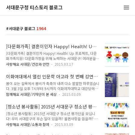
서대문구청 티스토리 블로그
서대문구 블로그
1964
[다문화가족] 결혼이민자 Happy! Health! Up
프로젝트, 다문화가족지원!
[다문화가족] 결혼이민자 Happy! Health! Up 프로젝트, 다문
화가족지원! 다문화가정을 위해 노력하는 서대문구! 여러분을
위한 소식을 지기가 가져왔어요! 결혼이민자의 한국식생활 적응
사랑해요 서대문/건강과 안전
2015.03.17
을 높이고 영양불균형 해소를 위해 다문화 가족을 대상으로
Happy! Health! up 영양교육이 여러분을 찾아갑니다!! 2015
이화여대에서 열린 인문학 아고라 첫 번째 강연
년 다문화가족 영양교육 실시! 대 상 : 베트남, 중국 출신 결혼이
에 다녀와서 - 생명, 그 아름다움에 대하여(최재천
봄이 오는 길목에서 봄비가 촉촉이 내려 다소 쌀쌀한 하루였습니
민자 및 가족 40명 기 간 : 2015. 3. 18.(수) ~ 4. 29.(수) 주1회,
교수 강연) -
다. 3월 3일 오후 7시부터 9시까지 이화여자대학교 대강당에서
총6회 구분 교육일시 베트남 1회차 2015. 3. 18. (수)
인문학 강연이 있어서 서대문TONG이 다녀왔습니다. 이 프로그
11:00~12:00 2화차 2015. 3. 25. (수) 11:00~12:00 3회차
함께해요 서대문/기자단이 본 세상
2015.03.09
램은 (재)플라톤아카데미에서 주관하는 인문학 아고라로, 이라
2015. 4. 1. (수) 11:00~12:00 중국 1회차 2015. 4. 1..
는 주제 하에 3월 3일부터 5월 5일까지 매주 화요일 오후 7시부
[청소년 봉사활동] 2015년 서대문구 청소년 평가
터 9시까지 총 10회의 강연을 마련한 프로그램입니다. (재)플라
단을 모십니다!
[청소년 봉사활동] 2015년 서대문구 청소년 평가단을 모십니
톤아카데미는 국내 최초의 인문학 지원 재단으로 “인간정신의
다! 우리 서대문구의 무슨 일이 있을까? 불편사항을 없을까? 이
보편적 발전과 인격의 탁월함을 추구하는 성찰의 인문학을 심화
런 고민들 해보셨나요!! 어떻게 해결하면 될까? 어떻게 알리지?
․ 확산시킨다”는 목적으로 2010년 11월에 설립되었습니다.
사랑해요 서대문/소통과 참여
2015.03.09
이러한 생각들을 듣고자 청소년 여러분을 모십니다! 우리 서대
(재)플라톤아카데미 인문학 아고라 - 아름다운 삶과 죽음 ▶ 강
문구의 주요사업 현장 모니터링을 통해서 주민들의 불편사항과
연 일정 1회 강연 3월 3일 생명, 그 아름다움에 대하여 (최재천