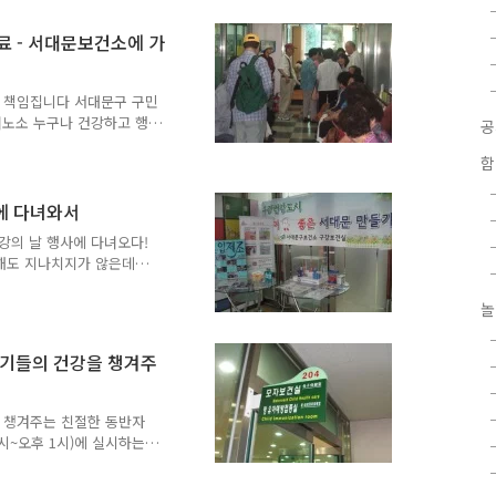
하고 있어요. 오늘은 두 가
소도포와 토요무료치과진료 소
 - 서대문보건소에 가
이들의 불소도포와 9월 3일
동 불소도포 -관심과 꾸준
일에 실시한 취학전 아동 무
을 책임집니다 서대문구 구민
녀노소 누구나 건강하고 행
특히 관내 65세이상의 어르
함
강한 노년을 보내실 수 있
 서대문 관내 한방의사 선
물리 치료실에서 시작된 진료
에 다녀와서
지난 4월 부터 매월 1회씩
강의 날 행사에 다녀오다!
어르신들이 많이 계셨습니다.
해도 지나치지가 않은데
습니다. - 혈압 측정 및
? 바로 6월 9일이 구강보건
날이 되었는지 아세요? 첫
놀
구치(臼 齒)'의 '구' 자를
것인데요, 서대문보건소에서는
아기들의 건강을 챙겨주
가는 구강 건강 상담 6월
인종합 복지관에서는 구강에 관
한 분들에게 ..
을 챙겨주는 친절한 동반자
시~오후 1시)에 실시하는
에게 아기의 건강을 챙기는
요일에 함께 해주는 보건소