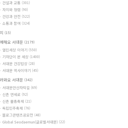
건설과 교통
(301)
자치와 청렴
(90)
건강과 안전
(522)
소통과 참여
(324)
공지
(15)
께해요 서대문
(2179)
열린세상 이야기
(550)
기자단이 본 세상
(1400)
서대문 건강밥상
(28)
서대문 역사이야기
(45)
러와요 서대문
(342)
서대문안산자락길
(69)
신촌 연세로
(92)
신촌 물총축제
(21)
독립민주축제
(76)
블로그콘텐츠공모전
(48)
Global Seodaemun(글로벌서대문)
(22)