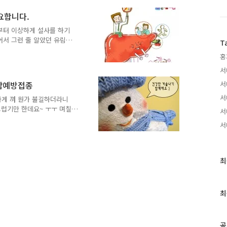
예방 접종, 부모님들의 세
는 순간 귀엽고 예쁜 아기
요합니다.
손을 잡고 진찰을 받거나 주
부터 이상하게 설사를 하기
이들도 왠일인지 엄마 아빠가
어서 그런 줄 알았던 유림이
T
는 무서운 주사바늘도 엄마
니다. 그런데 유림이의 증세
홍
지기만 했어요. 결국 유림이
니다. 이렇게 'A형 간
서
 대부분을 차지 한다고 해서
감예방접종
서
 A형 간염은 왜 걸리는 걸
동이 많아질수록 특히나 A
서
하게 껴 뭔가 불길하더라니
뭘까요? A형간염은 A형간
럽기만 한데요~ ㅜㅜ 며칠
서
만 같습니다~ 강원 산간지방
서
도 진눈깨비로 첫눈을 맞이했
에 우리 몸의 근육이 경직
문에 안전사고가 많이 발생
 겨울철 건강 유의에 관한
최
최
은 절대 금물! 심장이 위험
근
의 안타까운 소식이 들려오
글
과
최
인
기
글
공