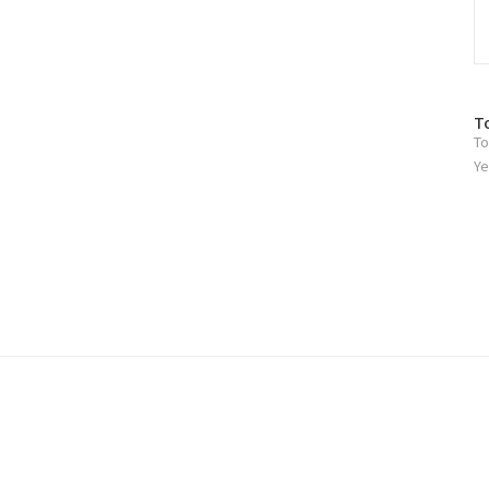
방
T
To
문
자
Ye
수