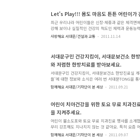
육아의 고민을 동시에 해결하세요. ^^ 난임부부 시술비
평균소득150%이하 난임부부 (2인가족직장건강보험료153
Let's Play!!! 몸도 마음도 튼튼 어린이
난임시술전 신청 ￭ 내 용 -체외수정시술:1인1회한도액
는 100만원) -인공수정시술:1인1회한도액50만원,
최근 우리나라 어린이들은 신장·체중과 같은 체격면에
원 ￭ 대 상:전국가구월평균소득50%이하의 출산가정 
강해 보이나 실질적인 건강의 척도인 체력과 운동능력
는 어린이들의 신체활동 범위가 좁아졌기 때문입니다.
사랑해요 서대문/건설과 교통
2011.11.14
하면서 서구화 라이프스타일 변화로 인해 어린이들도 
과 같은 성인병 위험에 노출되어 있습니다.이와 같은
문구보건소는 올해 처음으로 미취학 어린이들이 모
서대문구민 건강지킴이, 서대문보건소 한방
『Let's Play 어린이신체활동늘리기』사업을 시작하였습
와 저렴한 한방치료를 받아보세요.
이 신체활동 늘리기 사업은 ? 지역사회와 연계하여 
램을 구축하고, 운동과 친해지도록 체험 기회를 제
서대문구민 건강지킴이, 서대문보건소 한방진료실 개
나타내고, 성인기에도 적..
들'에 대한 정보와 소식은 여러 번 서대문TONG을 
지난 9월 1일에 개원한 한방진료실에 대한 소식을 
함께해요 서대문/기자단이 본 세상
2011.09.21
료실은 서대문보건소 별관, 우리들 건물의 3층에 자리
끗한 한방진료실을 들어서며 우리 구에 이렇게 좋은 
습니다. 65세 이상 어르신은 월 3회까지 무료! - 
어린이 치아건강을 위한 토요 무료 치과진
료실 이곳에서는 구민들의 건강 상담과 혈압체크, 진맥
을 지켜주세요.
니다. 그리고 한방보험이 적용되는 조제약을 처방합니
거나 부항을 뜨지는 않습니다.) 65세 이상 어르신은 
어린이 불소도포와 토요 무료 치과진료 행사를 소개합
이상은 진료..
무리 강조해도 지나치지 않는 것 같아요. 특히 요즘 
보다 과자나 초콜릿 등 군것질 거리를 많이 해서 치
함께해요 서대문/기자단이 본 세상
2011.09.07
고 있다고합니다. 대책이 시급한데요. 서대문 보건소