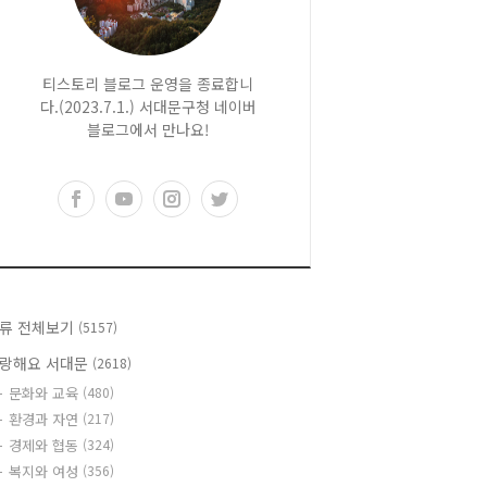
티스토리 블로그 운영을 종료합니
다.(2023.7.1.) 서대문구청 네이버
블로그에서 만나요!
류 전체보기
(5157)
랑해요 서대문
(2618)
문화와 교육
(480)
환경과 자연
(217)
경제와 협동
(324)
복지와 여성
(356)