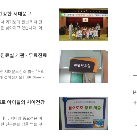
 지원 ￭ 대 상:전국가구월
,968원이하) ￭ 기 간 :
가 건강한 서대문구
180만원,총4회지원(4회차
총3회지원 산모신생아도우미 지
서 과거보다 훨씬 커져 건
(3인가족직장건..
은 낮아지고 있습니다. 이
 또한 맞벌이 부부가 증가
비만, 고지혈증, 당뇨병 등
 문제점을 해결하고자 서대
여있는 어린이집을 대상으로
진료실 개관 - 무료진료
니다. Let's play 어린
어린이 비만 예방관리프로그
공하므로서 운동 학습효과를
관 서대문보건소 별관 '우리
통해 접하셨지요? 이번에는
알려드리려고 합니다. 한방진
잡고 있습니다. ^^밝고 깨
분
곳이 생겨서 마음이 흐뭇했
경제적 부담을 덜어주는 한방진
료로 아이들의 치아건강
사
, 약 처방과 침을 시술합
다. (물리치료기를 사용하
월 3회까지는 무료이며 3회
니다. 치아의 중요성은 아
어린 친구들은 밥을 먹는 것
아건강이 예전에 비해 나빠지
에서는 구민들, 나아가 어린