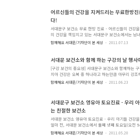
이들의 구강건강(치아건강)을 위해 여러 가지 일들을 
지 소식에 대해서 소개해드리려고 합니다. 바로 불
어르신들의 건강을 지켜드리는 무료한방진료
식인데요. 저는 9월 1일(목)에 있었던 취학 전 어린
다!
(토)에 토요무료치과진료에 다녀왔습니다. 취학 전 아
한 관리가 어린이들의 치아를 건강하게! 먼저 9월 1
서대문구 보건소 무료 한방 진료 - 어르신들의 건강
료 불소도포는 ..
의 건강을 책임지고 있는 서대문구 보건소에서는 남
복할 수 있도록 많은 프로그램을 진행하고 있는데요, 
함께해요 서대문/기자단이 본 세상
2011.07.13
신들을 위한 무료 한방 진료를 실시하고 있습니다. 건
도록 배려한 무료 한방 진료 현장으로 함께 가실까요?
생님들의 무료 진료 지난 6월 28일 오후 1시, 2층 
서대문 보건소와 함께 하는 구강의 날 행사
는 많은 어르신들이 시작전부터 기다리고 계셨습니다. 
[구강 보건의 중요성] 서대문구 보건소와 함께하는 구
진료를 받아 벌써 3번째라며 이 날을 기다리신다는 
치아 건강은 오복 중 하나라고 하는만큼 아무리 강조
서대문관내의 한방 의사 선생님들이 진료를 담당해 주셨
요.^^ 얼마전 '구강보건의 날'이었다는 사실을 아세요
건강 상담..
함께해요 서대문/기자단이 본 세상
2011.06.23
의 날이었답니다. 그런데 왜 6월 9일이 구강 보건의 
영구치가 나는 시기인 6세의 '6'이라는 숫자와 어금니의'
숫자화 해서 6월 9일을 '구강보건의 날' 로 정한 
서대문구 보건소 영유아 토요진료 - 우리 
구강의 날을 맞아 행사와 캠페인을 개최했습니다. 찾아
는 친절한 보건소
9일 (수) 오전 10시 30분 부터 12시까지 서대문노
한 개인 상담 및 교육, 구강 위생 용품을 전시하고 필요
서대문 보건소 영유아 토요진료 - 우리 아기들 건강
얼마 전, 서대문 보건소에서 둘째 넷째 토요일(오전 9
영유아 토요진료 현장을 찾아갔습니다. 맞벌이 부부
함께해요 서대문/기자단이 본 세상
2011.05.20
것은 정말 쉽지않은 일인데요. 친절한 동반자처럼 토