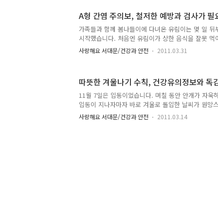
가 있다니 제가 다 뿌듯한 마음이었답니다. 아이들의 
심한 관심이 필요 보건소 2층의 모자 보건실에 들어서
A형 간염 주의보, 철저한 예방과 검사가 필
들과 어린 아이들이 엄마의 품에 안겨, 혹은 아빠의 
가족들과 함께 봄나들이에 다녀온 유림이는 몇 일 뒤
사를 맞고 있었습니다. 평소 같으면 엉엉 울었을 아
시작했습니다. 처음엔 유림이가 상한 음식을 잘못 먹
곁에 있다는 생각에 안심이 되었나봅니다. 꼬마 숙녀
어머니는 약국에서 지사제를 사와 유림이에게 먹였답
가 곁에 있으니 무..
사랑해요 서대문/건강과 안전
2011.03.31
는 나아지지 않았고 도리어 구토까지 하며 더욱 심해
는 병원에 가게 됐고 그곳에서 A형 간염 진단을 받았답
염'은 항체를 갖고 있지 않은 10대부터 30대 환자가
따뜻한 겨울나기 수칙, 건강유의정보와 독
보통 '깨끗해서 걸리는 질병'으로 잘 알려져있습니다.
까요? 봄철이 되면 야외활동이 많아지는데요. 야외활
11월 7일은 입동이었습니다. 며칠 동안 안개가 자욱
형간염에 대한 주의가 요구된답니다. 그 이유가 과연 
입동이 지나자마자 바로 겨울로 돌입한 날씨가 원망스
염 바이러스에 ..
째 불어오는 매서운 바람에 온몸이 꽁꽁 얼어버릴 것
사랑해요 서대문/건강과 안전
2011.03.14
에는 이미 얼음이 얼어붙은 지 꽤 됐고 이번주 서울
죠. 겨울철엔 추운 날씨로 인해 체온도 낮아지기 때문
되고 혈관이 수축되어 부상의 위험이 커진답니다. 때
하고 건강에 큰 해를 입는 경우가 많은 데요, 오늘은
정보를 알려드리고자 합니다 ^^ 실외에서 무리한 운동
해요 겨울철에 종종 심장마비로 인해 급사한 사람들
곤 합니다. 왜 겨울..