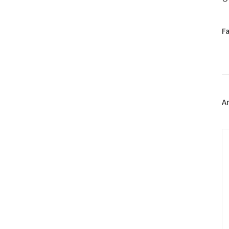
페
F
이
스
북
트
위
터
플
A
러
그
인
C