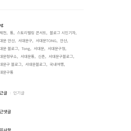
ag
제천,
통,
스토리텔링 콘서트,
블로그 시민기자,
대문 안산,
서대문구,
서대문TONG,
안산,
대문 블로그,
Tong,
서대문,
서대문구청,
대문형무소,
서대문통,
신촌,
서대문구블로그,
대문구 블로그,
서대문블로그,
국내여행,
대문구통,
근글
인기글
근댓글
지사항