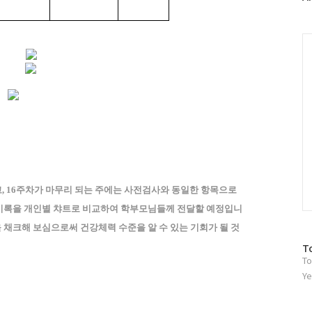
러
그
인
C
, 16주차가 마무리 되는 주에는 사전검사와 동일한 항목으로
기록을 개인별 챠트로 비교하여 학부모님들께 전달할 예정입니
채크해 보심으로써 건강체력 수준을 알 수 있는 기회가 될 것
방
T
To
문
자
Ye
수