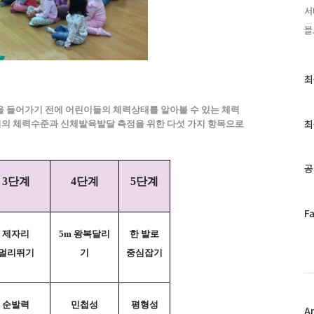
서
블
최
최
근
글
을 들어가기 전에 어린이들의 체력상태를 알아볼 수 있는 체력
과
최
이의 체력수준과 신체발육발달 측정을 위한 다섯 가지 항목으로
인
기
글
공
3단계
4단계
5단계
페
F
이
제자리
5m 왕복달리
한 발로
스
멀리뛰기
기
중심잡기
북
트
위
터
순발력
민첩성
평형성
플
A