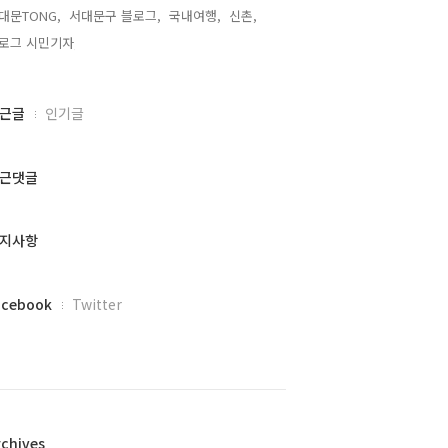
대문TONG,
서대문구 블로그,
국내여행,
신촌,
로그 시민기자,
근글
인기글
근댓글
지사항
acebook
Twitter
rchives