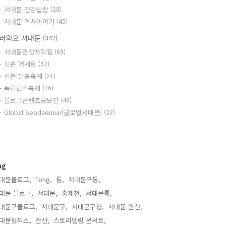
서대문 건강밥상
(28)
서대문 역사이야기
(45)
러와요 서대문
(342)
서대문안산자락길
(69)
신촌 연세로
(92)
신촌 물총축제
(21)
독립민주축제
(76)
블로그콘텐츠공모전
(48)
Global Seodaemun(글로벌서대문)
(22)
ag
대문블로그,
Tong,
통,
서대문구통,
대문 블로그,
서대문,
홍제천,
서대문통,
대문구블로그,
서대문구,
서대문구청,
서대문 안산,
대문형무소,
안산,
스토리텔링 콘서트,