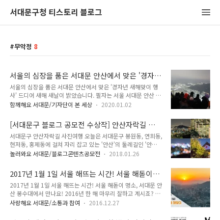
서대문구청 티스토리 블로그
무악정
8
서울의 심장을 품은 서대문 안산에서 맞은 '경자
년 새해맞이 행사'
서울의 심장을 품은 서대문 안산에서 맞은 '경자년 새해맞이 행
사' 드디어 새해 새날이 밝았습니다. 필자는 서울 서대문 안산 봉
수대에서 열린 새해맞이 행사에 다녀왔는데요. 서울 서대문 안산
함께해요 서대문/기자단이 본 세상
2020.01.02
봉수대에서 열린 새해맞이 행사에 다녀왔습니다. 2020년 1월 1
일 오전 6시 30분에 수많은 구민이 모인 가운데 다양한 행사들
[서대문구 블로그 공모전 수상작] 안산자락길 사
이 펼쳐졌습니다. 서대문구청 뒤편 안산 '만남의 광장'에서는 복
진여행
서대문구 안산자락길 사진여행 오늘은 서대문구 봉원동, 연희동,
(福)자가 새겨진 떡과 따뜻한 음료들이 무료로 제공되었습니다.
현저동, 홍제동에 걸쳐 자리 잡고 있는 '안산'의 둘레길인 '안산
싸라기눈이 내리는 새해 첫날, 꼭두새벽부터 많은 인파가 청사초
자락길'을 주제로 이야기를 전해드리려고 합니다. 우선 안산에
롱 등산로를 따라 연흥약수터, 무악정, 봉수대까지 이동하는 모
놀러와요 서대문/블로그콘텐츠공모전
2018.01.26
대해서 먼저 소개를 드리자면, 말의 안장과 닮았다 하여 안산으
습이 눈에 띄었습니다. 서대문 안산은 인왕산에서 서쪽 방면으로
로 불리며, 다른 이름으로는 '무악'이라 하여 무악산이라 불리기
뻗어 무악재를 이루며 솟은 산이며 서울특별시 기념물 제13호로
2017년 1월 1일 서울 해뜨는 시간! 서울 해돋이
도 합니다. 높이는 296m로 높은 편은 아니나, 기암괴석들이 곳
지정된 무악동 봉수대를 간..
명소, 서대문 안산 봉수대에서 만나요!
2017년 1월 1일 서울 해뜨는 시간! 서울 해돋이 명소, 서대문 안
곳에 있어 산다운 분위기를 낼 수 있는 곳이기도 합니다. 안산자
산 봉수대에서 만나요! 2016년 한 해 마무리 잘하고 계시죠? 다
락길은 총 7km에 걸쳐서 조성되어 있으며, 연희숲속쉼터, 안산
사다난 했던 2016년... 내년에는 좋은 일들이 많았으면 좋겠어
봉수대, 봉원사 등 다양한 볼거리들이 자리 잡고 있습니다. 프롤
사랑해요 서대문/소통과 참여
2016.12.27
요!! 2017년 힘차게 함께 출발해볼까요? 2017년 1월 1일, 서대
로그 이전에 같은 산책로를 따라서 카메라 없이 산행을 했던 기
문 안산 봉수대에서 새해 해맞이 행사를 진행합니다! 서울의 전
억이 납니다. 오늘은 카메라와 삼각대를 챙겨 안산의 곳곳을 사