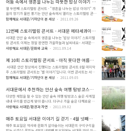
어둠 속에서 영혼을 나누는 따뜻한 밥상 이야기 -
경이 한 눈에 보이는 곳으로 유명한 곳인데요. 해맞이 명소로도
진속에 담고 싶다는 생각으로..
열두번째 스토리텔링 콘서트
열 두번째 스토리텔링 콘서트 - "영혼을 나누는 밥상 이야기" 가
최고겠죠~ tong지기와 함께 새해 해맞이 함께해요!! 2017년 서
을의 향기가 물씬 풍기는 안산 숲속에서 열리는 스토리텔링 콘서
대문 안산 해맞이 ○ 일 시 : 2017. 1. 1. (일) 06:30 ~ 08:30 ○
트는 특별한 이야기와 스토리로 매번 다른 감동을 주고 있습니
장 소 : 서대문 안산 봉수대 ○ 행사내용 - 따뜻한 순두부, 온음료
함께해요 서대문/기자단이 본 세상
2011.09.26
다. 9월 16일, 스토리텔링 열 두 번째 이야기는 한국 사람의 힘이
나누기(장소 : 만남의 광장 입구) - 새해 포토존(장소 : 봉수대),
되는 "밥"에 관한 이야기였는데요. 어둠이 내려 앉은 서대문구
소망풍선 날리기(장..
12번째 스토리텔링 콘서트 - 서대문 메타세콰이
청에서 모여 안산 북벽길로 걸음을 재촉했습니다. 이번 콘서트에
어 길과 안산 북벽에서 즐기는 콘서트와 밥상이야
서대문 안산 숲 속에서의 영혼을 나누는 '밥상 이야기' 스토리텔
는 춘천, 기흥, 송파에서 오신 사색의 향기 회원들과 서대문구청
기
링 콘서트 이제는 정말 완연한 가을하늘과 날씨네요~ 서대문의
의 직원분들 그리고 구민들이 참여해 성황을 이루었습니다. 어둠
자랑 사색의 향기가 찾아 가는 스토리텔링 콘서트가 지난 주에는
속 모두가 함께 걷는 길, 외롭지 않았습니다. ^^ 무악정에서 진
사랑해요 서대문/문화와 교육
2011.09.14
추석연휴로 잠시 쉬었는데요. 이번 주에는 서대문안산 숲 속에서
행된 "영혼을 나누는 밥상 이야기" 콘서트 이번 콘서트는 서대
의 12번째 찾아가는 스토리텔링 콘서트가 시작됩니다. 2011년
문안산 북벽의 밥상 바위에서 주먹밥을 먹으면서 도란도란 이야
제 10회 스토리텔링 콘서트 - 아직 못다한 여름
9월 16일 금요일 오후 6시 30분까지 서대문구청 마당에 모여
기를 나누는 것으로 계획되었..
밤 별 이야기
서대문 안산 정상에서 진행되는 스토리텔링 콘서트 8월 마지막
메타세콰이어 숲을 지나 무악정에서 안산 북벽 자락까지 걷기를
주 스토리텔링 콘서트는 '별 이야기'입니다. 이번 콘서트는 서울
한 후 병풍 같은 그림을 뒤로 밥상에서 주먹밥을 먹으며 도란도
에서도 별을 볼 수 있는 곳, 서대문 안산 정상인 봉수대에서 특별
란 이야기와 영혼의 소리를 함께 나누세요. 등산 코스 6시 30분
함께해요 서대문/기자단이 본 세상
2011.09.05
하게 진행하게 되었습니다. 서대문구청 주차장에 모여 사색의 향
까지 서대문구청 마당에 집결 -> 메타세콰이어 숲 -> 무악정 ->
기 회원들과 가수, 콘서트 진행 감독이신 장재규 감독님과 함께
안산 북벽 자락 이번 스토리텔링 콘서트에서는 먼저 김수우 님의
서대문에서 추천하는 안산 숲속 여행 탐방코스를
출발했습니다. 서대문구청을 출발해 청소년 수련관 쪽으로 산행
아름다움 자연가족와 ..
만나보세요.
다양한 체험을 할 수 있는 안산 숲속 여행 탐방코스 숲은 사계절
을 했습니다. 길가에 코스모스가 피어 있는 걸 보니 이제 가을이
내내 우리를 반갑게 맞아 줍니다. 더구나 가을 숲은 다채로운 색
오려나 봅니다. 만남의 장소를 지나 안산의 숲길을 걸으니 숲이
깔로 옷을 갈아입고 화려한 모양을 뽐내죠. 오늘 TONG이 여러
주는 맑은 공기와 살짝 부는 바람이 가을을 느끼게 합니다. 옥천
사랑해요 서대문/환경과 자연
2011.09.02
분과 나눌 이야기의 주제는 바로 ‘숲’이랍니다. 서대문구에서 아
약수터와 습지 생태 연못을 지나면서 숲이 주는 신비로운 선물에
주 자신 있게 추천하는 안산 숲속 여행 탐방코스를 미리 만나볼
기분이 좋아졌습니다. 무악정에서 잠시 쉬는 동안 해가 뉘엿뉘엿
매주 토요일 서대문 이야기 길 걷기 - 4월 넷째주
텐데요. 코스가 각각마다 특색이 있고 다양해서 골라보는 재미가
저물어 갑니다. 정상으..
'안산 이야기 숲길'
매주 토요일은 역사와 문화가 살아숨쉬는 서대문의 구석구석을
있답니다. 안산은 해발 296m로 무악이라는 다른 이름을 갖고
밟는 시간^^ 꽃피는 4월의 네번째 토요일에는 서대문 안산 이야
있는 산이에요. 동봉과 서봉, 두 봉우리를 갖고 있고 또 산의 모