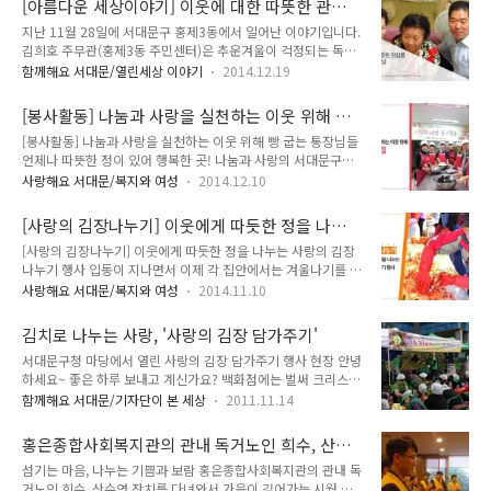
[아름다운 세상이야기] 이웃에 대한 따뜻한 관심
달려와 도배 · 장판 봉사를 해준 봉사자들이 있었어요. 바로 연
노인 5명 이상 실버체조,..
을 느낄 수 있던 만남
지난 11월 28일에 서대문구 홍제3동에서 일어난 이야기입니다.
탄 한 장 나눔을 하고 있는 사람들인데, 이날은 도배·장판 봉사
김희호 주무관(홍제3동 주민센터)은 추운겨울이 걱정되는 독거
하려고 북가좌 1동을 찾아왔어요. ▲ 봉자자들과 어르신이 함께
어르신들을 위해 전기요 전달 및 문안 인사를 하러다니다 한 분
잡은 손은 따뜻하지요! ▲ 수리하기 전 방의 모습 독거어르신들
함께해요 서대문/열린세상 이야기
2014.12.19
에게 전달하지 못하고 돌아왔습니다. 전달하려고 했던 어르신은
은 집 천장에 물이 흘러 얼룩지고 곰팡이가 피고, 장판이 낡고 찢
김모 할아버지였지요. 김 주무관은 돌아오는 중 할아버지가 너무
어져 있어도 손을 쓸 수가 없었는데, 이날 봉사자들이 찾아왔어
[봉사활동] 나눔과 사랑을 실천하는 이웃 위해 빵
걱정이 되어 평소에 식사를 하시러 다니시는 노인종합사회복지
요. 경기, 서..
굽는 통장님들!
[봉사활동] 나눔과 사랑을 실천하는 이웃 위해 빵 굽는 통장님들
관에 연락을 하였더니, 며칠 전부터 보이지 않는다고 이야기를
언제나 따뜻한 정이 있어 행복한 곳! 나눔과 사랑의 서대문구에
들었습니다. 김 주무관은 너무 걱정이 되었지요, 어르신 집에 찾
서 나눔소식을 전달합니다! 서대문구 홍제2동 통장협의회에서
아갔을 때도 안계시고, 주위분들에게도 안보이신다는 이야기를
사랑해요 서대문/복지와 여성
2014.12.10
이웃사랑을 몸소 실천하셨다는 소식입니다! 지난 12월 2일 은평
들었을 때 걱정은 확신이 되었습니다. 평소에도 이웃 챙기기로
·서대문희망나눔센터에서 복지통장 20여 명이 빵 300개를 직
유명한 김 주무관은 위기상황임을 직감하고 강원도 원주에 사는
[사랑의 김장나누기] 이웃에게 따듯한 정을 나누
접 만들어 관내 홀몸 어르신 40여 명에게 전달하는 사랑의 빵 만
어르신의 자녀의 연락처를 찾아 연락을 한 후..
는 사랑의 김장나누기 행사
[사랑의 김장나누기] 이웃에게 따듯한 정을 나누는 사랑의 김장
들기 봉사활동을 펼치셨는데요! 빵만 전달했는냐! NONO~ 겨울
나누기 행사 입동이 지나면서 이제 각 집안에서는 겨울나기를 위
을 앞두고 난방은 잘 되는지, 불편한 점은 없는지 안부를 확인하
해 김장 준비에 한창이실텐데요. 서대문구와 서대문구 새마을부
고 말벗이 되 드렸습니다. 매년 실시해온 사랑의 빵 만들기 행사
사랑해요 서대문/복지와 여성
2014.11.10
녀회는 오는 13일 ~ 14일까지 서대문구청 광장에서 「2014 사
장을 보러 가실까요? 너무나 아름다우신 우리의 통장님들! 항상
랑의 김장나누기」행사를 진행 할 예정입니다. 「2014 사랑의
지역발전을 위하여 애쓰시기에 더욱 감사함을 느낀 하루였답니
김치로 나누는 사랑, '사랑의 김장 담가주기'
김장나누기」행사는 저소득·소외 계층에게 김장을 나누어줌으
다! 사랑합니다! 서대문구!
서대문구청 마당에서 열린 사랑의 김장 담가주기 행사 현장 안녕
로써 경제적인 부담을 덜어주고 따뜻한 겨울을 보낼 수 있도록
하세요~ 좋은 하루 보내고 계신가요? 백화점에는 벌써 크리스마
도움을 주기 위한 자리입니다. 행복과 나눔을 실천하는 복지도시
스 장식이 걸린 걸 보니 겨울이 찾아온 것 같습니다. 오늘은 반짝
서대문구의 마음 따뜻한 행사 입니다!!!^^ 「2014 사랑의 김장
함께해요 서대문/기자단이 본 세상
2011.11.14
추위가 찾아왔는데요, 갑자기 추워진 날씨 탓에 감기 걸리지 않
나누기」행사 개요 □ 일 시 : 2014. 11. 13.(목) ~ 11. 14.금)
도록 건강에 주의해야 겠습니다. 11월이면 주부들의 한결같은
□ 장 소 : 서대문구청 광장(보건소 측) □ 주 관 : 서대문구 새마
홍은종합사회복지관의 관내 독거노인 희수, 산수
고민은 언제, 어떻게 김장을 해야 하는가 하는 것일텐데요, 올해
을부..
연 잔치를 다녀와서
섬기는 마음, 나누는 기쁨과 보람 홍은종합사회복지관의 관내 독
처럼 고춧가루, 새우젓 등 양념류의 가격이 껑충 뛰어서 걱정과
거노인 희수, 산수연 잔치를 다녀와서 가을이 깊어가는 시월 중
고민이 많을 겁니다. 더구나 저소득층이나 독거 노인등 소외된