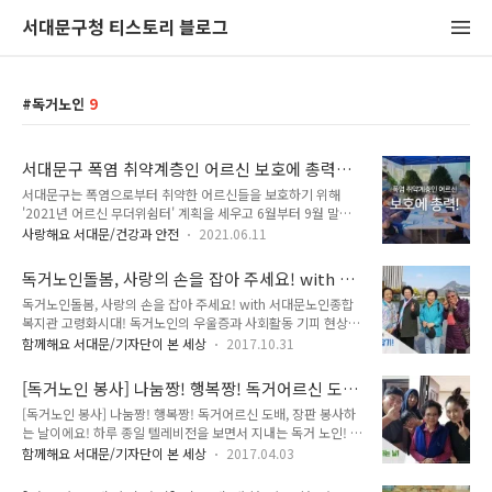
서대문구청 티스토리 블로그
독거노인
9
서대문구 폭염 취약계층인 어르신 보호에 총력
"재난안전도우미, 무더위쉼터, 냉방기 지원 등"
서대문구는 폭염으로부터 취약한 어르신들을 보호하기 위해
'2021년 어르신 무더위쉼터' 계획을 세우고 6월부터 9월 말까
지 4개월간 추진합니다. 실내 무더위쉼터는 총 150개소로, 동주
사랑해요 서대문/건강과 안전
2021.06.11
민센터 14개소, 종합복지관 6개소, 경로당 108개소, 자치회관
등 22개소를 운영합니다. 또한 지역 어르신들이 자주 이용하는
독거노인돌봄, 사랑의 손을 잡아 주세요! with 서
소공원 등 31개소에는 그늘막이나 텐트를 설치한 야외 무더위쉼
대문노인종합복지관
독거노인돌봄, 사랑의 손을 잡아 주세요! with 서대문노인종합
터를 제공합니다. 실내무더위쉼터 운영시간은 오전 9시부터 오
복지관 고령화시대! 독거노인의 우울증과 사회활동 기피 현상으
후 6시까지, 연장쉼터로 지정된 동주민센터와 종합복지관은 폭
로 어려움이 많아요. 25일 서대문노인종합사회복지관에서는 서
염특보 시 평일은 오후 9시까지 연장운영하고 휴일은 오전 9시
함께해요 서대문/기자단이 본 세상
2017.10.31
대문구에 살고 있는 3개 동(북가좌, 남가좌, 천연동)에 외롭고 우
부터 오후 6시까지 개방합니다. 동주민센터, 복지관 등 실내쉼터
울증이 있는 독거노인 20명을 모시고 광화문으로 가을 나들이를
는 민원인 등 불특정 다수가 이용함에 따라 코로나19 방역관리
[독거노인 봉사] 나눔짱! 행복짱! 독거어르신 도
갔어요. ▲ 광화문 나들이에 멋진 포즈를 잡아보아요 이 복지관
자를 지정하고, 출입자 명부 작성, ..
배, 장판 봉사하는 날이에요!
[독거노인 봉사] 나눔짱! 행복짱! 독거어르신 도배, 장판 봉사하
은 독거노인돌봄서비스 업무를 10년째 하고 있는데, 생활관리사
는 날이에요! 하루 종일 텔레비전을 보면서 지내는 독거 노인! 병
들이 혼자 살고 계시는 65세 이상의 노인에게 매주 1회의 방문
원을 학교 다니듯 하는 독거 노인! 집에 곰팡이가 피고 장판이 찢
확인과 2회의 전화 안부 확인을 하는 것이에요. 또 2013년부터
함께해요 서대문/기자단이 본 세상
2017.04.03
어져도 갈지 못하시는 독거 노인! 우리 곁에 있지만 쉽게 달려가
해마다 우울증이 있는 노인을 대상으로 자조모임을 하고 있는데,
지 못하는 이들을 위해 지난 3월 26일 일요일 휴일에 쉬지 않고
스스로 하고 싶다고 지원한 생활관리사가 한 달에 2회 정도 독거