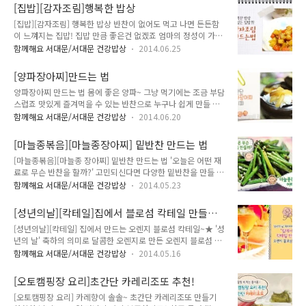
함께 몸보신해요 ~ 한국의 대표보양식 삼계탕! 땀을 많이 흘리는
트에 가셔서! 인스턴트 비빔면을 구입하시고요! 집 냉장고를 잘
[집밥][감자조림]행복한 밥상
여름철, 잃었던 입맛과 체내 부족한 기운을 돋워주는 음식으로
뒤져주세요! 상추 몇 장이..
[집밥][감자조림] 행복한 밥상 반찬이 없어도 먹고 나면 든든함
계삼탕이라고도 불리었으며 닭에 인삼, 대추, 마늘, 찹쌀을 채워
이 느껴지는 집밥! 집밥 만큼 좋은건 없겠죠 엄마의 정성이 가득
푹삶은 음식을 말합니다. 삼계탕에 들어가는 부재료는 어떤 효능
담긴 반찬이 생각나요! 오늘의 집밥 반찬으로 tong과 함께 감자
이 있을까요? 우리나라 대표적인 한약재로 인삼, 마늘, 대추가
함께해요 서대문/서대문 건강밥상
2014.06.25
조림을 만들어볼까요 감자조림을 만들기 전 감자에 대한 상식 알
들어가는데요, 저항력증가, 피로회복, 고혈압억제, 항암효과, 자
려드릴게요 영양 성분: 철분, 마그네슘, 비타민C,B1,B2, 나이아
양강장 등의 효능이 있습니다. 재료 : 영계, 찹쌀, 황시, 대추, 마
[양파장아찌]만드는 법
신등 효 능: 철분섭취가 필요한 빈혈환자에게 좋음, 성인병예방,
늘, 밤 닭손..
양파장아찌 만드는 법 몸에 좋은 양파~ 그냥 먹기에는 조금 부담
다이어트, 피부미용 오래보관하는법: 5~10℃ 내외 서늘한 곳에
스럽죠 맛있게 즐겨먹을 수 있는 반찬으로 누구나 쉽게 만들 수
서 보관 TIP: 감자보관시 사과 1개를 넣으면 감자를 오래 보관할
있는 새콤 달콤한 양파장아찌 레시피를 공개합니다. :) 양파장아
수 있어요 보기만 해도 웰빙식단이 따로 없는 감자! 다양한 레시
함께해요 서대문/서대문 건강밥상
2014.06.20
찌를 만들기 전 양파에 대해 간단하게 알아볼까요 효 능 : 혈당을
피 중 행복한 밥상 집밥 반찬으로 감자조림 만드는 법 알려드릴
낮춰주며, 소화촉진 심장질환, 숙취해독, 니코틴 해독등에 도움
게요 ★ 감자조림 만드는 법 ★ 재 료: 감자, 당근, 양파, 조림장:
[마늘종볶음][마늘종장아찌] 밑반찬 만드는 법
을 줍니다. 구입요령 : 붉은 빛을 보이고 단단하고 껍질이 잘 마
간..
[마늘종볶음][마늘종 장아찌] 밑반찬 만드는 법 '오늘은 어떤 재
른것을 선택합니다. 보관방법 : 바람이 잘 통하는 곳에 망사자루
료로 무슨 반찬을 할까?' 고민되신다면 다양한 밑반찬을 만들 수
에 넣어 보관합니다. 재료 : 양파, 간장, 식초, 설탕, 고추 양파를
있는 마늘종을 추천합니다. ^^ 면역증강, 항암작용등 혈액순환,
손질해서 깨끗히 씻은 후 썰어서 준비 해 주세요 * 간장물 만들
함께해요 서대문/서대문 건강밥상
2014.05.23
수족냉증에 도움을 주는 건강 식재료 마늘종으로 다양한 밑반찬
기 * 물(1), 간장(1.5), 식초 (1.5), 설탕(1.5)를 혼합해주세요 혼
을 만들어볼까요 재료 : 마늘종, 간장, 설탕, 식초 손질된 마늘종
합한 뒤 팔팔 끓여줍니다. 유리병에 준비한 양파를 담은..
[성년의날][칵테일]집에서 블로섬 칵테일 만들기
을 알맞은 크기로 자른다. 흐르는 물에 씻은 뒤 물기를 제거 한다
~★
[성년의날][칵테일] 집에서 만드는 오렌지 블로섬 칵테일~★ '성
간장+ 물을 1:1의 비율로 넣고 끓인다 끓기 시작하면 적당량의
년의 날' 축하의 의미로 달콤한 오렌지로 만든 오렌지 블로섬 칵
식초와 설탕을 넣고 끓여준뒤 식힌다 준비해둔 마늘쫑을 넣은뒤
테일 한잔 어떠세요 ~ 칵테일바에 가지 않아도 집에서도 쉽게 만
식힌 간장을 붓는다 서늘한 곳에서 15일정도 보관한뒤 냉장고에
함께해요 서대문/서대문 건강밥상
2014.05.16
들 수 있는 오렌지 칵테일! 향긋한 오렌지향이 가득한 칵테일맛
넣어 보관한다. 재료: 마늘종, 간장, 식용유, 마늘 , 참기름 마늘종
과 만드는 법이 궁금하시죠 ~ 지금부터 집에서 누구나 쉽게 만들
을 알맞은 크기로 자른다 흐르는 물에 씻은 뒤 물기를 제거한다
[오토캠핑장 요리]초간단 카레리조또 추천!
수 있는 칵테일만들기 알려드릴게요 [ 오렌지 블로섬 칵테일 ] 재
팬에 기..
[오토캠핑장 요리] 카레향이 솔솔~ 초간단 카레리조또 만들기
료 : 오렌지, 탄산수, 설탕조금 (1) 오렌지를 즙을 내서 준비합니