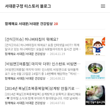
서대문구청 티스토리 블로그
함께해요 서대문/서대문 건강밥상
28
[간식][이슈] 허니버터칩이 뭐예요?
[간식][이슈] 허니버터칩이 뭐예요? 요즘 인터넷을 HOT!! 하게
달구고 있는 허니버터칩!! 오늘은 N포털사이트의 실시간 검색어
에 등장까지 하였습니다. 유명해진 허니버터칩, 과연 그것이 무
함께해요 서대문/서대문 건강밥상
2014.11.19
엇이길래! 이렇게 사람들이 열광 하는걸까요? 허니버터칩만 입
력했을 뿐인데 다양한 검색어가 있는 이 희귀한 현상 지기가 궁
[비빔면][여름철] 마지막 더위! 인스턴트 비빔면
금하여 알아보았습니다!! 허니버터칩! 너의 정체는 무엇이냐!!
으로 잊어볼까요?!
[비빔면][여름철] 마지막 더위! 인스턴트 비빔면으로 잊어볼까
허니버터칩은 신선한 생감자에 프랑스산 고메버터와 국내산 아
요?! 오는 8월 23일은 24절기 중 14번째에 해당하는 "처서(處
카시아 꿀로 만든 달달하고 고소한 감자칩을 말합니다. 기존의
暑)"잖아요? 더위가 "끝나가고" 있지요! 하지만 끝나간다는게
감자칩과 다르게 짭짤한 맛에 고메 버터의 고소한 풍미와 국내산
함께해요 서대문/서대문 건강밥상
2014.08.22
끝난 것은 아니잖아요! 이번 주말-다음 주만 해도 맑은 날들이 연
아카시아 꿀로 달콤한 맛을 더했다는데요 기존의 감자칩과 다른
이어 이어지면서 30도 가까이 기온이 상승한다고 해요! 아직 우
맛으로 소비자들을 사로 잡은게 포인트가 아닐까요?^^ 허니버
[2014년 복날][초복중복말복]삼계탕 만들기로 몸
리에겐 더위가 남아있습니다!~@_@ 더위가 끝나지 않았으니,
터칩 품귀현상으로 이런 루머까지 있다? ..
보신해요 ~ ♥
[2014년 복날][초복중복말복] 삼계탕먹고 닭죽먹고 몸보신해요
먹거리 관리 신경쓰셔야 할텐데요! 여름철 먹거리 가운데 순위
~♥ 장마철 소식과 함께 무더위가 찾아왓습니다. 이런 날씨에는
를 다투는 비빔면! 그 중에서도 주변에서 쉽게 구할 수 있고 1인
몸보신 음식을 찾게 되시죠 다가오는 초복, 중복, 말복 보양음식
가족-자취생의 친구가 되어주는 인스턴트 비빔면! 인스턴트 비
함께해요 서대문/서대문 건강밥상
2014.07.01
중 가장 많이 찾는 삼계탕과 닭죽을 맛나게 만들어서 TONG과
빔면을 맛있~게 먹을 수 있는 방법을 공유할께요~^^* 일단 마