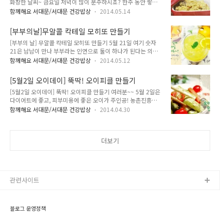
화창한 날씨~ 금요일 저녁이 많이 분주하시죠? 한주 동안 쌓인
다. (2) 오렌지즙을 망에 한번 더 걸러냅니다. (3) 잔에 1/3의 탄
피로를 풀기위해 시설 좋은 오토캠핑장에서 즐기는 힐링캠핑
산수를 먼저 넣고 (4) 준비한 오렌지 즙을 2/3 넣어줍니다. (5)
함께해요 서대문/서대문 건강밥상
2014.05.14
tong과 함께 먹는 즐거움을 위한 캠핑장요리 만들어볼까요 간
설탕을 반스푼 정도 넣고 충분히 흔들어 잘 혼합해 줍니다. (6)
단하게 만들어 맛있게 먹을 수 있는 캠핑장 요리추천! 누구나 쉽
칵테일 잔에 담으면 완성! 어때요~ 쉽고 간단하게 집에..
[부부의날]무알콜 칵테일 모히또 만들기
고 간단하게 만들 수있는 카레리조또 추천합니다. [캠핑장요리]
[부부의 날] 무알콜 칵테일 모히또 만들기 5월 21일 여기 숫자
카레리조또 만들기 재료 : 즉석카레, 불린쌀, 우유, 올리브유 쌀
21은 남남이 만나 부부라는 인연으로 둘이 하나가 된다는 의미
을 30분정도 충분히 불려준뒤 체에 건져 물기를 빼줍니다. 불린
로 부부의 날! 둘이서 하나되는 뜻깊은 날 분위기있게 직접 만든
쌀을 팬에 놓고 올리브유를 넣은뒤 쌀이 투명하게 익을때까지 볶
함께해요 서대문/서대문 건강밥상
2014.05.12
무알콜 칵테일로 기억에 남는 부부의 날을 만들어보아요 비타민
아줍니다. 쌀이 투명해지면 즉석카레와 우유를 넣어줍니다. 우유
C가 풍부한 오렌지를 이용해 만들어보는 무알콜 칵테일 모히또!
는 불린쌀의 3배이상 넣어주세요 카레국물이 어느정도 졸아들
[5월2일 오이데이] 뚝딱! 오이피클 만들기
남들과 다른 분위기 있는 부부의날을 위해 만들어볼까요 ~ 오렌
기 시작하면 불조절을 해가며 밥이 익을..
[5월2일 오이데이] 뚝딱! 오이피클 만들기 여러분~~ 5월 2일은
지로 만드는 무알콜 칵테일 모히또 !! 달콤 상큼한 오렌지를 이용
다이어트에 좋고, 피부미용에 좋은 오이가 주인공! 농촌진흥청
해 오렌지 모히또 만들기 위한 재료부터 알려드릴게요 재료 : 오
에서 5월 2일을 오이소비촉진과 오이 농가의 소득을 위한 날로
렌지 , 오렌지즙, 민트 , 페리에, 얼음 , 시럽 (1) 오렌지 껍질을
함께해요 서대문/서대문 건강밥상
2014.04.30
정했습니다. Tong과 함께 오이데이를 축하하며, 오이로 새콤한
벗겨 작은 크기로 잘라서 즙을 내서 준비합니다. (2) 오렌지를 얇
오이피클도 만들고 오이에 대해 알아보아요^^ 오이에는 비타민
게 썰어서 준비합니다. (3) 썰어둔 오렌지에 민트를 넣고 으깨 줍
A,B,C를 함유하고 있으며, 칼륨함량이 높고, 수분함량이 높아 부
니다...
더보기
종과 소갈, 피부미용 및 다이어트에 도움을 줍니다. 타박상치료
를 위한 민간요법으로 오이를 즙을 낸 후, 밀가루를 넣고, 식초를
부어 걸쭉하게 만들어 줍니다. 환부에 헝겊을 올린 뒤 그위에 오
이즙을 올려줍니다. 이때, 수시로 오이즙을 갈아주는 것이 통증
완화에 도움을 줍니다. 피부에 양보하고 민간요법으로 타박에도
관련사이트
도움도 주고 했으니 ..
블로그 운영정책