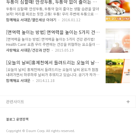
두통이 심할때! 만성두통, 두통약 없이 줄이는 생
^^ :: 신곤증 원인 신곤증의 원인으로는 뇌의 산소 공급 부족이
나..
활 습관을 알아보자!
두통이 심할때! 만성두통, 두통약 없이 줄이는 생활 습관을 알아
주된 원인이에요. 음식을 섭취하고 나서 우리몸은 소화를 시키기
보자! 머리를 찌르는 듯한 고통! 두통! 우리 주변에 두통으로 고
위해 소화기관으로 혈액이 몰리게 됩니다. 그로인해 뇌로 가는
생하시는 분들을 쉽게 볼 수 있는데요. 두통이 지속적으로 반복
혈액이 감소되고 자연스럽게 산소 공급도 충분히 되지 못해 잠이
함께해요 서대문/열린세상 이야기
2016.01.12
된다면 병원을 찾아 진료를 받아보는 것이 중요합니다. 초기에
밀려오게 되는 것이고요. :: 식곤증 해결법, 예방법 ☞ 과식은 금
정확한 진단을 받아 원인을 찾고 치료하는 것이 무엇보다 중요해
물! 평소 먹는 양보다 적게 먹는 것이 도움이 됩니다. 탄수화물
[면역력 높이는 방법] 면역력을 높이는 5가지 건
요! 두통을 방치하다 보면 만성으로 이어질 수 있답니다. 약으로
보다는 단백질과 ..
강 관리법! Health Care!
[면역력을 높이는 방법] 면역력을 높이는 5가지 건강 관리법!
버티는 것도 한계가 있고요! 두통약은 근복적인 치료가 아니랍
Health Care! 요즘 우리 주변에는 건강을 위협하는 요소들이 너
니다. 그렇다면 두통을 줄일 수 있는 방법은 없을까요? 지금부터
무 많죠!! 온갖 세균과 바이러스, 불규칙적인 생활과 식습관으로
TONG지기와 함께 알아봐요~ 두통 원인 신경을 쓰거나, 체했을
사랑해요 서대문/건강과 안전
2015.05.19
인해 생기는 병, 생활 속 스트레스 등 호시탐탐 우리의 건강을 노
때, 스트레스를 받을 때 등 살면서 다양한 이유로 두통을 겪게 됩
리는 요소가 너무 많아요! 이러한 요소들로 부터 여러분은 어떻
니다. 누구에나 흔한 질병이기도 하지만 방치하면 심각한 수준으
[오늘의 날씨]홍제천에서 들려드리는 오늘의 날
게 대비하고 계신가요? 면역력이 강하면 이러한 상황에서도 건
로 발전하게 됩니다. - ..
씨!
[오늘의 날씨] 홍제천에서 들려드리는 오늘의 날씨 온도가 점점
강을 지킬 수 있겠죠! 감기와 같은 질병에 잘 걸리지 않게되요!
내려가면서 하루하루 날씨가 추워지고 있습니다. 공기가 차가운
혹시 걸리더라도 빨리 나을 수 있겠죠! 이렇게 중요한 면역력!!
아침입니다. 오늘 오전 '홍제천'에서 날씨예보가 있었어요~
어떻게 높일 수 있을까요? 지기와 함께 면역력을 높이는 건강관
함께해요 서대문
2014.11.18
MBC 뉴스투데이에서 알려주는 날씨예보가 진행되었는데요^^
리법에 알아볼까요~!! 하루 20분 맑은 햇빛 쐬기! 면역력 강화에
홍제천의 풍경과 어울어지는 날씨예보!! 지기가 있는 서대문의
효과가 있는 비타민 D는 대부분 햇빛을 통해 얻기 떄문에 햇빛만
풍경과 날씨예보를 함께 보니 평소때와 다르게 집중해서 보게 되
잘 쐬어도..
네요~ 뿌듯합니다^^ 날씨는 초겨울 추위가 찾아왔네요, 전국 곳
관련사이트
곳이 영하권까지 떨어졌다고 하니 겨울이 성큼성큼 다가오나 봅
니다. 그나마 낮부터는 날씨가 조금 풀린다고 하니, 일교차가 크
게 날수록 보온에 신경써야 하시는거 아시죠?^^ 날이 풀린 이후
블로그 운영정책
에는 쾌청한 하늘과 함께하는 날이 되어 옷차림만 유의하신다면
활동하기에 딱! 겨울철 춥다고 실내에만 있..
Copyright © Daum Corp. All rights reserved.