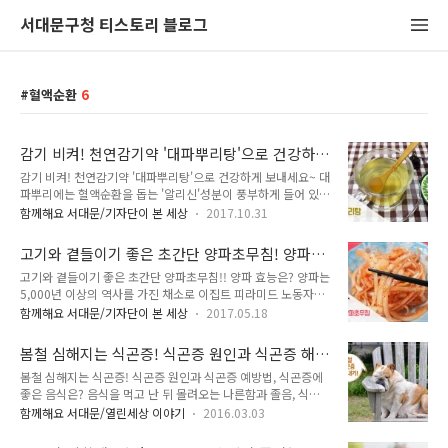
서대문구청 티스토리 블로그
혈액순환
6
감기 비켜! 천연감기약 '대파뿌리탕'으로 건강하
게 보내세요~
감기 비켜! 천연감기약 '대파뿌리탕'으로 건강하게 보내세요~ 대
파뿌리에는 혈액순환을 돕는 '알리신'성분이 풍부하게 들어 있으
며, 폴리페놀이 잎이나 줄기 보다 두 배로 많답니다. 한의학에서
함께해요 서대문/기자단이 본 세상
2017.10.31
는 파뿌리를 '총백(葱白}'이라고 하는데, 감기로 인한 두통이나
고열을 치료하는 약재로 쓰이지요. 아침저녁으로 제법 선선해져
고기와 곁들이기 좋은 초간단 양파초무침! 양파
서 일교차가 큰데요. 이럴 때 감기에 걸리기 쉽죠! 대파뿌리를 이
효능은?
고기와 곁들이기 좋은 초간단 양파초무침!! 양파 효능은? 양파는
용하여 천연감기약을 만들어 보세요. 이 레시피는 KBS '무엇이
5,000년 이상의 역사를 가진 채소로 이집트 피라미드 노동자들
든 물어보세요'에서 따라한 레시피입니다. 천연감기약 재료 재료
이 양파즙을 마셔서 체력을 강화했다는 기록이 있을 만큼 피로회
대파뿌리 3-4대, 생강1쪽, 대추6개, 물1과1/2컵 등 재료도 간단
함께해요 서대문/기자단이 본 세상
2017.05.18
복과 체력향상에 도움을 주는 식품이기도 합니다. 그러므로 양파
해요. 양이 적은 편인데, 양을 늘리려면 같은 비율로 늘리면 됩니
를 반찬으로 해먹거나 차처럼 수시로 마셔주면 건강에 더없이 좋
다!! ​ 먼저 대파뿌리를 베이킹소다에 3분 정도 담갔다가 흐르는
봄철 심해지는 식곤증! 식곤증 원인과 식곤증 해
답니다. 오늘은 초간단 양파초무침을 만들어 보겠습니다. 양파초
물에 씻어주세..
결법, 식곤증에 좋은 음식은?
봄철 심해지는 식곤증! 식곤증 원인과 식곤증 예방법, 식곤증에
무침 재료 재료 양파 1개(200g), 고운 고추가루 1/2큰술, 간장
좋은 음식은? 음식을 먹고 난 뒤 몰려오는 나른함과 졸음, 식곤
1/2큰술, 까나리액젓 1/2큰술, 식초 1/2큰술, 매실액 1큰술, 통
증! 다들 경험해보셨죠? 날씨가 따뜻해지는 봄이 오면서 더욱 심
깨 1/2큰술 등 큰 양파 한 개면 200g 정도 됩니다. 곱게 채썰어
함께해요 서대문/열린세상 이야기
2016.03.03
해지는데요. 의지와는 상관없이 몰려오는 식곤증, 어떻게 이겨낼
주세요. 찬물에 헹궈서 매운 맛을 제거하고 체에 받쳐서 물기를
수 있을까요? TONG지기와 함께 식곤증에 대해 알아볼까요!!
빼줍니다. 양념장은 고운 고추가루 1/2큰술, 간장 1/2큰술, 까