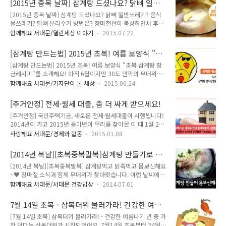
[2015년 중복 날짜] 삼계탕 드셨나요? 닭뼈 일반
한번 알아볼까요~ '입추'란? 24절기 중 열세 번째 절기, 입추! 양
고 엎드려 복..
쓰레기? 음식물쓰레기? 닭뼈 분리수거 방법은?
[2015년 중복 날짜] 삼계탕 드셨나요? 닭뼈 일반쓰레기? 음식
력으로는 8월 8일 무렵이고, 음력으로는 7월입니다. 태양의 황
물쓰레기? 닭뼈 분리수거 방법은? 장마전선이 북상하면서 후덥
경이 135도에 있을 때이다. 대서와 처서의 사이에 들어 있으며,
지근한 날씨가 이어지고 있답니다. 더위 참기 힘드시죠.. 초복을
여름이 지나고 가을에 접어들었음을 알리는 절후입니다. 이날부
함께해요 서대문/열린세상 이야기
2015.07.22
지나 여름의 절정인 중복이 다가 왔어요~ 요즘 같이 더운 날씨,
터 입동(立冬)전까지를 가을이라고 합니다. '입추'와 '더위'의 관
기력 회복을 위해 많은 분들이 보양식을 찾고 있죠!! 그 중에서
계는? 입추를 포함한 24절기는 주나라때 중국 화북지방을 기준
[삼계탕 만드는법] 2015년 초복! 여름 보양식 "초
가장 인기가 좋은 음식은 바로 '삼계탕' 일텐데요! 삼계탕 맛집으
으..
복 삼계탕 황금레시피"를 소개해요!
[삼계탕 만드는법] 2015년 초복! 여름 보양식 "초복 삼계탕 황
로 소문난 곳은 몇십분씩 줄을 서서 대기하기도 하죠! 복날 우리
금레시피"를 소개해요! 아직 6월이지만 30도 안팎의 무더위가
가 먹는 삼계탕~ 맛있게 먹고 나서 생기는 닭뼈! '음식물쓰레기'
계속 되는 요즘입니다. 지치고 힘들 때 원기회복할 수 있는 보양
일까요? '일반쓰레기' 일까요? 지기와 함께 닭뼈 분리수거 방법
함께해요 서대문/기자단이 본 세상
2015.06.24
식, 어떤 것이 있을까요? 이 소개해 드릴 보양식은 바로 삼계탕
에 대해 알아봐요~ 2015년 초복, 중복, 말복 날짜는? 복날이란?
입니다. 삼계탕은 원래 어리고 부드러운 닭으로 만든다 해서 '영
여름중에 가장 더운 날씨를 크게 삼복더위라고 해요! 첫 번째 복
[주거안정] 전세·월세 대출, 좀 더 싸게 받으세요!
계백숙'이라고도 불렀습니다. 복날이 되면 찾게 되는 대표적인
날을 초..
[주거안정] 국민주택기금, 새로운 전세·월세대출이 시행됩니다!
보양식이지요. 올해는 7월 13일이 초복, 7월 23일이 중복, 8월
2014년이 가고 2015년 을미년이 우리를 찾아온 이 때 1월 2일
12일이 말복인데요, 복날이 아니더라도 요즘처럼 무덥고 지칠
부터 낮은 금리의 월세·전세대출을 이용할 수 있게 되었습니다.
때 꼭 필요한 영양이 가득해 찾게 되는 음식이지요. 그런데 삼계
사랑해요 서대문/경제와 협동
2015.01.08
정부는 지난해 10월 30일 발표한 '서민주거비 부담 완화방안'의
탕을 레시피대로 했는데 뭔가 2% 부족하다고 느끼신 적은 없으
후속조치로 기존 근로자, 서민 전세자금 대출과 저소득가구 대출
셨나요? 각종 재료를 다 넣었는데 그 맛이 나지 않아 요리를 포
[2014년 복날][초복중복말복]삼계탕 만들기로 몸
을 통합한 '버팀목 전세대출'을 시행하고, 또 저소득층의 월세대
기하셨다면 여기를 ..
보신해요 ~ ♥
[2014년 복날][초복중복말복] 삼계탕먹고 닭죽먹고 몸보신해요
출을 지원하는 주거안정 월세대출을 실시합니다. | 주거안정 월
~♥ 장마철 소식과 함께 무더위가 찾아왓습니다. 이런 날씨에는
세대출 구분 주거안정 월세대출 세부조건 대상 ① 취업준비생 :
몸보신 음식을 찾게 되시죠 다가오는 초복, 중복, 말복 보양음식
부모와 따로 거주하거나 독립하려고 하는 자 중 다음 조건을 모
함께해요 서대문/서대문 건강밥상
2014.07.01
중 가장 많이 찾는 삼계탕과 닭죽을 맛나게 만들어서 TONG과
두 충족하는 경우 - 졸업(고등학교, 대학교, 대학원) 후 3년 이내
함께 몸보신해요 ~ 한국의 대표보양식 삼계탕! 땀을 많이 흘리는
로서 만 35세 이하 - 부모소득 3000만원 이하(기초생활수급권
7월 14일 초복 - 삼복더위 물러가라! 건강한 여름
여름철, 잃었던 입맛과 체내 부족한 기운을 돋워주는 음식으로
자, 차상위계..
나기
[7월 14일 초복] 삼복더위 물러가라! - 건강한 여름나기 년 중 가
계삼탕이라고도 불리었으며 닭에 인삼, 대추, 마늘, 찹쌀을 채워
장 덥다는 삼복더위가 시작되었어요. 7월14일 초복부터 24일
푹삶은 음식을 말합니다. 삼계탕에 들어가는 부재료는 어떤 효능