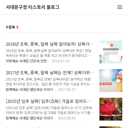
서대문구청 티스토리 블로그
중복
8
2018년 초복, 중복, 말복 날짜 알아보자! 삼복더
위 뜻은?
2018년 초복, 중복, 말복 날짜 알아보자! 삼복더위 뜻은? 연일
계속되는 폭염!!! 오늘은 올 여름 최고 무더위가 찾아온다고 합
니다. 서울 낮기온이 34℃로 올 여름 들어 가장 더운 날씨가 된
사랑해요 서대문/건강과 안전
2018.07.16
다고 하네요. 당분가 비 예보도 없어서 무더위는 계속된다고 합
니다. 이렇게 일년 중 더위가 기승을 부리는 7월과 8월은 초복,
2017년 초복, 중복, 말복 날짜는 언제? 삼복더위
중복, 말복 즉 삼복(三伏)을 포함하고 있습니다. 2018년 초복,
란!
2017년 초복, 중복, 말복은 언제? 삼복더위란! 본격적인 여름!
중복, 말복 날짜는 언제 일까요? 삼복더위 뜻은 정확히 무엇을
연일 무더위로 힘드시죠.. 일년 중 더위가 가장 기승을 부리는 7
말할까요? TONG지기와 함께 하나씩 알아봐요~^^ 2018년 초
월과 8월은 초복, 중복, 말복 즉 삼복(三伏)을 포함하고 있는 달
복, 중복, 말복 날짜는? - 2018년 초복 : 2018. 7. 17.(화) -
함께해요 서대문/열린세상 이야기
2017.06.27
이기도 합니다. 우리나라는 삼복더위라 하여 본격적인 여름더위
2018년 중복 : 2018. 7. 27.(금) - 2019년 말복 : 2018. 8. 16.
에 접어들면 '열로 열을 다스린다'는 의미로 뜨거운 음식으로 여
(목) 초복은 24절..
[2015년 입추 날짜] 입추(立秋) 가을로 접어드는
름을 보내는 풍습이 있습니다. 더운데 왜 뜨거운 음식을 먹을까
시기! 입추와 더위의 관계!
[2015년 입추 날짜] 입추(立秋) 가을로 접어드는 시기! 입추와
요?? 오늘 TONG지기와 함께 삼복더위에 대해 자세히 알아봐요
더위의 관계! 입추(立秋)는 말그대로 가을로 접어드는 시기를 말
~ ^^ 삼복더위란? 삼복은 음력 6월에서 7월 사이 절기로 초복,
하는데요. 2015년 입추는 8월 8일 토요일이에요. 요즘같이 폭
중복, 말복으로 나눠집니다! 우리가 말하는 '복날'의 복(伏)자는
함께해요 서대문/열린세상 이야기
2015.08.05
염이 이어지고 있는데 어떻게 '입추' 가을이 온다는 거지? 이런
사람이 개처럼 엎드려 있는 형상으로 가을의 기운이 대지로 내려
의문 한번쯤 들어보셨죠? 지기와 함께 '입추'와 '더위'의 관계를
오다가 아직 여름철 더운 기운이 강렬하기 때문에 일어서지 못하