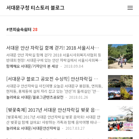
서대문구청 티스토리 블로그
연희숲속쉼터
28
서대문 안산 자락길 함께 걷기! 2018 서울시사회
복시사협회 등반대회 현장!
서대문 안산 자락길 함께 걷기! 2018 서울시사회복지사협회 등
반대회 현장! 서대문구에 있는 안산 자락길에서 서울시사회복지
사협회 등반대회가 열렸습니다. 약 1천 8백명의 서울시사회복지
함께해요 서대문/기자단이 본 세상
2018.09.04
사협회 회원들과 장재구 서울시복지사협회회장, 박원순 서울시
장, 문석진 서대문구청장, 신원철 시의회 의장, 김혜련 서울시보
[서대문구 블로그 공모전 수상작] 안산자락길 사
건복지위원장 등이 참여해 고민들을 함께 나누고 단결과 화합의
진여행
서대문구 안산자락길 사진여행 오늘은 서대문구 봉원동, 연희동,
장을 열었어요. ▲ 접수대에서 물을 나눠주는 모습 사회복지는
현저동, 홍제동에 걸쳐 자리 잡고 있는 '안산'의 둘레길인 '안산
대부분 정부와 지자체의 보조로 운영되고 있어서 종사자들이 겪
자락길'을 주제로 이야기를 전해드리려고 합니다. 우선 안산에
는 어려움들이 많아요. 그러나 오늘 하루만은 스트레스를 푸른
놀러와요 서대문/블로그콘텐츠공모전
2018.01.26
대해서 먼저 소개를 드리자면, 말의 안장과 닮았다 하여 안산으
창공에 날리고 행복한 시간을 가졌어요. 이날 행사에 많은 단체
로 불리며, 다른 이름으로는 '무악'이라 하여 무악산이라 불리기
들이 나와서 함께 하고 있었어요. ▲ 신원철 의장(좌측 두 번째)
[벚꽃축제] 2017년 서대문 안산자락길 벚꽃 음악
도 합니다. 높이는 296m로 높은 편은 아니나, 기암괴석들이 곳
과 서울사회복지공동모금회 ▲ 안내하는 서울시..
회! 서대문 안산 벚꽃길 함께 걸어요
[벚꽃축제] 2017년 서대문 안산자락길 벚꽃 음악회! 서대문 안
곳에 있어 산다운 분위기를 낼 수 있는 곳이기도 합니다. 안산자
산 벚꽃길 함께 걸어요! 사랑하는 가족과 함께 음악여행 떠나요~
락길은 총 7km에 걸쳐서 조성되어 있으며, 연희숲속쉼터, 안산
「2017년 서대문 안산자락길 벚꽃음악회」가 여러분을 찾아갑
봉수대, 봉원사 등 다양한 볼거리들이 자리 잡고 있습니다. 프롤
놀러와요 서대문/서대문안산자락길
2017.03.27
니다~ 연희숲속쉼터 벚꽃마당에서 4월7일부터 9일까지 열리게
로그 이전에 같은 산책로를 따라서 카메라 없이 산행을 했던 기
되는데요. TONG지기와 함께 자세히 알아볼까요^^ 음악회 기간
억이 납니다. 오늘은 카메라와 삼각대를 챙겨 안산의 곳곳을 사