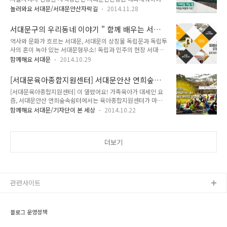
숲에서 한 해동안 지기가 열심히 달려온 자취를 보면서 정리의
대문구 '봄꽃길'이 빠질 수 없겠죠!! 그 길로 지기와 함께 빠져볼
놀러와요 서대문/서대문안산자락길
2014.11.28
시간을 가지는 와중! 아주 중요한 것을 발견했답니다. 바로 서대
까요^^ 서대문 안산도시자연공원_연희숲속쉼터 서울에서 청정
문 안산 자락길을 가는법을 소개해드린 적이 없다는 것이죠!! 너
한 숲을 만나는 방법! 서대문구청 뒤로 오르는 안산은 화려란 벚
서대문구의 우리동네 이야기 " 함께 배우는 서대
무나 예쁘고, 아름다운 서대문 안산 자락길인데 많은 분들에게
꽃 순환로를..
문 "
역사와 문화가 흐르는 서대문, 서대문의 상징물 독립문과 독립투
알려드리고자 되돌아오는 발걸음이 빨라졌답니다^^ 그래서 준
사의 혼이 녹아 있는 서대문형무소! 독립과 민주의 현장 서대문
비한 안산자락길 가는법! 함께 걸으실래요?? ★ 서대문 안산 자
형무소로 역사여행을 떠나보세요~나라사랑의 실천 어렵지 않아
락길 지도 ★ 서대문 안산 자락길 교통편 ⊙ 진입로 하나 : 지하
함께해요 서대문
2014.10.29
요~^^ 책을 좋아하던 딸을 기리기 위해 건립금을 기부한 부모님
철 3호선 독립문역 5번 출입구를 이용해주세요. ⊙ 진입로 둘 :
의 사랑으로 지어진 구립이진아기념도서관으로 책의 향기를 느
서대문구청서대문보건소 버스정류장(13-156) 일반 567 간선
[서대문육아종합지원센터] 서대문안산 연희숲속
끼러 떠나보아요. 와!! 공룡이다~~!! 서대문자연사박물관에 오면
110A, 153 지선 7017..
쉼터에서 열린 "가족놀이 한마당"에 다녀와서
[서대문육아종합지원센터] 이 열렸어요! 가족육아가 대세인 요
아이들의 상상력이 쑥쑥 자란답니다. 독립문이 있는 곳 서대문구
즘, 서대문안산 연희숲속쉼터에서는 육아종합지원센터가 마련
무악재 고개를 신나게 내려오다 보면 도로가에 널찍하게 자리하
한 이 열렸습니다. 2014. 10. 18 (토) 오전 10시부터 시작된 행
고 있는 독립문 공원이 나타납니다. 머리 위로 인왕산이 보이고
함께해요 서대문/기자단이 본 세상
2014.10.22
사에는 어린이들이 준비한 공연과 가족들과 함께 하는 민속놀이,
나무도 우거져 잠시 쉬어가기 좋은 쉼터죠. 길가에서 파리의 개
만들기 체험 등 다양한 놀이가 가득했는데요. 슈퍼맨처럼 멋진
선문을 닮은 이국적인 모양새로 우뚝 서서 눈길을 끄는 것이 있
아빠와 엄마 그리고 아이가 함께 한 즐거운 현장에 TONG이 함
는 데 바로 독립문(사적 제32호)입니다...
더보기
께 했습니다 ^^ 이번 행사는 관내 영아,유아를 둔 가정은 누구든
참여할 수 있었는데요, 많은 가족들이 즐거운 가족놀이에 참여해
뜻깊은 시간을 보냈습니다. 어린이들의 가야금 및 장구공연으로
행사가 시작되었습니다. 서툴지만 끝까지 최선을 다하는 모습이
너무 귀엽고 대견했습니다^^ 잔디마당에서 펼쳐진 가족골든벨
관련사이트
은 육아 상식을 재미있게 퀴즈..
블로그 운영정책