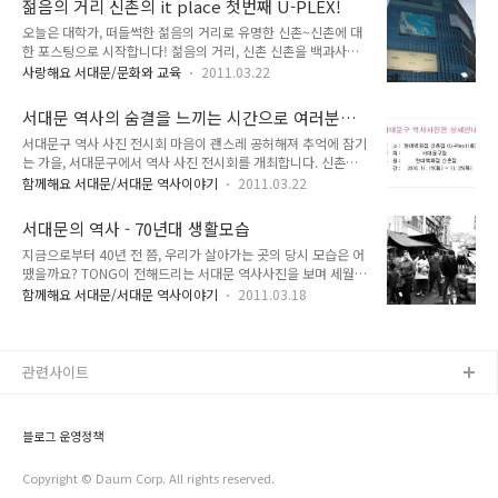
젊음의 거리 신촌의 it place 첫번째 U-PLEX!
으로 한 달에 한 번 정기적으로 신촌현대백화점 뒤 창천공원에서
의 사장님들은 ..
오늘은 대학가, 떠들썩한 젊음의 거리로 유명한 신촌~신촌에 대
열린다고 하네요. 생활창작품들을 전시하고 창작공연도 있다고
한 포스팅으로 시작합니다! 젊음의 거리, 신촌 신촌을 백과사전
하니 다양한 문화활동을 즐길 수 있을 것 같네요. 7월에는 비로
에서 검색해보면요~ 이렇게 나온답니다. 서울의 부심(副心)중
한주 연기되어 넷째 주 금요일인 22일에 열려서 찾아가 보았어
사랑해요 서대문/문화와 교육
2011.03.22
하나인 신촌. 저는 서대문구, 신촌에서 태어나 신촌에서 살아온
요. :) 다채로운 문화예술활동이 어우러지는 축제의 현장 이곳은
신촌 토박이예요. 신촌에 대해 궁금하신 점 있으시면 언제든지
재치 넘치는 생활창작품을 전시하고 판매하는 시장으로 공연, 생
서대문 역사의 숨결을 느끼는 시간으로 여러분을
TONG 에디터에게 연락주시길! 댓글도 좋고 쪽지도 좋아요 ^^
활창작워크샾, 기획전시..
안내합니다!
서대문구 역사 사진 전시회 마음이 괜스레 공허해져 추억에 잠기
신촌에 살면서 제일 좋은 점 하나만 꼽으라면 바로 '교통'이예요.
는 가을, 서대문구에서 역사 사진 전시회를 개최합니다. 신촌로
신촌로터리는 도심과 영등포를 잇는 길목인데다, 마포와 서강으
터리, 독립문 등 평소 느끼지 못하고 무심코 지나친 거리의 50년
로 연결되는 곳이기도 하여 교통의 중심지가 된답니다! 인근에
함께해요 서대문/서대문 역사이야기
2011.03.22
대에서부터 70년대 까지의 과거사진과 발전된 현재사진을 비교
연세대, 서강대,이대, 홍대 등이 있어 대학가를 이루고 있는데요.
전시하여, 과거의 아름다운 향수와 눈부시게 발전한 우리 고장을
신촌로터리에서 이들 대학으로 연결되는 도로를 따라 백화점은
서대문의 역사 - 70년대 생활모습
다시 한 번 느끼고자 서대문구 역사사진 전시회를 열었답니다.
물론 각종 상점이 밀집해 있어 ..
지금으로부터 40년 전 쯤, 우리가 살아가는 곳의 당시 모습은 어
매 사진 한 장, 한 장에 담겨있는 이야기 속으로 함께 되돌아 가
땠을까요? TONG이 전해드리는 서대문 역사사진을 보며 세월과
셔서 이 땅위에 살아오신 우리 부모님의 희노애락과 역사의 숨결
옛 모습의 짙은 향수를 느껴보세요 ^^* 70년대 사람들의 정겨
을 어루만져 보는 아름다운 시간으로 여러분을 안내하고있어요
함께해요 서대문/서대문 역사이야기
2011.03.18
운 생활모습을 구경하러 떠나봅시다! 이웃들의 생활의 근간이었
~ 현대백화점 신촌점 유플렉스에서 열린다고 하니 따로 시간을
던 재래시장 70년대에는 시장이 모든 생활의 근간이었습니다.
낼 필요 없이 지나가시다가 잠깐 들러서 구경하셔도 좋을 것 같
생활의 필수품을 마트에서 편리하게 비교구매할 수 있는 지금과
습니다 (☞ 현대백화점 신촌점 U-pl..
는 달리, 당시에는 시장 골목골목을 돌아다니며 물건을 일일히
관련사이트
비교해보아야 했지요. 동네 곳곳에 형성된 시장은 이웃들의 이동
통로가 되기도 했습니다. 때문에 시장은 항상 사람으로 북적이는
곳이었어요. 1970년 2월 13일 영천시장 - 비가 방금 그친 듯 촉
블로그 운영정책
촉하게 젖어있는 땅을 밟으며 지나가는 사람들의 모습이 웬지 낯
설지 않습니다. 크게 보이는..
Copyright © Daum Corp. All rights reserved.