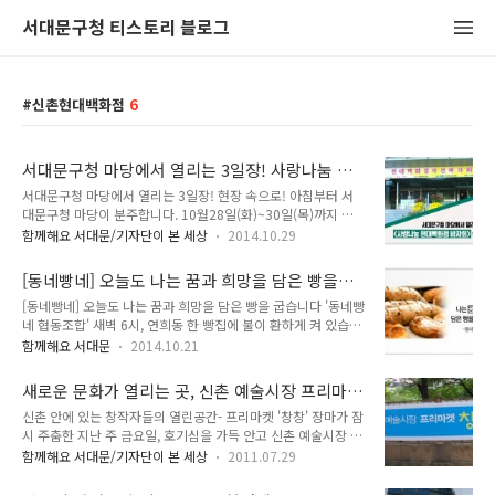
서대문구청 티스토리 블로그
신촌현대백화점
6
서대문구청 마당에서 열리는 3일장! 사랑나눔 현
대백화점 바자회 현장 속으로!
서대문구청 마당에서 열리는 3일장! 현장 속으로! 아침부터 서
대문구청 마당이 분주합니다. 10월28일(화)~30일(목)까지 가
열리기 때문이지요. 벌써 7년째 열리는 자선바자회는 판매수익
함께해요 서대문/기자단이 본 세상
2014.10.29
금 중 일부를 서대문구사회복지회에 현금기탁합니다. 이웃들에
게 사랑과 나눔을 전하는 의미있는 행사에 TONG이 다녀왔습니
[동네빵네] 오늘도 나는 꿈과 희망을 담은 빵을
다! 신촌현대백화점에서 제공하는 이번 바자회 물품은 의류, 잡
굽습니다 '동네빵네 협동조합
[동네빵네] 오늘도 나는 꿈과 희망을 담은 빵을 굽습니다 '동네빵
화, 식품 등 55종인데요, 백화점 행사가로 저렴하게 판매합니다.
네 협동조합' 새벽 6시, 연희동 한 빵집에 불이 환하게 켜 있습니
어떤 물품들이 있는지 알아 볼까요? 신선한 무화과, 사과 등 과
다. 출근과 등교로 바쁜 손님들에게 갓 구운 따뜻한 빵을 드리기
일과 조미쥐포 등 건어물과 견과류, 아이들의 간식거리 등이 저
함께해요 서대문
2014.10.21
위해서지요. 골목을 돌다보면, 주변 인근에서 가장 먼저 문을 여
렴하게 판매되고 있습니다. 쌀쌀해진 날씨에도 아침부터 행사장
는 가게는 동네 빵집들이랍니다. (출처 KBS 2TV 다큐멘터리 3
을 찾은 분들이 가장 먼저 지갑을 열었던 코너는 와이셔츠 판매
새로운 문화가 열리는 곳, 신촌 예술시장 프리마
일 캡쳐) 1990년대 이후 대기업 프랜차이즈 제과점이 우후죽순
대였습니다. 색상과 디자인이 다양하게 ..
켓 '창창'에 다녀와보니
신촌 안에 있는 창작자들의 열린공간- 프리마켓 '창창' 장마가 잠
늘어나면서 골목을 지켜온 많은 동네 빵집들이 문을 닫게 되었
시 주춤한 지난 주 금요일, 호기심을 가득 안고 신촌 예술시장 프
죠. 브랜드 파워를 앞세운 대기업의 마케팅과 자본력을 소상공인
리마켓 행사에 다녀왔어요. ^^ 이 무슨 뜻일까 궁금하시죠? 신
들이 감당할 수 없었기 때문입니다. 작은 가게에서 몇 개 안되는
함께해요 서대문/기자단이 본 세상
2011.07.29
촌의 '창'천공원에 '창'작을 하는 사람들이 모여 창창한 미래를
노후된 장비와 오븐으로 빵을 만들어서는 다양하고 질 좋은 빵을
만들어서 그 이름이 '창창'이라고 합니다. 은 예술시장 프리마켓
생산해내기란 정말 어려운 문제였고, 과제였지요. 하지만, 11명