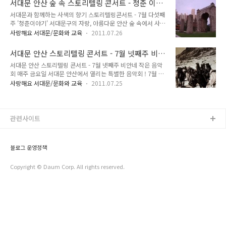
서대문 안산 숲 속 스토리텔링 콘서트 - 청춘 이야
악회"가 열렸습니다. 다양한 악기와 프로그램으로 많은 분들과
기 (아프니까 청춘이다)
서대문과 함께하는 사색의 향기 스토리텔링콘서트 - 7월 다섯째
함께 가을을 느낄 수 있었는데요, 음와과 시가 있는 가을 밤의 낭
주 '청춘이야기' 서대문구의 자랑, 아름다운 안산 숲 속에서 사색
만이 있는 음악회였습니다. 9월의 어느 멋진 날에 열린 콘서트에
의 향기와 함께 열리는 스토리텔링 콘서트의 7월 다섯째주 주제
TONG도 함께 했답니다. 섹소폰 연주와 시낭송으로 시작된 가을
사랑해요 서대문/문화와 교육
2011.07.26
를 소개드려요:) 이번 콘서트는 7월 29일 금요일 오후 6시 30분
음악회 아이돌 그룹 '제국의 아이들'의 멤버 광희의 아버님으로
독립문에서 모여 걷기를 시작으로 시작됩니다. 독립문-서대문형
소개된 황도원님의 섹소폰 연주!을 경쾌하게 연주해주셨는데요,
서대문 안산 스토리텔링 콘서트 - 7월 넷째주 비
무소역사관-서대문안산-무악정-메타세콰이어숲길-숲속공연장
트로트의 흥겨..
안네 작은 음악회
서대문 안산 스토리텔링 콘서트 - 7월 넷째주 비안네 작은 음악
(1시간코스)-공연(50분) 독립문 갑오개혁 이후 자주독립의 의지
회 매주 금요일 서대문 안산에서 열리는 특별한 음악회 ! 7월 22
를 다짐하기 위해 세운 기념물이다.갑오개혁(1894∼1896)은
일 금요일에는 '비안네 작은 음악회'를 주제로 홍은 3동 성당과
내정개혁과 제도개혁을 추진하였던 개혁운동이다. 그러나 외국
사랑해요 서대문/문화와 교육
2011.07.25
함께 하는 시간이었습니다. ^^ 성 요한 마리아 비안네(라틴어:
세력의 간섭으로 성공하지 못하였고, 나라의 자주독립 또한 이루
Sanctus Ioannes Maria Vianney, 1786년 5월 8일 - 1859년
지 못하였다. 이에 국민들은 민족의 독립과 자유를 위해서는 어
8월 4일) 또는 장 마리 비앙네(프랑스어: Jean─Marie
떠한 간섭도 허용하지 않겠다는 다짐으..
Vianney)는 프랑스 가톨릭교회의 사제로서 전 세계 모든 본당
관련사이트
신부의 수호성인으로 유명하다. ‘아르스의 본당 신부’라고도 불
린다. 시골 마을 아르스의 본당 신부로 부임하여 열정적인 사목
활동으로 종교적 생활을 멀리하고 세속적 쾌락에 찌들었던 마을
블로그 운영정책
전체를 한순간에 종교적 분위기가 넘치는 마을로 바..
Copyright © Daum Corp. All rights reserved.