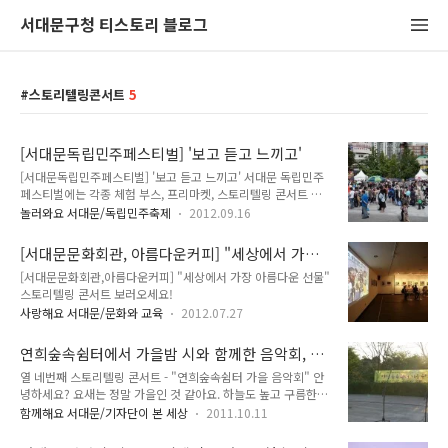
서대문구청 티스토리 블로그
스토리텔링콘서트
5
[서대문독립민주페스티벌] '보고 듣고 느끼고'
[서대문독립민주페스티벌] '보고 듣고 느끼고' 서대문 독립민주
페스티벌에는 각종 체험 부스, 프리마켓, 스토리텔링 콘서트 등
보고 듣고 느낄 수 있는 다양한 행사가 있습니다. 프리마켓에서
놀러와요 서대문/독립민주축제
2012.09.16
는 각종 공예품이 전시 판매되며, 시민 여러분들도 자유롭게 판
매에 동참할 수 있습니다. 구청 홍보부스에서는 향주머니, 만들
[서대문문화회관, 아름다운커피] "세상에서 가장
기, 손수건 만들기를 비롯하여 심내혈관 질환 및 여성 암 검진 사
아름다운 선물" 스토리텔링 콘서트 보러오세요!
[서대문문화회관,아름다운커피] "세상에서 가장 아름다운 선물"
업 홍보, 서대문 사진 전시, 친환경 나눔행사가 열립니다. 프리마
스토리텔링 콘서트 보러오세요!
켓이 열리고 있는 현장입니다. 자~ 각자가 가진 물건들...마음에
드는 게 있으신가요~? 구청 홍보부스에서는 무슨일이?? 통과 함
사랑해요 서대문/문화와 교육
2012.07.27
께 같이 볼까요?^.^ 남녀노소 누구나 참여할 수 있고 구정에 대
해서도 체험을 통해 쉽게 알 수 있는 구청 홍보부스입니다. ♡ 우
연희숲속쉼터에서 가을밤 시와 함께한 음악회, 스
리 홍보과는 지금 ..
토리텔링 콘서트
열 네번째 스토리텔링 콘서트 - "연희숲속쉼터 가을 음악회" 안
녕하세요? 요새는 정말 가을인 것 같아요. 하늘도 높고 구름한
점 없이 파란 하늘이 너무 이뻐서 어디론가 놀러 가고 싶어지는
함께해요 서대문/기자단이 본 세상
2011.10.11
날씨이죠! 이렇게 좋은 가을 날, 지난 9월 마지막 주 금요일 스토
리텔링 콘서트는 원천교회와 함께 하는 "연희슾속쉼터 가을 음