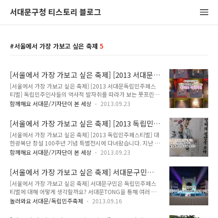
서대문구청 티스토리 블로그
서울에서 가장 가보고 싶은 축제
5
[서울에서 가장 가보고 싶은 축제] [2013 서대문
독립민주페스티벌] 독립민주인사들의 역사적 발
[서울에서 가장 가보고 싶은 축제] [2013 서대문독립민주페스
자취를 따라가 보는 풋프린팅 기념전시회
티벌] 독립민주인사들의 역사적 발자취를 따라가 보는 풋프린팅
기념전시회! 서대문형무소역사관은 제국주의 식민권력과 독재
함께해요 서대문/기자단이 본 세상
2013.09.23
․ 군부정권의 인권 침해에 맞서 싸운 수많은 독립 ․ 민주화 인사
들의 발자취가 고스란히 남아있는 곳이지요. 이러한 발자취를 가
[서울에서 가장 가보고 싶은 축제] [2013 독립민
장 가까이서 보고 느낄 수 있는 곳이 바로 서대문형무소역사관
주페스티벌] 대한광복단 창설 100주년 기념 특별
[서울에서 가장 가보고 싶은 축제] [2013 독립민주페스티벌] 대
내 제11옥사에 마련되어 있다는 사실을 아시나요? 바로 입니다.
전시에 다녀왔습니다. <그들, 일제의 심장을 쏘다
한광복단 창설 100주년 기념 특별전시에 다녀왔습니다. 지난 8
서대문형무소역사관 내 제11옥사에는 2010년과 2011년 개최
>
월 13일부터 오는 10월 13일까지, 서대문형무소역사관 내 제
된 독립민주페스티벌에서 진행한 독립 ․ 민주화 인사들의 풋프
함께해요 서대문/기자단이 본 세상
2013.09.23
12옥사에서 특별한 전시가 열리고 있는데요. 독립민주페스티벌
린팅이 전시되어 있는데요. 오늘은 그 곳으로 여러분을 안내해
을 앞두고 제12옥사에 다녀왔습니다. 사진과 함께 내용을 여러
드립니다. 서대문구에서는 독립 ․ 민주 인사들의 독립과 민주를
[서울에서 가장 가보고 싶은 축제] 서대문구민은
분께 소개해 드릴게요. 전시가 끝나기 전에 꼭 한 번 관람해 보시
향한 투쟁 그리고 자유와 평화의 염원..
독립민주페스티벌에 대해 어떻게 생각할까요?
[서울에서 가장 가보고 싶은 축제] 서대문구민은 독립민주페스
기를 추천합니다. 서대문형무소역사관 제12옥사에서 열리고 있
티벌에 대해 어떻게 생각할까요? 서대문TONG을 통해 여러 차
는 특별전시는 대한광복단기념사업회가 주최 ․ 주관하는 입니
례 소개해 드린 이 이제 열흘 앞으로 다가왔습니다. 올해 독립민
다. 글과 그림이 함께 어우러져 대한광복단의 조직부터 활약, 그
놀러와요 서대문/독립민주축제
2013.09.16
주페스티벌은 9월 27일 금요일과 28일 양일에 걸쳐 개최되는데
리고 그 의미까지 알기 쉽게 전시하고 있었는데요. 그 전에 먼저
요. 서대문구의 자랑스러운 대표 축제인만큼 독립민주페스티벌
12옥사에 대해 간단히 알아볼까요? 전시가 열리고 있는 제12옥