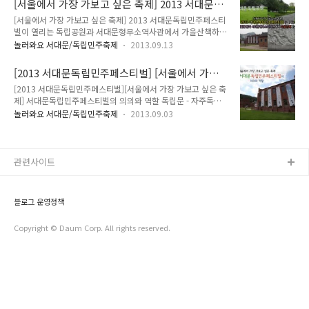
[서울에서 가장 가보고 싶은 축제] 2013 서대문독
에 거는 기대 또한 큽니다. 서대문구민들은 독립민주페스티벌에
사는 1922년 2층으로 지어진..
립민주페스티벌이 열리는 독립공원과 서대문형무
[서울에서 가장 가보고 싶은 축제] 2013 서대문독립민주페스티
대해 얼마나 알고 있고, 또 어떻게 생각하고 있을까요? 가을 햇
소역사관에서 가을산책하기!
벌이 열리는 독립공원과 서대문형무소역사관에서 가을산책하
살이 눈부신 오후, 독립민주페스티벌이 열리는 독립공원을 찾아
기! 우리 서대문구가 야심차게 준비한 이 보름 앞으로 다가왔습
시민들이 이번 행사에 대하여 어떻게 생각을 하고 있는지에 대하
놀러와요 서대문/독립민주축제
2013.09.13
니다. 서대문독립민주페스티벌은 이제 서대문구의 대표 행사로
여 이야기를 나누어 보았습니다. 서대문형무소역사관 앞에서 만
자리잡았습니다. 블로그 시민기자로서, 그리고 서대문구민의 한
난 인창중학교에 재학 중인 3학년 학생 두 명은 독립민주페스티
[2013 서대문독립민주페스티벌] [서울에서 가장
사람으로서 자부심을 느끼게 됩니다. ^^ 올해에는 9월 27일 금
벌에 대해 어떤 생각을 가지고 있을까요? “학..
가보고 싶은 축제] 독립, 민주를 향한 발걸음!
[2013 서대문독립민주페스티벌][서울에서 가장 가보고 싶은 축
요일, 9월 28일 토요일 양일에 걸쳐 독립민주페스티벌이 개최되
2013 서대문독립민주페스티벌의 의의와 역할
제] 서대문독립민주페스티벌의 의의와 역할 독립문 - 자주독립
는데요. 행사와 관련한 사항은 이 곳에서 확인하실 수 있습니다.
의 상징 독립문은 독립협회가 주축이 되어 1897년 11월 자주독
(2013 서대문독립민주페스티벌 안내 바로 가기-이 곳을 클릭하
놀러와요 서대문/독립민주축제
2013.09.03
립의 결의를 전 세계와 후대에게 보여야 한다는 판단으로 건립한
세요!!) 독립민주페스티벌을 보름 앞둔 오늘, 행사가 개최되는
석조건물입니다. 영은문을 철거한 자리에 세워진 독립문은 국민
서대문형무소역사관을 다녀왔습니다. 여러분께 사진으로나마
들의 성금으로 건립되었는데, 당시 각계각층의 국민들이 독립협
미리 행사 장소를 소개해 드리려고 합니다. ..
회의 목적을 지지하고 독립문 건립을 위하여 성금을 모금하였습
관련사이트
니다. 독립문의 설계는 서재필이 프랑스 파리의 개선문을 모형으
로 하여 기본 스케치를 하고, 영사관의 스위스인 기사가 서재필
을 도와서 세부 설계를 작성하였고, 탑의 서쪽에는 독립문의 지
블로그 운영정책
붕위로 나선형의 층계를 만들었고, 독립문의 남쪽 서울 시내를
향한 머리에는 국문으로 독립문이라는 이름을 ..
Copyright © Daum Corp. All rights reserved.