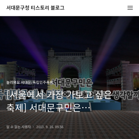
서대문구청 티스토리 블로그
놀러와요 서대문/독립민주축제
[서울에서 가장 가보고 싶은
축제] 서대문구민은
독립민주페스티벌에 대해 어떻게
알 수 없는 사용자
2013. 9. 16. 09:56
생각할까요?