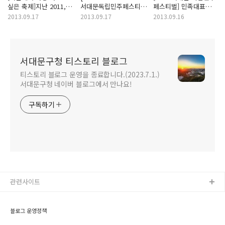
싶은 축제]지난 2011,
서대문독립민주페스티벌]
페스티벌] 민족대표
2012
나라사랑 어린이
33인의 독립정신을
2013.09.17
2013.09.17
2013.09.16
서대문독립민주페스티벌을
사생대회 및 백일장
따라가는 <서대문
함께 되돌아볼까요?
청소년 역사길 걷기>에
참여하세요!
서대문구청 티스토리 블로그
티스토리 블로그 운영을 종료합니다.(2023.7.1.)
서대문구청 네이버 블로그에서 만나요!
구독하기
관련사이트
블로그 운영정책