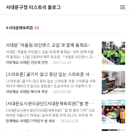
서대문구청 티스토리 블로그
서대문체육회관
10
서대문 '어울림 라인댄스 교실'과 함께 춤춰요~
서대문 '어울림 라인댄스 교실'과 함께 춤춰요~ 모두 함께 어울
려 춤춰요~ 12월 2일부터 매주 토요일 「어울림 라인댄스 교
실」이 운영됩니다~ 연령, 성별에 상관없이 서대문구에 거주하
사랑해요 서대문/건강과 안전
2017.11.24
는 구민이면 누구나 OK!! 아직 '라인댄스'가 생소하세요? 라인댄
스란? 여러 사람과 함께 앞줄과 옆줄의 줄을 만들어 춤을 추는
[스마트폰] 굶기지 않고 중단 없는 스마트폰 사
운동으로 친구과 가족, 이웃과 함께 남녀노소 누구나 쉽게 배울
용!
[스마트폰] 굶기지 않고 중단 없는 스마트폰 사용 스마폰을 사용
수 있어 최근 우리나라에서 큰 인기를 끌고 있다. ▲ 지난 10월
하다가 배터리가 없다는 알림음!! 조금이라도 더 사용하기 위해
28일 신촌에서 열린 '어울림 라인댄스 한마당 축제' 서대문구 어
절전모드 돌입!! 안절부절못하고 초초해지고.. 그만큼 우리가 스
울림 라인댄스 교실은 지난 5월부터 공원, 초등학교 등에서 운영
사랑해요 서대문/복지와 여성
2015.01.08
마트폰에 많이 의지 하고 있다는 사실이겠죠~ 그만큼 우리 생활
되었는데요. 입소문을 타고 큰 인기를 얻어 약 800여명의 구민
에서 빠질 수 없는 것이 스마트폰 아닐까요? 스마트폰 충전기가
이 참여하고 있답니다!^^ 이정도면 서대문을 대표하는 야외 생
[서대문도시관리공단][서대문체육회관]"쌀 한 줌
없을때 많이 당황하셨죠?? 이제 걱정하지 마세요! 항상 구민을
활체육교실로 손색이 없..
의 기적"으로 따뜻한 겨울나기 하세요!
[서대문도시관리공단][서대문체육회관] "쌀 한 줌의 기적"으로
생각하는 서대문구가 있잖아요~ 스마트폰 등 모바일 사용자를
따뜻한 겨울나기 하세요! 날씨가 점점 추워 집니다. 추위에 겨울
위해, 무료로 모바일 충전서비스를 시행하고 있다는 소식을 알려
나기가 걱정인 소외된 우리 이웃들에게 사랑과 관심이 필요한 때
드릴게요!! 서비스 장소 모습 기존의 방식과는 다른점! 혹시 찾
함께해요 서대문/기자단이 본 세상
2014.11.28
입니다. 어려운 이웃들에게 서대문구민들이 사랑을 모아 따뜻한
으셨나요? 바로 스마트폰을 맡기지 않고 휴대용 충전기를 대여
겨울나기를 도왔다는 반가운 소식이 있습니다. 서대문도시관리
해 줌으로써, 이용자는 대여한 충전기로 충전 중에도 이동하면서