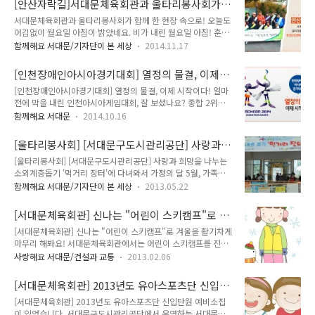
[안산자락길]서대문체육회관과 울타리봉사회가
공단에서 운영하는 서대문체육회관에서는 "나눔은 더 커지는 행
스마트폰을 이용할 수 있어 더욱 편..
함께 한 <환경보호캠페인> 현장 속으로!
서대문체육회관과 울타리봉사회가 함께 한 현장 속으로! 오늘도
복입니다" 라는 슬로건 아래 "쌀 한 줌의 기적" 행사를 진행했습
어김없이 월요일 아침이 밝았네요. 비가 내린 월요일 아침! 훈훈
니다. 우리 이웃들의 따뜻한 겨울나기를 위해 모아진 따뜻한 마
한 내용으로 시작해 볼까요??^^ 서대문체육회관과 울타리봉사
음들이 전해진 현장 이 소개할께요^^ '쌀 한 줌의 기적' 은 지난
함께해요 서대문/기자단이 본 세상
2014.11.17
회는 안산자락길에서부터 독립문까지 깨끗한 환경을 만들기 위
9월 29일(월)부터 10월 31일(금)까지 서대문체육회관 이용 주
한 을 진행했습니다. 11월 11일(화) 오전 9시 30분~12시30분
민을 대상으로 펼친 쌀 모으기 행사로 주민들이 어려운 이웃을
[인천장애인아시아경기대회] 열정의 물결, 이제
까지 진행된 이번 행사는 올바른 환경보호 문화를 정착하기 위함
위한 마음으로 기증한 쌀이 총..
시작이다!
[인천장애인아시아경기대회] 열정의 물결, 이제 시작이다! 얼마
이랍니다. 쌀쌀한 날씨에도 많은 분들이 함께 참여했는데요, 지
전에 막을 내린 인천아시아게임대회, 잘 보셨나요? 종합 2위의
기가 소개할께요^^ 서대문체육회관 최재훈팀장은 이번 행사에
성과를 낸 자랑스러운 우리나라 국가대표팀 수고하셨습니다. 인
대한 간략한 소개를 해 주셨습니다. " 이번 캠페인은 서대문체육
함께해요 서대문
2014.10.16
천아시아게임대회의 열기를 이어 인천장애인아시아게임대회의
회관의 직원들과 울타리 봉사회가 함께 하는데요, 서대문구민이
개막을 준비하고 있답니다^^ 인천장애인아시아경기대회는 오
사랑하는 안산자락길의 환경보호를 위한 작은 발걸음입니다. 매
[울타리봉사회] [서대문구도시관리공단] 사랑과
는 18일부터 24일까지 인천광역시 일원에서 펼쳐집니다. (출처
년 안산자락길에 많은 분들이 찾아오시는데..
희망을 나누는 소외계층돕기 '먹거리 장터'에 다
[울타리봉사회] [서대문구도시관리공단] 사랑과 희망을 나누는
인천장애인아시아경기대회 공식홈페이지) 장애인아시아경기대
녀와서
소외계층돕기 '먹거리 장터'에 다녀와서 가정의 달 5월, 가족과
회는 엘리트 선수로 거듭날 정도로 재활에 성공한 이들이 아시아
이웃을 위해 뜻깊은 행사가 많이 열리고 있습니다. 서대문구 울
최고라는 새로운 목표에 도전하는 무대입니다. 출전자들의 도전
함께해요 서대문/기자단이 본 세상
2013.05.22
타리 봉사회(회장 고순복)에서는 2013년 5월 21일(화)~22일
메시지는 아시아 전역에 전파되어 장애 유무를 불문하고 모두에
(수)까지 서대문 문화체육회관 황금 엘리베이터 앞에서 불우이
게 희망을 불러일으킬 것으로 기대됩니다. 이번대회의 구호는
[서대문체육회관] 신나는 "어린이 스키캠프"로 겨
웃 돕기 '먹거리 장터'를 열었습니다. 이번 먹거리 장터는 서대문
‘열정의 물결, 이제 시작이다!'입니다. (출처 인천장애인아..
울을 활기차게 마무리 해봐요!
[서대문체육회관] 신나는 "어린이 스키캠프"로 겨울을 활기차게
구도시관리공단에서 후원하는 행사로 고소한 부침개와 잔치 국
마무리 해봐요! 서대문체육회관에서는 어린이 스키캠프를 진행
수, 김밥과 묵무침등 회원들이 직접 만든 맛있는 먹거리와 참깨
합니다. 스키캠프 장소는 강원도 정선에 소재한 하이원리조트로
와 참기름, 들기름 등 양념도 판매되는 이번 먹거리 장터에
사랑해요 서대문/건설과 교통
2013.02.06
아이들이 스키를 배우기에 편리한 시설로 되어 있어 보다 안전하
TONG도 함께 했답니다.^^ 2000년 결성된 울타리 봉사회는 서
고 체계적인 강습을 받을 수 있습니다. 또 이번 스키캠프에서는
대문문화체육회관에서 맺어진 인연들이 모여서 만든 단체인데
[서대문체육회관] 2013년도 유아스포츠단 신입단
캠프 측 안전요원의 관리를 통해 아이들이 취침 전까지 보다 안
요, '건강한 육체에 건강한 정신이 깃..
원 예비소집이 있었습니다.
[서대문체육회관] 2013년도 유아스포츠단 신입단원 예비소집
전하고 규칙적인 생활을 즐길 수 있도록 할 예정입니다. - 일시 :
이 있었습니다. 서대문구도시관리공단에서 운영하는 서대문체
2012년 2월 19일 ~ 21일 (2박3일) - 장소 : 강원도 정선 하이원