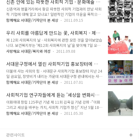
신촌 안에 있는 따뜻한 사회적 기업 - 문화예술 체
를 제공하는 등의 사회적 목적을 실현하기 위해 재화와 서비스를
의 장이었습니다. 서대문구 경..
험전시 (주)엠비전스와 북카페 (주)뷰엔티를 만나
신촌역과 명물거리에서 찾은 따뜻한 사회적 기업과의 만남 사회
생산하는 '착한 기업' 입니다. 서대문구에서는 이러한 사회적 기
보았어요.
적 기업에 대해 알고 있나요? 일반적인 기업이 이윤을 목적으로
업의 수익 창출 확대와 기업 홍보를 위해 사회적 기업 홍보 장터
하는 반면 사회적 기업은 사회적 목적을 추구하고 이를 위해 수
를 마련했는데요, 흐린 날씨에도 많은 분들이 찾아 주셨습니다.
함께해요 서대문/기자단이 본 세상
2011.09.15
익창출 등 영업활동을 수행하는 사업체입니다. 다시 말해 사회적
기업 홍보와 문화예술 공연도 함께 즐겼던 즐거운 장터로 TONG
기업은 취약계층에게 안정적인 일자리와 사회 서비스를 제공하
과 함께 가실까요? 서대문구 소재 사회적 기업 및 청년소셜 벤처
우리 사회를 아름답게 만드는 꽃, 사회복지 - 제
기 위해 만들어진 기업을 말합니다. 그래서 영업활동 과정에서
들의 홍보의 장 서대문구 ..
12회 사회복지의 날
제 12회 사회복지의 날 - 사회복지에 관한 모든 것을 알아보았습
창출된 이익은 사업체나 지역공동체에 재투자되어 사회적 목적
니다. 보건복지부는 ‘제12회 사회복지의 날’을 맞이해 7일 오전
에 사용됩니다. 관내의 많은 사회적 기업이 있지만 이번에 특별
63시티 컨벤션홀에서 ‘사람•나눔 함께하는 세상!’이라는 슬로건
히 소개해 드릴 곳은 신촌역에서 북카페를 운영하고 있는 (주) 뷰
사랑해요 서대문/복지와 여성
2011.09.08
아래 기념행사를 열었어요. 이날 행사에는 약 1000 명의 내빈과
엔티와 명물거리에서 체험 전시로 감동을 주고 있는 (주) 엠비전
시민들이 참석해 사회복지 분야 유공자를 격려하고 사회복지와
스입니다. ^^ 1. 문화예술 사회적 기업 (주)엠비전스의 체험전
서대문구청에서 열린 사회적기업 홍보장터에 가
나눔의 의미를 되새기는 계기를 가졌죠. 국민의 생활을 안정시키
시- 신촌 명물거리 버티고 타워 9층에..
다!
더불어 사는 사회의 힘 - 서대문구 사회적기업 홍보장터 지난 24
고 교육, 직업, 의료 등의 보장을 포함하는 다양한 복지를 추구하
일 금요일, 장맛비가 내리는 가운데 서대문구청 관내에서는 사회
기 위한 사회적 노력을 우리는 라 말합니다. 오늘은 TONG과 함
적 기업의 홍보장터가 열렸습니다. 사회적기업이 자립기반을 갖
께 우리 사회를 아름답게 만드는 꽃, 사회복지에 대해서 이야기
함께해요 서대문/기자단이 본 세상
2011.07.01
추고 지속 가능한 사회적 목적을 구현할 수 있도록 지원하고자
나눠 볼게요^^ 그럼, 시작해 볼까요? 제12회 사회복지의 날 기
사회적 기업의 물품 등을 전시하고 판매하는 행사였지요. 사회적
념행사 이모저모 2000년부터 매년 9월 7일을 사회복지의 날로
사회적기업 연구자들에게 듣는 '세상을 변화시키
기업 홍보장터를 빛낸 아름다운 단체 사회적 기업이란 취약 계층
정해 기념식..
는 기업가 정신'
이화여대 창립 125주년 기념 제 11회 김옥길 기념 강좌 -"이화
에게 사회 서비스 또는 일자리를 제공하는 등의 사회적 목적을
그리고 세상을 바꾸는 가치, 사회적 기업가 정신" 지난 5월 18일
추구하면서 이익을 창출하는 영업활동을 수행하는 기업을 말합
(수) 이화여자대학교 경영대학 경영연구소에서는 이화여대 창립
니다. 이러한 사회적 기업이 점차 늘어나고 있는데요, 이번 홍보
함께해요 서대문/기자단이 본 세상
2011.05.30
125주년 기념으로 제 11회 김옥길 기념 강좌 를 개최했습니다.
장터에 모인 사회적 기업을 소개해 드릴께요. 1. 서울형 사회적
이 강좌는 여성으로서 격동의 한국 대사 속에서 남다른 교육 이
기업 - 서대문장애복지관 하이천사 사업단 장애인 바리스타와
념과 한국 여성을 위한 선구자로서 비전을 제시했던 김옥길 선생
함께하는 모바일 카페인 '하이천사'는 ..
님의 정신을 계승하고자 시작되었습니다. 이번에는 "이화 그리
관련사이트
고 세상을 바꾸는 가치, 사회적 기업가 정신'이라는 주제로 이화