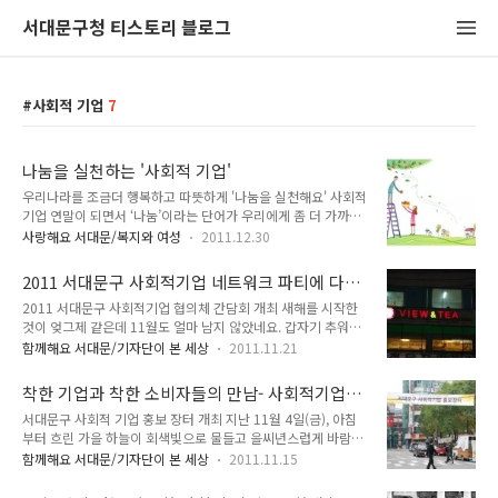
서대문구청 티스토리 블로그
사회적 기업
7
나눔을 실천하는 '사회적 기업'
우리나라를 조금더 행복하고 따뜻하게 '나눔을 실천해요' 사회적
기업 연말이 되면서 ‘나눔’이라는 단어가 우리에게 좀 더 가까이
다가온 것 같아요. 거리를 지나다 보면 쉽게 마주칠 수 있는 자선
사랑해요 서대문/복지와 여성
2011.12.30
모금함과 빨간 냄비, 그리고 종소리. 하지만 이러한 정경이 연말
에만 치중되는 것은 아닐까 하고 아쉬운 마음이 들 때도 있더라
2011 서대문구 사회적기업 네트워크 파티에 다녀
고요. 그런데 이런 마음을 달래주는 훈훈한 이야기들이 오래 전
와서
2011 서대문구 사회적기업 협의체 간담회 개최 새해를 시작한
부터 우리 주변에 있어왔다고 하네요. 어떤 이야기냐고요? 오늘
것이 엊그제 같은데 11월도 얼마 남지 않았네요. 갑자기 추워진
은 Tong이 여러분께 ‘사회적 기업’에 대해 이야기해볼까 해요.
날씨에 정신이 번쩍 듭니다. 올해는 좋은 만남을 많이 가질 수 있
세상을 따뜻하게 만드는 것을 목적으로 하는 기업이 과연 존재할
함께해요 서대문/기자단이 본 세상
2011.11.21
어서 행복한 한해였습니다. 좋은 소식이 들리면 어김없이 달려
수 있을까요? 이상적이라고만 생각되던 기업이 실제 어떠한 모
가는 TONG이 이번에도 즐거운 파티가 있다는 소식을 듣고 신촌
습으로 존재하는지 Tong과 함께 살펴보도록 해요.^^* 사회적
착한 기업과 착한 소비자들의 만남- 사회적기업
으로 달려갔습니다. 11월 17일(목) 오후 7시에 신촌 사회적 기
목적을 우선으로 추구하는..
홍보장터
서대문구 사회적 기업 홍보 장터 개최 지난 11월 4일(금), 아침
업 카페 '뷰앤티'에서 서대문구 사회적기업 협의체 간담회가 열
부터 흐린 가을 하늘이 회색빛으로 물들고 을씨년스럽게 바람에
렸습니다. 얼마 전 창천공원에서 홍보장터를 개최했던 사회적 기
날리는 낙엽들을 밟으며 신촌으로 걸음을 재촉했습니다. 신촌 현
업가들이 한자리에 모이는 서대문구 사회적기업 네트워킹 파티
함께해요 서대문/기자단이 본 세상
2011.11.15
대백화점 뒤 창천 문화 공원에서 열리는 착한 기업, 때문입니다.
라고 할 수 있는 있는데요, 15개의 사회적기업이 참여하며 강사
사회적 기업이란 취약 계층에게 일자리를 제공하고 사회 서비스
를 초대하여 특별강연도 하고 홍보나 의견도 제시하는 정보나눔