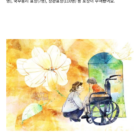
명), 국무총리 표창(7명), 장관표창(110명) 등 포상이 수여됐어요.