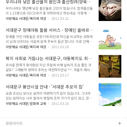
우리나라 낮은 출산율의 원인과 출산장려(양육비
을 모색해보았답니다. 서대문구청, 수평적 변화를 모색하다 그
면 ‘의무교육은 무상으로 한다..
지원,다자녀혜택,난임부부지원)
우리나라는 몇년째 낮은 출산율로 고민이 많습니다. 합계출산율
결과로 수행되기 시작한 것의 예로 ‘서대문 Talk’을 들 수 있어
이 1.15명으로 OECD국가 중 최하위라고 하는데요. 이렇게 낮
요. 서대문톡은 구청의 수직적인 의사전달 방식을 버리고, 다 함
은 출산율의 원인을 정확하게 집어낼 수 없지만 여러 사회적 문
께 둘러 앉아 편안하게 토의하는 형태로 정책을 수립하고 보고하
사랑해요 서대문/복지와 여성
2011.03.21
제로 대략적인 판단을 하고 있지요. 일례로 모든 기술의 발달로
는 것인데요. 팀장급 간부들 외에도 일반 직원들이 함께 회의에
전반적인 생활은 편리해졌지만 물가가 지속적으로 올라 가정을
참여하는 것이어서 외부로부터 많은 주목을 받았고 내부에서도
서대문구 장애아동 돌봄 서비스 - 장애인 올바르
경제적으로 안정되게 꾸려나가는 것이 벅찹니다. 뿐만 아니라 사
좋은 반응을 얻고 있답니다^^ 그리고 ..
게 이해하기
장애를 가진 아동들은 성장기에 타인과 자신을 비교하는 과정에
교육비가 엄청나기 때문에 아이를 갖는 것이 두렵기만 하죠. 이
서 남과 다르다는 사실에 쉽게 주눅이 들곤 합니다. 이로 인해 정
런 가운데 정부는 출산율을 높이는 데 힘쓰고 있어요. 오늘은 우
상적인 사회화를 이루기가 매우 어렵죠. 뿐만 아니라 장애아동
리 사회 출산율 문제와 그를 해결하는 지원책에 대해 알아봤습니
사랑해요 서대문/복지와 여성
2011.03.18
주변에 있는 아이들은 장애아동이 남들과 다르다는 사실에 철모
다. 한국의 출산율, 왜 낮은가요? 1. 경제적 원인 – 살인적인 양
르고 손가락질을 하는 경우도 있기 때문에 어릴적부터 장애인에
육비 최근 한국보건사회연구원의 조사에 따르면, 자녀를 대학까
복지 사회로 거듭나는 서대문구, 아동복지도 최
대한 올바른 이해를 갖는 것이 필요합니다. 장애인 올바르게 이
지 졸업시키려면 1명당 평균 2억 ..
고!
무서운 한파가 찾아왔던 지난 주말에 비해 날씨가 조금 풀린 것
해하기 1. 장애인의 삶은 불행한게 아니라 '조금 다른 것'이랍니
같죠? 그래봤자 영하의 추위는 여전하지만요 ^^. 겨울의 매서운
다! 시각장애를 가지고 있지만 축구경기에서 멋진 모습을 선보
추위가 어서빨리 풀리길 바라면서 훈훈한 온기가 가득한 소식을
이고 계신 분의 모습입니다 비장애인들도 모두 각각의 삶을 다르
사랑해요 서대문/복지와 여성
2011.03.17
여러분께 전해드립니다. 서대문구가 복지도시로 태어납니다! 우
게 살고 있죠? 좋아하는 음식, 옷 입는 스타일, 많이 듣는 음악,
리 서대문구는 모두가 행복한 도시를 만들기 위해 올해는 복지에
취미등등 다 가지각색이잖아요. 장애인분들도 이렇게 비장애인
서대문구 봉안시설 안내 - '서대문 추모의 집'
‘올인’하기로 했어요. 최근 복지 수요는 굉장히 다양화 된 형태로
과 같이 조금은 다른 방식의 삶을 살고..
요즘 조상님 모시는 묘자리 마련하기가 쉽지 않습니다. 그나마
급증하고 있는데요. 서대문구는 이에 효율적으로 대처하기 위해
있는 묘자리는 너무 멀어서 명절에 조차 가기가 쉽지 않고, 장사
서 사회복지의 전문성을 확보하는 것이 중요하다고 생각하여 민
문화가 매장에서 화장으로 바뀌고 있어 더더욱 묘자리 찾는 것이
간 주도의 ‘사회복지협의회’의 설립을 추진하고 있다죠? (사진 :
사랑해요 서대문/문화와 교육
2011.03.16
어려워졌지요. 이런 상황을 고려해 서대문구는 이라는 봉안시설
플리커) 서대문 '사회복지협의회'가 가져올 미래 서대문의 사회
을 공급 중에 있답니다 서대문구 추모의 집 안내 은 3000천기의
복지협의회는 복지의 전문성을 가지고 있는 사회복지 관계자는
규모를 갖춘 서대문구 구민을 위한 봉안시설이랍니다. 서울에서
물론, 경제, 언론, 문화, 종교..
약 2시간 밖에 안 떨어진 충북 음성군 예은추모공원에 있다고 하
관련사이트
니 위치가 참 좋죠?^^ 사용 신청은 고인이 사망 당시 주민등록