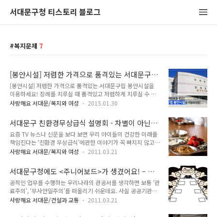
서대문구청 티스토리 블로그
복지문제
7
[봉안시설] 저렴한 가격으로 품격있는 서대문구
립 봉안시설을 이용하세요!
[봉안시설] 저렴한 가격으로 품격있는 서대문구립 봉안시설을
이용하세요! 장례를 치루실 때 품격있고 저렴하게 치루실 수 있
다면? 여러분의 고민을 덜어주고자, 서대문구는 2009년 12월
사랑해요 서대문/복지와 여성
2015.01.30
부터 충북 음성군에 소재한 구립 전용 추모관인 ‘서대문구 추모
의 집’을 공급하고 있답니다! 은 3000기 규모를 갖춘 서대문구
서대문구 친환경무상급식 설명회 - 차별이 아닌
구민을 위한 봉안시설이랍니다. 서울에서 약 2시간 밖에 안 떨어
평등으로 우리아이들을 키우는 ‘친환경무상급식’
요즘 TV 뉴스나 신문을 보다 보면 우리 아이들의 건강한 미래를
진 충북 음성군 예은추모공원에 있다고 하니 위치가 참 좋죠?^^
책임진다는 ‘친환경 무상급식’에관한 이야기가 꼭 빠지지 않고
(출처 예은추모공원 홈페이지) 사용 신청은 고인이 사망 당시 주
등장하는 것을 알 수 있는데요. 이 친환경무상급식 논란은 정치
민등록상 주소지가 서대문구여야 하며, 화장 후 5일 이내로 하셔
사랑해요 서대문/복지와 여성
2011.03.21
적으로 국가 운영 예산과 관련되기 때문에 민감한 사안으로 여겨
야 해요. 또 분묘를 개장하여 화장한 유골로서 유족께서 서대문
지고 있고, 사회적으로는 계속해서 대중의 큰 관심을 받고 있지
구에 거주하셔야 한답니다. 마지막으로 기 봉안시설을 사용준인
서대문구청에도 <주니어보드>가 생겼어요! – 혁
요. 친환경 무상급식이 대체 뭐길래, 이렇게 떠들석 한 것일까
유골의 배우자를 합골 신청하는..
신적인 새로움으로 꾸려나가는 회의제도
공적인 업무를 수행하는 우리나라의 관공서를 생각하면 보통 ‘관
요? 무상급식이 대체 뭐길래? 세계적으로 우리나라의 경제는 호
료주의’, ‘무사안일주의’를 떠올리기 쉬운데요. 사실 공공기관들
조를 타고 있지만 급식비를 연체하는 초중고 학생들은 해마다 늘
은 업무진행에 있어 수직적이고 창의적이지 못한 면이 없지않아
어나고 있다고 합니다. 실제 통계에 따르면 급식비를 못 내는 학
사랑해요 서대문/건설과 교통
2011.03.21
있지요. 서대문구는 얼마전부터 이러한 문제를 해결하고자, 창의
생 수가 2006년에는 1만 6천명 정도였던 것이 2008년에 이르
적이고 비판적인 업무환경과 정책수립환경을 구축하려는 방향
러서는 3만명 가량을 넘어 섰습니다. 헌법 제 31조 3항에 따르