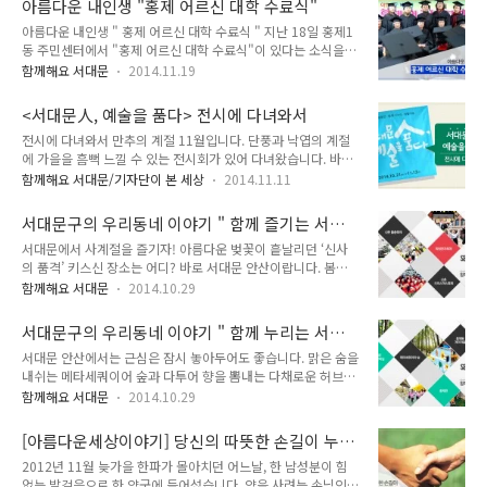
아름다운 내인생 "홍제 어르신 대학 수료식"
기억이 안나시면 아래를 눌러주세요^^ 겨울김장철을 맞이하여
의 해진 ..
아름다운 내인생 " 홍제 어르신 대학 수료식 " 지난 18일 홍제1
서대문구 김장 직거래장터가 운영됩니다! 서대문구청 광장에서
동 주민센터에서 "홍제 어르신 대학 수료식"이 있다는 소식을
행복한 장터!「김장직거래장터」행사장을 다녀왔어요. 겨우내
듣고 지가 달려갔어요^^ 얼굴에 웃음꽃으로 가득한 어르신들!!
김치걱정을 없애기 위하여 꼼꼼히 살펴보시는 직거래장터를 찾
함께해요 서대문
2014.11.19
학사모와 졸업가운을 입고 이순간을 기억하기 위해 사진을 찍고
아주신 우리 아버님 어머님들 신중하신 모습이시죠??^^ 마늘부
계셨어요~ 수료식에 앞서 어르신 한분 한분 졸업사진을 찍는 시
터 하나하나 꼼꼼히 따져보시는 모습에서 김장준비가 얼마나 고
<서대문人, 예술을 품다> 전시에 다녀와서
간을 가졌는데요~ 재능기부를 통한 선행으로 따뜻한 수료식 현
민되는 일인지 느낄 수가 있었답니다^^ 맛도 보고, 만져..
전시에 다녀와서 만추의 계절 11월입니다. 단풍과 낙엽의 계절
장!!! 함께 가볼까요?^^ 졸업사진을 촬영하고 마지막 수업을 가
에 가을을 흠뻑 느낄 수 있는 전시회가 있어 다녀왔습니다. 바로
졌어요~ 마지막까지 얼굴에 미소를 머금고 수업을 즐기시는 모
서대문문화회관 1층 갤러리에서 열리고 있는 인데요. 한문서예,
습에 지기도 잠시 수업에 집중하게 되었는데요. 어르신 대학을
함께해요 서대문/기자단이 본 세상
2014.11.11
한글서예, 동양화 등 각기 다른 특성이 있는 여러 작품들을 만나
통해서 웃을 일도 많아지고 생활에 활력소 되셨다는 말씀을 많이
볼 수 있었습니다. 카메라에 담아 온 를 여러분께 소개해 드릴게
해주셨어요~ 마지막 수업을 마치고 수료식이 진행되었답니다.
서대문구의 우리동네 이야기 " 함께 즐기는 서대
요. ▶ 일시 : 2014. 10. 21.(화) ~ 11. 12.(수) ▶ 장소 : 서대문
진지한 모습으로 수료식에 임하시는 어..
문 "
서대문에서 사계절을 즐기자! 아름다운 벚꽃이 흩날리던 ‘신사
문화회관 갤러리 ▶ 문의 : 서대문갤러리 (☎ 02-330-1551) 는
의 품격’ 키스신 장소는 어디? 바로 서대문 안산이랍니다. 봄내
다양한 미술 장르의 이해를 돕고, 주민에게 다가가고자 기획된
음 향긋한 ‘서대문 안산 벚꽃 축제’에서 드라마 속 주인공이 되어
전시입니다. 때로는 글보다 그림 한 점, 사진 한 점이 큰 감동을
함께해요 서대문
2014.10.29
보세요^^ 신촌에 가면 도심 속 이색 피서를 즐길 수 있다?! 여름
선사하기도 하지요. 이번 전시회를 보면서 그런 생각을 많이 했
엔 ‘신촌 물총 축제’로 오세요. 가을엔 독립의 뜨거운 열기를 느
습니다. 이번 전시는 한문서예, 한글서예, 동양화..
서대문구의 우리동네 이야기 " 함께 누리는 서대
껴보자! 서대문형무소로 떠나는 ‘서대문 독립 민주 축제’! 여러분
문 "
서대문 안산에서는 근심은 잠시 놓아두어도 좋습니다. 맑은 숨을
도 독립민주투사가 될 수 있습니다. 추운 겨울, 신촌 연세로에서
내쉬는 메타세쿼이어 숲과 다투어 향을 뽐내는 다채로운 허브들
사랑을 속삭여 보세요, ‘신촌 크리스마스 축제’에서 따스한 온기
이 우리들을 자연의 품으로 돌아오게 합니다. 은은한 조명 아래
를 나눠보아요. 봄에 만나는 향긋함 봄 바람이 살랑살랑 불어오
함께해요 서대문
2014.10.29
나무들이 이루는 사랑의 아치를 따라 연인과 함께 걷는 것은 어
고, 봄을 맞이하는 벚꽃이 화려하게 만개할 때 어디론가 훌쩍 떠
떨 까요? 연인의 손을 잡고 안산자락길을 걸으며 사랑을 축복하
나고 싶을 때! 한국관광공사와 (사)한국의 길과 문화에서 추천한
[아름다운세상이야기] 당신의 따뜻한 손길이 누군
는 숲의 소리를 들어보세요. 도심 속 사색의 공간, 서대문 안산
'걷기 좋은길'로..
가에게는 희망입니다.
2012년 11월 늦가을 한파가 몰아치던 어느날, 한 남성분이 힘
자락길로 초대합니다. 서대문안산 자락길은 산을 이용하기 힘든
없는 발걸음으로 한 약국에 들어섰습니다. 약을 사려는 손님인
장애인 등 보행약자를 위한 길로 유명합니다. 사회적 보행 약자