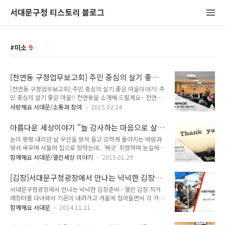
서대문구청 티스토리 블로그
미소
9
[천연동 구정업무보고회] 주민 중심의 살기 좋은
마을이야기!
[천연동 구정업무보고회] 주민 중심의 살기 좋은 마을이야기! 주
민 중심의 살기 좋은 마을!! 천연동을 소개해 드릴게요~ 천연동
주민센터에서 열린 주민과의 소통시간!! 서대문구의 대표 전통
사랑해요 서대문/소통과 참여
2015.02.24
시장인 '영천시장'이 있는 곳이기도 하죠~ 지금부터 TONG지기
가 천연동 이야기를 소개해 드립니다!! ^^ 많은 천연동 주민들이
아름다운 세상이야기 "늘 감사하는 마음으로 살
찾아주셨어요~ 밝은 미소로 서로의 안부를 물으시며 이야기를
자"
눈이 펑펑 내리던 날 우산을 받쳐 들고 강하게 몰아치는 바람과
나누는 모습에 천연동의 정을 느낄 수 있었어요!!^^ 노인종합복
맞서 싸우며 서둘러 집으로 향하는데.. '삐긋' 휘청하며 눈길에
지관 크로버S합주단 여러분의 연주가 이어졌어요! 연주로 이야
넘어졌다. 그동안 말썽 없이 잘 지내던 구두 굽이 툭 부러진 것이
기하는 천연동 이야기~ 음악으로 느껴지는 천연동의 모습 느껴
함께해요 서대문/열린세상 이야기
2015.01.29
다. 얼마나 황당하고 속이 상하던지. 딱히 하소연 할 데도, 분풀
지시나요?^^ 밝은 표정 하나로 모든것이 설명이 되네요~^0^
이 할 데도 없는지라 집으로 돌아와 구두를 확 패대기치며 성질
주민 여러분이 만든 동영상!! 직접 제작해주신 영상을 통해서 천
[김장]서대문구청광장에서 만나는 넉넉한 김장준
을 냈다. 엄마의 느닷없는 행동에 아이들이 다 놀랜다. 살짝 '미
연동의 이야기를 전해주셨어요~ 영천..
비 이야기
서대문구청광장에서 만나는 넉넉한 김장준비 - 열린 김장 직거
안'. 그렇게 한 달이 지났다. 그리고 오늘 아침, 한달간 차일피일
래장터를 다녀와서 기온이 내려가고 겨울에 접어들면서 각 가정
미루다 구두를 들고 집 앞 도로변 한 평도 채 되는 수선가게에 들
에서 꼭 하시는 김장! 예전에 비해 직접 김장을 하는 가정이 줄었
렀다. 일감이 많이 밀린 것 같지 않아 잠시 앉아 기다리기로 했
함께해요 서대문
2014.11.21
지만 아직까지 이맘때쯤이면 가족들과 한데모여 배추를 절이고
다. 수선을 하시는 아저씨의 솜씨는 감탄사가 나올 정도로 아주
양념(속)을 버무리는 분들을 위하여 준비한 김장 직거래장터!!
능숙했다. '툭탁 툭탁' 구두 밑창을 뜯어내 접착제를 바르고 부츠