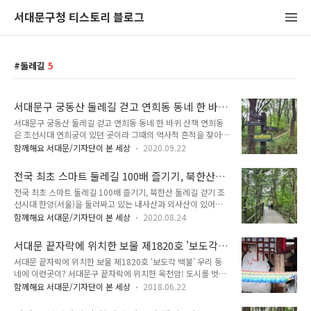
서대문구청 티스토리 블로그
둘레길
5
서대문구 궁동산 둘레길 걷고 연희동 동네 한 바
퀴 산책
서대문구 궁동산 둘레길 걷고 연희동 동네 한 바퀴 산책 연희동
은 조선시대 연희궁이 있던 곳이라 그때의 역사적 흔적을 찾아볼
수 있으며, 분위기 있는 커피숍과 맛집, 공방 등 다양한 볼거리가
함께해요 서대문/기자단이 본 세상
2020.09.22
많아요. 또한 연희동 뒷산은 안산도 있지만 궁동산(약 104m)이
라고 작고 낮은 산이 있는데, 흙길로 되어 있어 흙을 밟으면서 산
전국 최초 스마트 둘레길 100배 즐기기, 북한산
책을 즐길 수 있습니다. ▲ 궁동산 안내도 위 안내도를 보면 우측
둘레길 걷기
전국 최초 스마트 둘레길 100배 즐기기, 북한산 둘레길 걷기 조
안산 근린공원, 궁동근린공원, 궁동산 정상으로 이어져 있어요.
선시대 한양(서울)을 둘러싸고 있는 내사산과 외사산이 있어요.
지난 주 다녀온 이곳은 궁동산 둘레길 걷고, 연희동 동네 한 바퀴
내사산은 인왕산 (338m), 백악산(북악산342m), 타락산(낙산
산책 하는 것인데요. 산책 코스 소개 자연사박물관 입구 하차 -
함께해요 서대문/기자단이 본 세상
2020.08.24
125m), 목멱산(남산265m)이고, 외사산은 동쪽의 용마산
작은 안산 근린공원 - 궁동 근린공원 - 궁동산 - 궁동산 체육관 -
(595.7m), 남쪽의 관악산(829m), 북쪽의 북한산(836m), 서쪽
연희문학창작촌 - 석통제 - 전통주 양조장 같이 - 공방 - 연희..
서대문 끝자락에 위치한 보물 제1820호 '보도각
의 덕양산(행주, 125m)이 있지요. 그런데 도심 속 전망 좋고 걷
백불'
서대문 끝자락에 위치한 보물 제1820호 '보도각 백불' 우리 동
기 좋은 자락길은 안산 자락길도 있지만, 이번에는 걷기 좋은 길
네에 이런곳이? 서대문구 끝자락에 위치한 옥천암! 도시를 벗어
스탬프 투어 외사산 중 북한산 둘레길을 다녀왔어요. 코로나 19
나지 않으면, 맑은 물과 공기, 아름다운 정취를 느낄 수 있는 자
슬기로운 생활 건강을 위해서 걷기 장소로 서대문 북한산 자락길
함께해요 서대문/기자단이 본 세상
2018.06.22
연 환경을 쉽게 볼 수 없죠. 여기 가까운 우리 동네에 산을 등지
을 추천합니다. 북한산은 서울 시내에서 가장 높은 산입니다. ▲
고 물을 바라보는 완벽한 배산임수를 갖춘 사찰이 있습니다. 바
북한산 스마트 둘레길 걷기 북한산 스마트 둘레길은 북한산 입