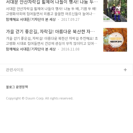
서대문 안산자락길 휠체어 나들이 행사! 나눔 두
로 서대문구 끝자락에 위치한 보도각과 옥천암입니다. 저도 처음
구..
배 기쁨 두 배!
서대문 안산자락길 휠체어 나들이 행사! 나눔 두 배, 기쁨 두 배!
보도각이란 말을 들었을때 유명한 다리인가? 라는 생각을 했었
고령화사회에 접어들면서 외롭고 쓸쓸한 어르신들이 늘어나고
습니다. 보도각은 바위에 새겨진 마애보살좌상(백불)을 보호하
있어요. 서대문구에 몸이 아파서 외출이 어려운 홀몸 어르신들에
기 위해 세운 사방이 트인 한 칸짜리 보호각입니다. 특이하게도
함께해요 서대문/기자단이 본 세상
2017.09.27
게 나눔을 실천하는 곳이 있다고 하네요. 9월 22일 북가좌 1동
보도각 백불은 커다란 천연 바위에다가 직접 새겨져있습니다. 불
에서 열린 '나눔 이웃'과 함께하는 저소득 어르신 휠체어 안산 자
상의 크기는 대략 5m정도이며, 바위전체 높이는 약 10m정도
가을 걷기 좋은길, 자락길! 아름다운 북산한 자락
락길 나들이 행사입니다. ▲ 90세이신 함완숙 어른신과 봉사자
된다고 합니다. 크기도 크지만 ..
길 추천해요!
가을 걷기 좋은길, 자락길! 아름다운 북한산 자락길 추천해요! 초
'나눔 이웃' 행사는 헬스리더 봉사자들과 직원이 함께 어르신을
고령화 시대로 접어들면서 건강에 관심이 무척 많아지고 있어요.
모시고 다녀왔어요. Tong 지기와 함께 서대문 안산 현장으로 가
홍제천을 따라 걷는 사람들도 있지만 산을 좋아하는 사람들은 피
볼까요?^^ 거동이 불편한 어르신들은 휠체어를 빌려 2인 1조로
함께해요 서대문/기자단이 본 세상
2016.11.08
톤치드가 가득한 숲길을 걸으면서 건강한 몸을 만들고 있지요.
도와드리면서 푸른 안산 숲 속을 걸었어요.맑은 가을 하늘과 솔
지난 11월 5일 서대문구 홍은1동 '우리동네 한바퀴걷기추진위
솔 부는 바람을 마시며, 그동안 가보지 못했다는 안산 자락길 걷
원회'는 북한산 자락길 걷기 행사를 통해서 지역 구민들이 함께
기가 행복해 보이셨어..
걷기에 나섰어요. 홍은동 북한산 자락길은 A, B, C 코스 약 4.
관련사이트
85km인데 이번 걷기는 홍록배드민턴장에서 옥천암으로 해서
홍은중앙공원에 도착하는 것이지요. 토요일 이웃, 친구, 가족들
과 함께 손을 잡고 나온 사람들의 얼굴은 웃음꽃이 피었어요. 모
블로그 운영정책
상윤 위원장은 홍은1동에 있는 북한산 자락길에 많은 사람들이
찾아와 주길 바라면서 사계절..
Copyright © Daum Corp. All rights reserved.