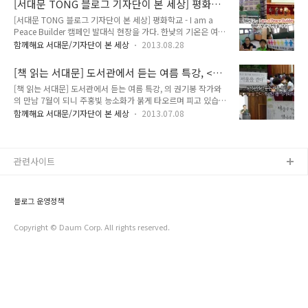
[서대문 TONG 블로그 기자단이 본 세상] 평화학
면 이따금씩 젊은 세대가 아닌, 중장년층, 나아가 노년층의 도전
그럼 그 현장 ..
교 - I am a Peace Builder 캠페인 발대식 현장
[서대문 TONG 블로그 기자단이 본 세상] 평화학교 - I am a
을 만나볼 수 있는데요. 도전하는 마음을 먹기가 쉽지 않았을텐
을 가다
Peace Builder 캠페인 발대식 현장을 가다. 한낮의 기온은 여전
데 용기 있게 도전하는 어르신들의 모습은 참으로 많은 것을 느
히 높지만 아침저녁으로 시원한 바람이 불고 있습니다. 학생들은
끼게 합니다. 그리고 노년층이라고 해서 젊은 세대보다 재능이
함께해요 서대문/기자단이 본 세상
2013.08.28
여름 방학이 끝나고 2학기가 시작되었지요. 8월 27일 오전, 서
부족한 것도 아니고, 오히려 지나온 삶의 경험에서 묻어나는 그
대문구 홍은중앙로 13에 있는 홍제초등학교에서 아주 특별한 행
들만의 매력에 흠뻑 빠지게 되곤 합니다. 오늘은 이러한 어르신
[책 읽는 서대문] 도서관에서 듣는 여름 특강, <다
사가 있어서 서대문Tong이 다녀왔습니다. 바로 평화 학교 프로
들의 경연 프로그램이 서대문구에서 열린다는..
시, 서울을 걷다>의 권기봉 작가와의 만남
[책 읽는 서대문] 도서관에서 듣는 여름 특강, 의 권기봉 작가와
젝트, I am a Peace Builder 캠페인 발대식인데요. 그 현장으로
의 만남 7월이 되니 주홍빛 능소화가 붉게 타오르며 피고 있습니
여러분을 초대합니다. ^^ 적성별로 예술상담 교육과 예술활동에
다. 그리고 여름이 절정을 향하여 뜨거운 열기를 뿜어내고 있지
참여하는 평화학교, 그리고 I am a Peace Builder ‘나는 평화를
함께해요 서대문/기자단이 본 세상
2013.07.08
요. 이제 곧 초중고등학교의 여름방학이 시작되겠지요. 방학을
가꾸는 사람입니다’ 우리구의 교육경비보조사업인 는 2012년
가장 유용하게 보낼 수 있는 곳이 도서관이라는 것, 잘 알고 계시
신연중학교에서 제일 처음 이루어졌다고 합..
지요? 연희동에 있는 서대문 도서관에서 7월 5일과 12일에 진
행되는 여름특강인 권기봉 작가와의 만남에 서대문tong이 다녀
관련사이트
왔습니다. 권기봉 작가와의 만남 ▶ 일시 : 2013년 7월 5일 금요
일, 7월 12일 금요일 10:00-12:00 (총 2회) ▶ 대상 : 지역주민
50명 ▶ 장소 : 서대문도서관 시청각실(1층) ▶ 강사 : 권기봉
블로그 운영정책
(작가, YTN 라디오 「권기봉의 걸으며 생각하며」진행) ..
Copyright © Daum Corp. All rights reserved.