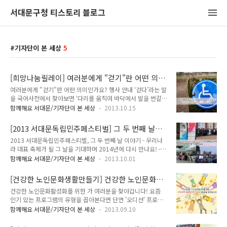
서대문구청 티스토리 블로그
기자단이 본 세상
5
[희망나눔릴레이] 여러분에게 "걷기"란 어떤 의미
인가요?
여러분에게 "걷기"란 어떤 의미인가요? 행사 안내 ‘걷다’라는 말
을 국어사전에서 찾아보면 ‘다리를 움직여 바닥에서 발을 번갈아
떼어 옮기다’라는 풀이가 나옵니다. 우리가 일반적으로 걷는다고
함께해요 서대문/기자단이 본 세상
2013.10.15
할 때 이러한 동작을 생각하게 되지요. 하지만 거동이 불편한 장
애인들에게 걷는다는 것은 어떠한 의미일까요? 그 분들에게 휠
[2013 서대문독립민주페스티벌] 그 두 번째 날의
체어를 이용한 이동도 걷기에 포함된다고 생각해 볼 수 있지요.
모습 다시 보기
2013 서대문독립민주페스티벌, 그 두 번째 날 이야기 - 우리나
‘걷다’의 의미 중에 ‘어떠한 방향으로 나아가다’라는 의미도 있으
라 대표 축제가 될 그 날을 기대하며 2014년에 다시 만나요! -
니, 꼭 두 다리를 이용해 발을 떼어 옮기는 것만이 걷는 것이라고
서대문독립민주페스티벌, 그 두 번째 날이자 마지막 날인 9월
는 할 수 없다는 생각이 들었습니다. 오늘은 이런 의미에서, 거동
함께해요 서대문/기자단이 본 세상
2013.10.01
28일 토요일의 모습을 여러분께 생생하게 전달해 드립니다. 토
불편 장애인과 함께 하는 홍제천 걷기 행사인 을 소개해 드리려
요일에는 독립민주페스티벌의 하이라이트라고 할 수 있는 2012
고 합니다. 은 전동휠체어를 이용하는 거동불편 장애인과 지역주
[건강한 노인문화생활만들기] 건강한 노인문화활
년 풋프린팅 전시제막식과 2013년 풋프린팅 및 축하 페스티벌
민들이 함께 참여하는 행..
성화를 위한 <시니어 슈퍼스타 S>가 여러분을 찾
건강한 노인문화활성화를 위한 가 여러분을 찾아갑니다! 요즘
이 열렸는데요. 그 뿐만 아니라 어린이 어울림 한마당과 주민 아
아갑니다!
인기 있는 프로그램의 유형을 꼽아본다면 단연 '오디션' 프로그
마추어 예술단 공연, 거리 아트스트, 아트워크 및 아트마켓, 서대
램이겠지요. 연예인이 아닌 평범한 시민들이 자신만이 가진 재능
문 청소년 역사길 걷기, 독일 민주화운동 교류 전시회, 미루나무
함께해요 서대문/기자단이 본 세상
2013.09.10
과 장기를 뽐내는 오디션 프로그램은 그 인기가 좀처럼 사그라질
지키기 캠페인, 한국 홍보전문가 서경덕 교수 특별 전시회 ‘Do
기미가 보이지 않습니다. 이러한 경연 프로그램들을 보고 있노라
you know?’ 등 다양하고 풍성한 프로그램이 진행되었습니다.