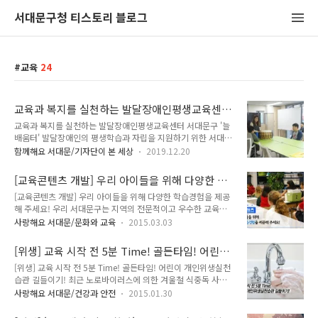
서대문구청 티스토리 블로그
교육
24
교육과 복지를 실천하는 발달장애인평생교육센터
서대문구 '늘배움터'
교육과 복지를 실천하는 발달장애인평생교육센터 서대문구 '늘
배움터' 발달장애인의 평생학습과 자립을 지원하기 위한 서대문
발달장애인평생교육센터 '늘배움터'가 지난 11월 문을 열었습니
함께해요 서대문/기자단이 본 세상
2019.12.20
다. 서대문구에 거주 중인 만 18세 이상 발달장애인을 위한 평생
교육을 함께 고민하고 발달장애인 가족의 삶의 질을 높이기 위한
[교육콘텐츠 개발] 우리 아이들을 위해 다양한 학
이 곳은 홍은동의 정겨운 골목에 자리하고 있습니다. - 위 치 : 서
습경험을 제공해 주세요!
[교육콘텐츠 개발] 우리 아이들을 위해 다양한 학습경험을 제공
울시 서대문구 증가로4길 63-17- 연락처 : 02-6358-8700 다른
해 주세요! 우리 서대문구는 지역의 전문적이고 우수한 교육콘
곳과 달리 센터가 골목 안에 위치하고 있어 지역 주민들과 함께
텐츠를 관내 초·중·고등학교에 연계하여 학생들에게 다양한 학
성장하고 공존하기 위한 센터의 고민이 깊었다고 합니다. 그래서
사랑해요 서대문/문화와 교육
2015.03.03
습경험을 제공하고자 교육경비보조금을 활용한 콘텐츠 공모사
주민들에게도 일부 시설을 개방해 북카페와 체력단련실은 누구
업을 진행합니다. 공모분야는 문예체, 심리·정서, 진로·직업체
나 이용할 수 있게 했습니다. 앞으로 마을과 함께 커갈 '늘배움
[위생] 교육 시작 전 5분 Time! 골든타임! 어린이
험, 자기주도 프로젝트 등 학생들의 창의력과 인성 함양을 위한
터'를 함께 둘러보..
개인위생실천습관 길들이기!
[위생] 교육 시작 전 5분 Time! 골든타임! 어린이 개인위생실천
교육프로그램입니다. 국·영·수 등 교과목수업은 제외됩니다 기
습관 길들이기! 최근 노로바이러스에 의한 겨울철 식중독 사고
억해주세요~^^ 교육콘텐츠 공모! 지기와 자세히 알아볼까요?
소식이 간간히 들려오고 있습니다. 하지만 영·유아에게 치명적
^^ 교육콘텐츠 공모 공모기간 : 2015. 2. 26 ~ 3. 11 (주말제외
사랑해요 서대문/건강과 안전
2015.01.30
일 수 있는 식중독! 서대문구에서는 어린이의 식중독 예방관리
2주간) 지원자격 : 서울시 소재 아동청소년 프로그램 관련 수행
와 올바른 조기습관 형성을 위해 어린이 교육 진행시 개인위생관
경험 또는 능력 있는 지역 기관(개인, 단체) ※ 제외대상 - 정치 ·