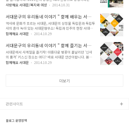
로그램에서 열심히 살고자 하지만 가난을 못벗어나는 이웃들 이
료들은 지난 늦여름부터 학생들이 학교텃밭에서 정성껏 가꿔 수
사랑해요 서대문/복지와 여성
2014.10.31
야기가 나옵니다. 이곳의 사람들은 가족의 질병이나 파산, 실직
확한 농산물을 사용한 것이라, 그 의미가 더 남달랐는데요. 이번
등으로 한순간에 벼랑 끝으로 내몰린 후 가난에서 빠져 나오려고
행사는 사전 간담회, 김장 재료의 준비, 김치 담그기, 수업 진행·
서대문구의 우리동네 이야기 " 함께 배우는 서대
발버둥을 쳐봐도 아무리 열심히 일을 해도 가난에서 벗어날 수
보조 등 관내 주민으로 구성 된 김장..
문 "
역사와 문화가 흐르는 서대문, 서대문의 상징물 독립문과 독립투
없는 사람들의 이야기가 프로그램의 주제지요. (출처 KBS 현장
사의 혼이 녹아 있는 서대문형무소! 독립과 민주의 현장 서대문
르포 동행) 이 프로그램에 나오는 사람들은 대부분 가정형편으
형무소로 역사여행을 떠나보세요~나라사랑의 실천 어렵지 않아
로 월세집에서 쫓겨날 위기에 처하고, 집이 없어 찜질방에서 생
함께해요 서대문
2014.10.29
요~^^ 책을 좋아하던 딸을 기리기 위해 건립금을 기부한 부모님
활을 하고, 고시원, 여인숙 등에서 살아가고 있으신 분들입니다.
의 사랑으로 지어진 구립이진아기념도서관으로 책의 향기를 느
이들은 의식주 중에 특히 주거 즉 집에대한 걱정으로 하루하루
서대문구의 우리동네 이야기 " 함께 즐기는 서대
끼러 떠나보아요. 와!! 공룡이다~~!! 서대문자연사박물관에 오면
보내고 있는 모습이 그려집니다. 하지만,..
문 "
서대문에서 사계절을 즐기자! 아름다운 벚꽃이 흩날리던 ‘신사
아이들의 상상력이 쑥쑥 자란답니다. 독립문이 있는 곳 서대문구
의 품격’ 키스신 장소는 어디? 바로 서대문 안산이랍니다. 봄내
무악재 고개를 신나게 내려오다 보면 도로가에 널찍하게 자리하
음 향긋한 ‘서대문 안산 벚꽃 축제’에서 드라마 속 주인공이 되어
고 있는 독립문 공원이 나타납니다. 머리 위로 인왕산이 보이고
함께해요 서대문
2014.10.29
보세요^^ 신촌에 가면 도심 속 이색 피서를 즐길 수 있다?! 여름
나무도 우거져 잠시 쉬어가기 좋은 쉼터죠. 길가에서 파리의 개
엔 ‘신촌 물총 축제’로 오세요. 가을엔 독립의 뜨거운 열기를 느
선문을 닮은 이국적인 모양새로 우뚝 서서 눈길을 끄는 것이 있
껴보자! 서대문형무소로 떠나는 ‘서대문 독립 민주 축제’! 여러분
는 데 바로 독립문(사적 제32호)입니다...
더보기
도 독립민주투사가 될 수 있습니다. 추운 겨울, 신촌 연세로에서
사랑을 속삭여 보세요, ‘신촌 크리스마스 축제’에서 따스한 온기
를 나눠보아요. 봄에 만나는 향긋함 봄 바람이 살랑살랑 불어오
고, 봄을 맞이하는 벚꽃이 화려하게 만개할 때 어디론가 훌쩍 떠
나고 싶을 때! 한국관광공사와 (사)한국의 길과 문화에서 추천한
관련사이트
'걷기 좋은길'로..
블로그 운영정책