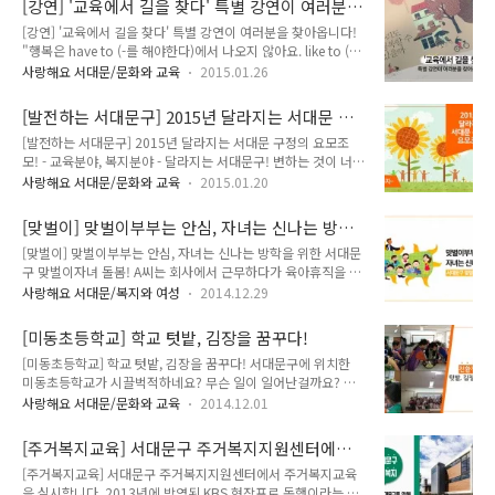
[강연] '교육에서 길을 찾다' 특별 강연이 여러분
리에 대한 사전 교육매뉴얼을 제작하였다는 기쁜 소식이 들려왔
종교 활동을 목적으로 ..
을 찾아옵니다!
[강연] '교육에서 길을 찾다' 특별 강연이 여러분을 찾아옵니다!
습니다^^ 교육 시작 전 5분 Time! 골든타임! (어린이 개인위생
"행복은 have to (-를 해야한다)에서 나오지 않아요. like to (-
관리 매뉴얼) 왜 손을 씻어야 할까요?? ▶ 우리 손에는 식중독
을 좋아하다)에서 나오죠 의무적으로 뭔가를 해야 하는 것에서
균을 비롯한 여러 가지 질병을 유발하는 세균이 존재합니다. - 설
사랑해요 서대문/문화와 교육
2015.01.26
가 아니라 스스로 즐거워서 하는 것에서 나옵니다 나는 내가 좋
사유발 시겔라균,화장싱 용변 후 손에 남는 대장균, 여드름 만드
아하는 일을 즐겁게 하고 있어요" - 우리도 행복할 수 있을까 中
는 황색초도상구균 등 세균 ▶ 요리 중에 식재료, 조리기구에 오
[발전하는 서대문구] 2015년 달라지는 서대문 구
지역주민과 서대문구청이 함께 신뢰의 공동체를 만들기 위한 공
염되어 식중독을 일으킬 ..
정의 요모조모! -교육, 복지-
[발전하는 서대문구] 2015년 달라지는 서대문 구정의 요모조
감대를 형성하고 행복한 삶의 비결을 나누고자 서대문구에서 마
모! - 교육분야, 복지분야 - 달라지는 서대문구! 변하는 것이 너무
련한 노력! '우리도 행복할 수 있을까'의 저자 오연호 기자의 특
많아서 한번에 다 담을 수 없다는게 행복하답니다!!(헉헉!!) 나눔
별 강연을 마련하였습니다! 강연을 들으시면 우리 아이들이 행
사랑해요 서대문/문화와 교육
2015.01.20
과 행복이 있는 서대문구에서 이번에는 어떤 분야가 달라지는지
복할 수 있는 교육환경과 함께 웃는 이웃을 만나실 수 있다고 하
알아볼까요? 너무 많이 달라져서 서대문구인 듯, 서대문구 아닌,
니 어서 빨리 어떤 내용인지 알아보러 GOGO!! 「교육에서 길
[맞벌이] 맞벌이부부는 안심, 자녀는 신나는 방학
서대문구 같은 서대문구!! | 교육분야 안산 청소년 모험의 숲 조
을 찾다」 특별..
을 위한 서대문구 맞벌이자녀 돌봄!
[맞벌이] 맞벌이부부는 안심, 자녀는 신나는 방학을 위한 서대문
성 청소년들에게 자연과 친화하며 심신을 단련할 수 있는 공간
구 맞벌이자녀 돌봄! A씨는 회사에서 근무하다가 육아휴직을 내
제공 위 치 : 연희동 산2-15일대(안산도시자연공원 , 연세대 뒤
고 현재 42개월 된 아들과 6개월 된 딸을 키우고 있습니다. "첫
쪽) 규 모 : 15,000㎡ 내 용 : 모험체험공간,(짚라인, 구름다리
사랑해요 서대문/복지와 여성
2014.12.29
째 아이때는 워킹맘으로 회사에 출퇴근하며 아이를 돌봤지만 둘
등), 모임공간, 산책공간 등 조성 유아 숲 체험장, 잔디마당 운영
째가 태어나면서 육아에 전념하기 위해 육아휴직을 냈어요. 육아
어린이들의 자연학습공간인 유아 숲 체험장 및 어린이 잔디마..
[미동초등학교] 학교 텃밭, 김장을 꿈꾸다!
휴직이 끝나도 남편과 맞벌이하면서 아이 돌보려고 하는데 아이
[미동초등학교] 학교 텃밭, 김장을 꿈꾸다! 서대문구에 위치한
들을 어디에 맡겨야 할지 걱정이네요." 직장인 B씨는 초등학생
미동초등학교가 시끌벅적하네요? 무슨 일이 일어난걸까요? 무
자녀 문제로 고민입니다. "아침에 일하러 나가면 아이가 집에 혼
슨 일인지 궁금하시면 지기와 함께 가보실까요? 미동초등학교
자 있어요. 시간이 날 때마다 전화를 하지만 아이에게 사고가 나
사랑해요 서대문/문화와 교육
2014.12.01
과학실에서 김장 체험활동으로 김장을 담그고 있는 6학년 1반
진 않을까 걱정이 듭니다." 겨울방학 시즌에 가장 큰 걱정을 하
학생들의 모습이랍니다^^ 김장 체험활동은 교내 텃밭에서 재배
시는 건 맞벌이부부가 아닐까 합니다! 겨울방학동안 집에 있는
[주거복지교육] 서대문구 주거복지지원센터에서
한 배추, 무, 갓 및 친환경 농산물을 이용한 김장 담그기 체험을
아이들이 걱정되기도 하고, 누군가..
주거복지교육을 실시합니다.
[주거복지교육] 서대문구 주거복지지원센터에서 주거복지교육
통해 안전한 먹거리의 소중함을 인식하고자 '친환경급식 교육 공
을 실시합니다. 2013년에 방영된 KBS 현장프로 동행이라는 프
동체 커뮤니티'에서 운영하는 프로그램입니다. 김장에 사용된 재