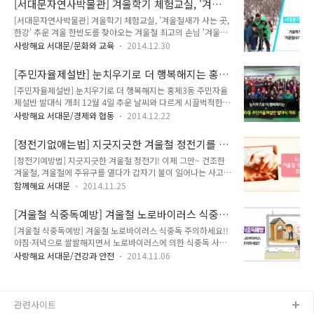
[서대문자연사박물관] 겨울학기 체험교실, '겨울
타민이 풍부하여 특히 여성들의 피부미용에 아주 좋다. 2.골다공
솔방울을 물에 담가줍니다. 40분 정도 물에 ..
철새가 사는 곳, 한강'
[서대문자연사박물관] 겨울학기 체험교실, '겨울철새가 사는 곳,
증 예방과 성장발육에 도움 : 칼슘이 풍부하여 골다공증과 어린
한강' 추운 겨울 한반도를 찾아오는 겨울철 최고의 손님 '겨울철
이 성장발육을 돕는다. 3.빈혈 : 철분 햠량이 많다. 4.변비 : 알긴
새' 올해에도 변함없이 한강을 찾아왔답니다. 겨울철새들과 한강
산 성분이 많아 대장운동을 활발하게 한다. 5.숙취해소 : 무기질
사랑해요 서대문/문화와 교육
2014.12.30
의 이야기를 들어보고 체험하기 위해 서대문자연사박물관에서
과 비타민이 풍부하여 소화 흡수가 잘된다. 홍제동에 있는 인왕
겨울학기 체험교실을 준비했습니다^^ 이름하여 '겨울철새가 사
시장에서 매생이를 샀습니다. 매생이 한 덩이는 거의 450그램
[주민자율제설반] 눈치우기로 더 행복해지는 홍제
는 곳, 한강' '큰 강'이라는 의미를 가지고 있는 한강은 수도권일
~500그램 정도의 무..
3동 주민자율제설반 발대식 개최
[주민자율제설반] 눈치우기로 더 행복해지는 홍제3동 주민자율
대의 사람들에게 많은 풍요로움을 제공해주는 자연의 환경입니
제설반 발대식 개최 12월 4일 추운 날씨와 다르게 시끌벅적한
다. 한강은 사람뿐만 아니라 많은 야생동물에게도 큰 풍요로움을
곳이 있습니다. 시끌벅적한 곳은 다름아닌 서대문구 홍제3동, 조
제공하고 있어, 서식지로도 유명하지요 '겨울철새가 사는 곳, 한
사랑해요 서대문/경제와 협동
2014.12.22
용하고 추운 이곳에서 웃음소리가 끊이질 않는 걸까요? 바로, 이
강' 에서는 야생동물 중 겨울철새에 대해 알아보고, 이와 관련된
면도로와 보도구간 제설의 한계점을 보완하기 위한 대책으로, 보
놀이, 만들기 체험을 통해 더불어 사는 한강에 대해 친숙하고, 가
[정전기없애는법] 지긋지긋한 겨울철 정전기를 없
다 효율적인 제설 환경을 조성하기 위해 주민참여형 제설작업을
깝게 만들어주려 한답니다 '겨울..
애는 법!
[정전기예방법] 지긋지긋한 겨울철 정전기! 이제 그만~ 건조한
확산하기 위한 '주민자율제설반 발대식'이 개최되었기 때문이지
겨울철, 겨울철에 주유구를 열다가 갑자기 불이 일어나는 사고!!
요~!! 주민자율제설반은 자율방재단, 새마을지도자협의회, 통장
TV 뉴스를 통해서 많이 접하게 되시죠. 이런 사고의 범인은 겨울
협의회 등 홍제3동 직능단체 소속 회원과 주민 등 총 250여 명
함께해요 서대문
2014.11.25
이면 우리가 흔히 느끼는 정전기로 인해 발생하고 있습니다. 건
을 3개조로 편성하여, 강설시에 각 조별로 제설취야 지역을 책임
조한 겨울철, 옷이나 목도리 등의 마찰로 몸에 쌓여 있던 정전기
지게 되는, 겨울철 꼭 필요하고 중요한 조직입니다! 발대식은 주
[겨울철 식중독예방] 겨울철 노로바이러스 식중
전하가 주유구를 열때 새어나온 기름 증기에 방전되면서 폭발을
민 스스로가 앞장서겠다는 선서와 함..
독 주의하세요!!
[겨울철 식중독예방] 겨울철 노로바이러스 식중독 주의하세요!!
일으킨다고 합니다. 정전기는 지금처럼 건조한 겨울철에 더 기승
아침·저녁으로 쌀쌀해지면서 노로바이러스에 의한 식중독 사고
을 부려요. 자동차에 키를 꽂을 때마다 불꽃이 일어나고, 스웨터
발생이 매년 증가하고 있다고 합니다!! 보통 식중독은 더운 날에
를 입거나 벗을 때 '찌지 직' 소리와 함께 머리카락은 폭탄 맞은
사랑해요 서대문/건강과 안전
2014.11.06
잘 발생하는데 추운 겨울에 발생하는 노로바이러스 식중독이라
것 처럼 변하기도 하지요. 정전기는 흐르지 않고 머물러 있는 전
고 하니 모르시는 분들이 많으실 것 같은데요. 지기가 노로바이
기라고 해서 정전기라고 불리웁니다. 우리가 일반적으로 쓰는 전
러스에 대해 알려드릴께요!!^^ ※ 노로바이러스 식중독이란?
기가 흐르는 물이라면,..
기온이 낮아지는 겨울철(11월~2월)에 발생건수가 유난히 증가
관련사이트
하는 식중독입니다. 노로바이러스 주원인으로 오염된 음식이나